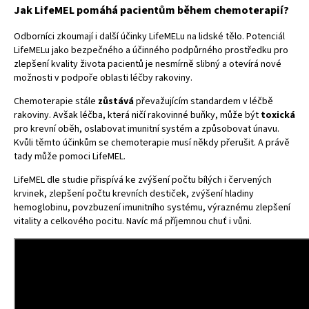
Jak LifeMEL pomáhá pacientům během chemoterapií?
Odborníci zkoumají i další účinky LifeMELu na lidské tělo. Potenciál
LifeMELu jako bezpečného a účinného podpůrného prostředku pro
zlepšení kvality života pacientů je nesmírně slibný a otevírá nové
možnosti v podpoře oblasti léčby rakoviny.
Chemoterapie stále
zůstává
převažujícím standardem v léčbě
rakoviny. Avšak léčba, která ničí rakovinné buňky, může být
toxická
pro krevní oběh, oslabovat imunitní systém a způsobovat únavu.
Kvůli těmto účinkům se chemoterapie musí někdy přerušit. A právě
tady může pomoci LifeMEL.
LifeMEL dle studie přispívá ke zvýšení počtu bílých i červených
krvinek, zlepšení počtu krevních destiček, zvýšení hladiny
hemoglobinu, povzbuzení imunitního systému, výraznému zlepšení
vitality a celkového pocitu. Navíc má příjemnou chuť i vůni.