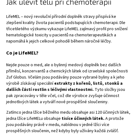
Jak ulevit tělu při chemoterapií
LifeMEL –
nový revoluční přírodní doplněk stravy
přispívá ke
zlepšení kvality života pacientů podstupujících chemoterapii. Dle
třicetiletého výzkumu
vykazuje LifeMEL zajímavý profil pro snížení
hematologické toxicity u pacientů na chemoterapeutikách a
napomáhá k jejich celkové pohodě během náročné léčby.
Co je LifeMEL?
Nejde pouze o med, ale o bylinný medový doplněk bez dalších
příměsí, konzervantů a chemických látek od izraelské společnosti
Zuf Globus
. Včelám jsou podávány pouze vybrané byliny a k jeho
výrobě získávají speciální
extrakty z kořenů, listů, stonků a
dalších částí rostlin s léčivými vlastnostmi
.
Tyto složky jsou
pak zpracovány v těle včel, což dle výrobce zvyšuje účinnost
jednotlivých látek a vytváří nové prospěšné sloučeniny.
Zatímco jedna lžíce běžného medu obsahuje asi 120 účinných látek,
jedna lžíce
LifeMELu
obsahuje
tisíce účinných látek
.
A protože
jsou podávány právě v medu, nabídnou v jedné lžíci více
prospěšných sloučenin, než kdyby byly užívány každá zvlášť.