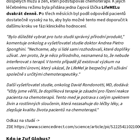
dospělých mužů a žen, kteří podstupovali chemoterapii. K jejich
léčebnému režimu byla přidána jedna čajová lžička
LifeMELu
dvakrát denně. P
o třech měsících
byl podíl odpovědí pacientů
dostatečně vysoký na to, aby bylo možné tento med doporučit k
dalšímu kroku ve fázi klinického hodnocení.
"Bylo důležité vybrat pro tuto studii správný přírodní produkt,"
k
omentuje onkolog a vyšetřovatel studie doktor Andrea Pietro
Sponghini. "Nechceme, aby si lidé sami rozhodovali, které doplňky
užívat. Jen proto, že je něco přírodního, neznamená to, že nebude
interferovat s terapií. V tomto případě již existoval výzkum na
univerzitní úrovni, který ukázal, že LifeMel je bezpečný při užívání
společně s určitými chemoterapeutiky."
Další vyšetřovatel studie, onkolog David Rondonotti, MD, dodává:
"Vždy jsme věřili, že doplňková terapie je zásadní pro řízení reakce
pacienta na chemoterapii. Tento med je potrava s celým spektrem
živin a rostlinných sloučenin, která nezasahuje do léčby léky, a
zlepšuje kvalitu života pacientů na chemoterapii."
Odkaz na studií ->
ZDE https://www.sciencedirect.com/science/article/pii/S22254110210
Kdo je Zuf Globus?