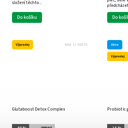
pleť, silné
složení těchto...
předcházet 
Do koší
Do košíku
Výprodej
Akce
Kód:
LI-00076
Výprodej
Glutaboost Detox Complex
Probiotic