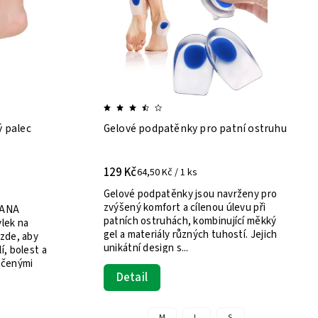
ý palec
Gelové podpatěnky pro patní ostruhu
129 Kč
64,50 Kč / 1 ks
Gelové podpatěnky jsou navrženy pro
zvýšený komfort a cílenou úlevu při
RANA
patních ostruhách, kombinující měkký
lek na
gel a materiály různých tuhostí. Jejich
zde, aby
unikátní design s...
, bolest a
očenými
Detail
M
L
S