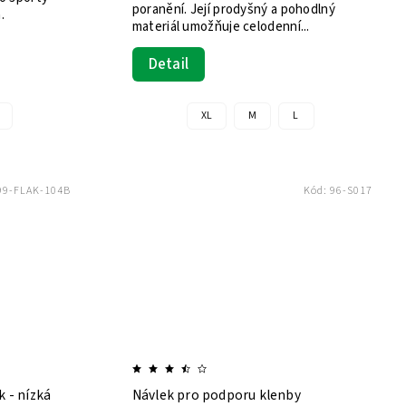
poranění. Její prodyšný a pohodlný
.
materiál umožňuje celodenní...
Detail
XL
M
L
99-FLAK-104B
Kód:
96-S017
 - nízká
Návlek pro podporu klenby