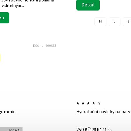
 vlasy i pevné nehty a pomáhá
Detail
viditelným...
ku
M
L
S
Kód:
LI-00083
 gummies
Hydratační návleky na paty
250 Kč
125 Kč / 1 ks