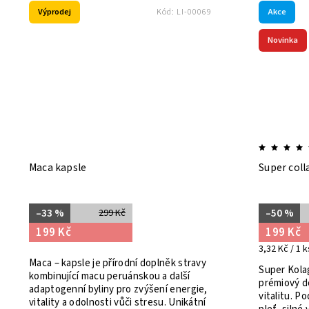
Výprodej
Akce
Kód:
LI-00069
Novinka
Maca kapsle
Super coll
–33 %
–50 %
299 Kč
199 Kč
199 Kč
3,32 Kč / 1 k
Maca – kapsle je přírodní doplněk stravy
Super Kolag
kombinující macu peruánskou a další
prémiový d
adaptogenní byliny pro zvýšení energie,
vitalitu. P
vitality a odolnosti vůči stresu. Unikátní