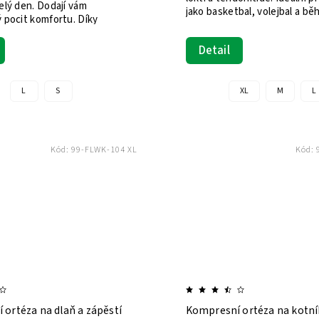
elý den. Dodají vám
jako basketbal, volejbal a běh
 pocit komfortu. Díky
Detail
L
S
XL
M
L
Kód:
99-FLWK-104 XL
Kód:
ortéza na dlaň a zápěstí
Kompresní ortéza na kotník