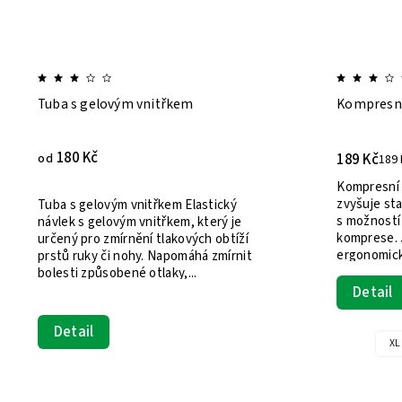
Tuba s gelovým vnitřkem
Kompresní
180 Kč
189 Kč
od
189 
Kompresní 
zvyšuje sta
Tuba s gelovým vnitřkem Elastický
s možností
návlek s gelovým vnitřkem, který je
komprese. J
určený pro zmírnění tlakových obtíží
ergonomický
prstů ruky či nohy. Napomáhá zmírnit
bolesti způsobené otlaky,...
Detail
Detail
XL