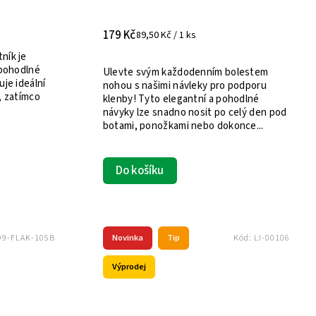
179 Kč
89,50 Kč / 1 ks
ník je
 pohodlné
Ulevte svým každodenním bolestem
uje ideální
nohou s našimi návleky pro podporu
, zatímco
klenby! Tyto elegantní a pohodlné
návyky lze snadno nosit po celý den pod
botami, ponožkami nebo dokonce...
Do košíku
Novinka
Tip
99-FLAK-105B
Kód:
LI-00106
Výprodej