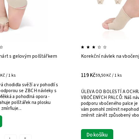
 nárt s gelovým polštářkem
Korekční návlek na vbočen
119 Kč
Kč / 1 ks
59,50 Kč / 1 ks
á chodidla svěží a v pohodlí s
podporou se ZBCH návleky s
ÚLEVA OD BOLESTÍ A OCH
VBOČENÝCH PALCŮ: Náš náv
ahuje polštářek na plosku
podporu vbočeného palce je 
 zmírňuje...
vám pomohl zmírnit nepohodlí
zmírnit zánět způsobený vb
palci....
Do košíku
L
S