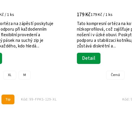
179 Kč
Kč / 1 ks
179 Kč / 1 ks
ortéza na zápěstí poskytuje
Tato kompresní ortéza na kot
podporu při každodenním
nízkoprofilová, což zajišťuje
 flexibilní provedení a
nošení i v úzké obuvi. Poskyt
ý pásek na suchý zip je
podporu a stabilizaci kotníku
 každého, kdo hledá...
zůstává diskrétní a...
Detail
XL
M
Černá
Tip
Kód:
99-FPKS-129-XL
Kód: