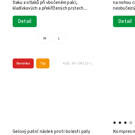
tlaku a otlaků při vbočeném palci,
na nohou c
kladívkových a překřížených prstech....
neobyčejný
těmto...
Detail
Detail
M
L
Novinka
Tip
Kód:
96-SM120-L
Gelový patní návlek proti bolesti paty
Kompresní 