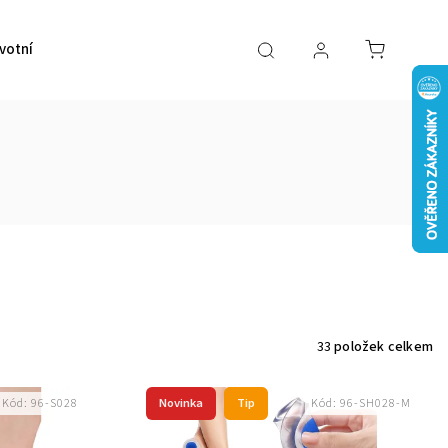
votní pomůcky
VÝPRODEJ
Značky
33
položek celkem
Novinka
Tip
Kód:
96-S028
Kód:
96-SH028-M