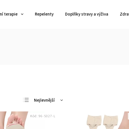
í terapie
Repelenty
Doplňky stravy a výživa
Zdra
Nejlevnější
Nejdražší
Kód:
96-S027-L
Nejprodávanější
Abecedně