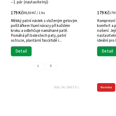
– 1 pár (nastavitelný)
179 Kč
179 Kč
89,50 Kč / 1 ks
179 
Měkký patní návlek s vloženým gelovým
Kompresní 
polštářkem tlumí nárazy při každém
komfort a 
kroku a odlehčuje namáhané patě.
nošení. Její
Pomáhá při bolestech paty, patní
nastaviteln
ostruze, plantární fasciitidě i...
ideální pro
Detail
Detail
L
S
Novinka
Kód:
96-SM073-L