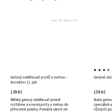
Kód:
96-SM033-M
Gelový oddělovač prstů u nohou –
Gelové vlo
korektor | 1 pár
139 Kč
159 Kč
Měkký gelový oddělovač jemně
Naše gelov
roztáhne a srovná prsty u nohou do
speciálně 
přirozené polohy. Pomáhá ulevit od
různých pra