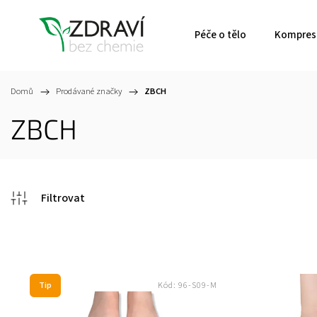
Péče o tělo
Kompresn
Domů
/
Prodávané značky
/
ZBCH
ZBCH
Tip
Kód:
96-S09-M