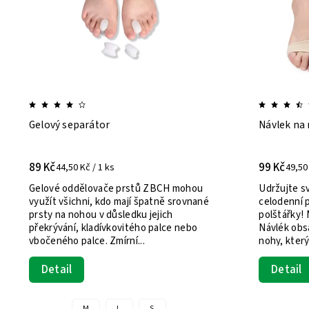
Gelový separátor
Návlek na
89 Kč
99 Kč
44,50 Kč / 1 ks
49,50 
Gelové oddělovače prstů ZBCH mohou
Udržujte sv
využít všichni, kdo mají špatně srovnané
celodenní 
prsty na nohou v důsledku jejich
polštářky! Měkká a pohodlná opora -
překrývání, kladívkovitého palce nebo
Návlék obs
vbočeného palce. Zmírní...
nohy, který
Detail
Detail
M
L
S