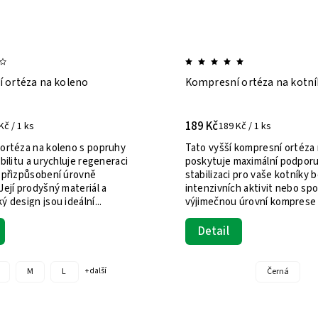
 ortéza na koleno
Kompresní ortéza na kotní
189 Kč
Kč / 1 ks
189 Kč / 1 ks
ortéza na koleno s popruhy
Tato vyšší kompresní ortéza 
bilitu a urychluje regeneraci
poskytuje maximální podporu
 přizpůsobení úrovně
stabilizaci pro vaše kotníky
ejí prodyšný materiál a
intenzivních aktivit nebo spo
 design jsou ideální...
výjimečnou úrovní komprese a
Detail
M
L
Černá
+ další