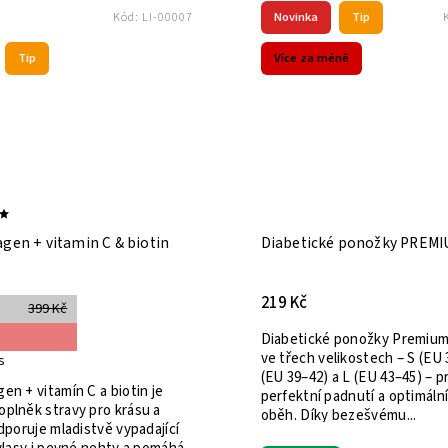
Novinka
Tip
Kód:
LI-00007
Tip
Více za méně
agen + vitamin C & biotin
Diabetické ponožky PREM
219 Kč
399 Kč
Diabetické ponožky Premium 
ve třech velikostech – S (EU 
s
(EU 39–42) a L (EU 43–45) – p
en + vitamín C a biotin je
perfektní padnutí a optimální
oplněk stravy pro krásu a
oběh. Díky bezešvému...
odporuje mladistvě vypadající