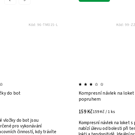
Kód:
96-TM015-L
Kód:
99-ZZ
žky do bot
Kompresní návlek na loket
popruhem
159 Kč
159 Kč / 1 ks
é vložky do bot jsou
Kompresní návlek na loket 
určené pro vykonávání
nabízí úlevu od bolesti při t
covních činností, kdy trávíte
lokti a tendonitidě. Ideální p