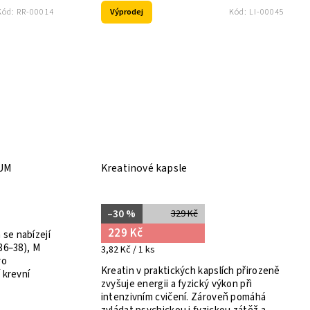
Výprodej
Kód:
RR-00014
Kód:
LI-00045
IUM
Kreatinové kapsle
–30 %
329 Kč
229 Kč
se nabízejí
36–38), M
3,82 Kč / 1 ks
ro
Kreatin v praktických kapslích přirozeně
 krevní
zvyšuje energii a fyzický výkon při
intenzivním cvičení. Zároveň pomáhá