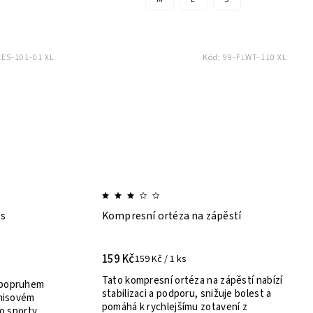
ES-101-01 XL
Kód:
99-FLWT-110 XL
 s
Kompresní ortéza na zápěstí
159 Kč
159 Kč / 1 ks
Tato kompresní ortéza na zápěstí nabízí
s popruhem
stabilizaci a podporu, snižuje bolest a
enisovém
pomáhá k rychlejšímu zotavení z
ro sporty