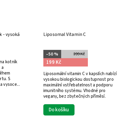
k - vysoká
Liposomal Vitamin C
–50 %
399 Kč
na kotník
199 Kč
 a
 během
Liposomální vitamin C v kapslích nabízí
rtu. S
vysokou biologickou dostupnost pro
 vysoce...
maximální vstřebatelnost a podporu
imunitního systému. Vhodné pro
vegany, bez zbytečných příměsí.
Do košíku