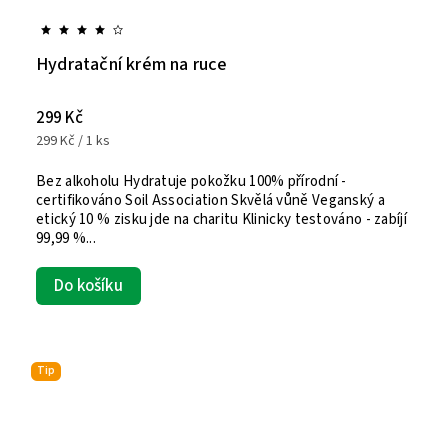
Hydratační krém na ruce
299 Kč
299 Kč / 1 ks
Bez alkoholu Hydratuje pokožku 100% přírodní -
certifikováno Soil Association Skvělá vůně Veganský a
etický 10 % zisku jde na charitu Klinicky testováno - zabíjí
99,99 %...
Do košíku
Tip