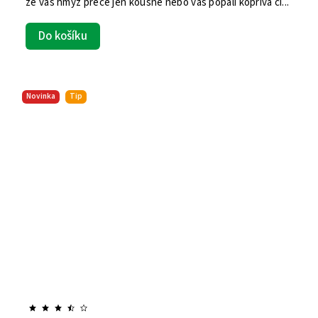
že vás hmyz přece jen kousne nebo vás popálí kopřiva či...
Do košíku
Novinka
Tip