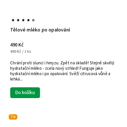
Tělové mléko po opalování
490 Kč
490 Kč / 1 ks
Chrání proti slunci i hmyzu. Zpět na skladě! Stejně skvělý
hydratační mléko - zcela nový vzhled! Funguje jako
hydratační mléko i po opalování. Svěží citrusová vůně a
lehká...
Do košíku
Tip