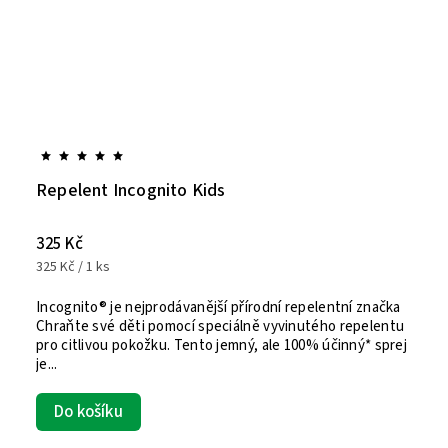
Repelent Incognito Kids
325 Kč
325 Kč / 1 ks
Incognito® je nejprodávanější přírodní repelentní značka
Chraňte své děti pomocí speciálně vyvinutého repelentu
pro citlivou pokožku. Tento jemný, ale 100% účinný* sprej
je...
Do košíku