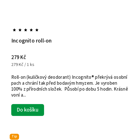
Incognito roll-on
279 Kč
279 Kč / 1 ks
Roll-on (kuličkový deodorant) Incognito® překrývá osobní
pach a chrání tak před bodavým hmyzem. Je vyroben
100% z přírodních složek. Působí po dobu 5 hodin. Krásně
voní a...
Do košíku
Tip