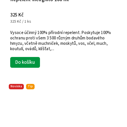
325 Kč
325 Kč / 1 ks
Vysoce účinný 100% přírodní repelent. Poskytuje 100%
ochranu proti všem 3 500 různým druhům bodavého
hmyzu, včetně muchniček, moskytů, vos, včel, much,
koutulí, ovádů, klíšťat,...
Do košíku
Novinka
Tip