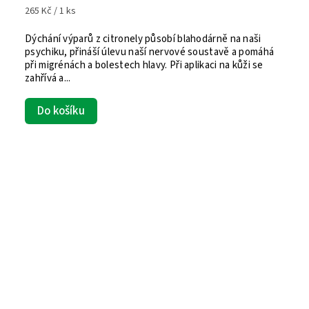
265 Kč / 1 ks
Dýchání výparů z citronely působí blahodárně na naši
psychiku, přináší úlevu naší nervové soustavě a pomáhá
při migrénách a bolestech hlavy. Při aplikaci na kůži se
zahřívá a...
Do košíku