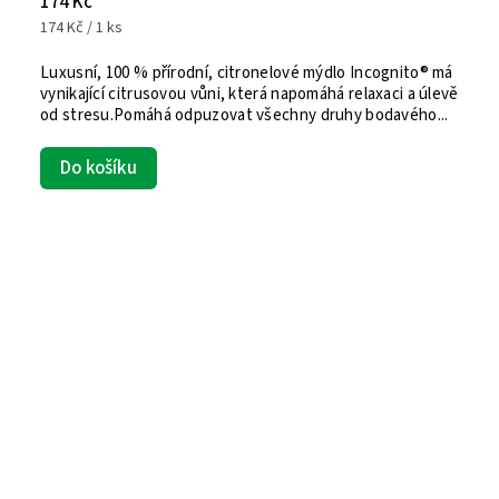
174 Kč
174 Kč / 1 ks
Luxusní, 100 % přírodní, citronelové mýdlo Incognito® má
vynikající citrusovou vůni, která napomáhá relaxaci a úlevě
od stresu.Pomáhá odpuzovat všechny druhy bodavého...
Do košíku