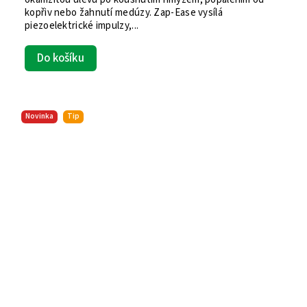
kopřiv nebo žahnutí medúzy. Zap-Ease vysílá
piezoelektrické impulzy,...
Do košíku
Novinka
Tip