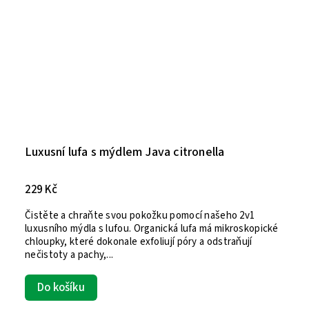
Luxusní lufa s mýdlem Java citronella
229 Kč
Čistěte a chraňte svou pokožku pomocí našeho 2v1
luxusního mýdla s lufou. Organická lufa má mikroskopické
chloupky, které dokonale exfoliují póry a odstraňují
nečistoty a pachy,...
Do košíku