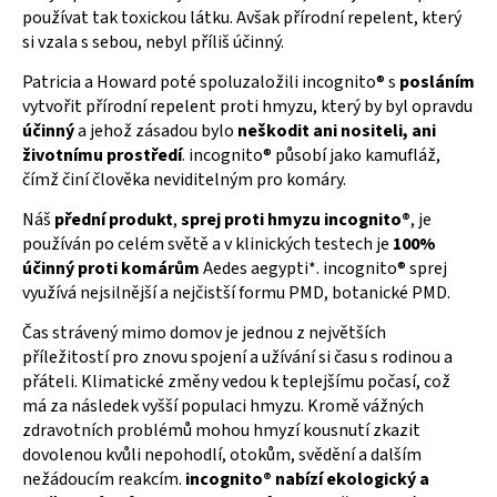
používat tak toxickou látku. Avšak přírodní repelent, který
si vzala s sebou, nebyl příliš účinný.
Patricia a Howard poté spoluzaložili incognito® s
posláním
vytvořit přírodní repelent proti hmyzu, který by byl opravdu
účinný
a jehož zásadou bylo
neškodit
ani nositeli, ani
životnímu prostředí
. incognito® působí jako kamufláž,
čímž činí člověka neviditelným pro komáry.
Náš
přední
produkt
,
sprej proti hmyzu incognito®
, je
používán po celém světě a v klinických testech je
100%
účinný
proti
komárům
Aedes aegypti*. incognito® sprej
využívá nejsilnější a nejčistší formu PMD, botanické PMD.
Čas strávený mimo domov je jednou z největších
příležitostí pro znovu spojení a užívání si času s rodinou a
přáteli. Klimatické změny vedou k teplejšímu počasí, což
má za následek vyšší populaci hmyzu. Kromě vážných
zdravotních problémů mohou hmyzí kousnutí zkazit
dovolenou kvůli nepohodlí, otokům, svědění a dalším
nežádoucím reakcím.
incognito® nabízí ekologický a