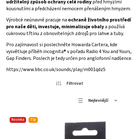
udržitelný způsob ochrany celé rodiny
před hmyzími
kousnutími a předcházení nemocem přenášeným hmyzem.
Výrobcé neúnavně pracuje na
ochraně životního prostředí
pro naše děti, investuje, minimalizuje obaly
a používá
cukrovou třtinu z obnovitelných zdrojů
pro lahve a tuby.
Pro zajímavost si poslechněte Howarda Cartera, kde
vysvětluje příběh incognita® v pořadu Radio 4 You and Yours,
Gap Finders. Poslech je tedy určen pro anglofonní nadšence.
https://www.bbc.co.uk/sounds/play/m001qdz5
Nejlevnější
Nejdražší
Novinka
Tip
Nejprodávanější
Abecedně