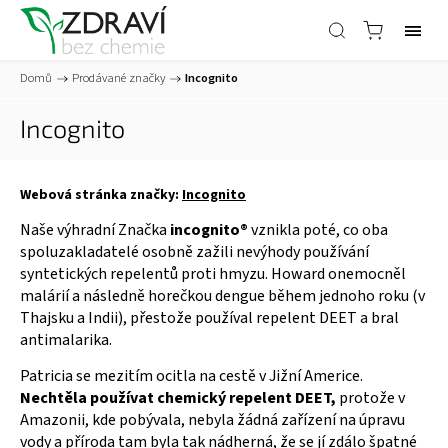
Domů
/
Prodávané značky
/
Incognito
Incognito
Webová stránka značky:
Incognito
Naše výhradní Značka
incognito®
vznikla poté, co oba
spoluzakladatelé osobně zažili nevýhody používání
syntetických repelentů proti hmyzu. Howard onemocněl
malárií a následně horečkou dengue během jednoho roku (v
Thajsku a Indii), přestože používal repelent DEET a bral
antimalarika.
Patricia se mezitím ocitla na cestě v Jižní Americe.
Nechtěla používat chemický repelent DEET,
protože v
Amazonii, kde pobývala, nebyla žádná zařízení na úpravu
vody a příroda tam byla tak nádherná, že se jí zdálo špatné