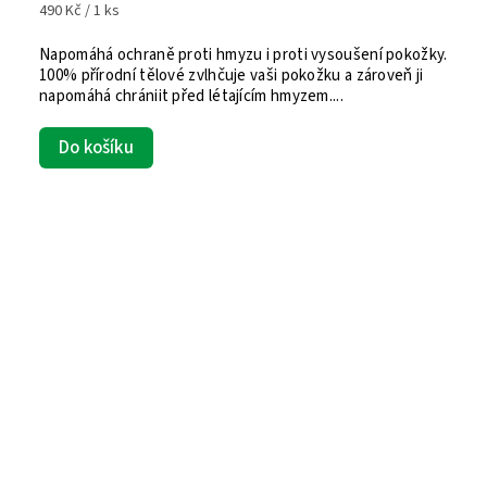
490 Kč / 1 ks
Napomáhá ochraně proti hmyzu i proti vysoušení pokožky.
100% přírodní tělové zvlhčuje vaši pokožku a zároveň ji
napomáhá chrániit před létajícím hmyzem....
Do košíku