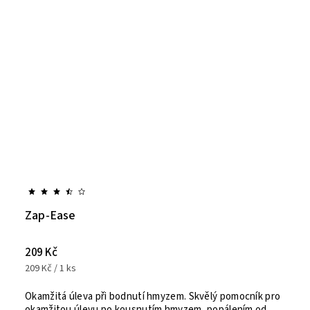
Zap-Ease
209 Kč
209 Kč / 1 ks
Okamžitá úleva při bodnutí hmyzem. Skvělý pomocník pro
okamžitou úlevu po kousnutím hmyzem, popálením od