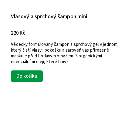
Vlasový a sprchový šampon mini
220 Kč
Vědecky formulovaný šampon a sprchový gel v jednom,
který čistí vlasy i pokožku a zároveň vás přirozeně
maskuje před bodavým hmyzem. S organickými
esenciálními oleji, které hmyz...
Do košíku