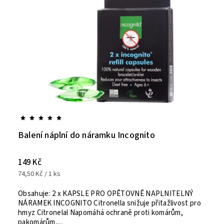
Balení náplní do náramku Incognito
149 Kč
74,50 Kč / 1 ks
Obsahuje: 2 x KAPSLE PRO OPĚTOVNĚ NAPLNITELNÝ
NÁRAMEK INCOGNITO Citronella snižuje přitažlivost pro
hmyz Citronelal Napomáhá ochraně proti komárům,
pakomárům,...