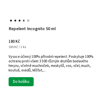
Repelent Incognito 50 ml
180 Kč
180 Kč / 1 ks
Vysoce účinný 100% přírodní repelent. Poskytuje 100%
ochranu proti všem 3 500 různým druhům bodavého
hmyzu, včetně muchniček, moskytů, vos, včel, much,
koutulí, ovádů, klíšťat,...
Do košíku