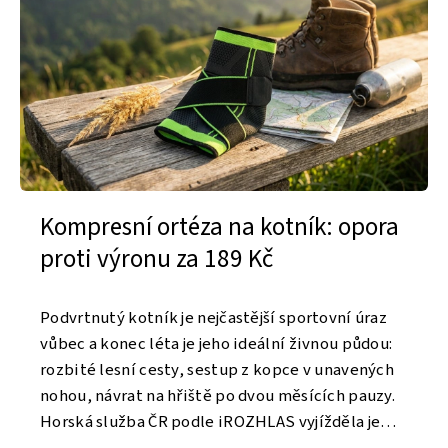
resní ortéza na kotník: opora
Samozahř
i výronu za 189 Kč
teplo pro
nutý kotník je nejčastější sportovní úraz
Srpen je pa
a konec léta je jeho ideální živnou půdou:
nejčastěji. 
é lesní cesty, sestup z kopce v unavených
na dovolenou
 návrat na hřiště po dvou měsících pauzy.
matraci a p
 služba ČR podle iROZHLAS vyjížděla jen
zátěž, na k
tku letošních ...
Samozahřívac