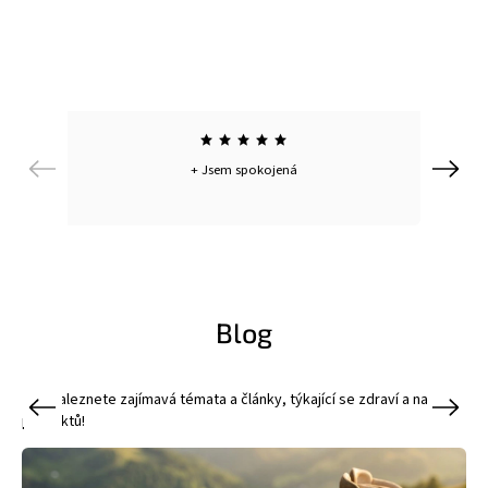
Previous
Next
+ Jsem spokojená
Blog
Zde naleznete zajímavá témata a články, týkající se zdraví a našich
Previous
Next
produktů!