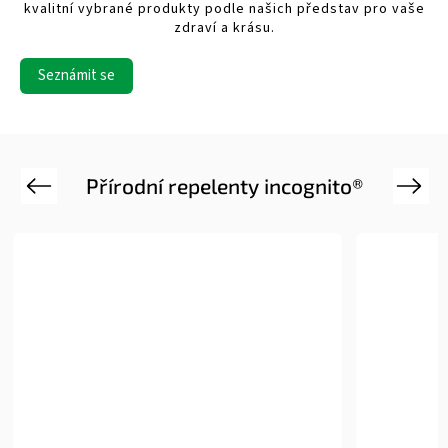
kvalitní vybrané produkty podle našich představ pro vaše
zdraví a krásu.
Seznámit se
Přírodní repelenty incognito®
Previous
Next
Novinka
T