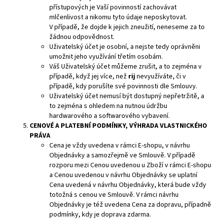
přístupových je Vaší povinností zachovávat
mlčenlivost a nikomu tyto údaje neposkytovat.
V případě, že dojde k jejich zneužití, neneseme za to
žádnou odpovědnost.
Uživatelský účet je osobní, a nejste tedy oprávněni
umožnit jeho využívání třetím osobám.
Váš Uživatelský
účet můžeme zrušit, a to zejména v
případě, když jej více, než
rij
nevyužíváte, či v
případě, kdy porušíte své povinnosti dle Smlouvy.
Uživatelský účet nemusí být dostupný nepřetržitě, a
to zejména s ohledem na nutnou údržbu
hardwarového a softwarového vybavení.
CENOVÉ A PLATEBNÍ PODMÍNKY, VÝHRADA VLASTNICKÉHO
PRÁVA
Cena je vždy uvedena v rámci E-shopu, v návrhu
Objednávky a samozřejmě ve Smlouvě. V případě
rozporu mezi Cenou uvedenou u Zboží v rámci E-shopu
a Cenou uvedenou v návrhu Objednávky se uplatní
Cena uvedená v návrhu Objednávky, která bude vždy
totožná s cenou ve Smlouvě. V rámci návrhu
Objednávky je též uvedena Cena za dopravu, případně
podmínky, kdy je doprava zdarma.