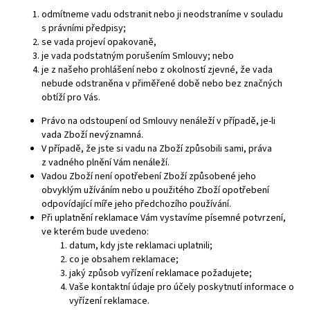
odmítneme vadu odstranit nebo ji neodstraníme v souladu
s právními předpisy;
se vada projeví opakovaně,
je vada podstatným porušením Smlouvy; nebo
je z našeho prohlášení nebo z okolností zjevné, že vada
nebude odstraněna v přiměřené době nebo bez značných
obtíží pro Vás.
Právo na odstoupení od Smlouvy nenáleží v případě, je-li
vada Zboží nevýznamná.
V případě, že jste si vadu na Zboží způsobili sami, práva
z vadného plnění Vám nenáleží.
Vadou Zboží není opotřebení Zboží způsobené jeho
obvyklým užíváním nebo u použitého Zboží opotřebení
odpovídající míře jeho předchozího používání.
Při uplatnění reklamace Vám vystavíme písemné potvrzení,
ve kterém bude uvedeno:
datum, kdy jste reklamaci uplatnili;
co je obsahem reklamace;
jaký způsob vyřízení reklamace požadujete;
Vaše kontaktní údaje pro účely poskytnutí informace o
vyřízení reklamace.