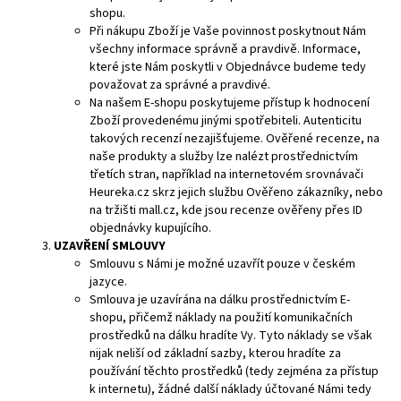
shopu.
Při nákupu Zboží je Vaše povinnost poskytnout Nám
všechny informace správně a pravdivě. Informace,
které jste Nám poskytli v Objednávce budeme tedy
považovat za správné a pravdivé.
Na našem E-shopu poskytujeme přístup k hodnocení
Zboží provedenému jinými spotřebiteli. Autenticitu
takových recenzí nezajišťujeme. Ověřené recenze, na
naše produkty a služby lze nalézt prostřednictvím
třetích stran, například na internetovém srovnávači
Heureka.cz skrz jejich službu Ověřeno zákazníky, nebo
na tržišti mall.cz, kde jsou recenze ověřeny přes ID
objednávky kupujícího.
UZAVŘENÍ SMLOUVY
Smlouvu s Námi je možné uzavřít pouze v českém
jazyce.
Smlouva je uzavírána na dálku prostřednictvím E-
shopu, přičemž náklady na použití komunikačních
prostředků na dálku hradíte Vy. Tyto náklady se však
nijak neliší od základní sazby, kterou hradíte za
používání těchto prostředků (tedy zejména za přístup
k internetu), žádné další náklady účtované Námi tedy