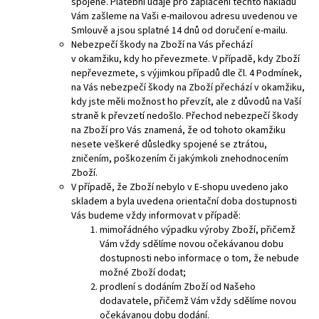
spojené.
Platební údaje pro zaplacení těchto nákladů
Vám zašleme na Vaši e-mailovou adresu uvedenou ve
Smlouvě a jsou splatné 14 dnů od doručení e-mailu.
Nebezpečí škody na Zboží na Vás přechází
v okamžiku, kdy ho převezmete. V případě, kdy Zboží
nepřevezmete, s výjimkou případů dle čl.
4
Podmínek,
na Vás nebezpečí škody na Zboží přechází v okamžiku,
kdy jste měli možnost ho převzít, ale z důvodů na Vaší
straně k převzetí nedošlo. Přechod nebezpečí škody
na Zboží pro Vás znamená, že od tohoto okamžiku
nesete veškeré důsledky spojené se ztrátou,
zničením, poškozením či jakýmkoli znehodnocením
Zboží.
V případě, že Zboží nebylo v E-shopu uvedeno jako
skladem a byla uvedena orientační doba dostupnosti
Vás budeme vždy informovat v případě:
mimořádného výpadku výroby Zboží, přičemž
Vám vždy sdělíme novou očekávanou dobu
dostupnosti nebo informace o tom, že nebude
možné Zboží dodat;
prodlení s dodáním Zboží od Našeho
dodavatele, přičemž Vám vždy sdělíme novou
očekávanou dobu dodání.