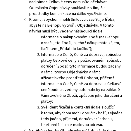
nad rámec Celkové ceny nemusíte očekávat.
Odesláním Objednávky souhlasíte s tím, že
prostředky komunikace na dálku využíváme.
K tomu, abychom mohli Smlouvu uzavřít, je třeba,
abyste na E-shopu vytvořili Objednávku. V tomto
návrhu musí být uvedeny následující údaje:
Informace o nakupovaném Zboží (na E-shopu
označujete Zboží, o jehož nákup máte zájem,
tlačítkem „Přidat do košíku“);
Informace o Ceně, Ceně za dopravu, způsobu
platby Celkové ceny a požadovaném způsobu
doručení Zboží; tyto informace budou zadány
v rámci tvorby Objednávky v rámci
uživatelského prostředí E-shopu, přičemž
informace o Ceně, Ceně za dopravu a Celkové
ceně budou uvedeny automaticky na
základě
Vámi zvolného Zboží, způsobu jeho doručení a
platby;
Své identifikační a kontaktní údaje sloužící
k tomu, abychom mohli doručit Zboží, zejména
tedy jméno, příjmení, doručovací adresu,
telefonní číslo a e-mailovou adresu.
V průběhu tvorby Objednávky můžete až do doby