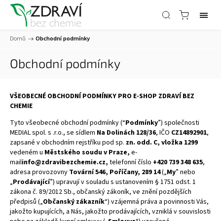
Domů
/
Obchodní podmínky
Obchodní podmínky
VŠEOBECNÉ OBCHODNÍ PODMÍNKY PRO E-SHOP ZDRAVÍ BEZ
CHEMIE
Tyto všeobecné obchodní podmínky (“
Podmínky
”) společnosti
MEDIAL spol. s .r.o., se sídlem
Na Dolinách 128/36
, IČO
CZ14892901
,
zapsané v obchodním rejstříku pod sp.
zn. odd. C, vložka 1299
vedeném u
Městského soudu v Praze,
e-
mail
info@zdravibezchemie.cz,
telefonní číslo
+420 739 348 635
,
adresa provozovny
Tovární 546, Poříčany, 289 14
(„
My
” nebo
„
Prodávající
”) upravují v souladu s ustanovením § 1751 odst. 1
zákona č. 89/2012 Sb., občanský zákoník, ve znění pozdějších
předpisů („
Občanský zákazník
“) vzájemná práva a povinnosti Vás,
jakožto kupujících, a Nás, jakožto prodávajících, vzniklá v souvislosti