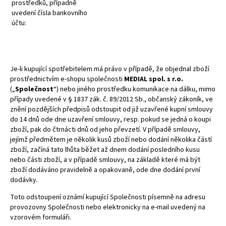
prostředků, případně
uvedení čísla bankovního
účtu:
Je-li kupující spotřebitelem má právo v případě, že objednal zboží
prostřednictvím e-shopu společnosti
MEDIAL spol. s r.o.
(„
Společnost
“) nebo jiného prostředku komunikace na dálku, mimo
případy uvedené v § 1837 zák. č. 89/2012 Sb., občanský zákoník, ve
znění pozdějších předpisů odstoupit od již uzavřené kupní smlouvy
do 14 dnů ode dne uzavření smlouvy, resp. pokud se jedná o koupi
zboží, pak do čtrnácti dnů od jeho převzetí. V případě smlouvy,
jejímž předmětem je několik kusů zboží nebo dodání několika částí
zboží, začíná tato lhůta běžet až dnem dodání posledního kusu
nebo části zboží, a v případě smlouvy, na základě které má být
zboží dodáváno pravidelně a opakovaně, ode dne dodání první
dodávky.
Toto odstoupení oznámí kupující Společnosti písemně na adresu
provozovny Společnosti nebo elektronicky na e-mail uvedený na
vzorovém formuláři.