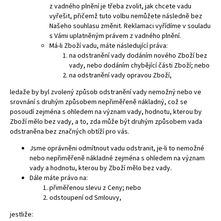
z vadného plnění je třeba zvolit, jak chcete vadu
vyřešit, přičemž tuto volbu nemůžete následně bez
Našeho souhlasu změnit. Reklamaci vyřídíme v souladu
s Vámi uplatněným právem z vadného plnění.
Má-li Zboží vadu, máte následující práva:
na odstranění vady dodáním nového Zboží bez
vady, nebo dodáním chybějící části Zboží; nebo
na odstranění vady opravou Zboží,
ledaže by byl zvolený způsob odstranění vady nemožný nebo ve
srovnání s druhým způsobem nepřiměřeně nákladný, což se
posoudí zejména s ohledem na význam vady, hodnotu, kterou by
Zboží mělo bez vady, a to, zda může být druhým způsobem vada
odstraněna bez značných obtíží pro vás.
Jsme oprávněni odmítnout vadu odstranit, je-li to nemožné
nebo nepřiměřeně nákladné zejména s ohledem na význam
vady a hodnotu, kterou by Zboží mělo bez vady.
Dále máte právo na:
přiměřenou slevu z Ceny; nebo
odstoupení od Smlouvy,
jestliže: