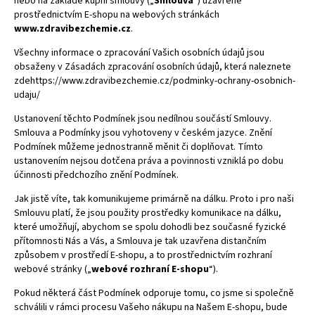
nebo na základě kupní smlouvy („
Smlouva
“) uzavřené
prostřednictvím E-shopu na webových stránkách
www.zdravibezchemie.cz
.
Všechny informace o zpracování Vašich osobních údajů jsou
obsaženy v Zásadách zpracování osobních údajů, která naleznete
zde
https://www.zdravibezchemie.cz/podminky-ochrany-osobnich-
udaju/
Ustanovení těchto Podmínek jsou nedílnou součástí Smlouvy.
Smlouva a Podmínky jsou vyhotoveny v českém jazyce. Znění
Podmínek můžeme jednostranně měnit či doplňovat. Tímto
ustanovením nejsou dotčena práva a povinnosti vzniklá po dobu
účinnosti předchozího znění Podmínek.
Jak jistě víte, tak komunikujeme primárně na dálku. Proto i pro naši
Smlouvu platí, že jsou použity prostředky komunikace na dálku,
které umožňují, abychom se spolu dohodli bez současné fyzické
přítomnosti Nás a Vás, a Smlouva je tak uzavřena distančním
způsobem v prostředí E-shopu, a to prostřednictvím rozhraní
webové stránky („
webové rozhraní E-shopu
“).
Pokud některá část Podmínek odporuje tomu, co jsme si společně
schválili v rámci procesu Vašeho nákupu na Našem E-shopu, bude