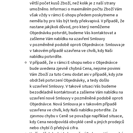
větší počet kusů Zboží, než kolik je z naší strany
umožněno. Informaci o maximálním počtu Zboží Vám
však vždy v rámci E-shopu předem poskytneme a
neměla by pro Vás být tedy překvapivá. V případě, že
nastane jakýkoli důvod, pro který nemůžeme
Objednávku potvrdit, budeme Vás kontaktovat a
zašleme Vám nabídku na uzavření Smlouvy
v pozměněné podobě oproti Objednávce. Smlouva je
v takovém případě uzavřena ve chvíli, kdy Naši
nabídku
potvrdíte.
V případě, že v rámci E-shopu nebo v Objednávce
bude uvedena zjevně chybná Cena, nejsme povinni
Vám Zboží za tuto Cenu dodat ani v případě, kdy jste
obdrželi potvrzení Objednávky, a tedy došlo
k uzavření Smlouvy. V takové situaci Vás budeme
bezodkladně kontaktovat a zašleme Vám nabídku na
uzavření nové Smlouvy v pozměněné podobě oproti
Objednávce. Nová Smlouva je v takovém případě
uzavřena ve chvíli, kdy Naši nabídku potvrdíte. Za
zjevnou chybu v Ceně se považuje například situace,
kdy Cena neodpovídá obvyklé ceně u jiných prodejců
nebo chybí či přebývá cifra.