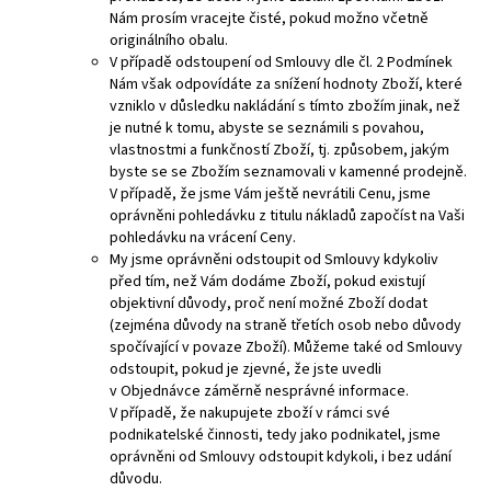
Nám prosím vracejte čisté, pokud možno včetně
originálního obalu.
V případě odstoupení od Smlouvy dle čl. 2 Podmínek
Nám však odpovídáte za snížení hodnoty Zboží, které
vzniklo v důsledku nakládání s tímto zbožím jinak, než
je nutné k tomu, abyste se seznámili s povahou,
vlastnostmi a funkčností Zboží, tj. způsobem, jakým
byste se se Zbožím seznamovali v kamenné prodejně.
V případě, že jsme Vám ještě nevrátili Cenu, jsme
oprávněni pohledávku z titulu nákladů započíst na Vaši
pohledávku na vrácení Ceny.
My jsme oprávněni odstoupit od Smlouvy kdykoliv
před tím, než Vám dodáme Zboží, pokud existují
objektivní důvody, proč není možné Zboží dodat
(zejména důvody na straně třetích osob nebo důvody
spočívající v povaze Zboží). Můžeme také od Smlouvy
odstoupit, pokud je zjevné, že jste uvedli
v Objednávce záměrně nesprávné informace.
V případě, že nakupujete zboží v rámci své
podnikatelské činnosti, tedy jako podnikatel, jsme
oprávněni od Smlouvy odstoupit kdykoli, i bez udání
důvodu.