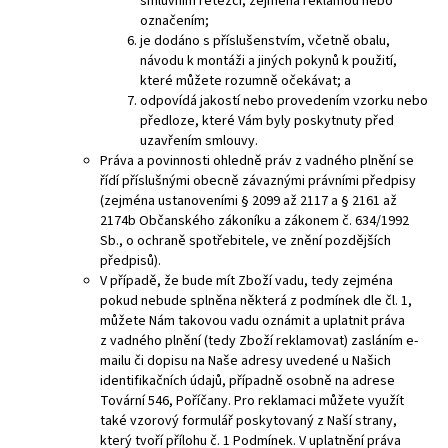
smluvním řetězci, zejména reklamou nebo
označením;
je dodáno s příslušenstvím, včetně obalu,
návodu k montáži a jiných pokynů k použití,
které můžete rozumně očekávat; a
odpovídá jakostí nebo provedením vzorku nebo
předloze, které Vám byly poskytnuty před
uzavřením smlouvy.
Práva a povinnosti ohledně práv z vadného plnění se
řídí příslušnými obecně závaznými právními předpisy
(zejména ustanoveními § 2099 až 2117 a § 2161 až
2174b Občanského zákoníku a zákonem č. 634/
1992
Sb., o ochraně spotřebitele, ve znění pozdějších
předpisů).
V případě, že
bude mít Zboží vadu, tedy zejména
pokud nebude splněna některá z podmínek dle čl.
1
,
můžete Nám takovou vadu oznámit a uplatnit práva
z vadného plnění (tedy Zboží reklamovat) zasláním e-
mailu či dopisu na Naše adresy uvedené u Našich
identifikačních údajů, případně osobně na adrese
Tovární 546, Poříčany
. Pro reklamaci můžete využít
také vzorový formulář poskytovaný z Naší strany,
který tvoří přílohu č. 1 Podmínek. V uplatnění práva