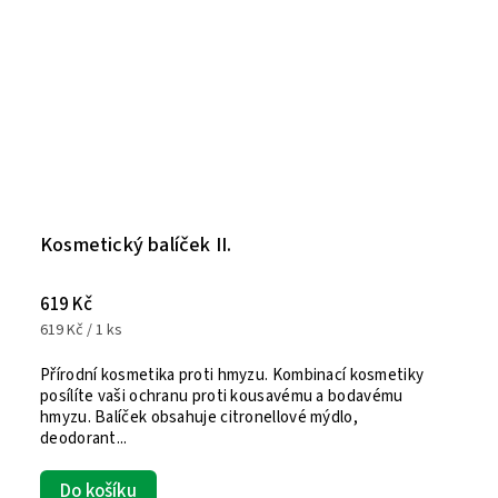
Kosmetický balíček II.
619 Kč
619 Kč / 1 ks
Přírodní kosmetika proti hmyzu. Kombinací kosmetiky
posílíte vaši ochranu proti kousavému a bodavému
hmyzu. Balíček obsahuje citronellové mýdlo,
deodorant...
Do košíku