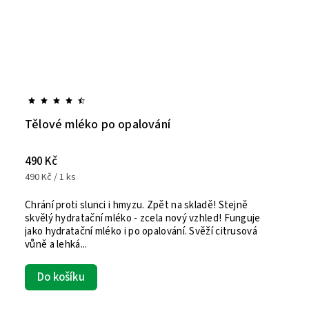
Tělové mléko po opalování
490 Kč
490 Kč / 1 ks
Chrání proti slunci i hmyzu. Zpět na skladě! Stejně
skvělý hydratační mléko - zcela nový vzhled! Funguje
jako hydratační mléko i po opalování. Svěží citrusová
vůně a lehká...
Do košíku