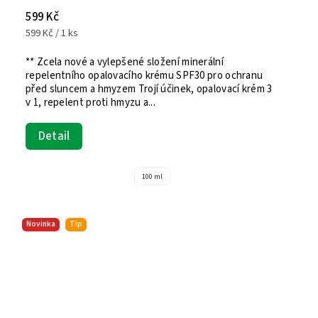
599 Kč
599 Kč / 1 ks
** Zcela nové a vylepšené složení minerální
repelentního opalovacího krému SPF30 pro ochranu
před sluncem a hmyzem Trojí účinek, opalovací krém 3
v 1, repelent proti hmyzu a...
Detail
100 ml
Novinka
Tip