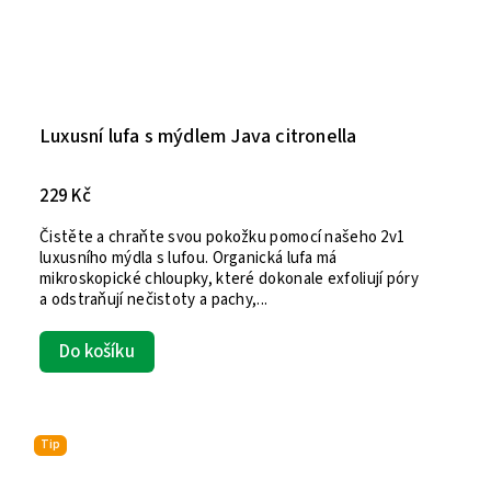
Luxusní lufa s mýdlem Java citronella
229 Kč
Čistěte a chraňte svou pokožku pomocí našeho 2v1
luxusního mýdla s lufou. Organická lufa má
mikroskopické chloupky, které dokonale exfoliují póry
a odstraňují nečistoty a pachy,...
Do košíku
Tip