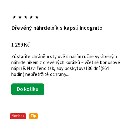
Dřevěný náhrdelník s kapslí Incognito
1 299 Kč
Zůstaňte chráněni stylově s naším ručně vyráběným
náhrdelníkem z dřevěných korálků – včetně bonusové
náplně. Navrženo tak, aby poskytoval 36 dní (864
hodin) nepřetržité ochrany...
Do košíku
Novinka
Tip