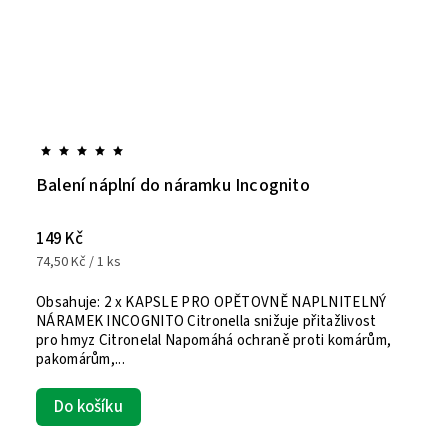
Balení náplní do náramku Incognito
149 Kč
74,50 Kč / 1 ks
Obsahuje: 2 x KAPSLE PRO OPĚTOVNĚ NAPLNITELNÝ
NÁRAMEK INCOGNITO Citronella snižuje přitažlivost
pro hmyz Citronelal Napomáhá ochraně proti komárům,
pakomárům,...
Do košíku