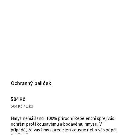
Ochranný balíček
504 Kč
504 Kč / 1 ks
Hmyz nemá šanci. 100% přírodní Repelentní sprej vás
ochrání proti kousavému a bodavému hmyzu. V
případě, že vás hmyz přece jen kousne nebo vás popálí