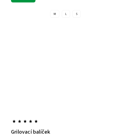
M
L
S
Grilovací balíček