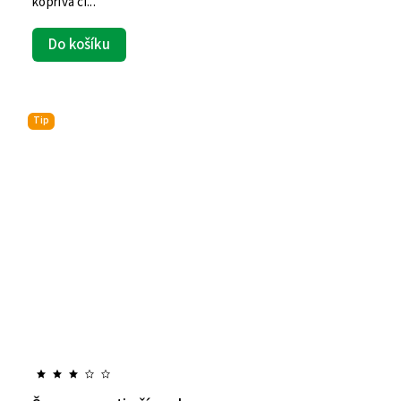
kopřiva či...
Do košíku
Tip