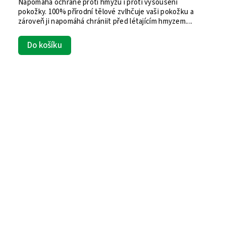
Napomáhá ochraně proti hmyzu i proti vysoušení
pokožky. 100% přírodní tělové zvlhčuje vaši pokožku a
zároveň ji napomáhá chrániit před létajícím hmyzem....
Do košíku