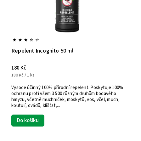
Repelent Incognito 50 ml
180 Kč
180 Kč / 1 ks
Vysoce účinný 100% přírodní repelent. Poskytuje 100%
ochranu proti všem 3 500 různým druhům bodavého
hmyzu, včetně muchniček, moskytů, vos, včel, much,
koutulí, ovádů, klíšťat,...
Do košíku