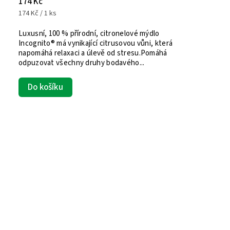
174 Kč
174 Kč / 1 ks
Luxusní, 100 % přírodní, citronelové mýdlo
Incognito® má vynikající citrusovou vůni, která
napomáhá relaxaci a úlevě od stresu.Pomáhá
odpuzovat všechny druhy bodavého...
Do košíku