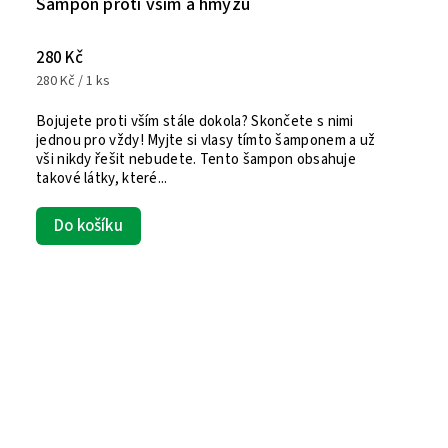
Šampon proti vším a hmyzu
280 Kč
280 Kč / 1 ks
Bojujete proti vším stále dokola? Skončete s nimi
jednou pro vždy! Myjte si vlasy tímto šamponem a už
vši nikdy řešit nebudete. Tento šampon obsahuje
takové látky, které...
Do košíku