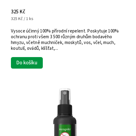
325 Kč
325 Kč / 1 ks
Vysoce účinný 100% přírodní repelent. Poskytuje 100%
ochranu proti všem 3 500 různým druhům bodavého
hmyzu, včetně muchniček, moskytů, vos, včel, much,
koutulí, ovádů, klíšťat,...
Do košíku