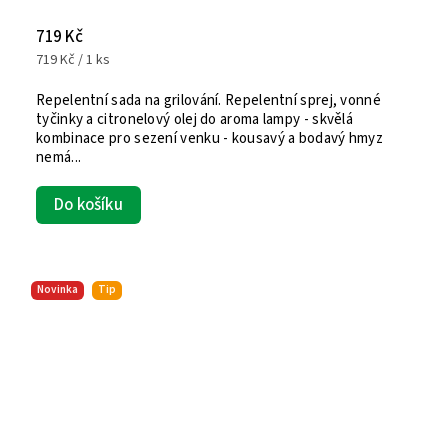
719 Kč
719 Kč / 1 ks
Repelentní sada na grilování. Repelentní sprej, vonné
tyčinky a citronelový olej do aroma lampy - skvělá
kombinace pro sezení venku - kousavý a bodavý hmyz
nemá...
Do košíku
Novinka
Tip