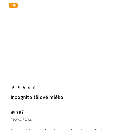
Tip
Incognito tělové mléko
490 Kč
490 Kč / 1 ks