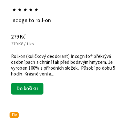
Incognito roll-on
279 Kč
279 Kč / 1 ks
Roll-on (kuličkový deodorant) Incognito® překrývá
osobní pach a chrání tak před bodavým hmyzem. Je
vyroben 100% z přírodních složek. Působí po dobu 5
hodin. Krásně voní a...
Do košíku
Tip