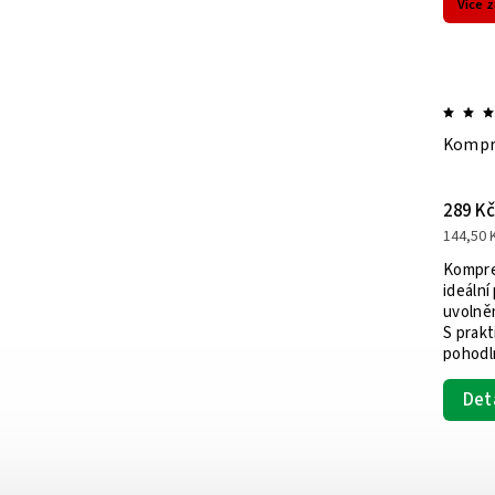
Více 
Kompre
289 Kč
144,50 K
Kompre
ideální
uvolněn
S prakt
pohodln
Det