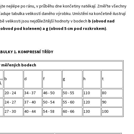
jte nejlépe po ránu, v průběhu dne končetiny natékají. Změřte všechny
aduje tabulka velikostí daného výrobku. Umístění na končetině ilustrují
lbě velikosti jsou nejdůležitější hodnoty v bodech
b (obvod nad
(obvod pod kolenem) a g (obvod 5 cm pod rozkrokem)
.
ABULKY 1. KOMPRESNÍ TŘÍDY
v měřených bodech
b
d
f
g
h
t
Á
20 - 24
34 - 37
46 - 50
50 - 55
110
80
24 - 27
37 - 40
50 - 54
55 - 60
120
90
27 - 30
40 - 44
54 - 58
60 - 66
130
100