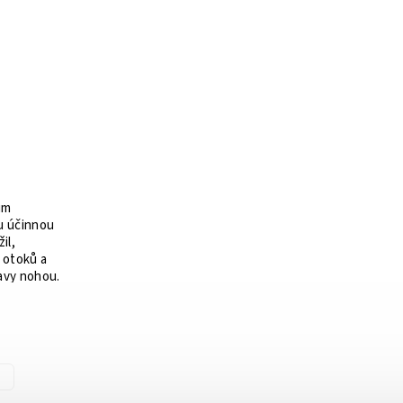
um
ou účinnou
il,
 otoků a
navy nohou.