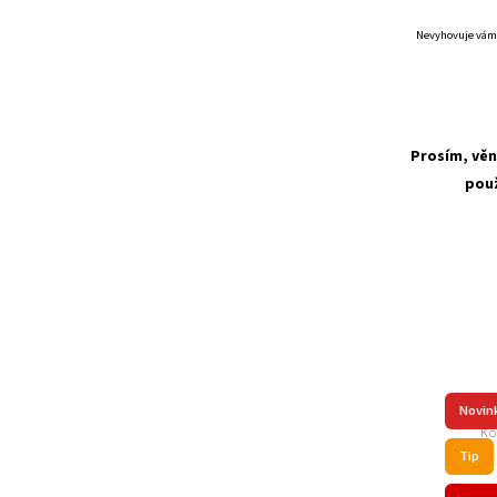
Nevyhovuje vám 
Prosím, věn
použ
Novin
Kó
Tip