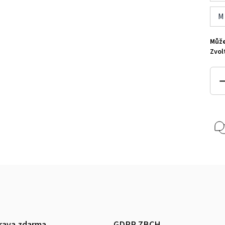
M
Může
Zvol
rava zdarma
GDPR ZBCH