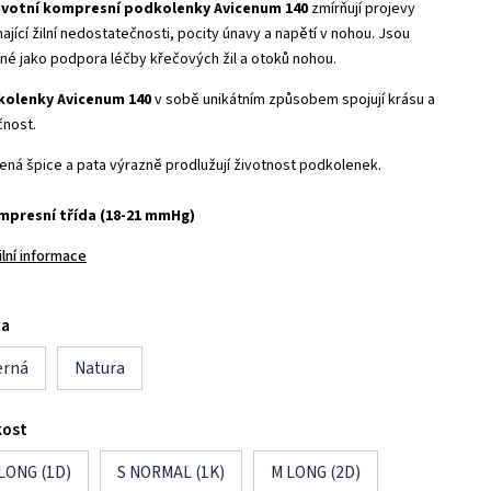
votní kompresní podkolenky Avicenum 140
zmírňují projevy
ající žilní nedostatečnosti, pocity únavy a napětí v nohou. Jsou
né jako podpora léčby křečových žil a otoků nohou.
olenky Avicenum 140
v sobě unikátním způsobem spojují krásu a
čnost.
lená špice a pata výrazně prodlužují životnost podkolenek.
mpresní třída (18-21 mmHg)
ilní informace
va
erná
Natura
kost
 LONG (1D)
S NORMAL (1K)
M LONG (2D)