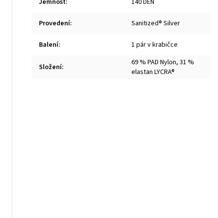
Jemnost
:
140 DEN
Provedení
:
Sanitized® Silver
Balení
:
1 pár v krabičce
69 % PAD Nylon, 31 %
Složení
:
elastan LYCRA®