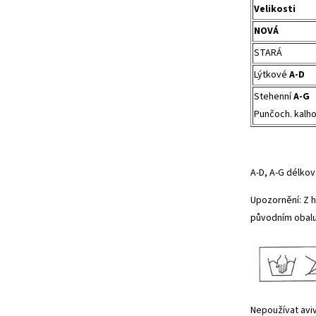
Velikosti
NOVÁ
STARÁ
Lýtkové
A-D
Stehenní
A-G
Punčoch. kalh
A-D, A-G délko
Upozornění: Z 
původním obalu
Nepoužívat avi