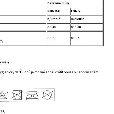
Délkové míry
NORMAL
LONG
K/krátká
D/dlouhá
do 38
nad 38
do 71
nad 71
oty
vá míra
hygienických důvodů je možné zboží vrátit pouze v neporušeném
.
váž.