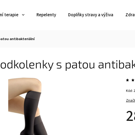
í terapie
Repelenty
Doplňky stravy a výživa
Zdra
patou antibakteriální
odkolenky s patou antibak
Kód:
Znač
2