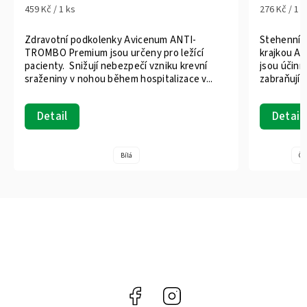
459 Kč / 1 ks
276 Kč / 1 k
Zdravotní podkolenky Avicenum ANTI-
Stehenní 
TROMBO Premium jsou určeny pro ležící
krajkou Av
pacienty. Snižují nebezpečí vzniku krevní
jsou účinn
sraženiny v nohou během hospitalizace v...
zabraňují 
Detail
Detail
Bílá
Če
Facebook
Instagram