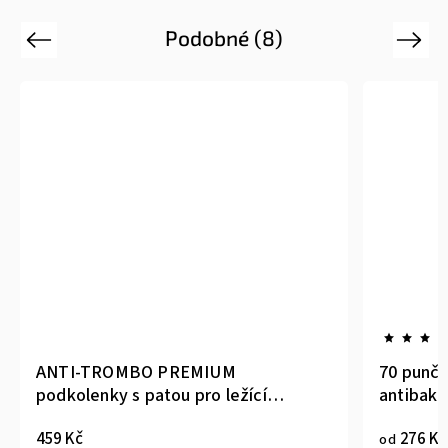
Podobné (8)
Previous
Next
ANTI-TROMBO PREMIUM
70 punčo
podkolenky s patou pro ležící
antibakte
pacienty, bílá
459 Kč
276 Kč
od