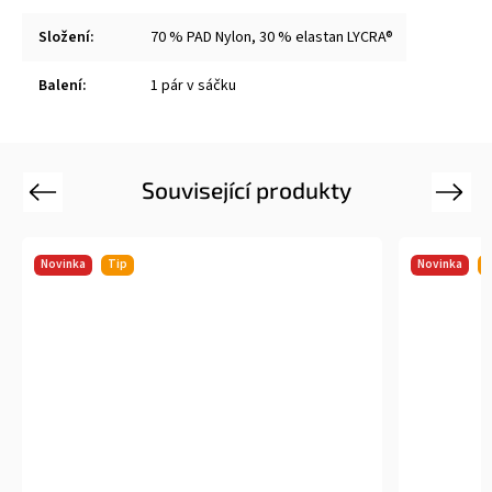
Složení
:
70 % PAD Nylon, 30 % elastan LYCRA®
Balení
:
1 pár v sáčku
Související produkty
Previous
Next
Novinka
Tip
Novinka
T