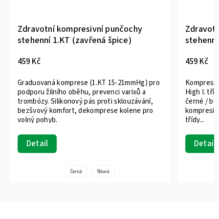
Zdravotní kompresivní punčochy
Zdravotn
stehenní 1.KT (zavřená špice)
stehenní
459 Kč
459 Kč
Graduovaná komprese (1.KT 15-21mmHg) pro
Kompresní
podporu žilního oběhu, prevenci varixů a
High I. tř
trombózy. Silikonový pás proti sklouzávání,
černé / béžové Zdravotnický
bezšvový komfort, dekomprese kolene pro
kompresiv
volný pohyb.
třídy...
Detail
Detail
Černá
Tělová