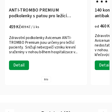
ANTI-TROMBO PREMIUM
140 komp
podkolenky s patou pro ležící
antibakte
pacienty, bílá
460 Kč
od
459 Kč
459 Kč / 1 ks
Zdravotní
Zdravotní podkolenky Avicenum ANTI-
Avicenum 14
TROMBO Premium jsou určeny pro ležící
nedostateč
pacienty. Snižují nebezpečí vzniku krevní
v nohou. J
sraženiny v nohou během hospitalizace v...
křečových.
Detail
Detail
Bílá