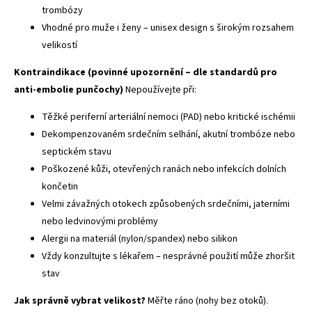
trombózy
Vhodné pro muže i ženy – unisex design s širokým rozsahem
velikostí
Kontraindikace (povinné upozornění – dle standardů pro
anti-embolie punčochy)
Nepoužívejte při:
Těžké periferní arteriální nemoci (PAD) nebo kritické ischémii
Dekompenzovaném srdečním selhání, akutní trombóze nebo
septickém stavu
Poškozené kůži, otevřených ranách nebo infekcích dolních
končetin
Velmi závažných otokech způsobených srdečními, jaterními
nebo ledvinovými problémy
Alergii na materiál (nylon/spandex) nebo silikon
Vždy konzultujte s lékařem – nesprávné použití může zhoršit
stav
Jak správně vybrat velikost?
Měřte ráno (nohy bez otoků).