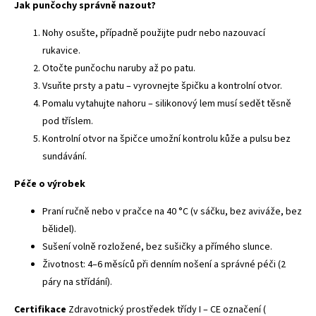
Jak punčochy správně nazout?
Nohy osušte, případně použijte pudr nebo nazouvací
rukavice.
Otočte punčochu naruby až po patu.
Vsuňte prsty a patu – vyrovnejte špičku a kontrolní otvor.
Pomalu vytahujte nahoru – silikonový lem musí sedět těsně
pod tříslem.
Kontrolní otvor na špičce umožní kontrolu kůže a pulsu bez
sundávání.
Péče o výrobek
Praní ručně nebo v pračce na 40 °C (v sáčku, bez aviváže, bez
bělidel).
Sušení volně rozložené, bez sušičky a přímého slunce.
Životnost: 4–6 měsíců při denním nošení a správné péči (2
páry na střídání).
Certifikace
Zdravotnický prostředek třídy I – CE označení (