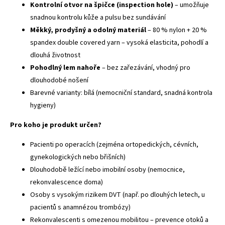
Kontrolní otvor na špičce (inspection hole)
– umožňuje
snadnou kontrolu kůže a pulsu bez sundávání
Měkký, prodyšný a odolný materiál
– 80 % nylon + 20 %
spandex double covered yarn – vysoká elasticita, pohodlí a
dlouhá životnost
Pohodlný lem nahoře
– bez zařezávání, vhodný pro
dlouhodobé nošení
Barevné varianty: bílá (nemocniční standard, snadná kontrola
hygieny)
Pro koho je produkt určen?
Pacienti po operacích (zejména ortopedických, cévních,
gynekologických nebo břišních)
Dlouhodobě ležící nebo imobilní osoby (nemocnice,
rekonvalescence doma)
Osoby s vysokým rizikem DVT (např. po dlouhých letech, u
pacientů s anamnézou trombózy)
Rekonvalescenti s omezenou mobilitou – prevence otoků a