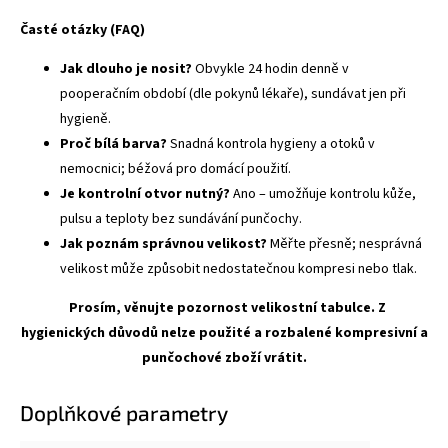
Časté otázky (FAQ)
Jak dlouho je nosit?
Obvykle 24 hodin denně v
pooperačním období (dle pokynů lékaře), sundávat jen při
hygieně.
Proč bílá barva?
Snadná kontrola hygieny a otoků v
nemocnici; béžová pro domácí použití.
Je kontrolní otvor nutný?
Ano – umožňuje kontrolu kůže,
pulsu a teploty bez sundávání punčochy.
Jak poznám správnou velikost?
Měřte přesně; nesprávná
velikost může způsobit nedostatečnou kompresi nebo tlak.
Prosím, věnujte pozornost velikostní tabulce. Z
hygienických důvodů nelze použité a rozbalené kompresivní a
punčochové zboží vrátit.
Doplňkové parametry