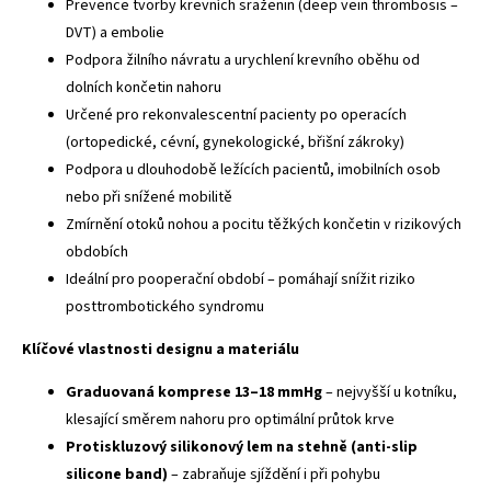
Prevence tvorby krevních sraženin (deep vein thrombosis –
DVT) a embolie
Podpora žilního návratu a urychlení krevního oběhu od
dolních končetin nahoru
Určené pro rekonvalescentní pacienty po operacích
(ortopedické, cévní, gynekologické, břišní zákroky)
Podpora u dlouhodobě ležících pacientů, imobilních osob
nebo při snížené mobilitě
Zmírnění otoků nohou a pocitu těžkých končetin v rizikových
obdobích
Ideální pro pooperační období – pomáhají snížit riziko
posttrombotického syndromu
Klíčové vlastnosti designu a materiálu
Graduovaná komprese 13–18 mmHg
– nejvyšší u kotníku,
klesající směrem nahoru pro optimální průtok krve
Protiskluzový silikonový lem na stehně (anti-slip
silicone band)
– zabraňuje sjíždění i při pohybu