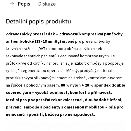
Popis
Diskuze
Detailní popis produktu
Zdravotnický prostředek – Zdravotní kompresivní punčochy
antiembolické (13–18 mmHg)
určené pro prevenci tvorby
krevních sraženin (DVT) a podporu oběhu u ležících nebo
rekonvalescentních pacientů. Graduovaná komprese urychluje
průtok krve od kotníku nahoru, snižuje riziko trombózy a podporuje
rychlejší regeneraci po operacích. Měkký, prodyšný materiál s
protiskluzovým silikonovým lemem na stehně, kontrolním otvorem
na špičce a pohodlným pasem
. 80 % nylon + 20 % spandex double
covered yarn – vysoká odolnost, komfort a přilnavost.
Ideální pro pooperační rekonvalescenci, dlouhodobé ležení,
prevenci embolie a pacienty s omezenou mobilitou – bílá pro
nemocniční použití, béžová pro nenápadnost.