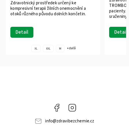
Zdravotní
Zdravotnický prostředek určený ke
TROMBO Pr
kompresivní terapii žilních onemocnění a
pacienty. 
otoků různého původu dolních končetin.
sraženiny 
Detail
Detail
+ další
XL
XXL
M
Facebook
Instagram
info
@
zdravibezchemie.cz