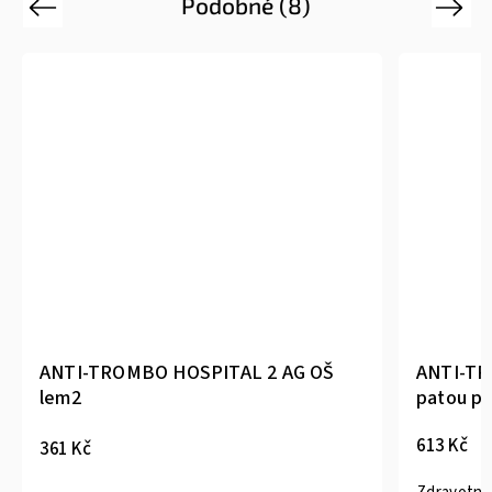
Podobné (8)
Previous
Next
ANTI-TROMBO HOSPITAL 2 AG OŠ
ANTI-TR
lem2
patou pr
613 Kč
361 Kč