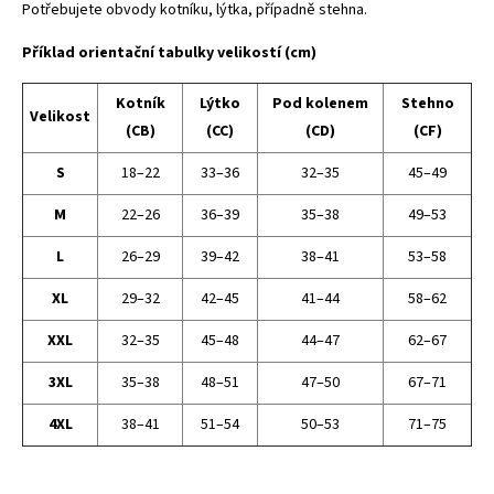
Potřebujete obvody kotníku, lýtka, případně stehna.
Příklad orientační tabulky velikostí (cm)
Kotník
Lýtko
Pod kolenem
Stehno
Velikost
(CB)
(CC)
(CD)
(CF)
S
18–22
33–36
32–35
45–49
M
22–26
36–39
35–38
49–53
L
26–29
39–42
38–41
53–58
XL
29–32
42–45
41–44
58–62
XXL
32–35
45–48
44–47
62–67
3XL
35–38
48–51
47–50
67–71
4XL
38–41
51–54
50–53
71–75