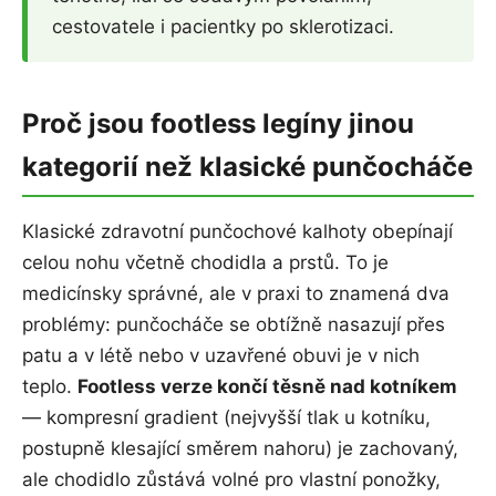
cestovatele i pacientky po sklerotizaci.
Proč jsou footless legíny jinou
kategorií než klasické punčocháče
Klasické zdravotní punčochové kalhoty obepínají
celou nohu včetně chodidla a prstů. To je
medicínsky správné, ale v praxi to znamená dva
problémy: punčocháče se obtížně nasazují přes
patu a v létě nebo v uzavřené obuvi je v nich
teplo.
Footless verze končí těsně nad kotníkem
— kompresní gradient (nejvyšší tlak u kotníku,
postupně klesající směrem nahoru) je zachovaný,
ale chodidlo zůstává volné pro vlastní ponožky,