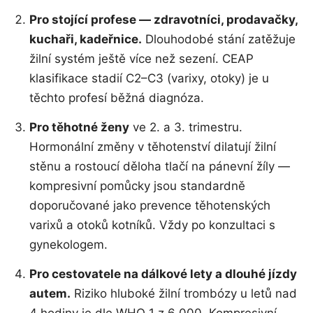
Pro stojící profese — zdravotníci, prodavačky,
kuchaři, kadeřnice.
Dlouhodobé stání zatěžuje
žilní systém ještě více než sezení. CEAP
klasifikace stadií C2–C3 (varixy, otoky) je u
těchto profesí běžná diagnóza.
Pro těhotné ženy
ve 2. a 3. trimestru.
Hormonální změny v těhotenství dilatují žilní
stěnu a rostoucí děloha tlačí na pánevní žíly —
kompresivní pomůcky jsou standardně
doporučované jako prevence těhotenských
varixů a otoků kotníků. Vždy po konzultaci s
gynekologem.
Pro cestovatele na dálkové lety a dlouhé jízdy
autem.
Riziko hluboké žilní trombózy u letů nad
4 hodiny je dle WHO 1 z 6 000. Kompresivní