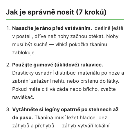
Jak je správně nosit (7 kroků)
Nasaďte je ráno před vstáváním.
Ideálně ještě
v posteli, dříve než nohy začnou otékat. Nohy
musí být suché — vlhká pokožka tkaninu
zablokuje.
Použijte gumové (úklidové) rukavice.
Drasticky usnadní distribuci materiálu po noze a
zabrání zatažení nehtu nebo prstenu do látky.
Pokud máte citlivá záda nebo břicho, zvažte
navlékač.
Vytáhněte si legíny opatrně po stehnech až
do pasu.
Tkanina musí ležet hladce, bez
záhybů a přehybů — záhyb vytváří lokální