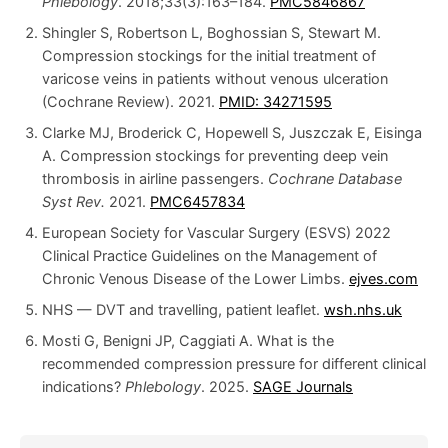
Phlebology
. 2018;33(3):163–184.
PMC5846867
Shingler S, Robertson L, Boghossian S, Stewart M.
Compression stockings for the initial treatment of
varicose veins in patients without venous ulceration
(Cochrane Review). 2021.
PMID: 34271595
Clarke MJ, Broderick C, Hopewell S, Juszczak E, Eisinga
A. Compression stockings for preventing deep vein
thrombosis in airline passengers.
Cochrane Database
Syst Rev.
2021.
PMC6457834
European Society for Vascular Surgery (ESVS) 2022
Clinical Practice Guidelines on the Management of
Chronic Venous Disease of the Lower Limbs.
ejves.com
NHS — DVT and travelling, patient leaflet.
wsh.nhs.uk
Mosti G, Benigni JP, Caggiati A. What is the
recommended compression pressure for different clinical
indications?
Phlebology
. 2025.
SAGE Journals