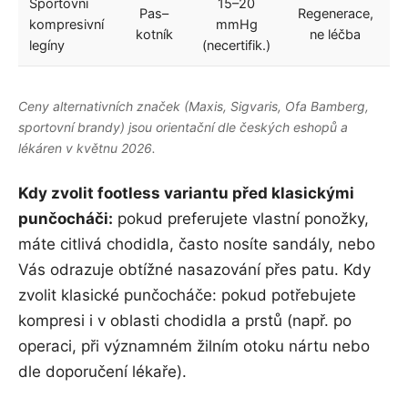
Sportovní
15–20
Pas–
Regenerace,
6
kompresivní
mmHg
kotník
ne léčba
legíny
(necertifik.)
Ceny alternativních značek (Maxis, Sigvaris, Ofa Bamberg,
sportovní brandy) jsou orientační dle českých eshopů a
lékáren v květnu 2026.
Kdy zvolit footless variantu před klasickými
punčocháči:
pokud preferujete vlastní ponožky,
máte citlivá chodidla, často nosíte sandály, nebo
Vás odrazuje obtížné nasazování přes patu. Kdy
zvolit klasické punčocháče: pokud potřebujete
kompresi i v oblasti chodidla a prstů (např. po
operaci, při významném žilním otoku nártu nebo
dle doporučení lékaře).