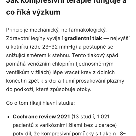
Jak kompresivní terapie funguje a
co říká výzkum
Princip je mechanický, ne farmakologický.
Zdravotní legíny vyvíjejí
gradientní tlak
— nejvyšší
u kotníku (zde 23–32 mmHg) a postupně se
snižující směrem k stehnu. Tento tlakový spád
pomáhá venózním chlopním (jednosměrným
ventilkům v žilách) lépe vracet krev z dolních
končetin zpět k srdci a tlumí prosakování plazmy
do podkoží, které způsobuje otoky.
Co o tom říkají hlavní studie:
Cochrane review 2021
(13 studií, 1 021
pacientů s varikózními žilami bez ulcerace)
potvrdil, že kompresivní pomůcky s tlakem 18–