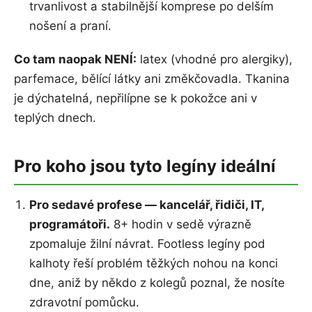
trvanlivost a stabilnější komprese po delším
nošení a praní.
Co tam naopak NENÍ:
latex (vhodné pro alergiky),
parfemace, bělící látky ani změkčovadla. Tkanina
je dýchatelná, nepřilípne se k pokožce ani v
teplých dnech.
Pro koho jsou tyto legíny ideální
Pro sedavé profese — kancelář, řidiči, IT,
programátoři.
8+ hodin v sedě výrazně
zpomaluje žilní návrat. Footless legíny pod
kalhoty řeší problém těžkých nohou na konci
dne, aniž by někdo z kolegů poznal, že nosíte
zdravotní pomůcku.