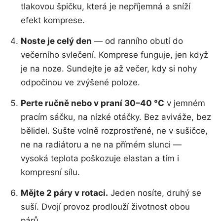
tlakovou špičku, která je nepříjemná a sníží
efekt komprese.
Noste je celý den
— od ranního obutí do
večerního svlečení. Komprese funguje, jen když
je na noze. Sundejte je až večer, kdy si nohy
odpočinou ve zvýšené poloze.
Perte ručně nebo v praní 30–40 °C
v jemném
pracím sáčku, na nízké otáčky. Bez aviváže, bez
bělidel. Sušte volně rozprostřené, ne v sušičce,
ne na radiátoru a ne na přímém slunci —
vysoká teplota poškozuje elastan a tím i
kompresní sílu.
Mějte 2 páry v rotaci.
Jeden nosíte, druhý se
suší. Dvojí provoz prodlouží životnost obou
párů.