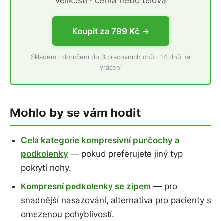
velikostí · černá nebo tělová
Koupit za 799 Kč →
Skladem · doručení do 3 pracovních dnů · 14 dnů na
vrácení
Mohlo by se vám hodit
Celá kategorie kompresivní punčochy a
podkolenky
— pokud preferujete jiný typ
pokrytí nohy.
Kompresní podkolenky se zipem
— pro
snadnější nasazování, alternativa pro pacienty s
omezenou pohyblivostí.