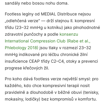
sandály nebo bosou nohu doma.
Footless legíny od MEDIAL Distribuce nejsou
„odlehčená verze" — drží stejnou II. kompresní
třídu (23–32 mmHg u kotníku) jako plnohodnotné
zdravotní punčochy a podle
konsenzu
International Compression Club (Rabe et al.,
Phlebology 2018)
jsou tlaky v rozmezí 23–32
mmHg indikované pro léčbu chronické žilní
insuficience CEAP třídy C2–C4, otoky a prevenci
progrese křečových žil.
Pro koho dává footless verze největší smysl: pro
každého, kdo chce kompresivní terapii nosit
pravidelně a dlouhodobě v běžné obuvi (tenisky,
mokasíny, lodičky) bez kompromisů v komfortu.