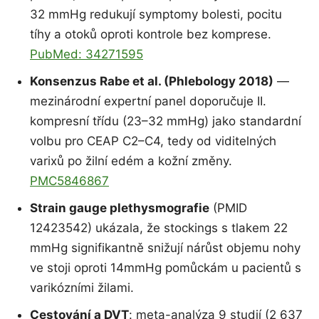
32 mmHg redukují symptomy bolesti, pocitu
tíhy a otoků oproti kontrole bez komprese.
PubMed: 34271595
Konsenzus Rabe et al. (Phlebology 2018)
—
mezinárodní expertní panel doporučuje II.
kompresní třídu (23–32 mmHg) jako standardní
volbu pro CEAP C2–C4, tedy od viditelných
varixů po žilní edém a kožní změny.
PMC5846867
Strain gauge plethysmografie
(PMID
12423542) ukázala, že stockings s tlakem 22
mmHg signifikantně snižují nárůst objemu nohy
ve stoji oproti 14mmHg pomůckám u pacientů s
varikózními žilami.
Cestování a DVT
: meta-analýza 9 studií (2 637