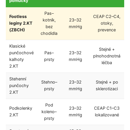
pomůcky
(
Pas–
Footless
CEAP C2–C4,
kotník,
23–32
legíny 2.KT
otoky,
bez
mmHg
(ZBCH)
prevence
chodidla
Klasické
Stejné +
punčochové
Pas–
23–32
9
plnohodnotná
kalhoty
prsty
mmHg
léčba
2.KT
Stehenní
Stehno–
23–32
Stejné + po
punčochy
prsty
mmHg
sklerotizaci
2.KT
Pod
Podkolenky
23–32
CEAP C1–C3
koleno–
2.KT
mmHg
lokalizované
prsty