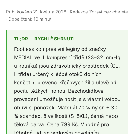
Publikováno 21. května 2026 · Redakce Zdraví bez chemie
· Doba čtení: 10 minut
TL;DR — RYCHLÉ SHRNUTÍ
Footless kompresivní legíny od značky
MEDIAL ve II. kompresní třídě (23–32 mmHg
u kotníku) jsou zdravotnický prostředek (CE,
I. třída) určený k léčbě otoků dolních
končetin, prevenci křečových žil a úlevě od
pocitu těžkých nohou. Bezchodidlové
provedení umožňuje nosit je s vlastní volbou
obuvi či ponožek. Materiál 70 % nylon + 30
% spandex, 8 velikostí (S–5XL), černá nebo
tělová barva. Cena 799 Kč. Vhodné pro
těhotné, lidi se sedavým povoláním,