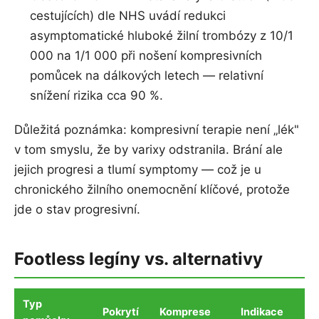
cestujících) dle NHS uvádí redukci
asymptomatické hluboké žilní trombózy z 10/1
000 na 1/1 000 při nošení kompresivních
pomůcek na dálkových letech — relativní
snížení rizika cca 90 %.
Důležitá poznámka: kompresivní terapie není „lék"
v tom smyslu, že by varixy odstranila. Brání ale
jejich progresi a tlumí symptomy — což je u
chronického žilního onemocnění klíčové, protože
jde o stav progresivní.
Footless legíny vs. alternativy
Typ
Pokrytí
Komprese
Indikace