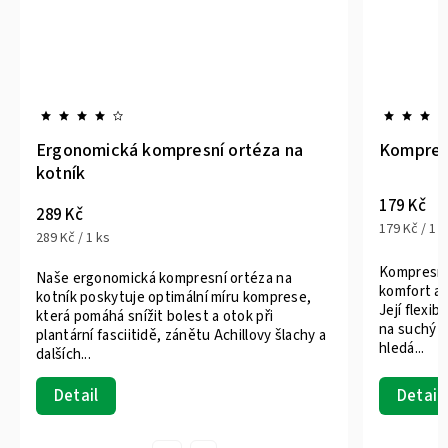
ortéza na
Kompresní ortéza na dlaň a zápěstí
179 Kč
179 Kč / 1 ks
Kompresní ortéza na zápěstí poskytuje
ortéza na
komfort a podporu při každodenním nošení.
ru komprese,
Její flexibilní provedení a nastavitelný pásek
tok při
na suchý zip je ideální pro každého, kdo
illovy šlachy a
hledá...
Detail