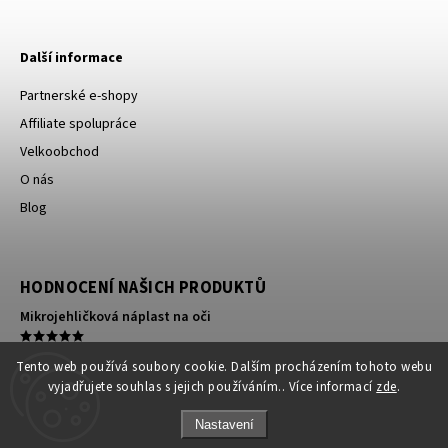
Další informace
Partnerské e-shopy
Affiliate spolupráce
Velkoobchod
O nás
Blog
HODNOCENÍ NAŠICH PRODUKTŮ
Mikrojehličková náplast na oči
Kompresní ortéza na koleno
Tento web používá soubory cookie. Dalším procházením tohoto webu
vyjadřujete souhlas s jejich používáním.. Více informací
zde
.
140 silné kompresní punčochy s patou a lemem antibakteriální
Nastavení