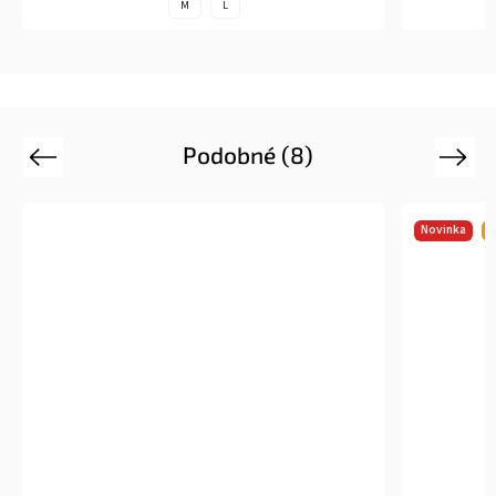
XL
M
Podobné (8)
Previous
Next
Novinka
Tip