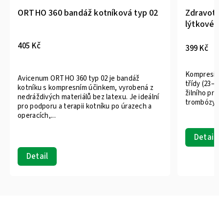
60 bandáž kotníková typ 02
Zdravotní kompresivn
lýtkové 2.KT (zavřená
399 Kč
Kompresivní lýtkové punčo
ORTHO 360 typ 02 je bandáž
třídy (23–32 mmHg). Použí
 kompresním účinkem, vyrobená z
žilního průtoku krve, preve
ch materiálů bez latexu. Je ideální
trombózy, zmírnění sympto
ru a terapii kotníku po úrazech a
...
Detail
Černá
T