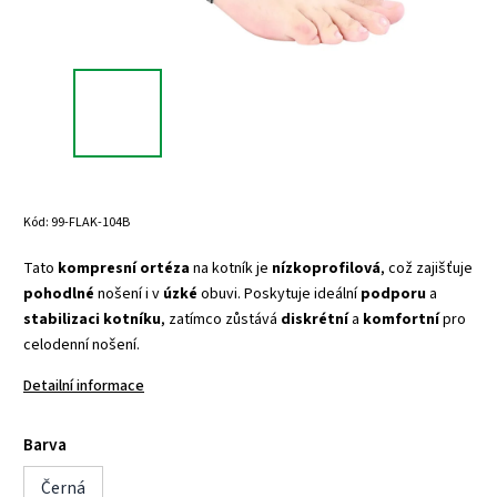
Kód:
99-FLAK-104B
Tato
kompresní
ortéza
na kotník je
nízkoprofilová
, což zajišťuje
pohodlné
nošení i v
úzké
obuvi. Poskytuje ideální
podporu
a
stabilizaci
kotníku
, zatímco zůstává
diskrétní
a
komfortní
pro
celodenní nošení.
Detailní informace
Barva
Černá