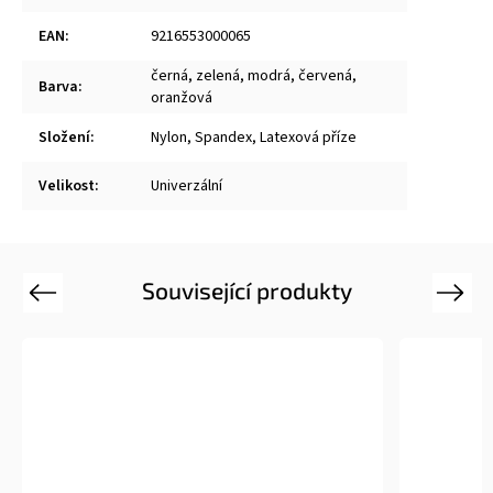
EAN
:
9216553000065
černá, zelená, modrá, červená,
Barva
:
oranžová
Složení
:
Nylon, Spandex, Latexová příze
Velikost
:
Univerzální
Související produkty
Previous
Next