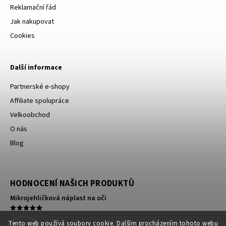
Reklamační řád
Jak nakupovat
Cookies
Další informace
Partnerské e-shopy
Affiliate spolupráce
Velkoobchod
O nás
Blog
HODNOCENÍ NAŠICH PRODUKTŮ
Mikrojehličková náplast na oči
Kompresní ortéza na koleno
Tento web používá soubory cookie. Dalším procházením tohoto webu