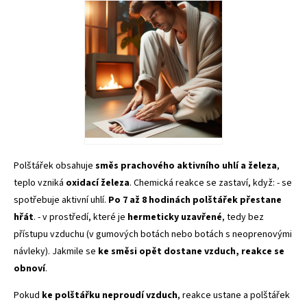
Polštářek obsahuje
směs prachového aktivního uhlí a železa
,
teplo vzniká
oxidací železa
. Chemická reakce se zastaví, když: - se
spotřebuje aktivní uhlí.
Po 7 až 8 hodinách polštářek přestane
hřát
. - v prostředí, které je
hermeticky uzavřené
, tedy bez
přístupu vzduchu (v gumových botách nebo botách s neoprenovými
návleky). Jakmile se
ke směsi opět dostane vzduch, reakce se
obnoví
.
Pokud
ke polštářku neproudí vzduch
, reakce ustane a polštářek