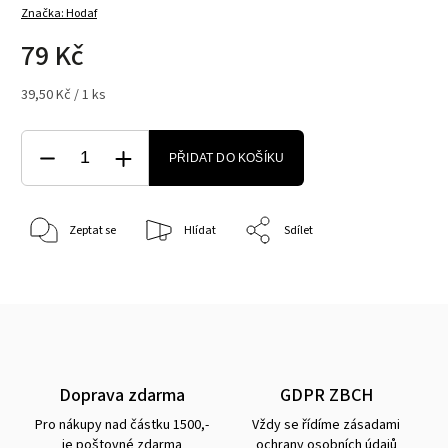
Značka:
Hodaf
79 Kč
39,50 Kč / 1 ks
PŘIDAT DO KOŠÍKU
Zeptat se
Hlídat
Sdílet
Doprava zdarma
GDPR ZBCH
Pro nákupy nad částku 1500,-
Vždy se řídíme zásadami
je poštovné zdarma
ochrany osobních údajů