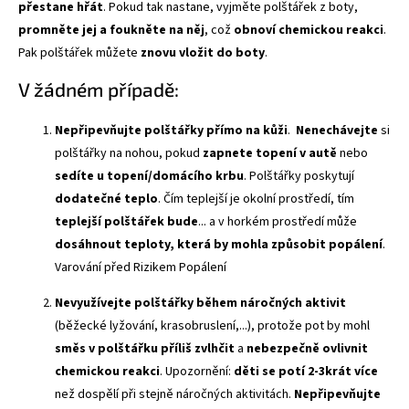
přestane hřát
. Pokud tak nastane, vyjměte polštářek z boty,
promněte jej a foukněte na něj
, což
obnoví chemickou reakci
.
Pak polštářek můžete
znovu vložit do boty
.
V žádném případě:
Nepřipevňujte polštářky přímo na kůži
.
Nenechávejte
si
polštářky na nohou, pokud
zapnete topení v autě
nebo
sedíte u topení/domácího krbu
. Polštářky poskytují
dodatečné teplo
. Čím teplejší je okolní prostředí, tím
teplejší polštářek bude
... a v horkém prostředí může
dosáhnout teploty, která by mohla způsobit popálení
.
Varování před Rizikem Popálení
Nevyužívejte polštářky během náročných aktivit
(běžecké lyžování, krasobruslení,...), protože pot by mohl
směs v polštářku příliš zvlhčit
a
nebezpečně ovlivnit
chemickou reakci
. Upozornění:
děti se potí 2-3krát více
než dospělí při stejně náročných aktivitách.
Nepřipevňujte