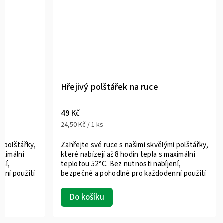
Hřejivý polštářek na ruce
49 Kč
24,50 Kč / 1 ks
i polštářky,
Zahřejte své ruce s našimi skvělými polštářky,
aximální
které nabízejí až 8 hodin tepla s maximální
ení,
teplotou 52°C. Bez nutnosti nabíjení,
nní použití
bezpečné a pohodlné pro každodenní použití
Do košíku