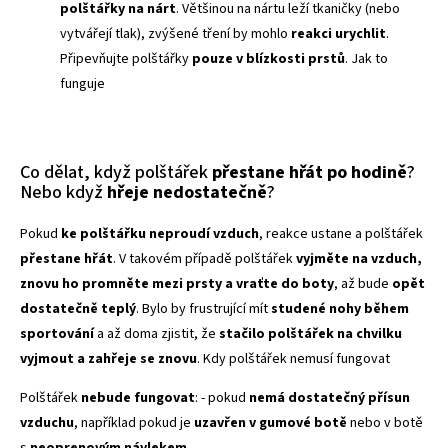
polštářky na nárt
. Většinou na nártu leží tkaničky (nebo
vytvářejí tlak), zvýšené tření by mohlo
reakci urychlit
.
Připevňujte polštářky
pouze v blízkosti prstů
. Jak to
funguje
Co dělat, když polštářek
přestane hřát po hodině
?
Nebo když
hřeje nedostatečně
?
Pokud
ke polštářku neproudí vzduch
, reakce ustane a polštářek
přestane hřát
. V takovém případě polštářek
vyjměte na vzduch,
znovu ho promněte mezi prsty a vraťte do boty
, až bude
opět
dostatečně teplý
. Bylo by frustrující mít
studené nohy během
sportování
a až doma zjistit, že
stačilo polštářek na chvilku
vyjmout a zahřeje se znovu
. Kdy polštářek nemusí fungovat
Polštářek
nebude fungovat
: - pokud
nemá dostatečný přísun
vzduchu
, například pokud je
uzavřen v gumové botě
nebo v botě
s
neoprenovým návlekem
.