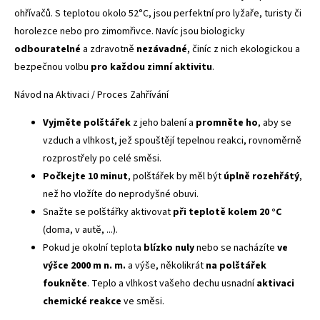
ohřívačů. S teplotou okolo 52°C, jsou perfektní pro lyžaře, turisty či
horolezce nebo pro zimomřivce. Navíc jsou biologicky
odbouratelné
a zdravotně
nezávadné
, činíc z nich ekologickou a
bezpečnou volbu
pro každou zimní aktivitu
.
Návod na Aktivaci / Proces Zahřívání
Vyjměte polštářek
z jeho balení a
promněte ho
, aby se
vzduch a vlhkost, jež spouštějí tepelnou reakci, rovnoměrně
rozprostřely po celé směsi.
Počkejte 10 minut
, polštářek by měl být
úplně rozehřátý
,
než ho vložíte do neprodyšné obuvi.
Snažte se polštářky aktivovat
při teplotě kolem 20 °C
(doma, v autě, ...).
Pokud je okolní teplota
blízko nuly
nebo se nacházíte
ve
výšce 2000 m n. m.
a výše, několikrát
na polštářek
foukněte
. Teplo a vlhkost vašeho dechu usnadní
aktivaci
chemické reakce
ve směsi.