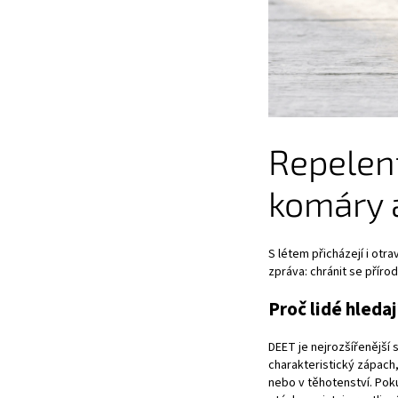
Repelent
komáry a
S létem přicházejí i otra
zpráva: chránit se příro
Proč lidé hleda
DEET je nejrozšířenější 
charakteristický zápach, 
nebo v těhotenství. Poku