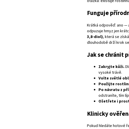
otázka: existuje rostlin
Funguje přírod
Krátká odpověď: ano — al
odpuzuje hmyz jen krátce
3,8-diol)
, která se získ
dlouhodobě drží krok se 
Jak se chránit 
Zakryjte kůži.
Dl
vysoké trávě.
Volte světlé obl
Použijte rostli
Po návratu z př
odstraníte, tím líp
Ošetřete i pros
Klinicky ověřen
Pokud hledáte hotové ře