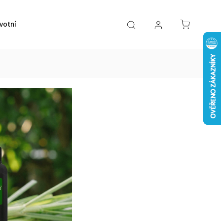
votní pomůcky
VÝPRODEJ
Značky