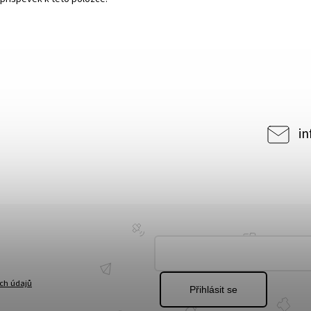
in
ch údajů
Přihlásit se