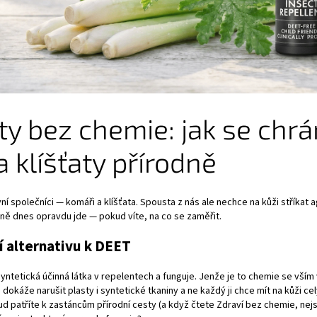
y bez chemie: jak se chrá
 klíšťaty přírodně
vní společníci — komáři a klíšťata. Spousta z nás ale nechce na kůži stříkat 
dně dnes opravdu jde — pokud víte, na co se zaměřit.
jí alternativu k DEET
syntetická účinná látka v repelentech a funguje. Jenže je to chemie se vším
dokáže narušit plasty i syntetické tkaniny a ne každý ji chce mít na kůži ce
d patříte k zastáncům přírodní cesty (a když čtete Zdraví bez chemie, nejsp