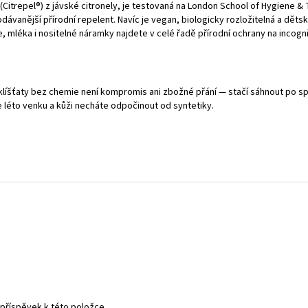
(Citrepel®) z jávské citronely, je testovaná na London School of Hygiene & 
rodávanější přírodní repelent. Navíc je vegan, biologicky rozložitelná a děts
, mléka i nositelné náramky najdete v celé řadě přírodní ochrany na
incogn
líšťaty bez chemie není kompromis ani zbožné přání — stačí sáhnout po sp
e léto venku a kůži necháte odpočinout od syntetiky.
 příspěvek k této položce.