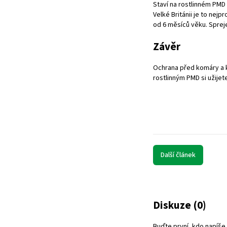
Staví na rostlinném PMD 
Velké Británii je to nejp
od 6 měsíců věku. Spreje
Závěr
Ochrana před komáry a k
rostlinným PMD si užijet
Další článek
Diskuze (0)
Buďte první, kdo napíše