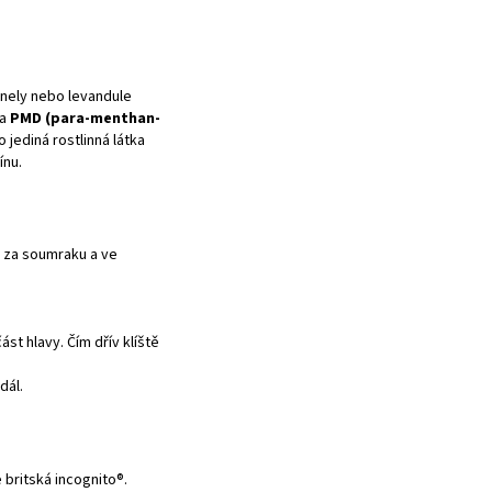
onely nebo levandule
ka
PMD (para-menthan-
o jediná rostlinná látka
ínu.
ě za soumraku a ve
st hlavy. Čím dřív klíště
dál.
e britská
incognito®
.