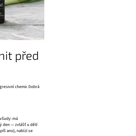
nit před
agresivní chemii. Dobrá
 všudy: má
lý den — zvlášť u dětí
íš ano), nabízí se