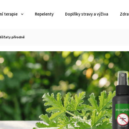
í terapie
Repelenty
Doplňky stravy a výživa
Zdra
líšťaty přírodně