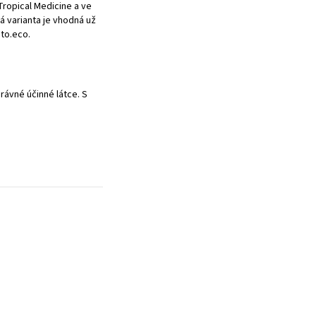
Tropical Medicine a ve
ká varianta je vhodná už
ito.eco
.
rávné účinné látce. S