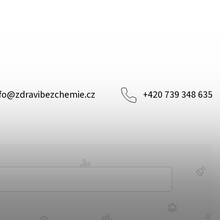
fo
@
zdravibezchemie.cz
+420 739 348 635