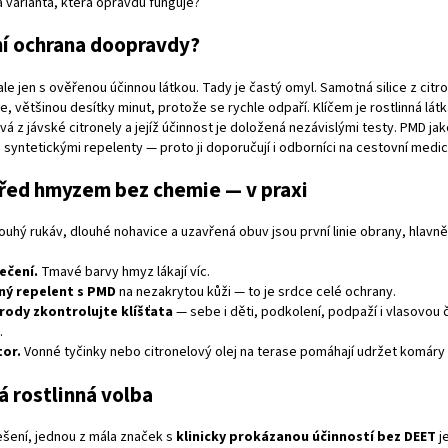
ná varianta, která opravdu funguje?
ní ochrana doopravdy?
e jen s ověřenou účinnou látkou. Tady je častý omyl. Samotná silice z citr
, většinou desítky minut, protože se rychle odpaří. Klíčem je rostlinná lát
ává z jávské citronely a jejíž účinnost je doložená nezávislými testy. PMD jak
syntetickými repelenty — proto ji doporučují i odborníci na cestovní medic
před hmyzem bez chemie — v praxi
ouhý rukáv, dlouhé nohavice a uzavřená obuv jsou první linie obrany, hlavn
ečení.
Tmavé barvy hmyz lákají víc.
nný repelent s PMD
na nezakrytou kůži — to je srdce celé ochrany.
írody zkontrolujte klíšťata
— sebe i děti, podkolení, podpaží i vlasovou čá
.
tor.
Vonné tyčinky nebo citronelový olej na terase pomáhají udržet komáry 
á rostlinná volba
šení, jednou z mála značek s
klinicky prokázanou účinností bez DEET
j