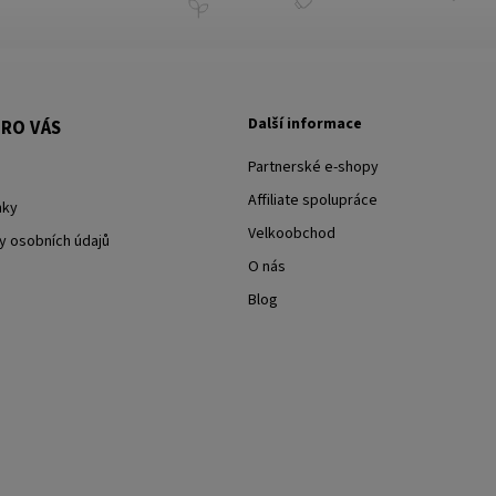
Další informace
RO VÁS
Partnerské e-shopy
Affiliate spolupráce
nky
Velkoobchod
y osobních údajů
O nás
Blog