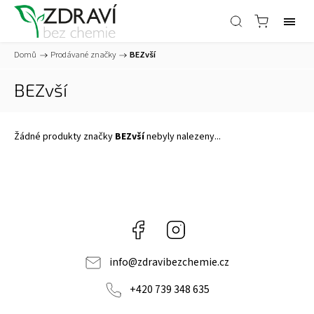
Domů
/
Prodávané značky
/
BEZvší
BEZvší
Žádné produkty značky
BEZvší
nebyly nalezeny...
Facebook
Instagram
info
@
zdravibezchemie.cz
+420 739 348 635