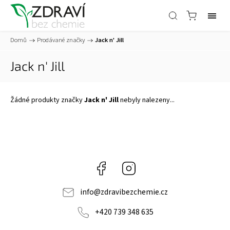
Domů
/
Prodávané značky
/
Jack n' Jill
Jack n' Jill
Žádné produkty značky
Jack n' Jill
nebyly nalezeny...
Facebook
Instagram
info
@
zdravibezchemie.cz
+420 739 348 635