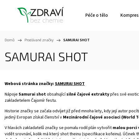
Péče o tělo
Kompresn
Domů
/
Prodávané značky
/
SAMURAI SHOT
SAMURAI SHOT
Webová stránka značky:
SAMURAI SHOT
Nápoje
Samurai shot
obsahující
silné čajové extrakty
přes své exoti
zakladetelem Čajomír festu.
Historie značky se začala odvíjet již před mnoha lety, kdy její autor pocít
jediný Evropan získal členství v
Mezinárodní čajové asociaci (World T
V hlavách zakladatelů značky se pomalu rodil plán vytvořit
malou porci
vidět srovnání, kolik má který shot theinu (specifikace kofeinu). Účinek 