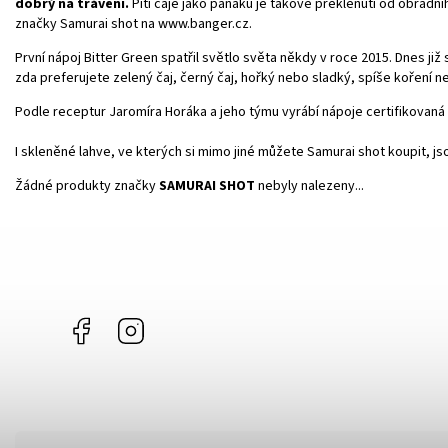
dobrý na trávení.
Pití čaje jako panáku je takové překlenutí od obřadníh
značky Samurai shot na www.banger.cz.
První nápoj Bitter Green spatřil světlo světa někdy v roce 2015. Dnes již 
zda preferujete zelený čaj, černý čaj, hořký nebo sladký, spíše koření ne
Podle receptur Jaromíra Horáka a jeho týmu vyrábí nápoje certifikovaná
I skleněné lahve, ve kterých si mimo jiné můžete Samurai shot koupit, j
Žádné produkty značky
SAMURAI SHOT
nebyly nalezeny...
Facebook
Instagram