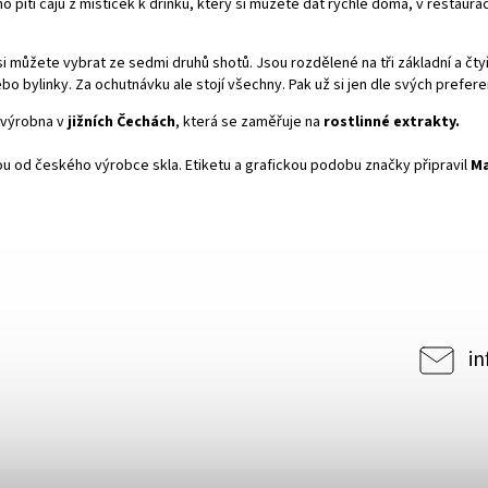
o pití čajů z mističek k drinku, který si můžete dát rychle doma, v restaura
si můžete vybrat ze sedmi druhů shotů. Jsou rozdělené na tři základní a čtyři
bo bylinky. Za ochutnávku ale stojí všechny. Pak už si jen dle svých prefer
 výrobna v
jižních Čechách
, která se zaměřuje na
rostlinné extrakty.
sou od českého výrobce skla. Etiketu a grafickou podobu značky připravil
Ma
in