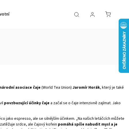
votní pomůcky
VÝPRODEJ
Značky
národní asociace čaje
(World Tea Union)
Jaromír Horák
, který je také
il
povzbuzující účinky čaje
a začal se o čaje intenzivně zajímat. Jako
ěco jako espresso, ale se silnějším účinkem. „Na našich letáčcích můžete
 zatěžuje srdce, ale čajový kofein
pomáhá spíše nabudit mysl a je