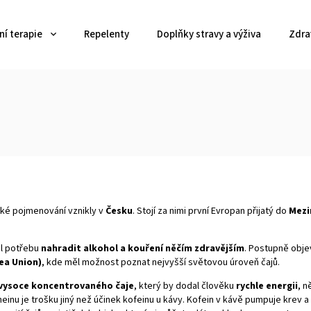
í terapie
Repelenty
Doplňky stravy a výživa
Zdra
cké pojmenování vznikly v
Česku
. Stojí za nimi první Evropan přijatý do
Mezi
il potřebu
nahradit alkohol a kouření něčím zdravějším
. Postupně objev
ea Union)
, kde měl možnost poznat nejvyšší světovou úroveň čajů.
 vysoce koncentrovaného čaje
, který by dodal člověku
rychle energii
, n
theinu je trošku jiný než účinek kofeinu u kávy. Kofein v kávě pumpuje krev a