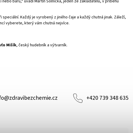
ci nebo baru,“ uvádí Martin Solnička, jeden ze zakladatelů, v příběhu
 speciální. Každý je vyrobený z jiného čaje a každý chutná jinak. Záleží,
encí vyberete, který vám chutná nejvíce.
ťo Mišík
, český hudebník a výtvarník.
fo
@
zdravibezchemie.cz
+420 739 348 635