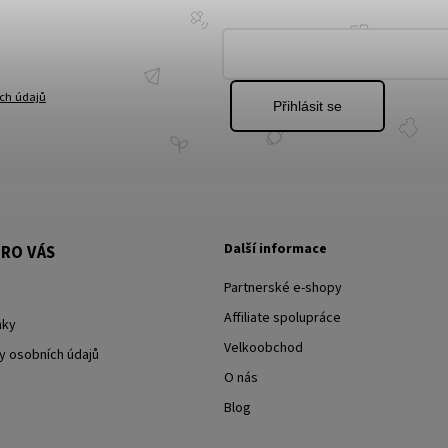
ch údajů
Přihlásit se
Další informace
RO VÁS
Partnerské e-shopy
Affiliate spolupráce
nky
Velkoobchod
y osobních údajů
O nás
Blog