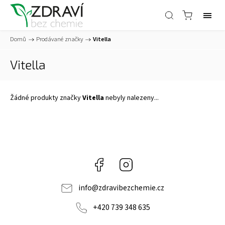
Domů
/
Prodávané značky
/
Vitella
Vitella
Žádné produkty značky
Vitella
nebyly nalezeny...
Facebook
Instagram
info
@
zdravibezchemie.cz
+420 739 348 635