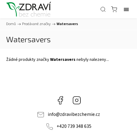
Domů
/
Prodávané značky
/
Watersavers
Watersavers
Žádné produkty značky
Watersavers
nebyly nalezeny...
Facebook
Instagram
info
@
zdravibezchemie.cz
+420 739 348 635