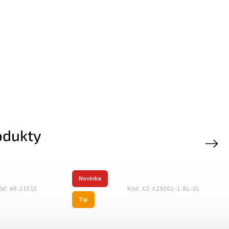
odukty
Next
Novinka
ód:
AR-12799
Kód:
XZ-XZ9003-1-BL-XL
Tip