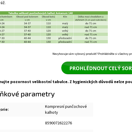
váž.
Nevyhovuje vám vybraný produkt? Prohlédněte si
všechny pr
nujte pozornost velikostní tabulce. Z hygienických důvodů nelze po
ňkové parametry
Kompresní punčochové
orie
:
kalhoty
8590072622276