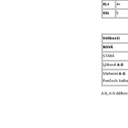
XL+
4+
XXL
5
Velikosti
NOVÁ
STARÁ
Lýtkové
A-D
Stehenní
A-G
Punčoch. kalh
A-D, A-G délkov