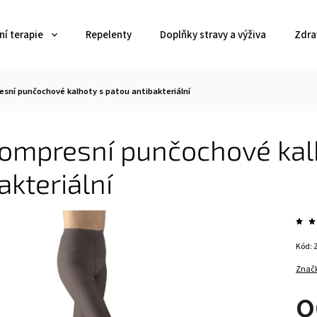
í terapie
Repelenty
Doplňky stravy a výživa
Zdra
esní punčochové kalhoty s patou antibakteriální
kompresní punčochové kal
akteriální
Kód:
Znač