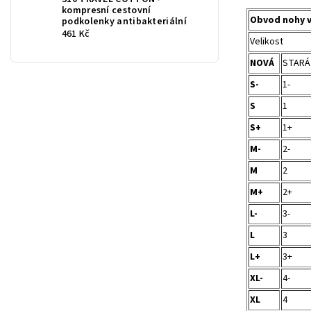
kompresní cestovní
Obvod nohy 
podkolenky antibakteriální
461 Kč
Velikost
NOVÁ
STARÁ
S-
1-
S
1
S+
1+
M-
2-
M
2
M+
2+
L-
3-
L
3
L+
3+
XL-
4-
XL
4