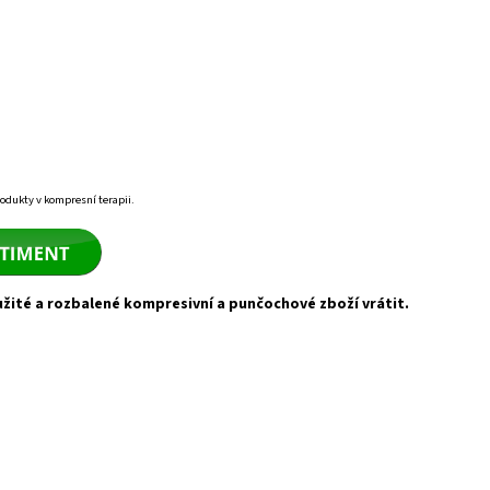
odukty v kompresní terapii
.
užité a rozbalené kompresivní a punčochové zboží vrátit.