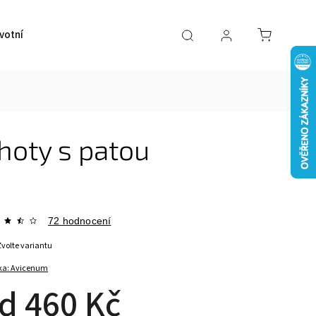
votní pomůcky
VÝPRODEJ
Značky
hoty s patou
72 hodnocení
Zvolte variantu
ka:
Avicenum
od
460 Kč