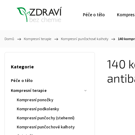
Péče o tělo
Kompresn
Domů
/
Kompresní terapie
/
Kompresní punčochové kalhoty
/
140 kompr
140 
Kategorie
antib
Péče o tělo
Kompresní terapie
Kompresní ponožky
Kompresní podkolenky
Kompresní punčochy (stehenní)
Kompresní punčochové kalhoty