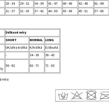
28 - 34
29 - 32
34 - 39
41 - 47
40 - 46
42 - 48
61 - 69
31 - 37
32 - 35
37 - 42
44 - 50
43 - 49
45 - 51
57 - 65
Délkové míry
SHORT
NORMAL
LONG
UK/ultra krátká
K/krátká
D/dlouhá
-
34 - 38
38 - 43
56 - 62
62 - 71
71 - 82
oty
á míra