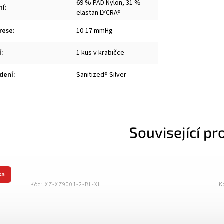
69 % PAD Nylon, 31 %
ní
:
elastan LYCRA®
rese
:
10-17 mmHg
í
:
1 kus v krabičce
dení
:
Sanitized® Silver
Související pr
ka
Kód:
XZ-XZ9002-1-BL-XL
K