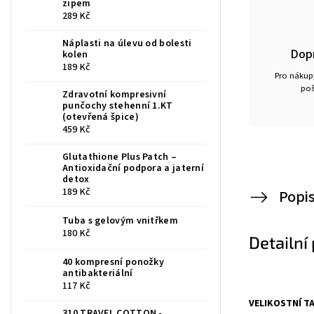
zipem
289 Kč
Náplasti na úlevu od bolesti
Dop
kolen
189 Kč
Pro nákupy
poš
Zdravotní kompresivní
punčochy stehenní 1.KT
(otevřená špice)
459 Kč
Glutathione Plus Patch –
Antioxidační podpora a jaterní
detox
189 Kč
Popi
Tuba s gelovým vnitřkem
180 Kč
Detailní
40 kompresní ponožky
antibakteriální
117 Kč
VELIKOSTNÍ TA
310 TRAVEL COTTON -