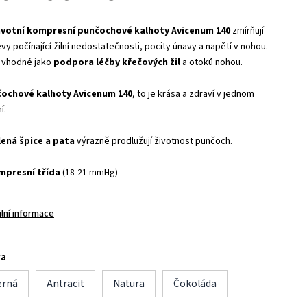
votní kompresní punčochové kalhoty Avicenum 140
zmírňují
vy počínající žilní nedostatečnosti, pocity únavy a napětí v nohou.
 vhodné jako
podpora léčby křečových žil
a otoků nohou.
ochové kalhoty Avicenum 140
, to je krása a zdraví v jednom
í.
lená špice a pata
výrazně prodlužují životnost punčoch.
mpresní třída
(18-21 mmHg)
ilní informace
va
erná
Antracit
Natura
Čokoláda