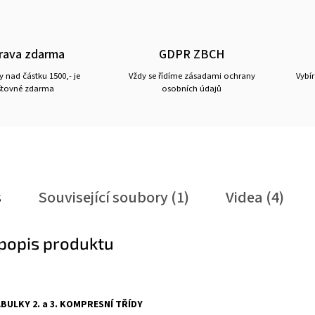
rava zdarma
GDPR ZBCH
 nad částku 1500,- je
Vždy se řídíme zásadami ochrany
Vybí
tovné zdarma
osobních údajů
s
Související soubory (1)
Videa (4)
 popis produktu
BULKY 2. a 3. KOMPRESNÍ TŘÍDY