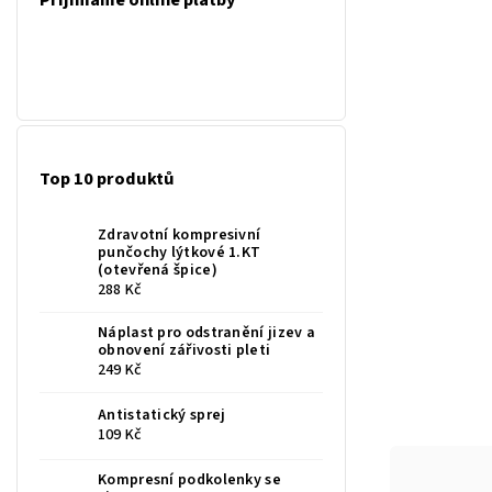
Přijímáme online platby
Top 10 produktů
Zdravotní kompresivní
punčochy lýtkové 1.KT
(otevřená špice)
288 Kč
Náplast pro odstranění jizev a
obnovení zářivosti pleti
249 Kč
Antistatický sprej
109 Kč
Kompresní podkolenky se