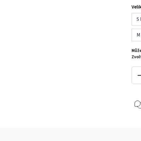
Veli
S
M
Může
Zvol