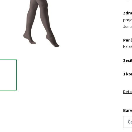
Zdra
proje
Jsou
Punč
balen
Zesí
1 ko
Deta
Bar
Č