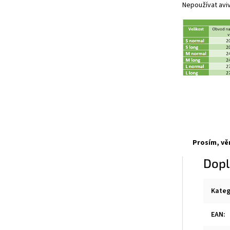
Nepoužívat avi
Prosím, vě
Dopl
Kateg
EAN
: