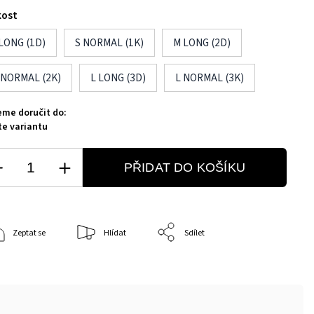
kost
 LONG (1D)
S NORMAL (1K)
M LONG (2D)
 NORMAL (2K)
L LONG (3D)
L NORMAL (3K)
me doručit do:
te variantu
PŘIDAT DO KOŠÍKU
Zeptat se
Hlídat
Sdílet