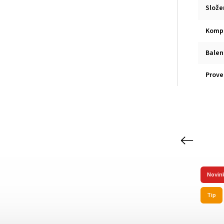
Slože
Komp
Balen
Prove
Previous
Novin
-XL
Kód:
AR-21515
Tip