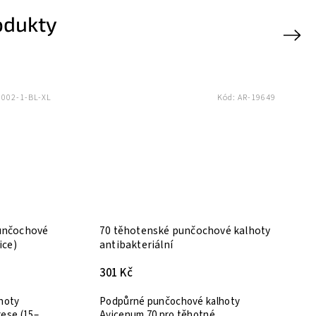
odukty
Next
Novinka
Kód:
AR-12799
Kód:
XZ-XZ9003-1-BL-XL
Tip
ochové kalhoty
Zdravotní kompresivní punčochové
kalhoty legíny 1.KT (footless)
499 Kč
Kompresní punčochové kalhoty
vé kalhoty
(pantyhose) – I. třída komprese (15–