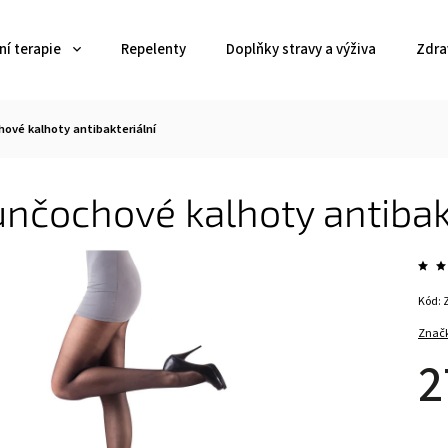
í terapie
Repelenty
Doplňky stravy a výživa
Zdra
hové kalhoty antibakteriální
nčochové kalhoty antibak
Kód:
Znač
2