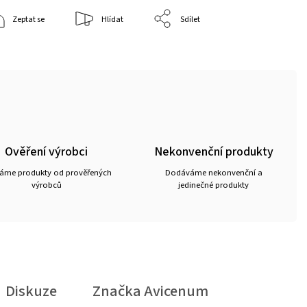
Zeptat se
Hlídat
Sdílet
Ověření výrobci
Nekonvenční produkty
ráme produkty od prověřených
Dodáváme nekonvenční a
výrobců
jedinečné produkty
Diskuze
Značka
Avicenum