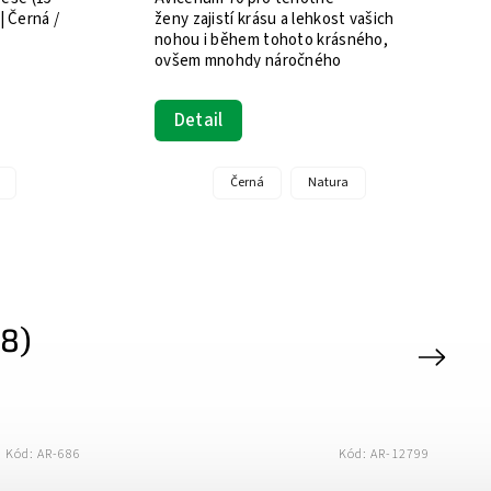
í krevní oběh,
21 mmHg) Bezešvé / footless (bez
cí tvorby
špičky) | Černá / Béžová | Velikosti S–
ňují vzniku
5XL Zdravotnický prostředek
mírňují pocity
Detail
Antracit
Černá
Tělová
+ další
8)
Next
Kód:
AR-19649
Kód: