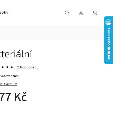
votní pomůcky
VÝPRODEJ
Značky
teriální
2 hodnocení
Zvolte variantu
ka:
Avicenum
77 Kč