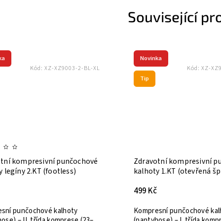
Související pr
Kód:
AR-19649
70 těhotenské punčochové kalhoty
70 podpůrné punč
antibakteriální
antibakteriální
301 Kč
273 Kč
273 Kč / 1 ks
Podpůrné punčochové kalhoty
Podpůrné punčocho
Avicenum 70 pro těhotné