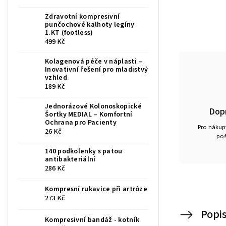
Zdravotní kompresivní
punčochové kalhoty legíny
1.KT (footless)
499 Kč
Kolagenová péče v náplasti –
Inovativní řešení pro mladistvý
vzhled
189 Kč
Jednorázové Kolonoskopické
Dop
Šortky MEDIAL – Komfortní
Ochrana pro Pacienty
Pro nákupy
26 Kč
poš
140 podkolenky s patou
antibakteriální
286 Kč
Kompresní rukavice při artróze
273 Kč
Popi
Kompresivní bandáž - kotník