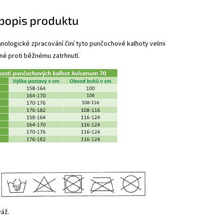
 popis produktu
hnologické zpracování činí tyto punčochové kalhoty velmi
lné proti běžnému zatrhnutí.
váž.