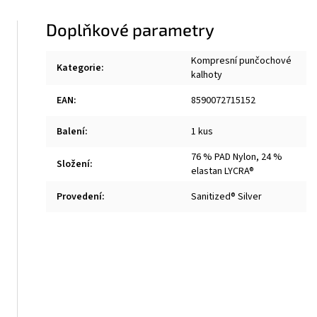
Doplňkové parametry
Kompresní punčochové
Kategorie
:
kalhoty
EAN
:
8590072715152
Balení
:
1 kus
76 % PAD Nylon, 24 %
Složení
:
elastan LYCRA®
Provedení
:
Sanitized® Silver