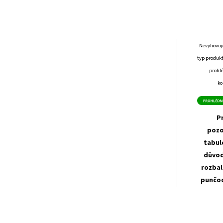
Nevyhovuj
typ produkt
prohl
ko
P
pozo
tabul
důvod
rozbal
punčoc