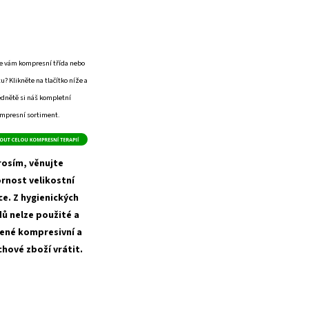
e vám kompresní třída nebo
u? Klikněte na tlačítko níže a
édnětě si náš kompletní
mpresní sortiment.
rosím, věnujte
rnost velikostní
ce. Z hygienických
ů nelze použité a
ené kompresivní a
hové zboží vrátit.