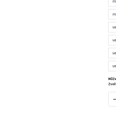
ma
ma
ve
ve
ve
ve
Může
Zvol