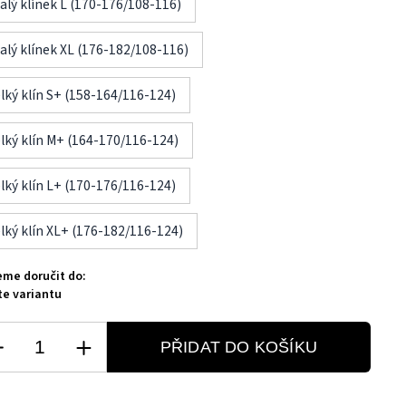
lý klínek L (170-176/108-116)
lý klínek XL (176-182/108-116)
lký klín S+ (158-164/116-124)
lký klín M+ (164-170/116-124)
lký klín L+ (170-176/116-124)
lký klín XL+ (176-182/116-124)
me doručit do:
te variantu
PŘIDAT DO KOŠÍKU