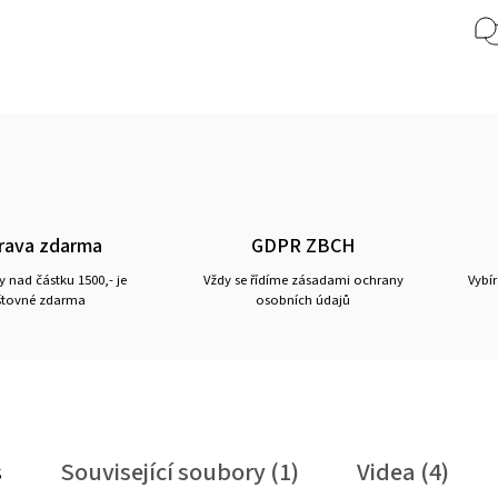
rava zdarma
GDPR ZBCH
 nad částku 1500,- je
Vždy se řídíme zásadami ochrany
Vybí
tovné zdarma
osobních údajů
s
Související soubory (1)
Videa (4)