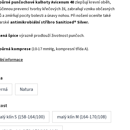
ůrné punčochové kalhoty Avicenum 40
zlepšují krevní oběh,
 účinnou prevencí tvorby křečových žil, zabraňují vzniku občasných
 a zmírňují pocity bolesti a únavy nohou. Při nošení oceníte také
arské
antimikrobiální stříbro Sanitized® Silver.
lená špice
výrazně prodlouží životnost punčoch.
půrná komprese
(10-17 mmHg, kompresní třída A).
ilní informace
va
erná
Natura
kost
lý klín S (158-164/100)
malý klín M (164-170/108)