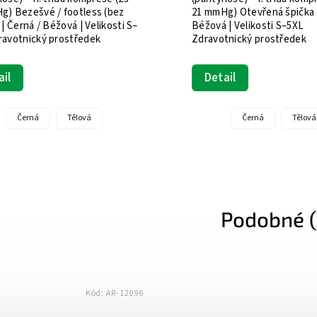
Avicenum 70 zlepšuj
ženy zajistí krásu a lehkost vašich
jsou účinnou preven
nohou i během tohoto krásného,
křečových žil, zabra
ovšem mnohdy náročného
občasných otoků a z
období.Skvěle...
bolesti a únavy...
Detail
Detail
Černá
Natura
Černá
Sahara
Podobné (
Kód:
AR-12799