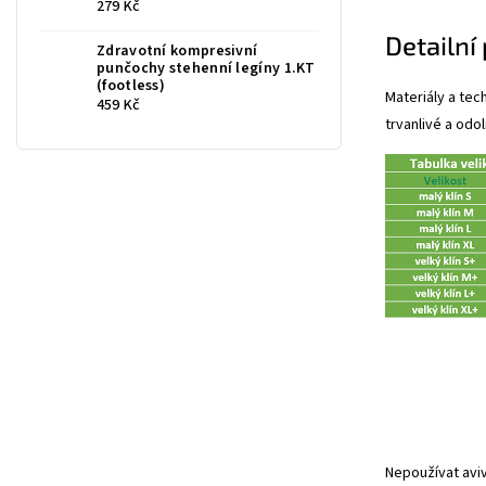
279 Kč
Detailní
Zdravotní kompresivní
punčochy stehenní legíny 1.KT
(footless)
Materiály a tec
459 Kč
trvanlivé a odo
Nepoužívat avi