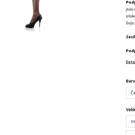
Podp
jsou
otoků
švýc
Zesí
Pod
Deta
Bar
Č
Veli
ma