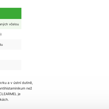
aných včelou
O)
du
rku a v ústní dutině,
 antihistaminikum než
e. CLEARMEL je
čkách.