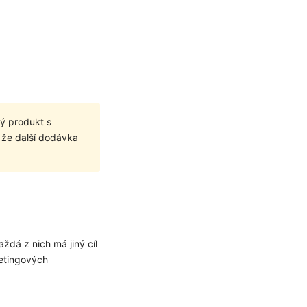
ý produkt s
 že další dodávka
00 Kč
ždá z nich má jiný cíl
 newsletteru a
ketingových
vní nákup
je
návky nad 599 Kč