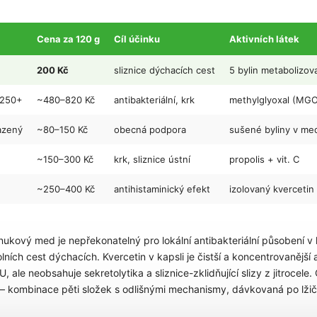
Cena za 120 g
Cíl účinku
Aktivních látek
200 Kč
sliznice dýchacích cest
5 bylin metabolizov
250+
~480–820 Kč
antibakteriální, krk
methylglyoxal (MG
azený
~80–150 Kč
obecná podpora
sušené byliny v me
~150–300 Kč
krk, sliznice ústní
propolis + vit. C
~250–400 Kč
antihistaminický efekt
izolovaný kvercetin
kový med je nepřekonatelný pro lokální antibakteriální působení v k
dolních cest dýchacích. Kvercetin v kapsli je čistší a koncentrovanější
 ale neobsahuje sekretolytika a sliznice-zklidňující slizy z jitrocel
 kombinace pěti složek s odlišnými mechanismy, dávkovaná po lži