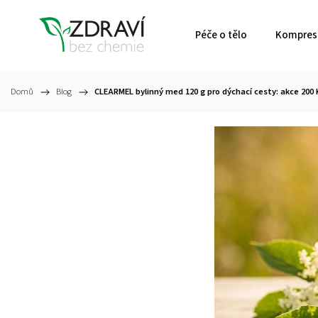
Péče o tělo
Kompresn
Domů
/
Blog
/
CLEARMEL bylinný med 120 g pro dýchací cesty: akce 200 