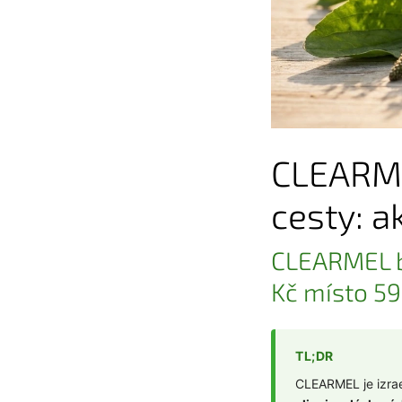
CLEARME
cesty: a
CLEARMEL by
Kč místo 59
TL;DR
CLEARMEL je izrae