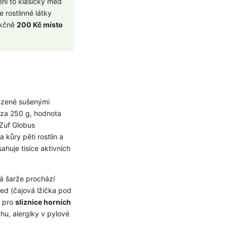
Není to klasický med
 rostlinné látky
Akčně
200 Kč místo
azené sušenými
 za 250 g, hodnota
 Zuf Globus
a kůry pěti rostlin a
ahuje tisíce aktivních
á šarže prochází
med (čajová lžička pod
a pro
sliznice horních
hu, alergiky v pylové