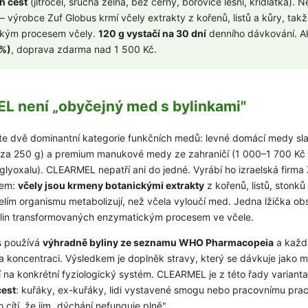
h cest
(jitrocel, šrucha zelná, bez černý, borovice lesní, křídlatka). 
 výrobce Zuf Globus krmí včely extrakty z kořenů, listů a kůry, takže
ckým procesem včely.
120 g vystačí na 30 dní
denního dávkování. 
 %)
, doprava zdarma nad 1 500 Kč.
 není „obyčejný med s bylinkami"
te dvě dominantní kategorie funkčních medů: levné domácí medy sl
 za 250 g) a premium manukové medy ze zahraničí (1 000–1 700 Kč
yoxalu). CLEARMEL nepatří ani do jedné. Vyrábí ho izraelská firma
sem:
včely jsou krmeny botanickými extrakty
z kořenů, listů, stonků 
elím organismu metabolizují, než včela vyloučí med. Jedna lžička obs
stlin transformovaných enzymatickým procesem ve včele.
s používá
výhradně byliny ze seznamu WHO Pharmacopeia
a každ
 a koncentraci. Výsledkem je doplněk stravy, který se dávkuje jako 
lí na konkrétní fyziologický systém. CLEARMEL je z této řady variant
cest
: kuřáky, ex-kuřáky, lidi vystavené smogu nebo pracovnímu prac
cítí, že jim „dýchání nefunguje plně".