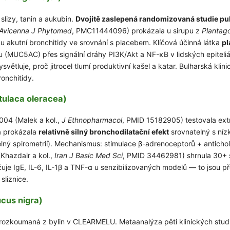
í slizy, tanin a aukubin.
Dvojitě zaslepená randomizovaná studie pu
Avicenna J Phytomed
, PMC11444096) prokázala u sirupu z
Plantag
Přihlásit se a zís
e u akutní bronchitidy ve srovnání s placebem. Klíčová účinná látka
pl
nu (MUC5AC) přes signální dráhy PI3K/Akt a NF-κB v lidských epiteli
Vaše e-mailová adresa je 
větluje, proč jitrocel tlumí produktivní kašel a katar. Bulharská klini
Podmínky ochrany oso
ronchitidy.
tulaca oleracea)
2004 (Malek a kol.,
J Ethnopharmacol
, PMID 15182905) testovala ext
a prokázala
relativně silný bronchodilatační efekt
srovnatelný s níz
elný spirometrií). Mechanismus: stimulace β-adrenoceptorů + antichol
Khazdair a kol.,
Iran J Basic Med Sci
, PMID 34462981) shrnula 30+ s
uje IgE, IL-6, IL-1β a TNF-α u senzibilizovaných modelů — to jsou př
sliznice.
cus nigra)
prozkoumaná z bylin v CLEARMELU. Metaanalýza pěti klinických studi