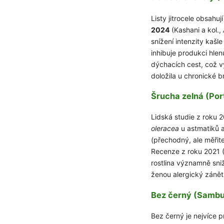
Listy jitrocele obsahuj
2024
(Kashani a kol.,
snížení intenzity kašl
inhibuje produkci hle
dýchacích cest, což vys
doložila u chronické b
Šrucha zelná (Por
Lidská studie z roku 
oleracea
u astmatiků 
(přechodný, ale měřit
Recenze z roku 2021 (
rostlina významně sniž
ženou alergický zánět 
Bez černý (Sambu
Bez černý je nejvíce 