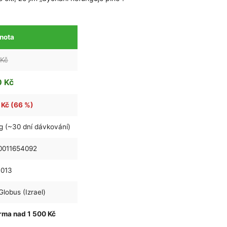
nota
 Kč
 Kč
 Kč (66 %)
g (~30 dní dávkování)
0011654092
1013
Globus (Izrael)
rma nad 1 500 Kč