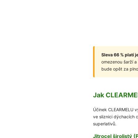
Sleva 66 % platí 
omezenou šarží a 
bude opět za pln
Jak CLEARMEL
Účinek CLEARMELU vychá
ve sliznici dýchacích 
superlativů.
Jitrocel širolistý 