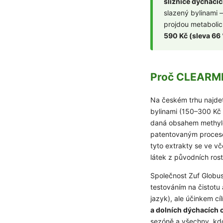
sliznice dýchacíc
slazený bylinami —
projdou metaboli
590 Kč (sleva 66
Proč CLEARMEL
Na českém trhu najde
bylinami (150–300 Kč
daná obsahem methylgl
patentovaným proce
tyto extrakty se ve vč
látek z původních ro
Společnost Zuf Globu
testováním na čistotu
jazyk), ale účinkem cí
a dolních dýchacích 
sezóně a všechny, kdo 