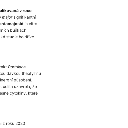
blikovaná v roce
o major
signifikantní
kat slevu
antamajosid
in vitro
álních buňkách
u nás v bezpečí.
cká studie ho dříve
bních údajů
rakt
Portulaca
kou dávkou theofyllinu
inergní působení.
tudií a uzavřela, že
esně cytokiny, které
í z roku 2020