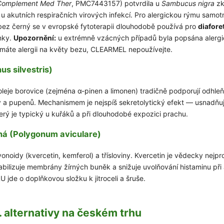
omplement Med Ther
, PMC7443157) potvrdila u
Sambucus nigra
zk
 akutních respiračních virových infekcí. Pro alergickou rýmu samotn
bez černý se v evropské fytoterapii dlouhodobě používá pro
diafore
inky.
Upozornění:
u extrémně vzácných případů byla popsána alergi
máte alergii na květy bezu, CLEARMEL nepoužívejte.
us silvestris)
 oleje borovice (zejména α-pinen a limonen) tradičně podporují odh
y a pupenů. Mechanismem je nejspíš sekretolytický efekt — usnadňu
erý je typický u kuřáků a při dlouhodobé expozici prachu.
ná (Polygonum aviculare)
vonoidy (kvercetin, kemferol) a třísloviny. Kvercetin je vědecky nejp
abilizuje membrány žírných buněk a snižuje uvolňování histaminu při
jde o doplňkovou složku k jitroceli a šruše.
alternativy na českém trhu