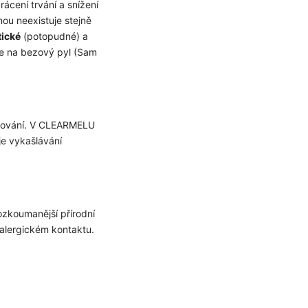
rácení trvání a snížení
ou neexistuje stejně
tické
(potopudné) a
e na bezový pyl (Sam
leňování. V CLEARMELU
je vykašlávání
rozkoumanější přírodní
 alergickém kontaktu.