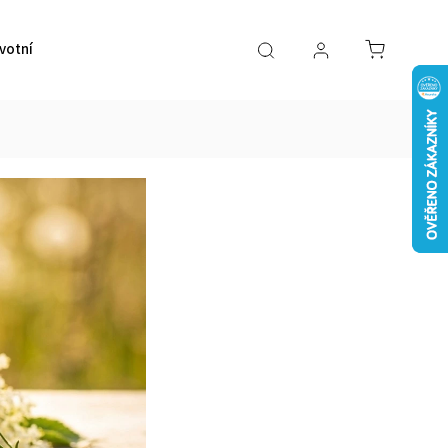
votní pomůcky
VÝPRODEJ
Značky