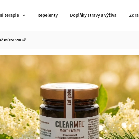
í terapie
Repelenty
Doplňky stravy a výživa
Zdra
Kč místo 590 Kč