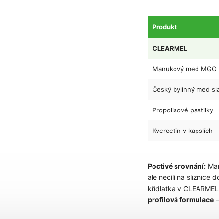
Produkt
CLEARMEL
Manukový med MGO 
Český bylinný med sl
Propolisové pastilky
Kvercetin v kapslích
Poctivé srovnání:
Manu
ale necílí na sliznice 
křídlatka v CLEARMELU,
profilová formulace
—