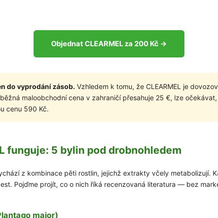
Objednat CLEARMEL za 200 Kč →
jen do vyprodání zásob.
Vzhledem k tomu, že CLEARMEL je dovozov
běžná maloobchodní cena v zahraničí přesahuje 25 €, lze očekávat,
ou cenu 590 Kč.
 funguje: 5 bylin pod drobnohledem
SLEVA 1
zí z kombinace pěti rostlin, jejichž extrakty včely metabolizují. Ka
Přihlaste se k našemu
cest. Pojďme projít, co o nich říká recenzovaná literatura — bez mar
sleva 100 Kč na pr
Vaše.
*Platí pro všechny objed
(Plantago major)