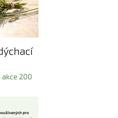
dýchací
: akce 200
 používaných pro