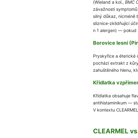
(Wieland a kol.,
BMC C
závažnosti symptomů u
silný důkaz, nicméně 
sliznice-zklidňující úč
n 1 alergen) — pokud 
Borovice lesní (Pin
Pryskyřice a éterické
pochází extrakt z kůr
zahuštěného hlenu, kt
Křídlatka vzpříme
Křídlatka obsahuje fla
antihistaminikum — st
V kontextu CLEARMELU 
CLEARMEL vs. 