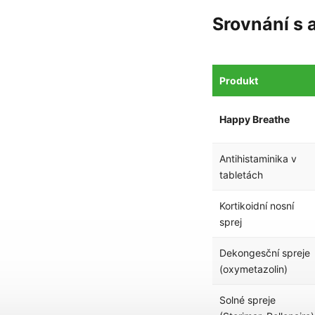
Srovnání s 
Produkt
Happy Breathe
Antihistaminika v
tabletách
Kortikoidní nosní
sprej
Dekongesční spreje
(oxymetazolin)
Solné spreje