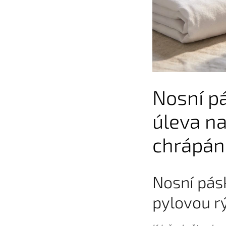
Nosní p
úleva na
chrápání
Nosní pás
pylovou r