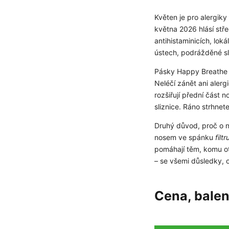
Květen je pro alergiky
května 2026 hlásí stře
antihistaminicích, lok
ústech, podrážděné sl
Pásky Happy Breathe 
Neléčí zánět ani alerg
rozšiřují přední část 
sliznice. Ráno strhnet
Druhý důvod, proč o ni
nosem ve spánku
filt
pomáhají těm, komu ot
– se všemi důsledky, o
Cena, balen