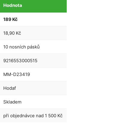
Hodnota
189 Kč
18,90 Kč
10 nosních pásků
9216553000515
MM-D23419
Hodaf
SLEVA 1
Skladem
Přihlaste se k našemu
sleva 100 Kč na pr
při objednávce nad 1 500 Kč
Vaše.
*Platí pro všechny objed