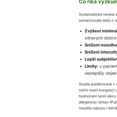
Co říká výzku
Systematická review 
sumarizovala data z ra
Zvýšení minimá
zdravých dobro
Snížení nosníh
Snížení intenzit
Lepší subjektivn
Limity:
u pacien
nezlepšily
objekt
Studie publikovaná v
noční nosní kongescí 
hodnocení ranní úlevy
alergickou rýmou (P
nosního odporu i mírn