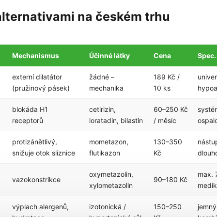
alternativami na českém trhu
Mechanismus
Účinné látky
Cena
Spec.
externí dilatátor
žádné –
189 Kč /
univer
(pružinový pásek)
mechanika
10 ks
hypoal
blokáda H1
cetirizin,
60–250 Kč
systé
receptorů
loratadin, bilastin
/ měsíc
ospalo
protizánětlivý,
mometazon,
130–350
nástu
snižuje otok sliznice
flutikazon
Kč
dlouh
oxymetazolin,
max. 7
vazokonstrikce
90–180 Kč
xylometazolin
medik
výplach alergenů,
izotonická /
150–250
jemný