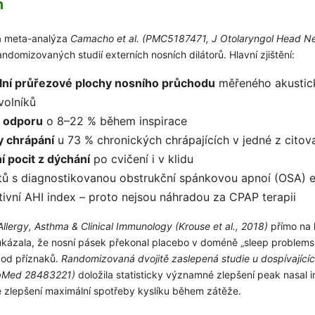
m
a meta-analýza
Camacho et al. (PMC5187471, J Otolaryngol Head N
ndomizovaných studií externích nosních dilátorů. Hlavní zjištění:
lní průřezové plochy nosního průchodu
měřeného akustick
volníků
o odporu
o 8–22 % během inspirace
y chrápání
u 73 % chronických chrápajících v jedné z citov
í pocit z dýchání
po cvičení i v klidu
tů s diagnostikovanou obstrukční spánkovou apnoí (OSA) e
ivní AHI index – proto nejsou náhradou za CPAP terapii
Allergy, Asthma & Clinical Immunology (Krouse et al., 2018)
přímo na 
ukázala, že nosní pásek překonal placebo v doméně „sleep problems
 od příznaků.
Randomizovaná dvojitě zaslepená studie u dospívající
ubMed 28483221)
doložila statisticky významné zlepšení peak nasal in
é zlepšení maximální spotřeby kyslíku během zátěže.