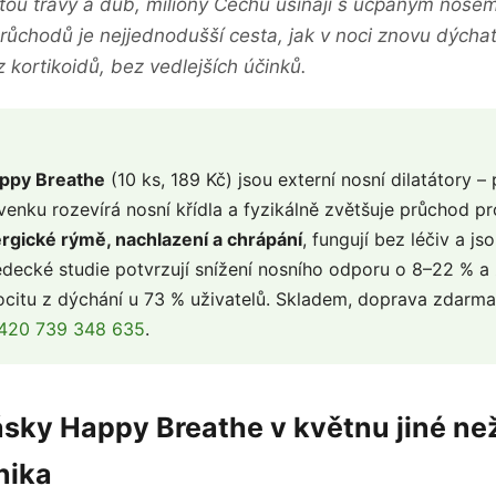
tou trávy a dub, miliony Čechů usínají s ucpaným nose
průchodů je nejjednodušší cesta, jak v noci znovu dýcha
z kortikoidů, bez vedlejších účinků.
ppy Breathe
(10 ks, 189 Kč) jsou externí nosní dilatátory –
venku rozevírá nosní křídla a fyzikálně zvětšuje průchod p
ergické rýmě, nachlazení a chrápání
, fungují bez léčiv a j
ědecké studie potvrzují snížení nosního odporu o 8–22 % a 
ocitu z dýchání u 73 % uživatelů. Skladem, doprava zdarma
420 739 348 635
.
ásky Happy Breathe v květnu jiné ne
nika