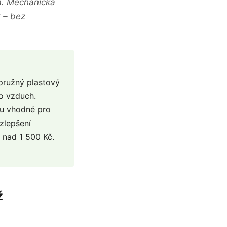
m. Mechanická
t – bez
 pružný plastový
ro vzduch.
sou vhodné pro
zlepšení
 nad 1 500 Kč.
ž