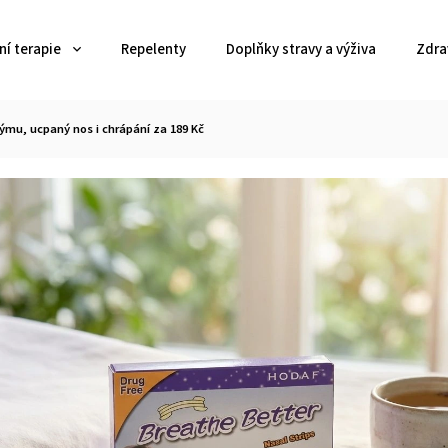
í terapie
Repelenty
Doplňky stravy a výživa
Zdra
ýmu, ucpaný nos i chrápání za 189 Kč