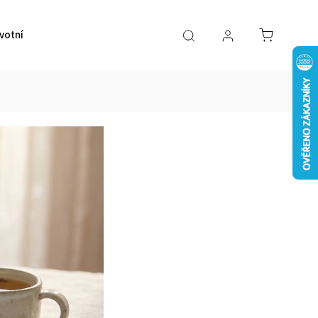
votní pomůcky
VÝPRODEJ
Značky