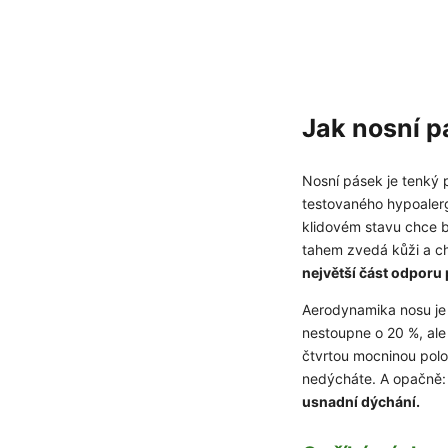
Jak nosní p
Nosní pásek je tenký 
testovaného hypoalerge
klidovém stavu chce bý
tahem zvedá kůži a ch
největší část odporu
Aerodynamika nosu je 
nestoupne o 20 %, ale 
čtvrtou mocninou polo
nedýcháte. A opačně: 
usnadní dýchání.