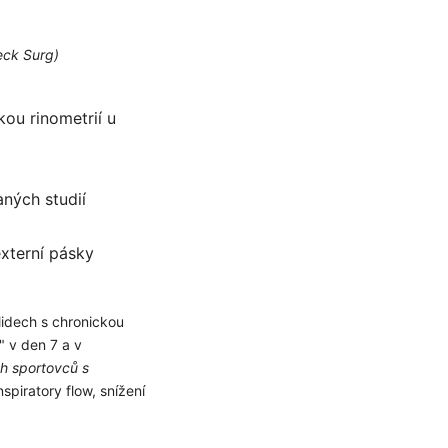
eck Surg)
ou rinometrií u
aných studií
xterní pásky
lidech s chronickou
" v den 7 a v
ch sportovců s
spiratory flow, snížení