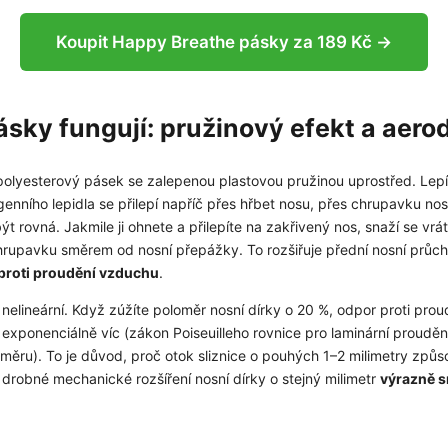
Koupit Happy Breathe pásky za 189 Kč →
Přihlásit se a zís
ásky fungují: pružinový efekt a aer
Vaše e-mailová adresa je 
Podmínky ochrany oso
polyesterový pásek se zalepenou plastovou pružinou uprostřed. Lepíc
nního lepidla se přilepí napříč přes hřbet nosu, přes chrupavku nosn
t rovná. Jakmile ji ohnete a přilepíte na zakřivený nos, snaží se vrá
rupavku směrem od nosní přepážky. To rozšiřuje přední nosní průch
 proti proudění vzduchu
.
nelineární. Když zúžíte poloměr nosní dírky o 20 %, odpor proti pro
exponenciálně víc (zákon Poiseuilleho rovnice pro laminární prouděn
měru). To je důvod, proč otok sliznice o pouhých 1–2 milimetry způso
drobné mechanické rozšíření nosní dírky o stejný milimetr
výrazně s