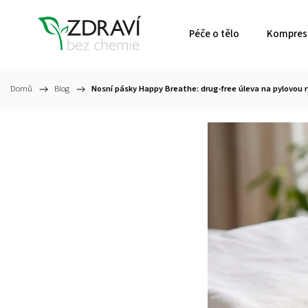
Péče o tělo
Kompresn
Domů
/
Blog
/
Nosní pásky Happy Breathe: drug-free úleva na pylovou r