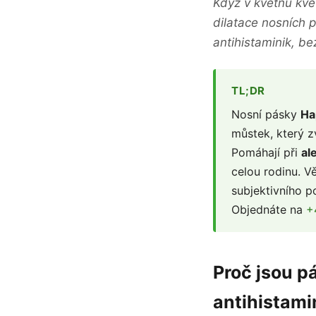
Když v květnu kve
dilatace nosních 
antihistaminik, be
TL;DR
Nosní pásky
Ha
můstek, který z
Pomáhají při
al
celou rodinu. V
subjektivního p
Objednáte na
+
Proč jsou p
antihistami