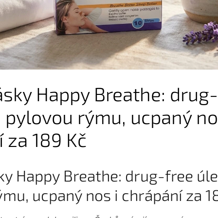
ásky Happy Breathe: drug-
 pylovou rýmu, ucpaný no
 za 189 Kč
ky Happy Breathe: drug-free úl
ýmu, ucpaný nos i chrápání za 1