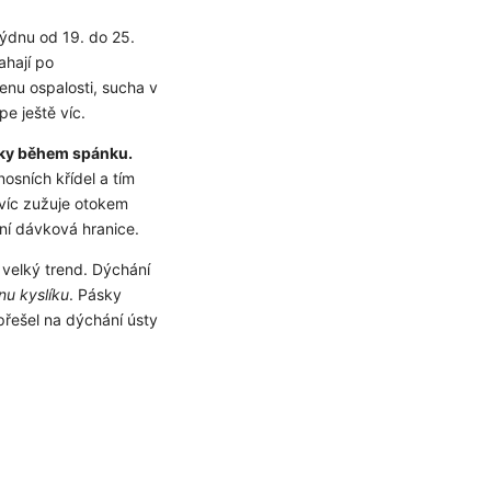
ýdnu od 19. do 25.
ahají po
cenu ospalosti, sucha v
e ještě víc.
ky během spánku.
nosních křídel a tím
ejvíc zužuje otokem
rní dávková hranice.
 velký trend. Dýchání
nu kyslíku
. Pásky
přešel na dýchání ústy