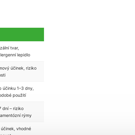
zální tvar,
ergenní lepidlo
mový účinek, riziko
sti
p účinku 1–3 dny,
odobé použití
 dní – riziko
amentózní rýmy
 účinek, vhodné