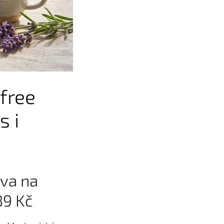
free
s i
eva na
89 Kč