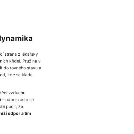
kat slevu
odynamika
u nás v bezpečí.
bních údajů
í strana z lékařsky
ích křídel. Pružina v
tit do rovného stavu a
od, kde se klade
udění vzduchu
í – odpor roste se
bí pocit, že
níží odpor a tím