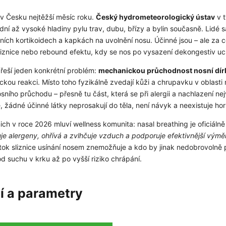
 v Česku nejtěžší měsíc roku.
Český hydrometeorologický ústav
v t
dní až vysoké hladiny pylu trav, dubu, břízy a bylin současně. Lidé s
álních kortikoidech a kapkách na uvolnění nosu. Účinné jsou – ale za 
iznice nebo rebound efektu, kdy se nos po vysazení dekongestiv ucp
řeší jeden konkrétní problém:
mechanickou průchodnost nosní dír
ickou reakci. Místo toho fyzikálně zvedají kůži a chrupavku v oblasti 
nosního průchodu – přesně tu část, která se při alergii a nachlazení n
e, žádné účinné látky neprosakují do těla, není návyk a neexistuje ho
ch v roce 2026 mluví wellness komunita: nasal breathing je oficiálně
ruje alergeny, ohřívá a zvlhčuje vzduch a podporuje efektivnější výmě
ok sliznice usínání nosem znemožňuje a kdo by jinak nedobrovolně 
d suchu v krku až po vyšší riziko chrápání.
í a parametry