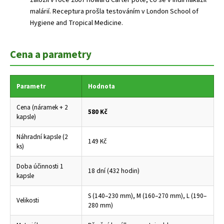
založil v roce 2007 Howard Carter poté, co se v Indii nakazil
malárií. Receptura prošla testováním v London School of
Hygiene and Tropical Medicine.
Cena a parametry
Parametr
Hodnota
Cena (náramek + 2
580 Kč
kapsle)
Náhradní kapsle (2
149 Kč
ks)
Doba účinnosti 1
18 dní (432 hodin)
kapsle
S (140–230 mm), M (160–270 mm), L (190–
Velikosti
280 mm)