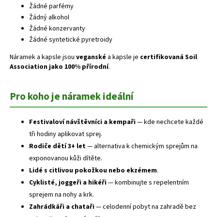
Žádné parfémy
Žádný alkohol
Žádné konzervanty
Žádné syntetické pyretroidy
Náramek a kapsle jsou
veganské
a kapsle je
certifikovaná Soil
Association jako 100% přírodní
.
Pro koho je náramek ideální
Festivaloví návštěvníci a kempaři
— kde nechcete každé
tři hodiny aplikovat sprej.
Rodiče dětí 3+ let
— alternativa k chemickým sprejům na
exponovanou kůži dítěte.
Lidé s citlivou pokožkou nebo ekzémem
.
Cyklisté, joggeři a hikéři
— kombinujte s repelentním
sprejem na nohy a krk.
Zahrádkáři a chataři
— celodenní pobyt na zahradě bez