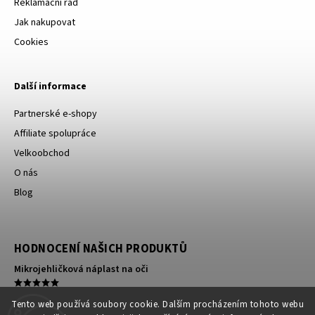
Reklamační řád
Jak nakupovat
Cookies
Další informace
Partnerské e-shopy
Affiliate spolupráce
Velkoobchod
O nás
Blog
HODNOCENÍ NAŠICH PRODUKTŮ
Mikrojehličková náplast na oči
Kompresní ortéza na koleno
Tento web používá soubory cookie. Dalším procházením tohoto webu