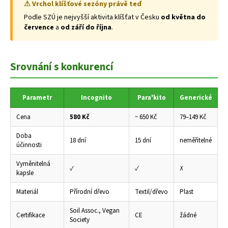
⚠ Vrchol klíšťové sezóny právě teď
Podle SZÚ je nejvyšší aktivita klíšťat v Česku
od května do
července
a
od září do října
.
Srovnání s konkurencí
Parametr
Incognito
Para'kito
Generické
Cena
580 Kč
~ 650 Kč
79–149 Kč
Doba
18 dní
15 dní
neměřitelné
účinnosti
Vyměnitelná
✓
✓
✗
kapsle
Materiál
Přírodní dřevo
Textil/dřevo
Plast
Soil Assoc., Vegan
Certifikace
CE
žádné
Society