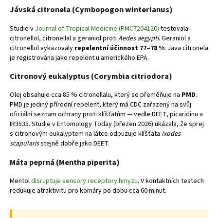
Jávská citronela (Cymbopogon winterianus)
Studie v
Journal of Tropical Medicine (PMC7204120)
testovala
citronellol, citronellal a geraniol proti
Aedes aegypti
. Geraniol a
citronellol vykazovaly
repelentní účinnost 77–78 %
. Java citronela
je registrována jako repelent u amerického EPA.
Citronový eukalyptus (Corymbia citriodora)
Olej obsahuje cca 85 % citronellalu, který se přeměňuje na
PMD
.
PMD je jediný přírodní repelent, který má CDC zařazený na svůj
oficiální seznam ochrany proti klíšťatům — vedle DEET, picaridinu a
IR3535. Studie v Entomology Today (březen 2026) ukázala, že sprej
s citronovým eukalyptem na látce odpuzuje klíšťata
Ixodes
scapularis
stejně dobře jako DEET.
Máta peprná (Mentha piperita)
Mentol
disruptuje sensory receptory hmyzu
. V kontaktních testech
redukuje atraktivitu pro komáry po dobu cca 60 minut.