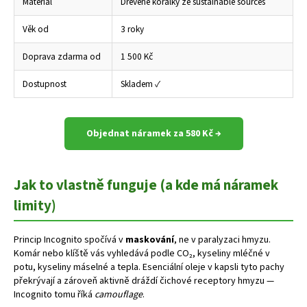
Materiál
Dřevěné korálky ze sustainable sources
Věk od
3 roky
Doprava zdarma od
1 500 Kč
Dostupnost
Skladem ✓
Objednat náramek za 580 Kč →
Jak to vlastně funguje (a kde má náramek
limity)
Princip Incognito spočívá v
maskování
, ne v paralyzaci hmyzu.
Komár nebo klíště vás vyhledává podle CO₂, kyseliny mléčné v
potu, kyseliny máselné a tepla. Esenciální oleje v kapsli tyto pachy
překrývají a zároveň aktivně dráždí čichové receptory hmyzu —
Incognito tomu říká
camouflage
.