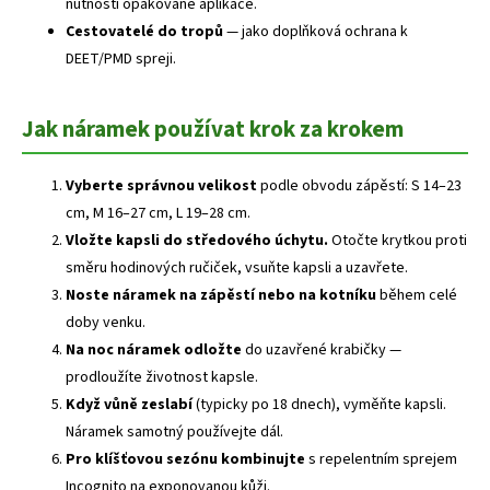
nutnosti opakované aplikace.
Cestovatelé do tropů
— jako doplňková ochrana k
DEET/PMD spreji.
Jak náramek používat krok za krokem
Vyberte správnou velikost
podle obvodu zápěstí: S 14–23
cm, M 16–27 cm, L 19–28 cm.
Vložte kapsli do středového úchytu.
Otočte krytkou proti
směru hodinových ručiček, vsuňte kapsli a uzavřete.
Noste náramek na zápěstí nebo na kotníku
během celé
doby venku.
Na noc náramek odložte
do uzavřené krabičky —
prodloužíte životnost kapsle.
Když vůně zeslabí
(typicky po 18 dnech), vyměňte kapsli.
Náramek samotný používejte dál.
Pro klíšťovou sezónu kombinujte
s repelentním sprejem
Incognito na exponovanou kůži.