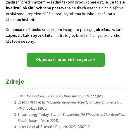
zachrání před hmyzem — žádný takový produkt neexistuje. Je to ale
kvalitní lokální ochrana
postavená na třech esenciálních olejích s
prokázanou repelentní účinností, vyrobená britskou značkou s
klinickou historií.
Kombinace náramku se sprejem Incognito pokryje
jak zónu ruka–
zápěstí, tak zbytek těla
— strategie, která má smysl pro vrchol
klíšťové sezóny.
Objednat náramek Incognito →
Zdroje
CDC.
Mosquitoes, Ticks, and Other Arthropods
.
cdc.gov
Specos MMR et al.
Mosquito Repellent Activity of Java Citronella Oil
.
PMC7204120 (2020).
Entomology Today.
Lemon Eucalyptus Oil Effective as Tick-Repellent
Fabric Spray
(březen 2026).
Luker HA et al. Scientific Reports 2023, 28820-9.