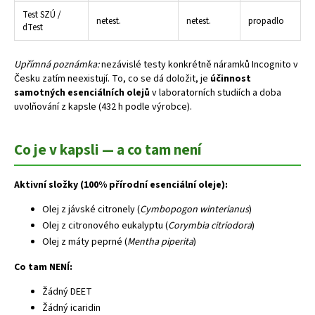
Test SZÚ /
netest.
netest.
propadlo
dTest
Upřímná poznámka:
nezávislé testy konkrétně náramků Incognito v
Česku zatím neexistují. To, co se dá doložit, je
účinnost
samotných esenciálních olejů
v laboratorních studiích a doba
uvolňování z kapsle (432 h podle výrobce).
Co je v kapsli — a co tam není
Aktivní složky (100% přírodní esenciální oleje):
Olej z jávské citronely (
Cymbopogon winterianus
)
Olej z citronového eukalyptu (
Corymbia citriodora
)
Olej z máty peprné (
Mentha piperita
)
Co tam NENÍ:
Žádný DEET
Žádný icaridin