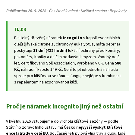
Publikováno 26. 5. 2026 · Čas čtení 9 minut · Klíšťová sezóna · Repelenty
TL;DR
Plnitelný dřevěný náramek
Incognito
s kapslí esenciálních
olejů (jávská citronela, citronový eukalyptus, máta peprná)
poskytuje
18 dní (432 hodin)
lokální ochrany před komáry,
pakomáry, koníky a dalším bodavým hmyzem. Vhodný od 3
let, certifikováno Soil Association, vyrobeno v UK. Cena
580
Kč
, náhradní kapsle 149 Kč. Není to plnohodnotná náhrada
spreje pro klíšťovou sezónu — funguje nejlépe v kombinaci
s repelentem na exponovanou kůži.
Proč je náramek Incognito jiný než ostatní
V květnu 2026 vstupujeme do vrcholu klíšťové sezóny — podle
Státního zdravotního ústavu má Česko
nejvyšší výskyt klíšťové
encefalitidy v celé EU
. Současně letí pylová vlna trav a dubu. Lidé