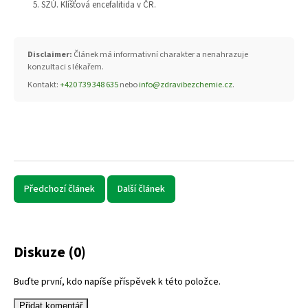
SZÚ. Klíšťová encefalitida v ČR.
Disclaimer:
Článek má informativní charakter a nenahrazuje
konzultaci s lékařem.
Kontakt:
+420 739 348 635
nebo
info@zdravibezchemie.cz
.
Předchozí článek
Další článek
Diskuze (0)
Buďte první, kdo napíše příspěvek k této položce.
Přidat komentář