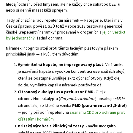
hledají ochranu před hmyzem, ale ne každý chce sahat po DEETu
nebo si denně mazat kůži sprejem.
Tady přichází na řadu repelentní náramek — kategorie, která má v
Česku špatnou pověst. SZÚ totiž v roce 2018 testovala generické
čínské „repelentní náramky" prodávané v drogeriích a
jejich verdikt
byl jednoznačný
: žádná ochrana.
Náramek Incognito stojí proti těmto laciným plastovým páskám
principiálně jinak — a kvůli třem důvodům:
Vyměnitelná kapsle, ne impregnovaný plast.
V náramku
je uzavřená kapsle s vysokou koncentrací esenciálních olejů,
která se postupně uvolňuje skrz dýchací otvory. Když olej
dojde, vyměníte kapsli a náramek používáte dál.
Citronový eukalyptus = prekurzor PMD.
Olej z
citronového eukalyptu (
Corymbia citriodora
) obsahuje ~85 %
citronellalu, ze kterého vzniká
PMD (para-mentan-3,8-diol)
— jediný přírodní repelent na
seznamu CDC pro ochranu proti
klíšťatům i komárům
.
Britský výrobce s klinickými testy.
Značku Incognito