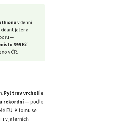
athionu
v denní
oxidant jater a
dporu —
 místo 399 Kč
eno v ČR.
m.
Pyl trav vrcholí
a
ku rekordní
— podle
elé EU. K tomu se
 i v jaterních