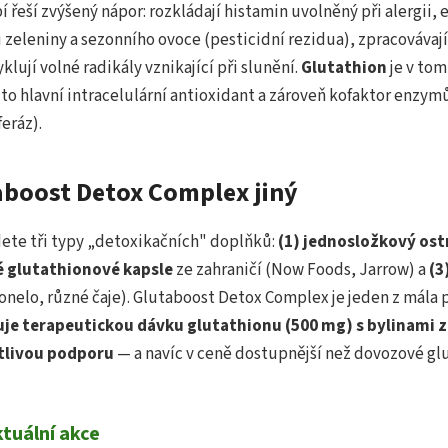
 řeší zvýšený nápor: rozkládají histamin uvolněný při alergii, 
zeleniny a sezonního ovoce (pesticidní rezidua), zpracovávají
klují volné radikály vznikající při slunění.
Glutathion
je v tom
to hlavní intracelulární antioxidant a zároveň kofaktor enzymů 
eráz).
aboost Detox Complex jiný
ete tři typy „detoxikačních" doplňků:
(1) jednosložkový os
té glutathionové kapsle
ze zahraničí (Now Foods, Jarrow) a
(3
nelo, různé čaje). Glutaboost Detox Complex je jeden z mála
je terapeutickou dávku glutathionu (500 mg) s bylinami z
ětlivou podporu
— a navíc v ceně dostupnější než dovozové gl
ktuální akce