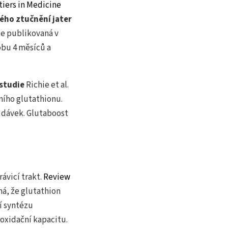
tiers in Medicine
ého ztučnění jater
die publikovaná v
obu 4 měsíců a
studie
Richie et al.
ního glutathionu.
 dávek. Glutaboost
ávicí trakt.
Review
ná, že glutathion
ní syntézu
ioxidační kapacitu.