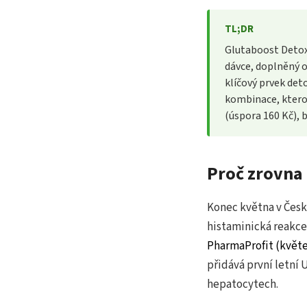
TL;DR
Glutaboost Detox
dávce, doplněný o 
klíčový prvek deto
kombinace, ktero
(úspora 160 Kč), 
Proč zrovna 
Konec května v Česk
histaminická reakc
PharmaProfit (květe
přidává první letní U
hepatocytech.