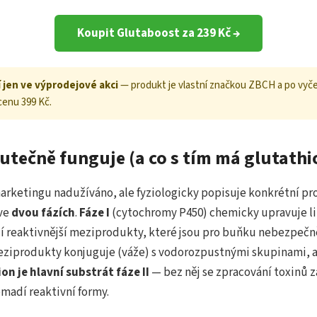
Koupit Glutaboost za 239 Kč →
í jen ve výprodejové akci
— produkt je vlastní značkou ZBCH a po vyče
cenu 399 Kč.
utečně funguje (a co s tím má glutathi
marketingu nadužíváno, ale fyziologicky popisuje konkrétní pro
 ve
dvou fázích
.
Fáze I
(cytochromy P450) chemicky upravuje li
ají reaktivnější meziprodukty, které jsou pro buňku nebezpečn
ziprodukty konjuguje (váže) s vodorozpustnými skupinami, ab
on je hlavní substrát fáze II
— bez něj se zpracování toxinů za
madí reaktivní formy.