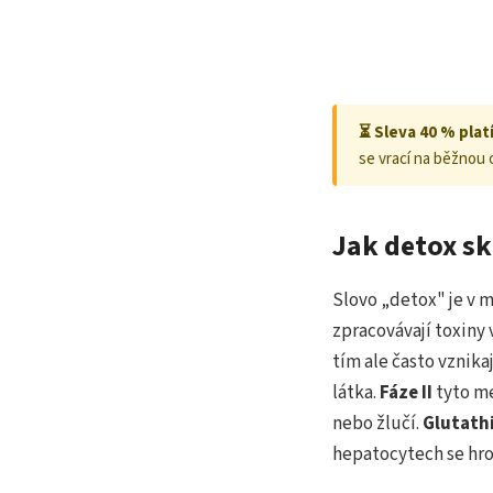
⏳ Sleva 40 % plat
se vrací na běžnou 
Jak detox sk
Slovo „detox" je v 
zpracovávají toxiny
tím ale často vznik
látka.
Fáze II
tyto me
nebo žlučí.
Glutathi
hepatocytech se hro