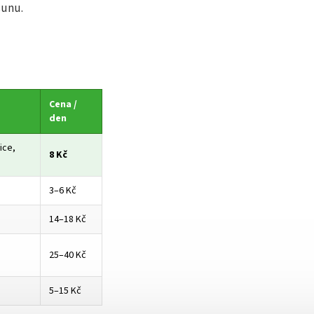
sunu.
Cena /
den
ice,
8 Kč
3–6 Kč
14–18 Kč
25–40 Kč
5–15 Kč