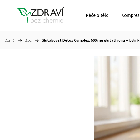
Péče o tělo
Kompresn
Domů
/
Blog
/
Glutaboost Detox Complex: 500 mg glutathionu + bylinky 