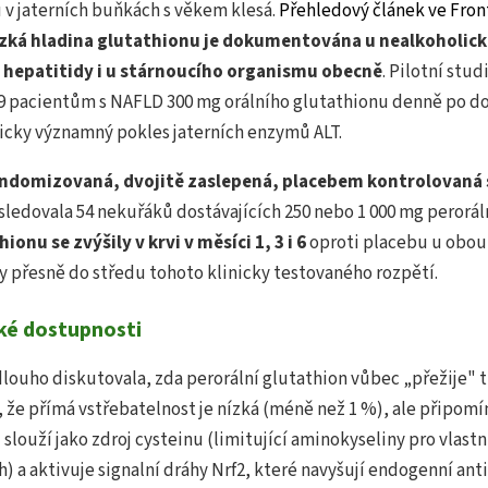
 v jaterních buňkách s věkem klesá.
Přehledový článek ve Fron
zká hladina glutathionu je dokumentována u nealkoholick
 hepatitidy i u stárnoucího organismu obecně
. Pilotní stu
9 pacientům s NAFLD 300 mg orálního glutathionu denně po d
icky významný pokles jaterních enzymů ALT.
andomizovaná, dvojitě zaslepená, placebem kontrolovaná 
 sledovala 54 nekuřáků dostávajících 250 nebo 1 000 mg perorál
onu se zvýšily v krvi v měsíci 1, 3 i 6
oproti placebu u obou
y přesně do středu tohoto klinicky testovaného rozpětí.
ké dostupnosti
ouho diskutovala, zda perorální glutathion vůbec „přežije" tr
 že přímá vstřebatelnost je nízká (méně než 1 %), ale připomí
slouží jako zdroj cysteinu (limitující aminokyseliny pro vlast
h) a aktivuje signalní dráhy Nrf2, které navyšují endogenní ant