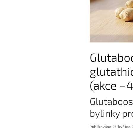
Glutabo
glutathi
(akce −4
Glutaboos
bylinky pr
Publikováno 25. května 2