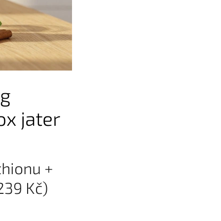
mg
ox jater
thionu +
 239 Kč)