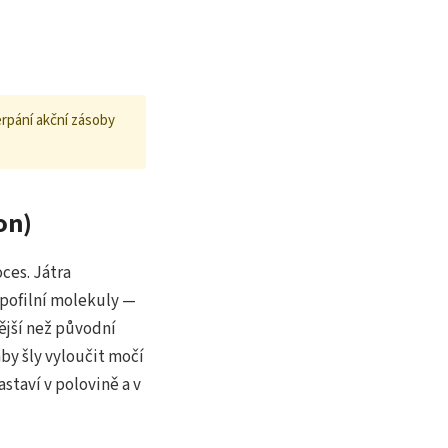
rpání akční zásoby
on)
ces. Játra
pofilní molekuly —
ější než původní
y šly vyloučit močí
staví v polovině a v