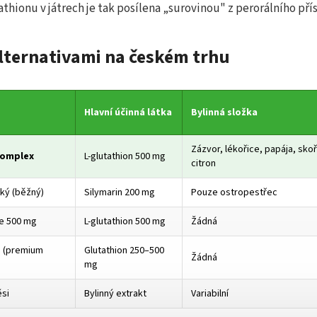
athionu v játrech je tak posílena „surovinou" z perorálního pří
lternativami na českém trhu
Hlavní účinná látka
Bylinná složka
Zázvor, lékořice, papája, skoř
Complex
L-glutathion 500 mg
citron
ký (běžný)
Silymarin 200 mg
Pouze ostropestřec
e 500 mg
L-glutathion 500 mg
Žádná
n (premium
Glutathion 250–500
Žádná
mg
ěsi
Bylinný extrakt
Variabilní