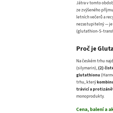
Játra v tomto období
ze zvýšeného příjmu 
letních večerů a recy
nezastupitelný — je 
(glutathion-S-transf
Proč je Glut
Na českém trhu najd
(silymarin),
(2) čis
glutathionu
(Harmo
trhu, který
kombinu
trávicí a protizán
monoprodukty.
Cena, balení a a