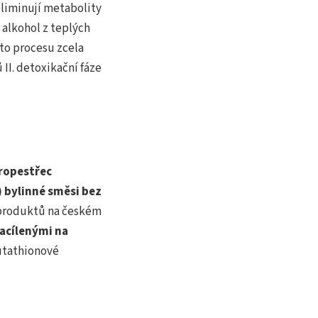
eliminují metabolity
 alkohol z teplých
to procesu zcela
II. detoxikační fáze
tropestřec
) bylinné směsi bez
 produktů na českém
acílenými na
utathionové