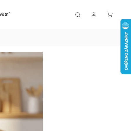
votní pomůcky
VÝPRODEJ
Značky