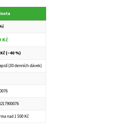
dnota
 Kč
9 Kč
 Kč (−40 %)
apslí (30 denních dávek)
0076
4217900076
rma nad 1 500 Kč