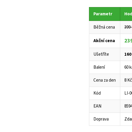
Parametr
Ho
Běžná cena
399
23
Akční cena
Ušetříte
160
Balení
60 k
Cena za den
8 Kč
Kód
LI-0
EAN
859
Doprava
Zda