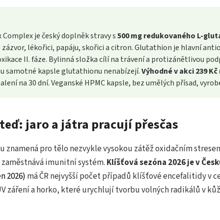
 Complex je český doplněk stravy s
500 mg redukovaného L-glut
zázvor, lékořici, papáju, skořici a citron. Glutathion je hlavní anti
xikace II. fáze. Bylinná složka cílí na trávení a protizánětlivou po
u samotné kapsle glutathionu nenabízejí.
Výhodné v akci 239 Kč
balení na 30 dní. Veganské HPMC kapsle, bez umělých přísad, vyrob
teď: jaro a játra pracují přesčas
u znamená pro tělo nezvykle vysokou zátěž oxidačním strese
e zaměstnává imunitní systém.
Klíšťová sezóna 2026 je v Čes
n 2026)
má ČR nejvyšší počet případů klíšťové encefalitidy v c
V záření a horko, které urychlují tvorbu volných radikálů v kůži