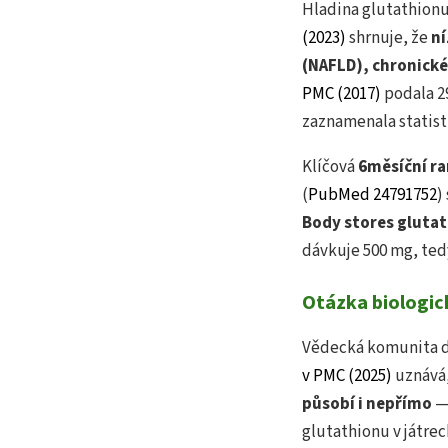
Hladina glutathionu
(2023)
shrnuje, že
ní
(NAFLD), chronické
PMC (2017)
podala 2
zaznamenala statist
Klíčová
6měsíční r
(
PubMed 24791752
)
Body stores glutathi
dávkuje 500 mg, ted
Otázka biologic
Vědecká komunita dl
v PMC (2025)
uznává,
působí i nepřímo
— 
glutathionu v játrec