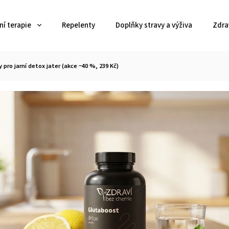
í terapie
Repelenty
Doplňky stravy a výživa
Zdra
pro jarní detox jater (akce −40 %, 239 Kč)