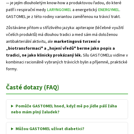
— je jejím dlouholetým know-how a produktovou řadou, do které
patří i respirační medy
LARYNGOMEL
a energetický
ENERGYMEL
.
GASTOMEL je z této rodiny variantou zaměřenou na trávicí trakt.
Zůstáváme přitom u střízlivého jazyka: apiterapie (léčebné využití
včelích produktů) má dlouhou tradici a med sám má doloženou
antibakteriální aktivitu, ale
marketingová tvrzení o
„biotransformaci" a „hojení vředů" berme jako popis a
tradici, ne jako klinicky prokázaný lék.
Sílu GASTOMELu vidíme v
kombinaci racionálně vybraných trávicích bylin a příjemné, praktické
formy.
Časté dotazy (FAQ)
Pomůže GASTOMEL hned, když mě po jídle pálí žáha
nebo mám plný žaludek?
Můžou GASTOMEL užívat diabetici?