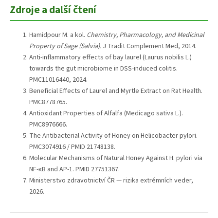
Zdroje a další čtení
Hamidpour M. a kol.
Chemistry, Pharmacology, and Medicinal
Property of Sage (Salvia).
J Tradit Complement Med, 2014.
Anti-inflammatory effects of bay laurel (Laurus nobilis L.)
towards the gut microbiome in DSS-induced colitis.
PMC11016440, 2024.
Beneficial Effects of Laurel and Myrtle Extract on Rat Health.
PMC8778765.
Antioxidant Properties of Alfalfa (Medicago sativa L.).
PMC8976666.
The Antibacterial Activity of Honey on Helicobacter pylori.
PMC3074916 / PMID 21748138.
Molecular Mechanisms of Natural Honey Against H. pylori via
NF-κB and AP-1. PMID 27751367.
Ministerstvo zdravotnictví ČR — rizika extrémních veder,
2026.