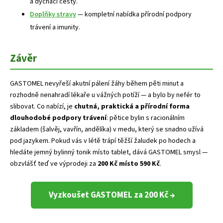
a dýchací cesty.
Doplňky stravy
— kompletní nabídka přírodní podpory
trávení a imunity.
Závěr
GASTOMEL nevyřeší akutní pálení žáhy během pěti minut a
rozhodně nenahradí lékaře u vážných potíží — a bylo by nefér to
slibovat. Co nabízí, je
chutná, praktická a přírodní forma
dlouhodobé podpory trávení
: pětice bylin s racionálním
základem (šalvěj, vavřín, andělíka) v medu, který se snadno užívá
pod jazykem. Pokud vás v létě trápí těžší žaludek po hodech a
hledáte jemný bylinný tonik místo tablet, dává GASTOMEL smysl —
obzvlášť teď ve výprodeji za
200 Kč místo 590 Kč
.
Vyzkoušet GASTOMEL za 200 Kč →