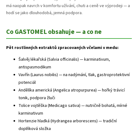
má naopak navrch v komfortu užívání, chuti a ceně ve výprodeji — a
hodí se jako dlouhodobá, jemná podpora.
Co GASTOMEL obsahuje — a co ne
Pět rostlinných extraktů zpracovaných včelami v medu:
Šalvěj lékařská (Salvia officinalis) — karminativum,
antispasmodikum
Vavřín (Laurus nobilis) — na nadýmání, tlak, gastroprotektivní
potenciál
Andělíka americká (Angelica atropurpurea) — hořký trávicí
tonik, podpora žluči
Tolice vojtěška (Medicago sativa) — nutričně bohatá, mírné
karminativum
Hortenzie hladká (Hydrangea arborescens) — tradiční
doplňková složka