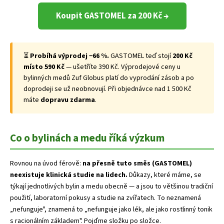
Koupit GASTOMEL za 200 Kč →
⏳
Probíhá výprodej −66 %.
GASTOMEL teď stojí
200 Kč
místo 590 Kč
— ušetříte 390 Kč. Výprodejové ceny u
bylinných medů Zuf Globus platí do vyprodání zásob a po
doprodeji se už neobnovují. Při objednávce nad 1 500 Kč
máte
dopravu zdarma
.
Co o bylinách a medu říká výzkum
Rovnou na úvod férově:
na přesně tuto směs (GASTOMEL)
neexistuje klinická studie na lidech.
Důkazy, které máme, se
týkají jednotlivých bylin a medu obecně — a jsou to většinou tradiční
použití, laboratorní pokusy a studie na zvířatech. To neznamená
„nefunguje", znamená to „nefunguje jako lék, ale jako rostlinný tonik
s racionálním základem". Pojďme složku po složce.