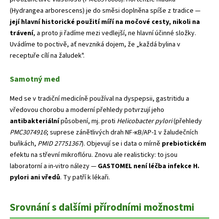
(Hydrangea arborescens) je do směsi doplněna spíše z tradice —
její hlavní historické použití míří na močové cesty, nikoli na
trávení
, a proto ji řadíme mezi vedlejší, ne hlavní účinné složky.
Uvádíme to poctivě, ať nevzniká dojem, že „každá bylina v
receptuře cílí na žaludek".
Samotný med
Med se v tradiční medicíně používal na dyspepsii, gastritidu a
vředovou chorobu a moderní přehledy potvrzují jeho
antibakteriální
působení, mj. proti
Helicobacter pylori
(přehledy
PMC3074916
; suprese zánětlivých drah NF-κB/AP-1 v žaludečních
buňkách,
PMID 27751367
). Objevují se i data o mírně
prebiotickém
efektu na střevní mikroflóru. Znovu ale realisticky: to jsou
laboratorní a in-vitro nálezy —
GASTOMEL není léčba infekce H.
pylori ani vředů
. Ty patří k lékaři.
Srovnání s dalšími přírodními možnostmi