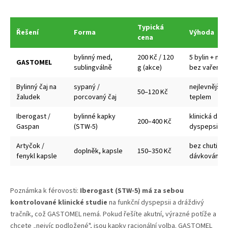
Typická
Řešení
Forma
Výhoda
cena
bylinný med,
200 Kč / 120
5 bylin + me
GASTOMEL
sublingválně
g (akce)
bez vaření
Bylinný čaj na
sypaný /
nejlevnější, 
50–120 Kč
žaludek
porcovaný čaj
teplem
Iberogast /
bylinné kapky
klinická data
200–400 Kč
Gaspan
(STW-5)
dyspepsie
Artyčok /
bez chuti, p
doplněk, kapsle
150–350 Kč
fenykl kapsle
dávkování
Poznámka k férovosti:
Iberogast (STW-5) má za sebou
kontrolované klinické studie
na funkční dyspepsii a dráždivý
tračník, což GASTOMEL nemá. Pokud řešíte akutní, výrazné potíže a
chcete „nejvíc podložené", jsou kapky racionální volba. GASTOMEL