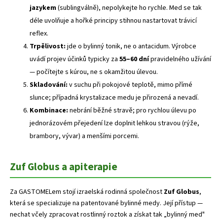
jazykem
(sublingválně), nepolykejte ho rychle. Med se tak
déle uvolňuje a hořké principy stihnou nastartovat trávicí
reflex.
Trpělivost:
jde o bylinný tonik, ne o antacidum. Výrobce
uvádí projev účinků typicky za
55–60 dní
pravidelného užívání
— počítejte s kúrou, ne s okamžitou úlevou.
Skladování:
v suchu při pokojové teplotě, mimo přímé
slunce; případná krystalizace medu je přirozená a nevadí.
Kombinace:
nebrání běžné stravě; pro rychlou úlevu po
jednorázovém přejedení lze doplnit lehkou stravou (rýže,
brambory, vývar) a menšími porcemi.
Zuf Globus a apiterapie
Za GASTOMELem stojí izraelská rodinná společnost
Zuf Globus
,
která se specializuje na patentované bylinné medy. Její přístup —
nechat včely zpracovat rostlinný roztok a získat tak „bylinný med"