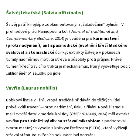
Šalvěj lékařská (Salvia officinalis)
Šalvěj patří k nejlépe zdokumentovaným „žaludečním" bylinám. V
přehledové práci Hamidpour a kol. (
Journal of Traditional and
Complementary Medicine
, 2014) je uváděna pro
karminativní
(proti nadýmání), antispasmodické (uvolnění křečí hladkého
svalstva) a stomachické
účinky; extrakty šalvěje v pokusech
tlumily nadměrnou motilitu střeva a působily proti průjmu. Právě
tlumení křečí trávicího traktu je mechanismus, který vysvětluje pocit
„uklidněného" žaludku po jídle.
Vavřín (Laurus nobilis)
Bobkový list je v jižní Evropě tradičně přidáván do těžkých jídel
právě kvůli trávení — proti nadýmání, tlaku a říhání. Novější studie
mají i tvrdší data: v modelu kolitidy (
PMC11016440
, 2024) měl extrakt
vavřínu
protizánětlivý vliv na střevní mikrobiom
a podporoval
tvorbu mastných kyselin s krátkým řetězcem (SCFA), které vyživují
střevní stěnu. Ve zvířecích pokusech byl popsán i