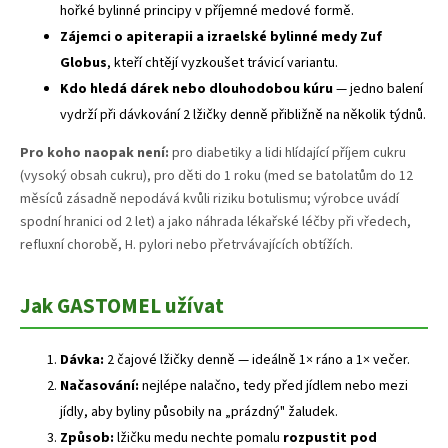
hořké bylinné principy v příjemné medové formě.
Zájemci o apiterapii a izraelské bylinné medy Zuf
Globus
, kteří chtějí vyzkoušet trávicí variantu.
Kdo hledá dárek nebo dlouhodobou kúru
— jedno balení
vydrží při dávkování 2 lžičky denně přibližně na několik týdnů.
Pro koho naopak není:
pro diabetiky a lidi hlídající příjem cukru
(vysoký obsah cukru), pro děti do 1 roku (med se batolatům do 12
měsíců zásadně nepodává kvůli riziku botulismu; výrobce uvádí
spodní hranici od 2 let) a jako náhrada lékařské léčby při vředech,
refluxní chorobě, H. pylori nebo přetrvávajících obtížích.
Jak GASTOMEL užívat
Dávka:
2 čajové lžičky denně — ideálně 1× ráno a 1× večer.
Načasování:
nejlépe nalačno, tedy před jídlem nebo mezi
jídly, aby byliny působily na „prázdný" žaludek.
Způsob:
lžičku medu nechte pomalu
rozpustit pod