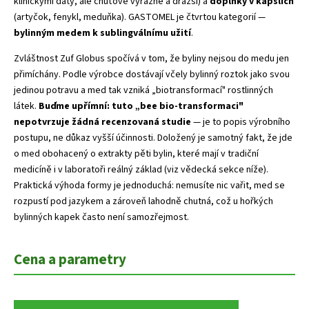
klinickými daty, ale chuťově výrazné a dražší) a
doplňky v kapslích
(artyčok, fenykl, meduňka). GASTOMEL je čtvrtou kategorií —
bylinným medem k sublingválnímu užití
.
Zvláštnost Zuf Globus spočívá v tom, že byliny nejsou do medu jen
přimíchány. Podle výrobce dostávají včely bylinný roztok jako svou
jedinou potravu a med tak vzniká „biotransformací" rostlinných
látek.
Buďme upřímní: tuto „bee bio-transformaci"
nepotvrzuje žádná recenzovaná studie
— je to popis výrobního
postupu, ne důkaz vyšší účinnosti. Doložený je samotný fakt, že jde
o med obohacený o extrakty pěti bylin, které mají v tradiční
medicíně i v laboratoři reálný základ (viz vědecká sekce níže).
Praktická výhoda formy je jednoduchá: nemusíte nic vařit, med se
rozpustí pod jazykem a zároveň lahodně chutná, což u hořkých
bylinných kapek často není samozřejmost.
Cena a parametry