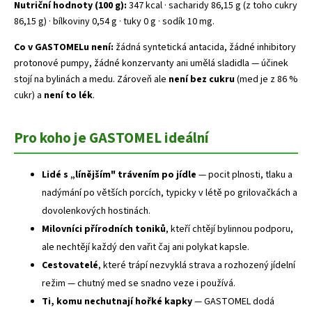
Nutriční hodnoty (100 g):
347 kcal · sacharidy 86,15 g (z toho cukry
86,15 g) · bílkoviny 0,54 g · tuky 0 g · sodík 10 mg.
Co v GASTOMELu není:
žádná syntetická antacida, žádné inhibitory
protonové pumpy, žádné konzervanty ani umělá sladidla — účinek
stojí na bylinách a medu. Zároveň ale
není bez cukru
(med je z 86 %
cukr) a
není to lék
.
Pro koho je GASTOMEL ideální
Lidé s „línějším" trávením po jídle
— pocit plnosti, tlaku a
nadýmání po větších porcích, typicky v létě po grilovačkách a
dovolenkových hostinách.
Milovníci přírodních toniků
, kteří chtějí bylinnou podporu,
ale nechtějí každý den vařit čaj ani polykat kapsle.
Cestovatelé
, které trápí nezvyklá strava a rozhozený jídelní
režim — chutný med se snadno veze i používá.
Ti, komu nechutnají hořké kapky
— GASTOMEL dodá