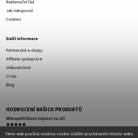
Reklamační řád
Jak nakupovat
Cookies
Další informace
Partnerské e-shopy
Affiliate spolupráce
Velkoobchod
O nás
Blog
HODNOCENÍ NAŠICH PRODUKTŮ
Mikrojehličková náplast na oči
Kompresní ortéza na koleno
Tento web používá soubory cookie. Dalším procházením tohoto webu