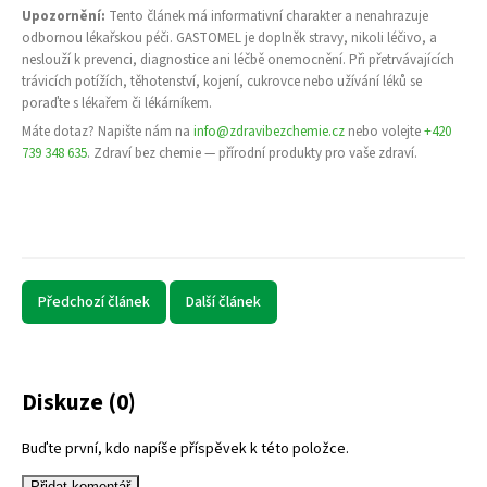
Upozornění:
Tento článek má informativní charakter a nenahrazuje
odbornou lékařskou péči. GASTOMEL je doplněk stravy, nikoli léčivo, a
neslouží k prevenci, diagnostice ani léčbě onemocnění. Při přetrvávajících
trávicích potížích, těhotenství, kojení, cukrovce nebo užívání léků se
poraďte s lékařem či lékárníkem.
Máte dotaz? Napište nám na
info@zdravibezchemie.cz
nebo volejte
+420
739 348 635
. Zdraví bez chemie — přírodní produkty pro vaše zdraví.
Předchozí článek
Další článek
Diskuze (0)
Buďte první, kdo napíše příspěvek k této položce.
Přidat komentář