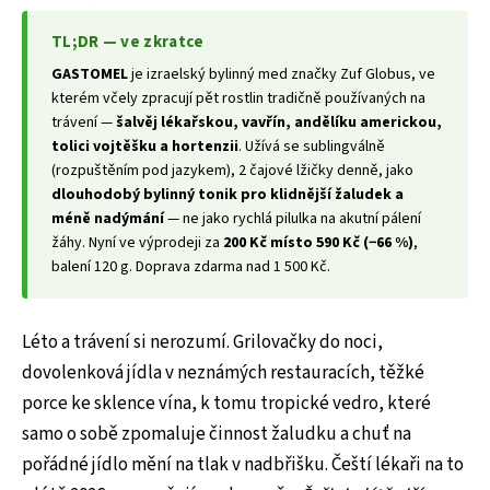
TL;DR — ve zkratce
GASTOMEL
je izraelský bylinný med značky Zuf Globus, ve
kterém včely zpracují pět rostlin tradičně používaných na
trávení —
šalvěj lékařskou, vavřín, andělíku americkou,
tolici vojtěšku a hortenzii
. Užívá se sublingválně
(rozpuštěním pod jazykem), 2 čajové lžičky denně, jako
dlouhodobý bylinný tonik pro klidnější žaludek a
méně nadýmání
— ne jako rychlá pilulka na akutní pálení
žáhy. Nyní ve výprodeji za
200 Kč místo 590 Kč (−66 %)
,
balení 120 g. Doprava zdarma nad 1 500 Kč.
Léto a trávení si nerozumí. Grilovačky do noci,
dovolenková jídla v neznámých restauracích, těžké
porce ke sklence vína, k tomu tropické vedro, které
samo o sobě zpomaluje činnost žaludku a chuť na
pořádné jídlo mění na tlak v nadbřišku. Čeští lékaři na to