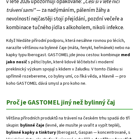
v létě 2026 upozorňují opakovaně:
„Češi si v létě ničí
trávení sami"
— za nadýmáním, pálením žáhy a
nevolností nejčastěji stojí přejídání, pozdní večeře a
kombinace tučného jídla s alkoholem, nikoli infekce.
Když hledáte přírodní podporu, která nesáhne rovnou po lécích,
narazíte většinou na bylinné čaje (máta, fenykl, heřmánek) nebo na
kapky typu Iberogast. GASTOMEL jde jinou cestou: kombinuje
med
jako nosič
s pěticí bylin, které lidové léčitelství i moderní
preklinický výzkum spojují s klidem v žaludku. V tomto článku si
upřímně rozebereme, co byliny umí, co říká věda, a hlavně — pro
koho GASTOMEL dává smysl a pro koho ne.
Proč je GASTOMEL jiný než bylinný čaj
Většina přírodních produktů na trávení na českém trhu spadá do tří
skupin:
bylinné čaje
(levné, ale musíte je uvařit a vypít teplé),
bylinné kapky a tinktury
(Iberogast, Gaspan — koncentrované, s