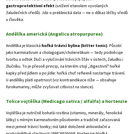
gastroprotektivní efekt
(snížení etanolem vyvolaných
žaludečních vředů). Jde o preklinická data — ne o důkaz léčby vředů
u člověka.
Andělíka americká (Angelica atropurpurea)
Andělíka je klasická
hořká trávicí bylina (bitter tonic)
. Působí
jako karminativum a cholagogum/choleretikum — tedy podněcuje
tvorbu a odtok žluči a vylučování trávicích šťáv v ústech, žaludku i
žlučníku. To je přesně princip, na kterém stojí „digestivní" hořké
kapky před jídlem a po jídle: hořká chuť reflexně nastartuje trávení.
U andělíky platí opatrnost (viz kontraindikace níže — obsahuje
furokumariny, může zvyšovat citlivost na slunce).
Tolice vojtěška (Medicago sativa / alfalfa) a hortenzie
Vojtěška je nutričně bohatá rostlina (vitaminy, minerály, fenolické
látky) s mírným karminativním působením a tradičně zařazovaná
mezi jemné trávicí toniky; má také doložené antioxidační a
protizánětlivé vlastnosti (
PMC8976666
). Hortenzie hladká