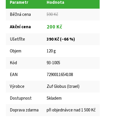
Parametr
Hodnota
Běžná cena
590 Kč
200 Kč
Akční cena
Ušetříte
390 Kč (−66 %)
Objem
120 g
Kód
93-1005
EAN
7290011654108
Výrobce
Zuf Globus (Izrael)
Dostupnost
Skladem
Doprava zdarma
při objednávce nad 1 500 Kč