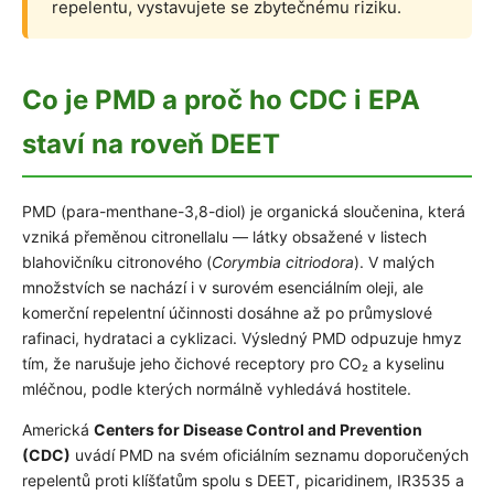
repelentu, vystavujete se zbytečnému riziku.
Co je PMD a proč ho CDC i EPA
staví na roveň DEET
PMD (para-menthane-3,8-diol) je organická sloučenina, která
vzniká přeměnou citronellalu — látky obsažené v listech
blahovičníku citronového (
Corymbia citriodora
). V malých
množstvích se nachází i v surovém esenciálním oleji, ale
komerční repelentní účinnosti dosáhne až po průmyslové
rafinaci, hydrataci a cyklizaci. Výsledný PMD odpuzuje hmyz
tím, že narušuje jeho čichové receptory pro CO₂ a kyselinu
mléčnou, podle kterých normálně vyhledává hostitele.
Americká
Centers for Disease Control and Prevention
(CDC)
uvádí PMD na svém oficiálním seznamu doporučených
repelentů proti klíšťatům spolu s DEET, picaridinem, IR3535 a