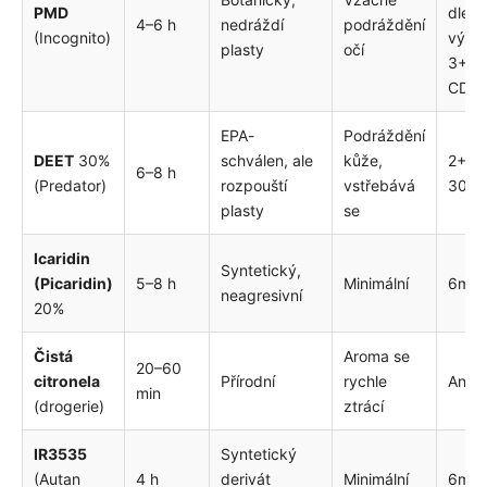
PMD
dle
4–6 h
nedráždí
podráždění
(Incognito)
výro
plasty
očí
3+ dl
CDC)
EPA-
Podráždění
DEET
30%
schválen, ale
kůže,
2+ (
6–8 h
(Predator)
rozpouští
vstřebává
30 %
plasty
se
Icaridin
Syntetický,
(Picaridin)
5–8 h
Minimální
6m+
neagresivní
20%
Čistá
Aroma se
20–60
citronela
Přírodní
rychle
Ano
min
(drogerie)
ztrácí
IR3535
Syntetický
(Autan
4 h
derivát
Minimální
6m+