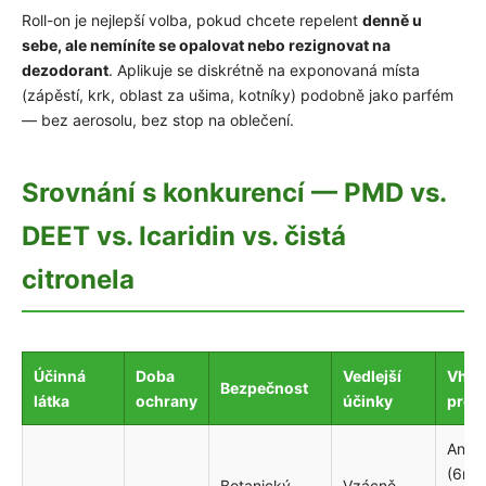
Roll-on je nejlepší volba, pokud chcete repelent
denně u
sebe, ale nemíníte se opalovat nebo rezignovat na
dezodorant
. Aplikuje se diskrétně na exponovaná místa
(zápěstí, krk, oblast za ušima, kotníky) podobně jako parfém
— bez aerosolu, bez stop na oblečení.
Srovnání s konkurencí — PMD vs.
DEET vs. Icaridin vs. čistá
citronela
Účinná
Doba
Vedlejší
Vhod
Bezpečnost
látka
ochrany
účinky
pro d
Ano
(6m+
Botanický,
Vzácně