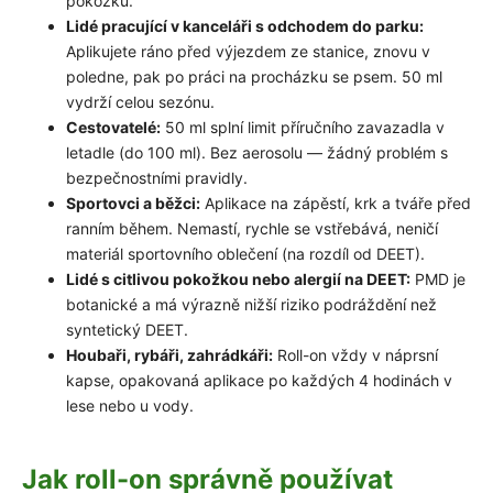
pokožku.
Lidé pracující v kanceláři s odchodem do parku:
Aplikujete ráno před výjezdem ze stanice, znovu v
poledne, pak po práci na procházku se psem. 50 ml
vydrží celou sezónu.
Cestovatelé:
50 ml splní limit příručního zavazadla v
letadle (do 100 ml). Bez aerosolu — žádný problém s
bezpečnostními pravidly.
Sportovci a běžci:
Aplikace na zápěstí, krk a tváře před
ranním během. Nemastí, rychle se vstřebává, neničí
materiál sportovního oblečení (na rozdíl od DEET).
Lidé s citlivou pokožkou nebo alergií na DEET:
PMD je
botanické a má výrazně nižší riziko podráždění než
syntetický DEET.
Houbaři, rybáři, zahrádkáři:
Roll-on vždy v náprsní
kapse, opakovaná aplikace po každých 4 hodinách v
lese nebo u vody.
Jak roll-on správně používat