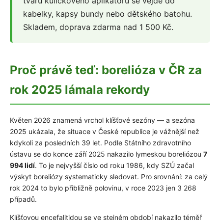
tvaru kuličkového aplikátoru se vejde do
kabelky, kapsy bundy nebo dětského batohu.
Skladem, doprava zdarma nad 1 500 Kč.
Proč právě teď: borelióza v ČR za
rok 2025 lámala rekordy
Květen 2026 znamená vrchol klíšťové sezóny — a sezóna
2025 ukázala, že situace v České republice je vážnější než
kdykoli za posledních 39 let. Podle Státního zdravotního
ústavu se do konce září 2025 nakazilo lymeskou boreliózou
7
994 lidí
. To je nejvyšší číslo od roku 1986, kdy SZÚ začal
výskyt boreliózy systematicky sledovat. Pro srovnání: za celý
rok 2024 to bylo přibližně polovinu, v roce 2023 jen 3 268
případů.
Klíšťovou encefalitidou se ve stejném období nakazilo téměř