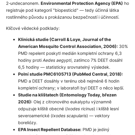
2-undecanonem.
Environmental Protection Agency (EPA)
ho
registruje pod kategorií "biopesticid" — tedy účinná látka
rostlinného původu s prokázanou bezpečností i účinností.
Klíčové vědecké podklady:
Klinická studie (Carroll & Loye, Journal of the
American Mosquito Control Association, 2006):
30%
PMD repelent poskytl medián kompletní ochrany 6,3
hodiny proti
Aedes aegypti
, zatímco 7% DEET dosáhl
6,5 hodiny — statisticky srovnatelný výsledek.
Polní studie PMC6105713 (PubMed Central, 2018):
PMD a DEET dosáhly v terénu obě nejméně 6 hodin
kompletní ochrany; v laboratoři byl DEET o něco lepší.
Studie na klíštatech (Entomology Today, březen
2026):
Olej z citronového eukalyptu významně
odpuzuje klíště obecné (
Ixodes ricinus
) i klíště lesní
severoamerické (
Ixodes scapularis
) — vektory
boreliózy.
EPA Insect Repellent Database:
PMD je jediný