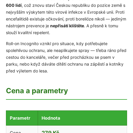
600 lidí
, což znovu staví Českou republiku do pozice země s
nejvyšším výskytem této virové infekce v Evropské unii. Proti
encefalitidě existuje očkování, proti borelióze nikoli — jediným
nástrojem prevence je
nepřisátí klíštěte
. A přesně k tomu
slouží kvalitní repelent.
Roll-on Incognito vznikl pro situace, kdy potřebujete
spolehlivou ochranu, ale neaplikujete spray — třeba ráno před
cestou do kanceláře, večer před procházkou se psem v
parku, nebo když dáváte dítěti ochranu na zápěstí a kotníky
před výletem do lesa.
Cena a parametry
Parametr
Hodnota
279 Kč
Cena