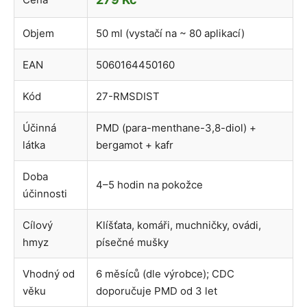
Objem
50 ml (vystačí na ~ 80 aplikací)
EAN
5060164450160
Kód
27-RMSDIST
Účinná
PMD (para-menthane-3,8-diol) +
látka
bergamot + kafr
Doba
4–5 hodin na pokožce
účinnosti
Cílový
Klíšťata, komáři, muchničky, ovádi,
hmyz
písečné mušky
Vhodný od
6 měsíců (dle výrobce); CDC
věku
doporučuje PMD od 3 let