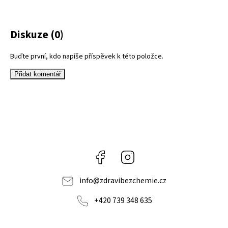
Diskuze (0)
Buďte první, kdo napíše příspěvek k této položce.
Přidat komentář
Facebook
Instagram
info
@
zdravibezchemie.cz
+420 739 348 635