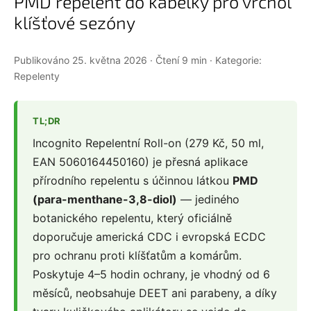
PMD repelent do kabelky pro vrchol
klíšťové sezóny
Publikováno 25. května 2026 · Čtení 9 min · Kategorie:
Repelenty
TL;DR
Incognito Repelentní Roll-on (279 Kč, 50 ml,
EAN 5060164450160) je přesná aplikace
přírodního repelentu s účinnou látkou
PMD
(para-menthane-3,8-diol)
— jediného
botanického repelentu, který oficiálně
doporučuje americká CDC i evropská ECDC
pro ochranu proti klíšťatům a komárům.
Poskytuje 4–5 hodin ochrany, je vhodný od 6
měsíců, neobsahuje DEET ani parabeny, a díky