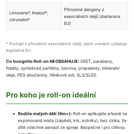
Přirozené alergeny z
Limonene*, linalool*,
esenciálních olejů (deklarace
citronellol*
EU)
* Pochází z přírodních esenciálních olejů, jejich uvedení vyžaduje
legislativa EU.
Co Incognito Roll-on NEOBSAHUJE:
DEET, parabeny,
ftaláty, syntetické parfémy, barviva, propelenty, mineralní
oleje, PEG sloučeniny, hliníkové soli, SLS/SLES.
Pro koho je roll-on ideální
Rodiče malých dětí (6m+):
Roll-on aplikujete přesně na
exponovaná místa (zápěstí, krk, kotníky), bez rizika, že
dítě vdechne aerosol ze spreje. Bezpečné i pro citlivou