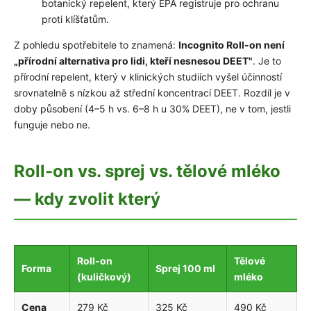
botanický repelent, který EPA registruje pro ochranu
proti klíšťatům.
Z pohledu spotřebitele to znamená:
Incognito Roll-on není
„přírodní alternativa pro lidi, kteří nesnesou DEET"
. Je to
přírodní repelent, který v klinických studiích vyšel účinností
srovnatelně s nízkou až střední koncentrací DEET. Rozdíl je v
doby působení (4–5 h vs. 6–8 h u 30% DEET), ne v tom, jestli
funguje nebo ne.
Roll-on vs. sprej vs. tělové mléko
— kdy zvolit který
Roll-on
Tělové
Forma
Sprej 100 ml
(kuličkový)
mléko
Cena
279 Kč
325 Kč
490 Kč