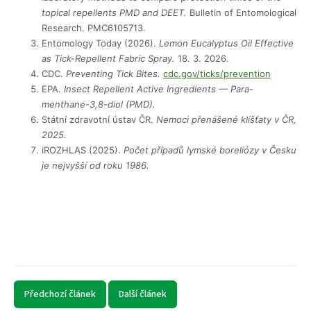
topical repellents PMD and DEET.
Bulletin of Entomological
Research. PMC6105713.
Entomology Today (2026).
Lemon Eucalyptus Oil Effective
as Tick-Repellent Fabric Spray.
18. 3. 2026.
CDC.
Preventing Tick Bites.
cdc.gov/ticks/prevention
EPA.
Insect Repellent Active Ingredients — Para-
menthane-3,8-diol (PMD).
Státní zdravotní ústav ČR.
Nemoci přenášené klíšťaty v ČR,
2025.
iROZHLAS (2025).
Počet případů lymské boreliózy v Česku
je nejvyšší od roku 1986.
Předchozí článek
Další článek