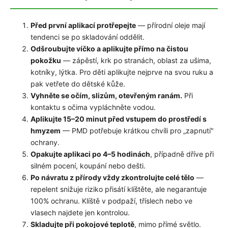
Před první aplikací protřepejte
— přírodní oleje mají
tendenci se po skladování oddělit.
Odšroubujte víčko a aplikujte přímo na čistou
pokožku
— zápěstí, krk po stranách, oblast za ušima,
kotníky, lýtka. Pro děti aplikujte nejprve na svou ruku a
pak vetřete do dětské kůže.
Vyhněte se očím, slizům, otevřeným ranám.
Při
kontaktu s očima vypláchněte vodou.
Aplikujte 15–20 minut před vstupem do prostředí s
hmyzem
— PMD potřebuje krátkou chvíli pro „zapnutí"
ochrany.
Opakujte aplikaci po 4–5 hodinách
, případně dříve při
silném pocení, koupání nebo dešti.
Po návratu z přírody vždy zkontrolujte celé tělo
—
repelent snižuje riziko přisátí klíštěte, ale negarantuje
100% ochranu. Klíště v podpaží, tříslech nebo ve
vlasech najdete jen kontrolou.
Skladujte při pokojové teplotě
, mimo přímé světlo.