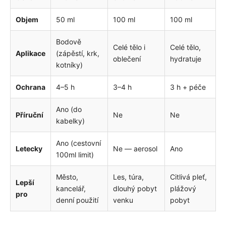
Objem
50 ml
100 ml
100 ml
Bodově
Celé tělo i
Celé tělo,
Aplikace
(zápěstí, krk,
oblečení
hydratuje
kotníky)
Ochrana
4–5 h
3–4 h
3 h + péče
Ano (do
Příruční
Ne
Ne
kabelky)
Ano (cestovní
Letecky
Ne — aerosol
Ano
100ml limit)
Město,
Les, túra,
Citlivá pleť,
Lepší
kancelář,
dlouhý pobyt
plážový
pro
denní použití
venku
pobyt