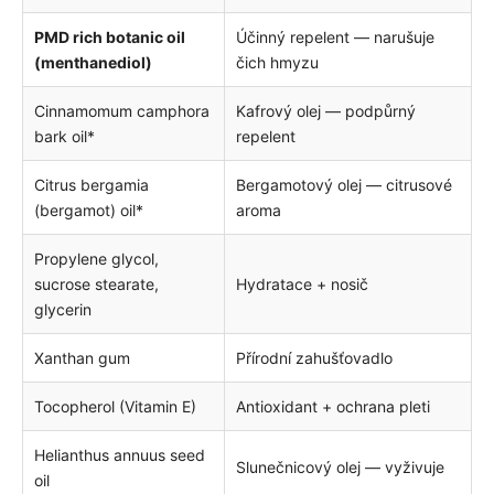
PMD rich botanic oil
Účinný repelent — narušuje
(menthanediol)
čich hmyzu
Cinnamomum camphora
Kafrový olej — podpůrný
bark oil*
repelent
Citrus bergamia
Bergamotový olej — citrusové
(bergamot) oil*
aroma
Propylene glycol,
sucrose stearate,
Hydratace + nosič
glycerin
Xanthan gum
Přírodní zahušťovadlo
Tocopherol (Vitamin E)
Antioxidant + ochrana pleti
Helianthus annuus seed
Slunečnicový olej — vyživuje
oil