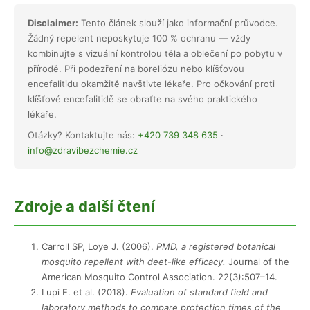
Disclaimer:
Tento článek slouží jako informační průvodce.
Žádný repelent neposkytuje 100 % ochranu — vždy
kombinujte s vizuální kontrolou těla a oblečení po pobytu v
přírodě. Při podezření na boreliózu nebo klíšťovou
encefalitidu okamžitě navštivte lékaře. Pro očkování proti
klíšťové encefalitidě se obraťte na svého praktického
lékaře.
Otázky? Kontaktujte nás:
+420 739 348 635
·
info@zdravibezchemie.cz
Zdroje a další čtení
Carroll SP, Loye J. (2006).
PMD, a registered botanical
mosquito repellent with deet-like efficacy.
Journal of the
American Mosquito Control Association. 22(3):507–14.
Lupi E. et al. (2018).
Evaluation of standard field and
laboratory methods to compare protection times of the