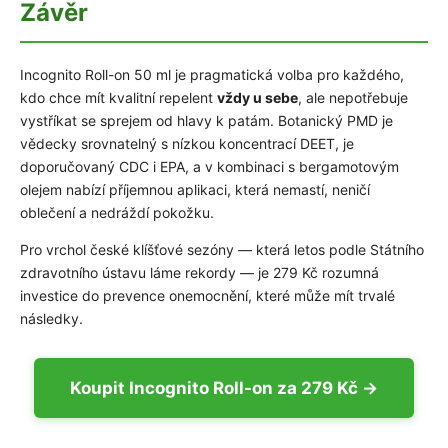
Závěr
Incognito Roll-on 50 ml je pragmatická volba pro každého,
kdo chce mít kvalitní repelent
vždy u sebe
, ale nepotřebuje
vystříkat se sprejem od hlavy k patám. Botanický PMD je
vědecky srovnatelný s nízkou koncentrací DEET, je
doporučovaný CDC i EPA, a v kombinaci s bergamotovým
olejem nabízí příjemnou aplikaci, která nemastí, neničí
oblečení a nedráždí pokožku.
Pro vrchol české klíšťové sezóny — která letos podle Státního
zdravotního ústavu láme rekordy — je 279 Kč rozumná
investice do prevence onemocnění, které může mít trvalé
následky.
Koupit Incognito Roll-on za 279 Kč →