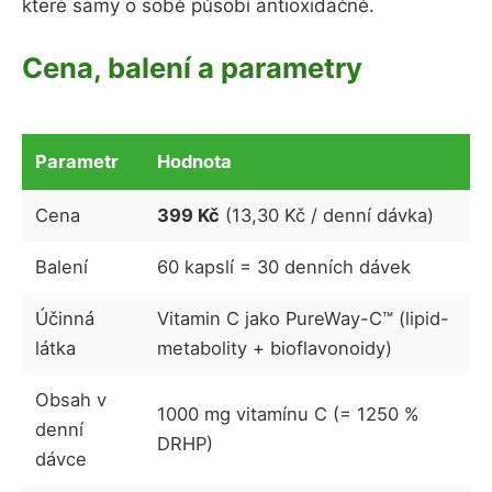
které samy o sobě působí antioxidačně.
Cena, balení a parametry
Parametr
Hodnota
Cena
399 Kč
(13,30 Kč / denní dávka)
Balení
60 kapslí = 30 denních dávek
Účinná
Vitamin C jako PureWay-C™ (lipid-
látka
metabolity + bioflavonoidy)
Obsah v
1000 mg vitamínu C (= 1250 %
denní
DRHP)
dávce