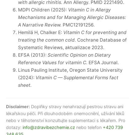
with allergic rhinitis.
Ann Allergy. PMID 2221490.
MDPI Children (2025):
Vitamin C in Allergy
Mechanisms and for Managing Allergic Diseases:
A Narrative Review.
PMC12191256.
Hemilä H, Chalker E:
Vitamin C for preventing and
treating the common cold.
Cochrane Database of
Systematic Reviews, aktualizace 2023.
EFSA (2013):
Scientific Opinion on Dietary
Reference Values for vitamin C.
EFSA Journal.
Linus Pauling Institute, Oregon State University
(2024):
Vitamin C — Supplemental Forms fact
sheet.
Disclaimer:
Doplňky stravy nenahrazují pestrou stravu ani
lékařskou péči. Při dlouhodobém onemocnění, užívání léků
nebo v těhotenství konzultujte suplementaci s lékařem. Pro
dotazy:
info@zdravibezchemie.cz
nebo telefon
+420 739
348 635
.