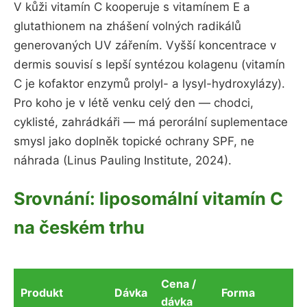
V kůži vitamín C kooperuje s vitamínem E a
glutathionem na zhášení volných radikálů
generovaných UV zářením. Vyšší koncentrace v
dermis souvisí s lepší syntézou kolagenu (vitamín
C je kofaktor enzymů prolyl- a lysyl-hydroxylázy).
Pro koho je v létě venku celý den — chodci,
cyklisté, zahrádkáři — má perorální suplementace
smysl jako doplněk topické ochrany SPF, ne
náhrada (Linus Pauling Institute, 2024).
Srovnání: liposomální vitamín C
na českém trhu
Cena /
Produkt
Dávka
Forma
dávka