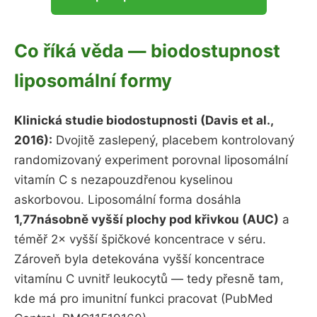
Co říká věda — biodostupnost
liposomální formy
Klinická studie biodostupnosti (Davis et al.,
2016):
Dvojitě zaslepený, placebem kontrolovaný
randomizovaný experiment porovnal liposomální
vitamín C s nezapouzdřenou kyselinou
askorbovou. Liposomální forma dosáhla
1,77násobně vyšší plochy pod křivkou (AUC)
a
téměř 2× vyšší špičkové koncentrace v séru.
Zároveň byla detekována vyšší koncentrace
vitamínu C uvnitř leukocytů — tedy přesně tam,
kde má pro imunitní funkci pracovat (PubMed