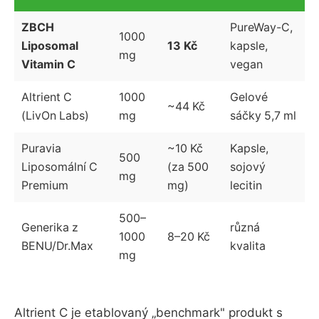
ZBCH
PureWay-C,
1000
Liposomal
13 Kč
kapsle,
mg
Vitamin C
vegan
Altrient C
1000
Gelové
~44 Kč
(LivOn Labs)
mg
sáčky 5,7 ml
Puravia
~10 Kč
Kapsle,
500
Liposomální C
(za 500
sojový
mg
Premium
mg)
lecitin
500–
Generika z
různá
1000
8–20 Kč
BENU/Dr.Max
kvalita
mg
Altrient C je etablovaný „benchmark" produkt s