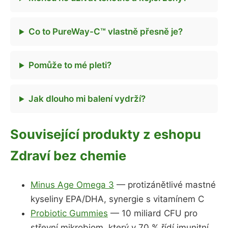
Co to PureWay-C™ vlastně přesně je?
Pomůže to mé pleti?
Jak dlouho mi balení vydrží?
Související produkty z eshopu
Zdraví bez chemie
Minus Age Omega 3
— protizánětlivé mastné
kyseliny EPA/DHA, synergie s vitamínem C
Probiotic Gummies
— 10 miliard CFU pro
střevní mikrobiom, který v 70 % řídí imunitní