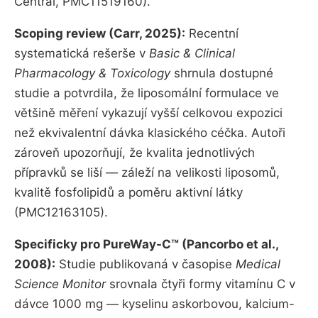
Central, PMC11519160).
Scoping review (Carr, 2025):
Recentní
systematická rešerše v
Basic & Clinical
Pharmacology & Toxicology
shrnula dostupné
studie a potvrdila, že liposomální formulace ve
většině měření vykazují vyšší celkovou expozici
než ekvivalentní dávka klasického céčka. Autoři
zároveň upozorňují, že kvalita jednotlivých
přípravků se liší — záleží na velikosti liposomů,
kvalitě fosfolipidů a poměru aktivní látky
(PMC12163105).
Specificky pro PureWay-C™ (Pancorbo et al.,
2008):
Studie publikovaná v časopise
Medical
Science Monitor
srovnala čtyři formy vitamínu C v
dávce 1000 mg — kyselinu askorbovou, kalcium-