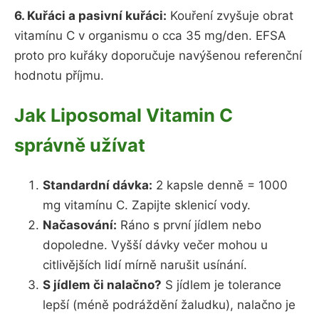
6. Kuřáci a pasivní kuřáci:
Kouření zvyšuje obrat
vitamínu C v organismu o cca 35 mg/den. EFSA
proto pro kuřáky doporučuje navýšenou referenční
hodnotu příjmu.
Jak Liposomal Vitamin C
správně užívat
Standardní dávka:
2 kapsle denně = 1000
mg vitamínu C. Zapijte sklenicí vody.
Načasování:
Ráno s první jídlem nebo
dopoledne. Vyšší dávky večer mohou u
citlivějších lidí mírně narušit usínání.
S jídlem či nalačno?
S jídlem je tolerance
lepší (méně podráždění žaludku), nalačno je