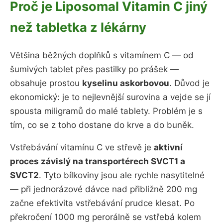
Proč je Liposomal Vitamin C jiný
než tabletka z lékárny
Většina běžných doplňků s vitamínem C — od
šumivých tablet přes pastilky po prášek —
obsahuje prostou
kyselinu askorbovou
. Důvod je
ekonomický: je to nejlevnější surovina a vejde se jí
spousta miligramů do malé tablety. Problém je s
tím, co se z toho dostane do krve a do buněk.
Vstřebávání vitamínu C ve střevě je
aktivní
proces závislý na transportérech SVCT1 a
SVCT2
. Tyto bílkoviny jsou ale rychle nasytitelné
— při jednorázové dávce nad přibližně 200 mg
začne efektivita vstřebávání prudce klesat. Po
překročení 1000 mg perorálně se vstřebá kolem