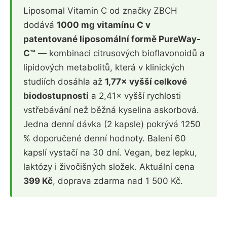
Liposomal Vitamin C od značky ZBCH
dodává
1000 mg vitamínu C v
patentované liposomální formě PureWay-
C™
— kombinaci citrusových bioflavonoidů a
lipidových metabolitů, která v klinických
studiích dosáhla až
1,77× vyšší celkové
biodostupnosti
a 2,41× vyšší rychlosti
vstřebávání než běžná kyselina askorbová.
Jedna denní dávka (2 kapsle) pokrývá 1250
% doporučené denní hodnoty. Balení 60
kapslí vystačí na 30 dní. Vegan, bez lepku,
laktózy i živočišných složek. Aktuální cena
399 Kč
, doprava zdarma nad 1 500 Kč.