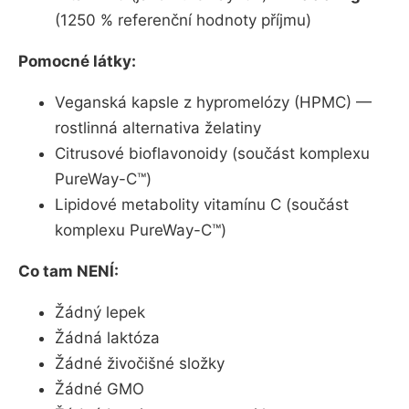
(1250 % referenční hodnoty příjmu)
Pomocné látky:
Veganská kapsle z hypromelózy (HPMC) —
rostlinná alternativa želatiny
Citrusové bioflavonoidy (součást komplexu
PureWay-C™)
Lipidové metabolity vitamínu C (součást
komplexu PureWay-C™)
Co tam NENÍ:
Žádný lepek
Žádná laktóza
Žádné živočišné složky
Žádné GMO