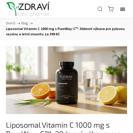
Domů
/
Blog
/
Liposomal Vitamin C 1000 mg s PureWay-C™: 30denní výbava pro pylovou
sezónu a letní imunitu za 399 Kč
Liposomal Vitamin C 1000 mg s