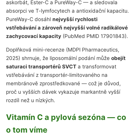
askorbát, Ester-C a PureWay-C — a sledovala
absorpci ve T-lymfocytech a antioxidační kapacitu.
PureWay-C dosáhl
nejvyšší rychlosti
vstřebávání a zároveň nejvyšší volné radikálové
zachycovací kapacity
(PubMed PMID 17901843).
Doplňková mini-recenze (MDPI Pharmaceutics,
2025) shrnuje, že liposomální podání může
obejít
saturaci transportérů SVCT
a transformovat
vstřebávání z transportér-limitovaného na
membránově zprostředkované — což je důvod,
proč u vyšších dávek vykazuje markantně vyšší
rozdíl než u nízkých.
Vitamín C a pylová sezóna — co
o tom víme