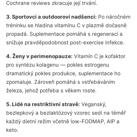
Cochrane reviews zkracuje její trvání.
3. Sportovci a outdooroví nadšenci:
Po náročném
tréninku se hladina vitamínu C v plazmě dočasně
propadá. Suplementace pomáhá s regenerací a
snižuje pravděpodobnost post-exercise infekce.
4. Ženy v perimenopauze:
Vitamín C je kofaktor
pro syntézu kolagenu — pokles estrogenu
dramatický pokles produkce, suplementace ho
zpomaluje. Zároveň pomáhá s vstřebáváním
železa, jehož potřeba s věkem roste.
5. Lidé na restriktivní stravě:
Veganský,
bezlepkový a bezlaktózový vzorec sedí na téměř
každý dietní režim včetně low-FODMAP, AIP a
keto.