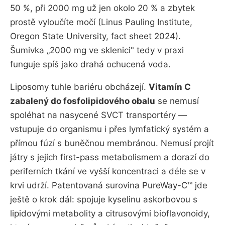
50 %, při 2000 mg už jen okolo 20 % a zbytek
prostě vyloučíte močí (Linus Pauling Institute,
Oregon State University, fact sheet 2024).
Šumivka „2000 mg ve sklenici" tedy v praxi
funguje spíš jako drahá ochucená voda.
Liposomy tuhle bariéru obcházejí.
Vitamín C
zabalený do fosfolipidového obalu
se nemusí
spoléhat na nasycené SVCT transportéry —
vstupuje do organismu i přes lymfatický systém a
přímou fúzí s buněčnou membránou. Nemusí projít
játry s jejich first-pass metabolismem a dorazí do
periferních tkání ve vyšší koncentraci a déle se v
krvi udrží. Patentovaná surovina PureWay-C™ jde
ještě o krok dál: spojuje kyselinu askorbovou s
lipidovými metabolity a citrusovými bioflavonoidy,