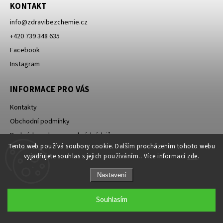
KONTAKT
info
@
zdravibezchemie.cz
+420 739 348 635
Facebook
Instagram
INFORMACE PRO VÁS
Kontakty
Obchodní podmínky
Podmínky ochrany osobních údajů
Tento web používá soubory cookie. Dalším procházením tohoto webu
Dodací podmínky
vyjadřujete souhlas s jejich používáním.. Více informací
zde
.
Reklamační řád
Nastavení
Jak nakupovat
Cookies
Souhlasím
Další informace