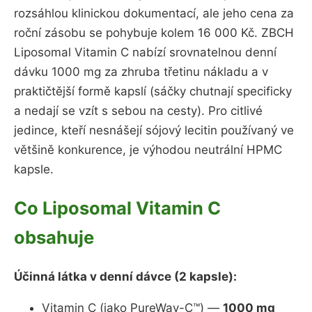
rozsáhlou klinickou dokumentací, ale jeho cena za
roční zásobu se pohybuje kolem 16 000 Kč. ZBCH
Liposomal Vitamin C nabízí srovnatelnou denní
dávku 1000 mg za zhruba třetinu nákladu a v
praktičtější formě kapslí (sáčky chutnají specificky
a nedají se vzít s sebou na cesty). Pro citlivé
jedince, kteří nesnášejí sójový lecitin používaný ve
většině konkurence, je výhodou neutrální HPMC
kapsle.
Co Liposomal Vitamin C
obsahuje
Účinná látka v denní dávce (2 kapsle):
Vitamin C (jako PureWay-C™) —
1000 mg