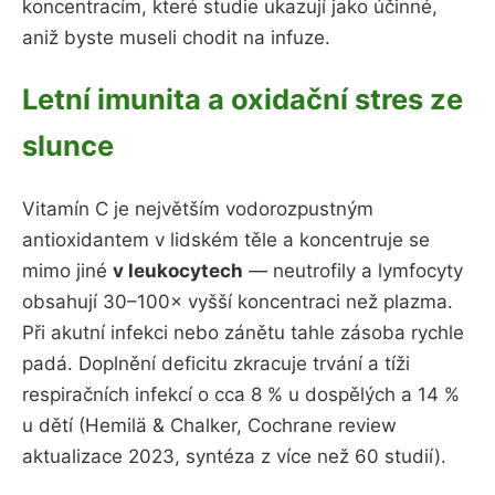
koncentracím, které studie ukazují jako účinné,
aniž byste museli chodit na infuze.
Letní imunita a oxidační stres ze
slunce
Vitamín C je největším vodorozpustným
antioxidantem v lidském těle a koncentruje se
mimo jiné
v leukocytech
— neutrofily a lymfocyty
obsahují 30–100× vyšší koncentraci než plazma.
Při akutní infekci nebo zánětu tahle zásoba rychle
padá. Doplnění deficitu zkracuje trvání a tíži
respiračních infekcí o cca 8 % u dospělých a 14 %
u dětí (Hemilä & Chalker, Cochrane review
aktualizace 2023, syntéza z více než 60 studií).