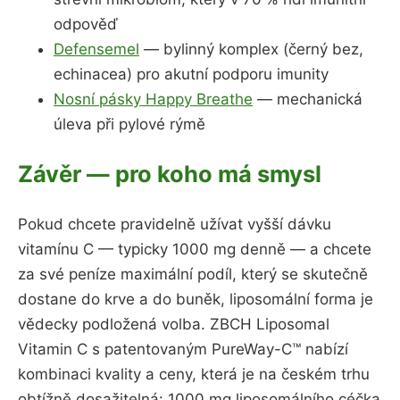
odpověď
Defensemel
— bylinný komplex (černý bez,
echinacea) pro akutní podporu imunity
Nosní pásky Happy Breathe
— mechanická
úleva při pylové rýmě
Závěr — pro koho má smysl
Pokud chcete pravidelně užívat vyšší dávku
vitamínu C — typicky 1000 mg denně — a chcete
za své peníze maximální podíl, který se skutečně
dostane do krve a do buněk, liposomální forma je
vědecky podložená volba. ZBCH Liposomal
Vitamin C s patentovaným PureWay-C™ nabízí
kombinaci kvality a ceny, která je na českém trhu
obtížně dosažitelná: 1000 mg liposomálního céčka