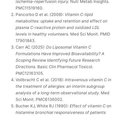
ischemia-reperfusion injury.
Nutr Metab Insights.
PMC11519160.
Pancorbo D et al. (2008):
Vitamin C-lipid
metabolites: uptake and retention and effect on
plasma C-reactive protein and oxidized LDL
levels in healthy volunteers.
Med Sci Monit. PMID
17901843.
Carr AC (2025):
Do Liposomal Vitamin C
Formulations Have Improved Bioavailability? A
Scoping Review Identifying Future Research
Directions.
Basic Clin Pharmacol Toxicol.
PMC12163105.
Vollbracht C et al. (2018):
Intravenous vitamin C in
the treatment of allergies: an interim subgroup
analysis of a long-term observational study.
Med
Sci Monit. PMC6136002.
Bucher KJ, White RJ (1990):
Effect of vitamin C on
histamine bronchial responsiveness of patients