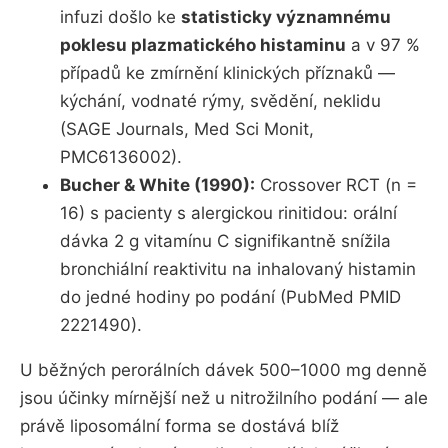
infuzi došlo ke
statisticky významnému
poklesu plazmatického histaminu
a v 97 %
případů ke zmírnění klinických příznaků —
kýchání, vodnaté rýmy, svědění, neklidu
(SAGE Journals, Med Sci Monit,
PMC6136002).
Bucher & White (1990):
Crossover RCT (n =
16) s pacienty s alergickou rinitidou: orální
dávka 2 g vitamínu C signifikantně snížila
bronchiální reaktivitu na inhalovaný histamin
do jedné hodiny po podání (PubMed PMID
2221490).
U běžných perorálních dávek 500–1000 mg denně
jsou účinky mírnější než u nitrožilního podání — ale
právě liposomální forma se dostává blíž