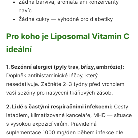
Žádná barviva, aromata ani konzervanty
navíc
Žádné cukry — výhodné pro diabetiky
Pro koho je Liposomal Vitamin C
ideální
1. Sezónní alergici (pyly trav, břízy, ambrózie):
Doplněk antihistaminické léčby, který
nesedativuje. Začněte 2–3 týdny před vrcholem
vaší sezóny pro nasycení tkáňových zásob.
2. Lidé s častými respiračními infekcemi:
Cesty
letadlem, klimatizované kanceláře, MHD — situace
s vysokou expozicí virům. Pravidelná
suplementace 1000 mg/den během infekce dle