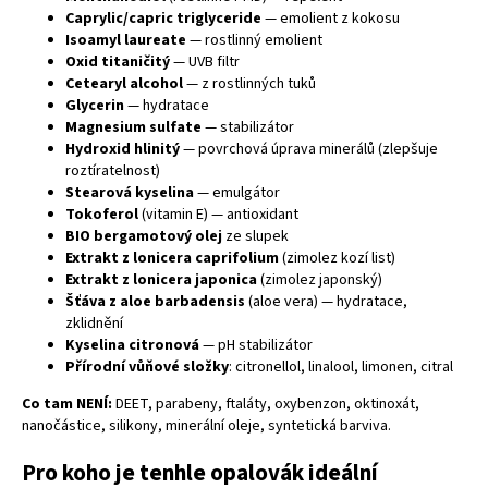
Caprylic/capric triglyceride
— emolient z kokosu
Isoamyl laureate
— rostlinný emolient
Oxid titaničitý
— UVB filtr
Cetearyl alcohol
— z rostlinných tuků
Glycerin
— hydratace
Magnesium sulfate
— stabilizátor
Hydroxid hlinitý
— povrchová úprava minerálů (zlepšuje
roztíratelnost)
Stearová kyselina
— emulgátor
Tokoferol
(vitamin E) — antioxidant
BIO bergamotový olej
ze slupek
Extrakt z lonicera caprifolium
(zimolez kozí list)
Extrakt z lonicera japonica
(zimolez japonský)
Šťáva z aloe barbadensis
(aloe vera) — hydratace,
zklidnění
Kyselina citronová
— pH stabilizátor
Přírodní vůňové složky
: citronellol, linalool, limonen, citral
Co tam NENÍ:
DEET, parabeny, ftaláty, oxybenzon, oktinoxát,
nanočástice, silikony, minerální oleje, syntetická barviva.
Pro koho je tenhle opalovák ideální