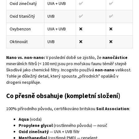
Oxid zinečnatý
UVA + UVB
✅
✅
Oxid titaničitý
UVB
✅
✅
Oxybenzon
UVA + UVB
❌
❌
Oktinoxát
UVB
❌
❌
Nano vs. non-nano:
V poslední době se zjistilo, že
nanočástice
minerálních filtrů (< 100 nm) jsou pro mořskou faunu téměř stejně
škodlivé jako chemické filtry. Incognito používá
non-nano
velikost.
Tohle je důležitý detail, který spousta „přírodních" opaláků v
drogerii nesplňuje.
Co přesně obsahuje (kompletní složení)
100% přírodního původu, certifikováno britskou
Soil Association
:
Aqua
(voda)
Propylene glycol
(rostlinného původu) — nosič
Oxid zinečnatý
— UVA + UVB filtr
Menthanediol
(rostlinné PMD) — repelent