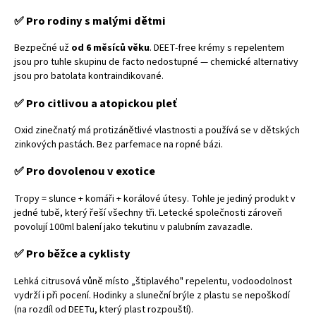
✅ Pro rodiny s malými dětmi
Bezpečné už
od 6 měsíců věku
. DEET-free krémy s repelentem
jsou pro tuhle skupinu de facto nedostupné — chemické alternativy
jsou pro batolata kontraindikované.
✅ Pro citlivou a atopickou pleť
Oxid zinečnatý má protizánětlivé vlastnosti a používá se v dětských
zinkových pastách. Bez parfemace na ropné bázi.
✅ Pro dovolenou v exotice
Tropy = slunce + komáři + korálové útesy. Tohle je jediný produkt v
jedné tubě, který řeší všechny tři. Letecké společnosti zároveň
povolují 100ml balení jako tekutinu v palubním zavazadle.
✅ Pro běžce a cyklisty
Lehká citrusová vůně místo „štiplavého" repelentu, vodoodolnost
vydrží i při pocení. Hodinky a sluneční brýle z plastu se nepoškodí
(na rozdíl od DEETu, který plast rozpouští).