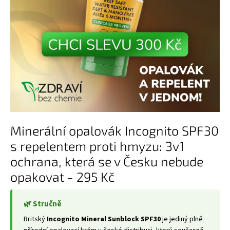
Minerální opalovák Incognito SPF30
s repelentem proti hmyzu: 3v1
ochrana, která se v Česku nebude
opakovat - 295 Kč
🌿 Stručně
Britský
Incognito Mineral Sunblock SPF30
je jediný plně