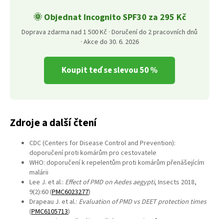
🌞 Objednat Incognito SPF30 za 295 Kč
Doprava zdarma nad 1 500 Kč · Doručení do 2 pracovních dnů
· Akce do 30. 6. 2026
Koupit teď se slevou 50 %
Zdroje a další čtení
CDC (Centers for Disease Control and Prevention):
doporučení proti komárům pro cestovatele
WHO: doporučení k repelentům proti komárům přenášejícím
malárii
Lee J. et al.:
Effect of PMD on Aedes aegypti
, Insects 2018,
9(2):60 (
PMC6023277
)
Drapeau J. et al.:
Evaluation of PMD vs DEET protection times
(
PMC6105713
)