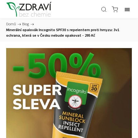
Domů
/
Blog
/
Minerální opalovák Incognito SPF30 s repelentem proti hmyzu: 3v1
ochrana, která se v Česku nebude opakovat - 295 Kč