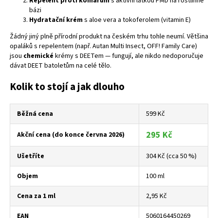
Repelent proti komárům
s aktivní látkou PMD na rostlinné
bázi
Hydratační krém
s aloe vera a tokoferolem (vitamin E)
Žádný jiný plně přírodní produkt na českém trhu tohle neumí. Většina
opaláků s repelentem (např. Autan Multi Insect, OFF! Family Care)
jsou
chemické
krémy s DEETem — fungují, ale nikdo nedoporučuje
dávat DEET batoletům na celé tělo.
Kolik to stojí a jak dlouho
Běžná cena
599 Kč
295 Kč
Akční cena (do konce června 2026)
Ušetříte
304 Kč (cca 50 %)
Objem
100 ml
Cena za 1 ml
2,95 Kč
EAN
5060164450269