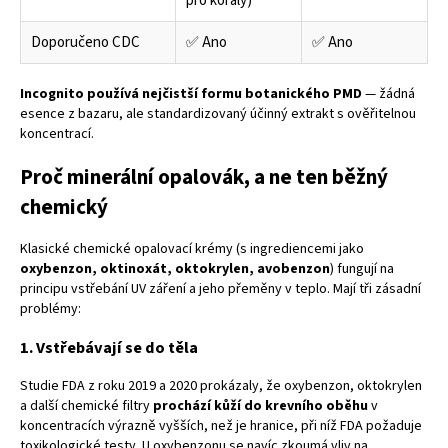
pro korály)
Doporučeno CDC
✅ Ano
✅ Ano
Incognito používá nejčistší formu botanického PMD
— žádná
esence z bazaru, ale standardizovaný účinný extrakt s ověřitelnou
koncentrací.
Proč minerální opalovák, a ne ten běžný
chemický
Klasické chemické opalovací krémy (s ingrediencemi jako
oxybenzon, oktinoxát, oktokrylen, avobenzon
) fungují na
principu vstřebání UV záření a jeho přeměny v teplo. Mají tři zásadní
problémy:
1. Vstřebávají se do těla
Studie FDA z roku 2019 a 2020 prokázaly, že oxybenzon, oktokrylen
a další chemické filtry
prochází kůží do krevního oběhu
v
koncentracích výrazně vyšších, než je hranice, při níž FDA požaduje
toxikologické testy. U oxybenzonu se navíc zkoumá vliv na