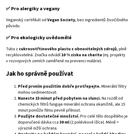
✅ Pro alergiky a vegany
Veganský certifikát od
Vegan Society
, bez ingredientů živočišného
původu.
✅ Pro ekologicky uvědomělé
Tuba z
cukrovotřtinového plastu z obnovitelných zdrojů
, plně
recyklovatelná. Značka odvádí
10 % zisku na charitu
(mj. projekty
v rozvojových zemích zaměřené na prevenci malárie).
Jak ho správně používat
Před prvním použitím dobře protřepejte.
Minerální filtry
mohou sedimentovat.
Naneste 15 minut před pobytem na slunci.
Na rozdíl od
chemických filtrů funguje minerální ochrana okamžitě, ale 15
minut pomůže filmu pevně přilnout.
Použijte dostatečné množství.
Pro celé tělo dospělého je
doporučená dávka cca
30 ml
(2 polévkové lžíce). Méně =
výrazně nižší ochrana.