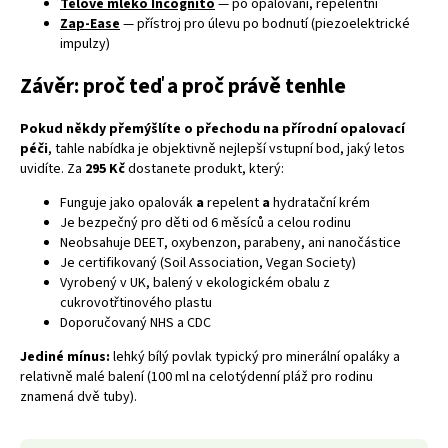
Tělové mléko Incognito
— po opalování, repelentní
Zap-Ease
— přístroj pro úlevu po bodnutí (piezoelektrické
impulzy)
Závěr: proč teď a proč právě tenhle
Pokud někdy přemýšlíte o přechodu na přírodní opalovací
péči
, tahle nabídka je objektivně nejlepší vstupní bod, jaký letos
uvidíte. Za
295 Kč
dostanete produkt, který:
Funguje jako opalovák
a
repelent
a
hydratační krém
Je bezpečný pro děti od 6 měsíců a celou rodinu
Neobsahuje DEET, oxybenzon, parabeny, ani nanočástice
Je certifikovaný (Soil Association, Vegan Society)
Vyrobený v UK, balený v ekologickém obalu z
cukrovotřtinového plastu
Doporučovaný NHS a CDC
Jediné mínus:
lehký bílý povlak typický pro minerální opaláky a
relativně malé balení (100 ml na celotýdenní pláž pro rodinu
znamená dvě tuby).