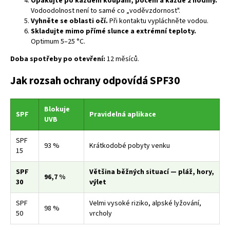
Opakujte po každém koupání, pocení a každé 2 hodiny.
Vodoodolnost není to samé co „voděvzdornost".
Vyhněte se oblasti očí.
Při kontaktu vypláchněte vodou.
Skladujte mimo přímé slunce a extrémní teploty.
Optimum 5–25 °C.
Doba spotřeby po otevření:
12 měsíců.
Jak rozsah ochrany odpovídá SPF30
Blokuje
SPF
Pravidelná aplikace
UVB
SPF
93 %
Krátkodobé pobyty venku
15
SPF
Většina běžných situací — pláž, hory,
96,7 %
30
výlet
SPF
Velmi vysoké riziko, alpské lyžování,
98 %
50
vrcholy