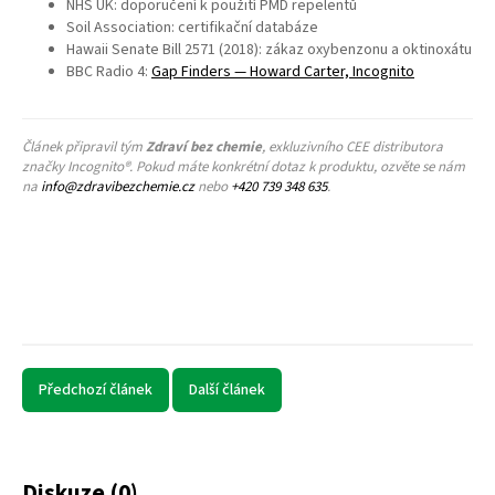
NHS UK: doporučení k použití PMD repelentů
Soil Association: certifikační databáze
Hawaii Senate Bill 2571 (2018): zákaz oxybenzonu a oktinoxátu
BBC Radio 4:
Gap Finders — Howard Carter, Incognito
Článek připravil tým
Zdraví bez chemie
, exkluzivního CEE distributora
značky Incognito®. Pokud máte konkrétní dotaz k produktu, ozvěte se nám
na
info@zdravibezchemie.cz
nebo
+420 739 348 635
.
Předchozí článek
Další článek
Diskuze (0)