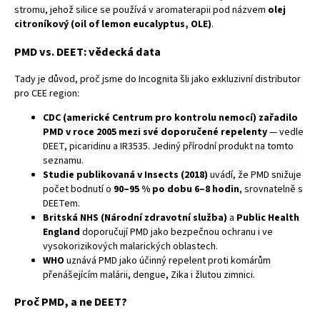
stromu, jehož silice se používá v aromaterapii pod názvem
olej
citroníkový (oil of lemon eucalyptus, OLE)
.
PMD vs. DEET: vědecká data
Tady je důvod, proč jsme do Incognita šli jako exkluzivní distributor
pro CEE region:
CDC (americké Centrum pro kontrolu nemocí) zařadilo
PMD v roce 2005 mezi své doporučené repelenty
— vedle
DEET, picaridinu a IR3535. Jediný přírodní produkt na tomto
seznamu.
Studie publikovaná v Insects (2018)
uvádí, že PMD snižuje
počet bodnutí o
90–95 % po dobu 6–8 hodin
, srovnatelně s
DEETem.
Britská NHS (Národní zdravotní služba)
a
Public Health
England
doporučují PMD jako bezpečnou ochranu i ve
vysokorizikových malarických oblastech.
WHO
uznává PMD jako účinný repelent proti komárům
přenášejícím malárii, dengue, Zika i žlutou zimnici.
Proč PMD, a ne DEET?