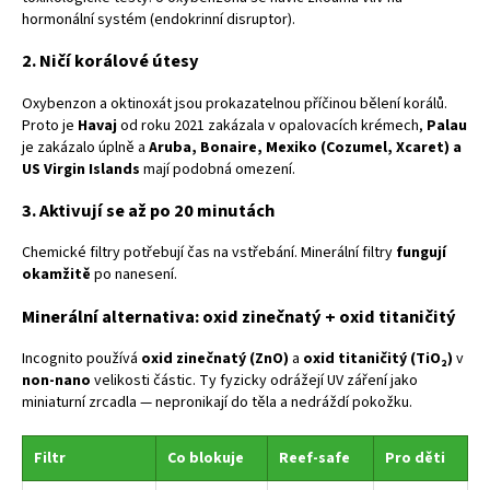
hormonální systém (endokrinní disruptor).
2. Ničí korálové útesy
Oxybenzon a oktinoxát jsou prokazatelnou příčinou bělení korálů.
Proto je
Havaj
od roku 2021 zakázala v opalovacích krémech,
Palau
je zakázalo úplně a
Aruba, Bonaire, Mexiko (Cozumel, Xcaret) a
US Virgin Islands
mají podobná omezení.
3. Aktivují se až po 20 minutách
Chemické filtry potřebují čas na vstřebání. Minerální filtry
fungují
okamžitě
po nanesení.
Minerální alternativa: oxid zinečnatý + oxid titaničitý
Incognito používá
oxid zinečnatý (ZnO)
a
oxid titaničitý (TiO₂)
v
non-nano
velikosti částic. Ty fyzicky odrážejí UV záření jako
miniaturní zrcadla — nepronikají do těla a nedráždí pokožku.
Filtr
Co blokuje
Reef-safe
Pro děti