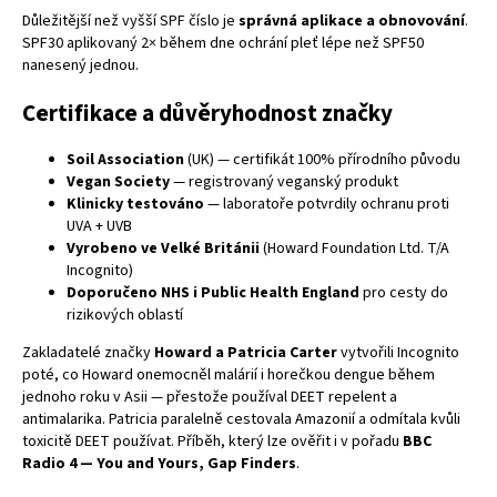
Důležitější než vyšší SPF číslo je
správná aplikace a obnovování
.
SPF30 aplikovaný 2× během dne ochrání pleť lépe než SPF50
nanesený jednou.
Certifikace a důvěryhodnost značky
Soil Association
(UK) — certifikát 100% přírodního původu
Vegan Society
— registrovaný veganský produkt
Klinicky testováno
— laboratoře potvrdily ochranu proti
UVA + UVB
Vyrobeno ve Velké Británii
(Howard Foundation Ltd. T/A
Incognito)
Doporučeno NHS i Public Health England
pro cesty do
rizikových oblastí
Zakladatelé značky
Howard a Patricia Carter
vytvořili Incognito
poté, co Howard onemocněl malárií i horečkou dengue během
jednoho roku v Asii — přestože používal DEET repelent a
antimalarika. Patricia paralelně cestovala Amazonií a odmítala kvůli
toxicitě DEET používat. Příběh, který lze ověřit i v pořadu
BBC
Radio 4 — You and Yours, Gap Finders
.