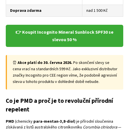
Doprava zdarma
nad 1 500 Kč
👉 Koupit Incognito Mineral Sunblock SPF30 se
slevou 50 %
⏰
Akce platí do 30. června 2026.
Po skončení slevy se
cena vrací na standardních 599 Kč. Jako exkluzivní distributor
značky Incognito pro CEE region víme, že podobně agresivní
sleva u tohoto produktu v dohledné době nebude.
Co je PMD a proč je to revoluční přírodní
repelent
PMD
(chemicky
para-mentan-3,8-diol
) je přírodní sloučenina
získávaná z listů australského citroníkovníku
Corymbia citriodora
—