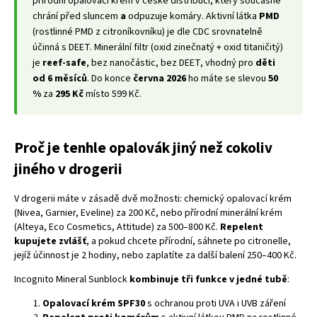
přírodní opalovací krém v české distribuci, který současně
chrání před sluncem
a
odpuzuje komáry. Aktivní látka
PMD
(rostlinné PMD z citroníkovníku) je dle CDC srovnatelně
účinná s DEET. Minerální filtr (oxid zinečnatý + oxid titaničitý)
je
reef-safe
, bez nanočástic, bez DEET, vhodný pro
děti
od 6 měsíců
. Do konce
června 2026
ho máte se slevou
50
%
za
295 Kč
místo 599 Kč.
Proč je tenhle opalovák jiný než cokoliv
jiného v drogerii
V drogerii máte v zásadě dvě možnosti: chemický opalovací krém
(Nivea, Garnier, Eveline) za 200 Kč, nebo přírodní minerální krém
(Alteya, Eco Cosmetics, Attitude) za 500–800 Kč.
Repelent
kupujete zvlášť
, a pokud chcete přírodní, sáhnete po citronelle,
jejíž účinnost je 2 hodiny, nebo zaplatíte za další balení 250–400 Kč.
Incognito Mineral Sunblock
kombinuje tři funkce v jedné tubě
:
Opalovací krém SPF30
s ochranou proti UVA i UVB záření