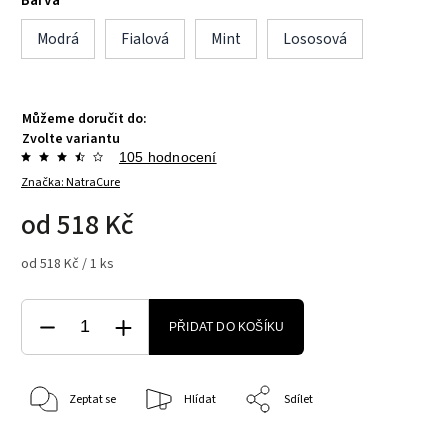
Modrá
Fialová
Mint
Lososová
Můžeme doručit do:
Zvolte variantu
105 hodnocení
Značka:
NatraCure
od
518 Kč
od 518 Kč / 1 ks
PŘIDAT DO KOŠÍKU
Zeptat se
Hlídat
Sdílet