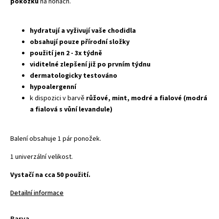
pokožku
na nohách.
hydratují a vyživují vaše chodidla
obsahují pouze přírodní složky
použití jen 2 - 3x týdně
viditelné zlepšení již po prvním týdnu
dermatologicky testováno
hypoalergenní
k dispozici v barvě
růžové, mint, modré a fialové (modrá
a fialová s vůní levandule)
Balení obsahuje 1 pár ponožek.
1 univerzální velikost.
Vystačí na cca 50 použití.
Detailní informace
Barva