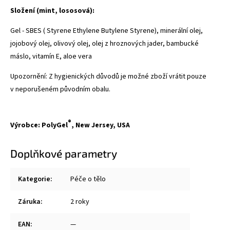
Složení (mint, lososová):
Gel - SBES (
Styrene Ethylene Butylene Styrene
), minerální olej,
jojobový olej, olivový olej, olej z hroznových jader, bambucké
máslo, vitamín E, aloe vera
Upozornění: Z hygienických důvodů je možné zboží vrátit pouze
v neporušeném původním obalu.
®
Výrobce:
PolyGel
, New Jersey, USA
Doplňkové parametry
Kategorie
:
Péče o tělo
Záruka
:
2 roky
EAN
:
—