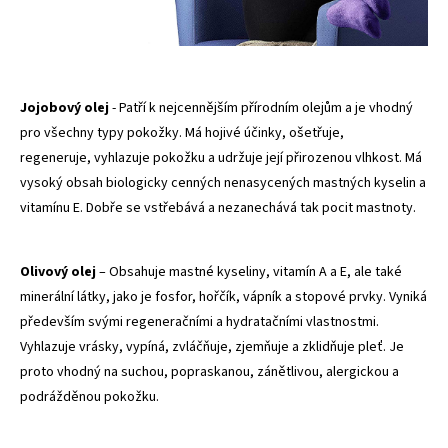
Jojobový olej
- Patří k nejcennějším přírodním olejům a je vhodný
pro všechny typy pokožky. Má hojivé účinky, ošetřuje,
regeneruje, vyhlazuje pokožku a udržuje její přirozenou vlhkost. Má
vysoký obsah biologicky cenných nenasycených mastných kyselin a
vitamínu E. Dobře se vstřebává a nezanechává tak pocit mastnoty.
Olivový olej
– Obsahuje mastné kyseliny, vitamín A a E, ale také
minerální látky, jako je fosfor, hořčík, vápník a stopové prvky. Vyniká
především svými regeneračními a hydratačními vlastnostmi.
Vyhlazuje vrásky, vypíná, zvláčňuje, zjemňuje a zklidňuje pleť. Je
proto vhodný na suchou, popraskanou, zánětlivou, alergickou a
podrážděnou pokožku.