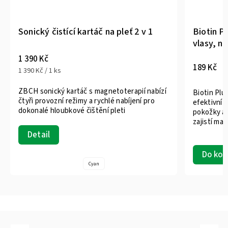
Sonický čistící kartáč na pleť 2 v 1
Biotin Pl
vlasy, ne
1 390 Kč
189 Kč
1 390 Kč / 1 ks
ZBCH sonický kartáč s magnetoterapií nabízí
Biotin Plu
čtyři provozní režimy a rychlé nabíjení pro
efektivní 
dokonalé hloubkové čištění pleti
pokožky a 
zajistí ma
Detail
Do koš
Cyan