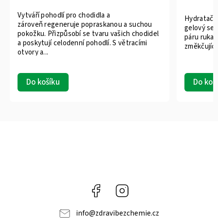
Vytváří pohodlí pro chodidla a
Hydratačn
zároveň regeneruje popraskanou a suchou
gelový set
pokožku. Přizpůsobí se tvaru vašich chodidel
páru rukav
a poskytují celodenní pohodlí. S větracími
změkčující
otvory a...
Do košíku
Do koš
Facebook
Instagram
info
@
zdravibezchemie.cz