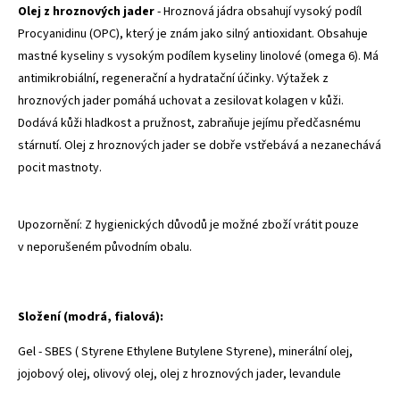
Olej z hroznových jader
- Hroznová jádra obsahují vysoký podíl
Procyanidinu (OPC), který je znám jako silný antioxidant. Obsahuje
mastné kyseliny s vysokým podílem kyseliny linolové (omega 6). Má
antimikrobiální, regenerační a hydratační účinky. Výtažek z
hroznových jader pomáhá uchovat a zesilovat kolagen v kůži.
Dodává kůži hladkost a pružnost, zabraňuje jejímu předčasnému
stárnutí. Olej z hroznových jader se dobře vstřebává a nezanechává
pocit mastnoty.
Upozornění: Z hygienických důvodů je možné zboží vrátit pouze
v neporušeném původním obalu.
Složení (modrá, fialová):
Gel - SBES (
Styrene Ethylene Butylene Styrene
), minerální olej,
jojobový olej, olivový olej, olej z hroznových jader, levandule