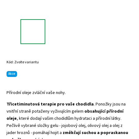
Kód:
Zvolte variantu
Akce
Přírodní oleje zvláční vaše nohy.
Třicetiminutová terapie pro vaše chodidla
. Ponožky jsou na
vnitřní straně potaženy vyživujícím gelem
obsahující přírodní
oleje
, které dodají vašim chodidlům hydrataci a přírodní látky.
Pečlivě vybrané složky gelu - jojobový olej, olivový olej a olej z
jader hroznů - pomáhají hojit a
změkčují suchou a popraskanou