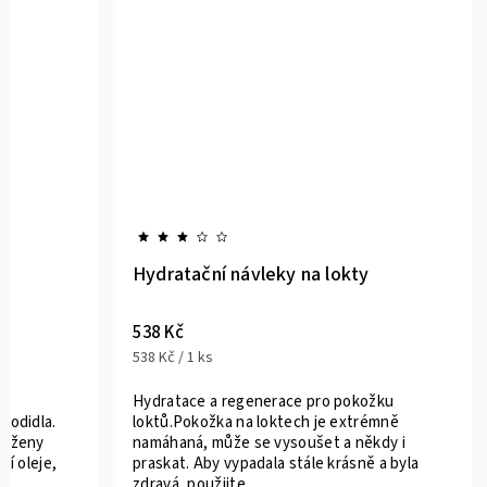
Hydratační návleky na lokty
538 Kč
538 Kč / 1 ks
Hydratace a regenerace pro pokožku
hodidla.
loktů.Pokožka na loktech je extrémně
otaženy
namáhaná, může se vysoušet a někdy i
ní oleje,
praskat. Aby vypadala stále krásně a byla
zdravá, použijte...