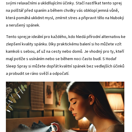
svými relaxačními a uklidňujícími účinky. Stačí nastříkat tento sprej
na polštář před spaním a během chvilky vás obklopí jemná vůně,
která pomáhá uklidnit mysl, zmírnit stres a připravit tělo na hluboký
a nerušený spánek.
Tento sprej je ideální pro každého, kdo hledá přírodní alternativu ke
zlepšení kvality spánku. Díky praktickému balení si ho můžete vzít
kamkoli s sebou, ať už na cesty nebo domů. Je vhodný pro ty, kteří
mají potíže s usínáním nebo se během noci často budí. S Hodaf
Sleep Spray si můžete dopřát kvalitní spánek bez vedlejších účinků
a probudit se ráno svěží a odpočatí.