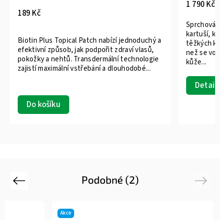
1 790 Kč
189 Kč
Sprchová h
kartuší, k
Biotin Plus Topical Patch nabízí jednoduchý a
těžkých ko
efektivní způsob, jak podpořit zdraví vlasů,
než se vod
pokožky a nehtů. Transdermální technologie
kůže...
zajistí maximální vstřebání a dlouhodobé...
Detail
Do košíku
Podobné (2)
Previous
Next
Akce