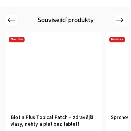
Související produkty
Previous
Next
Novinka
Novinka
Biotin Plus Topical Patch – zdravější
Sprchová
vlasy, nehty a pleť bez tablet!