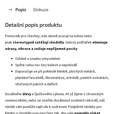
Popis
Diskuze
Detailní popis produktu
Pomocník pro všechny, kdo denně pracují na nohou nebo
jinak
stereotypně zatěžují chodidla
. Gelový polštářek
eliminuje
nárazy, vibrace a snižuje nepříjemné pocity
Odolné a snadno omyvatelné.
Spěte celou noc bez bolesti a nepohodlí.
Doporučuje se při pokleslé klenbě, plochých nohách,
plantární fasciitidě, fibromatóze, artritidě, patních ostruhách,
vbočených palcích a dalších.
Dosáhněte
úlevy
a špičkového výkonu. Ať už žijete s chronickým
onemocněním, nebo se snažíte dosáhnout osobních rekordů, náš
návlek vám pomůže najít sílu k uzdravení. Podpůrné návleky pro
klenbu a chodidla jsou navrženy tak, aby vám
pomohly získat