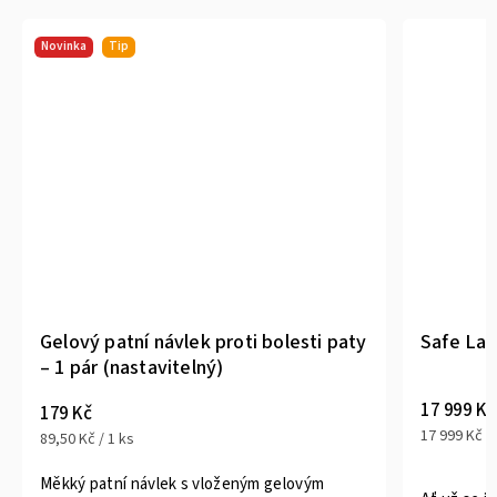
Novinka
Tip
Gelový patní návlek proti bolesti paty
Safe Las
– 1 pár (nastavitelný)
17 999 Kč
179 Kč
17 999 Kč / 
89,50 Kč / 1 ks
Měkký patní návlek s vloženým gelovým