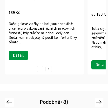
159 Kč
180 Kč
od
Naše gelové vložky do bot jsou speciálně
určené pro vykonávání různých pracovních
Tuba s gel
činností, kdy trávíte na nohou celý den.
gelovým vn
Dodají vám neobyčejný pocit komfortu. Díky
zmírnění t
těmto...
Napomáhá 
otlaky,...
Detail
Detail
L
S
Podobné (8)
Previous
Next