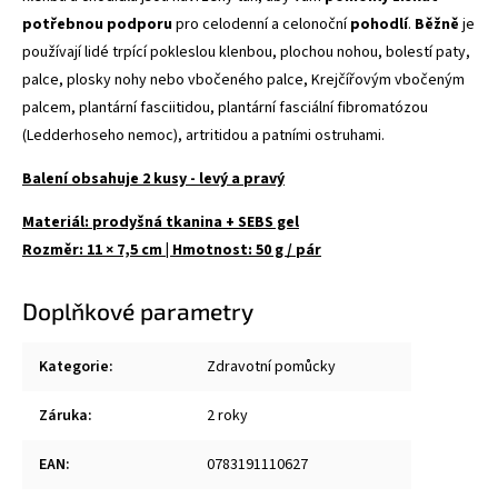
potřebnou podporu
pro celodenní a celonoční
pohodlí
.
Běžně
je
používají lidé trpící pokleslou klenbou, plochou nohou, bolestí paty,
palce, plosky nohy nebo vbočeného palce, Krejčířovým vbočeným
palcem, plantární fasciitidou, plantární fasciální fibromatózou
(Ledderhoseho nemoc), artritidou a patními ostruhami.
Balení obsahuje 2 kusy - levý a pravý
Materiál: prodyšná tkanina + SEBS gel
Rozměr: 11 × 7,5 cm | Hmotnost: 50 g / pár
Doplňkové parametry
Kategorie
:
Zdravotní pomůcky
Záruka
:
2 roky
EAN
:
0783191110627