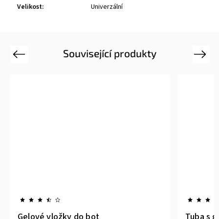
Velikost
:
Univerzální
Související produkty
Previous
Next
Gelové vložky do bot
Tuba s g