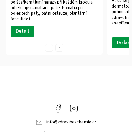
Ať už se j
polštářkem tlumí nárazy při každém kroku a
dermatolog
odlehčuje namáhané patě. Pomáhá při
pohmožděn
bolestech paty, patní ostruze, plantární
zdravotní 
fasciitidě i...
znepříjemni
Detail
Do koš
L
S
Facebook
Instagram
info
@
zdravibezchemie.cz