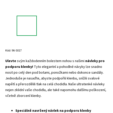
Kód:
96-S017
Ulevte
svým každodenním bolestem nohou s našimi
návleky pro
podporu klenby!
Tyto elegantní a pohodlné návyky lze snadno
nosit po celý den pod botami, ponožkami nebo dokonce sandály.
Jednoduše je nasaďte, abyste podpořili klenbu, snížili svalové
napětí a přerozdělili tlak na celá chodidla. Naše ultratenké návleky
nejen zklidní vaše chodidla, ale také napomohu dalšímu poškození,
včetně zborcení klenby.
Speciálně navržený návlek na podporu klenby