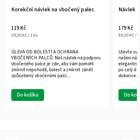
kční návlek na vbočený palec
Návlek pro podpor
č
179 Kč
č / 1 ks
89,50 Kč / 1 ks
A OD BOLESTÍ A OCHRANA
Ulevte svým každode
NÝCH PALCŮ: Náš návlek na podporu
našimi návleky pro po
ného palce je zde, aby vám pomohl
elegantní a pohodlné 
t nepohodlí, bolest a zmírnit zánět
po celý den pod bota
ený vbočenými palci....
dokonce...
 košíku
Do košíku