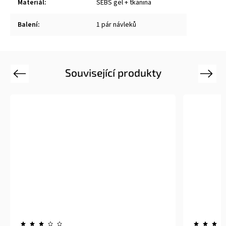
Materiál
:
SEBS gel + tkanina
Balení
:
1 pár návleků
Související produkty
Previous
Next