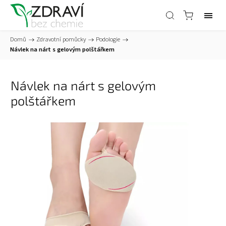
Domů
/
Zdravotní pomůcky
/
Podologie
/
Návlek na nárt s gelovým polštářkem
Návlek na nárt s gelovým
polštářkem