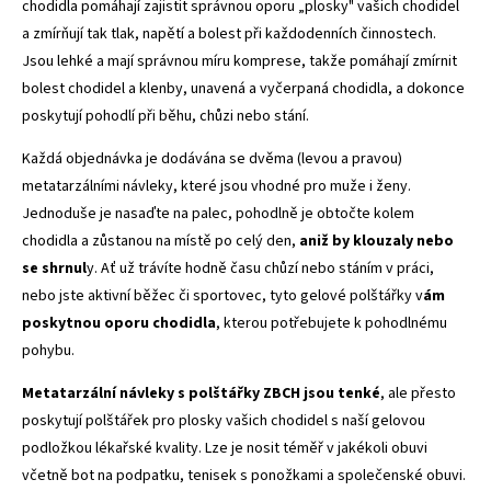
chodidla pomáhají zajistit správnou oporu „plosky" vašich chodidel
a zmírňují tak tlak, napětí a bolest při každodenních činnostech.
Jsou lehké a mají správnou míru komprese, takže pomáhají zmírnit
bolest chodidel a klenby, unavená a vyčerpaná chodidla, a dokonce
poskytují pohodlí při běhu, chůzi nebo stání.
Každá objednávka je dodávána se dvěma (levou a pravou)
metatarzálními návleky, které jsou vhodné pro muže i ženy.
Jednoduše je nasaďte na palec, pohodlně je obtočte kolem
chodidla a zůstanou na místě po celý den,
aniž by klouzaly nebo
se shrnul
y. Ať už trávíte hodně času chůzí nebo stáním v práci,
nebo jste aktivní běžec či sportovec, tyto gelové polštářky v
ám
poskytnou oporu chodidla
, kterou potřebujete k pohodlnému
pohybu.
Metatarzální návleky s polštářky ZBCH jsou tenké
, ale přesto
poskytují polštářek pro plosky vašich chodidel s naší gelovou
podložkou lékařské kvality. Lze je nosit téměř v jakékoli obuvi
včetně bot na podpatku, tenisek s ponožkami a společenské obuvi.