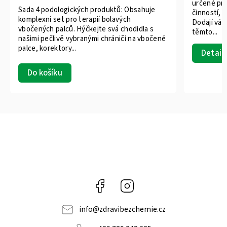
určené pro
Sada 4 podologických produktů: Obsahuje
činností, 
komplexní set pro terapií bolavých
Dodají vám
vbočených palců. Hýčkejte svá chodidla s
těmto...
našimi pečlivě vybranými chrániči na vbočené
palce, korektory...
Detail
Do košíku
Facebook
Instagram
info
@
zdravibezchemie.cz