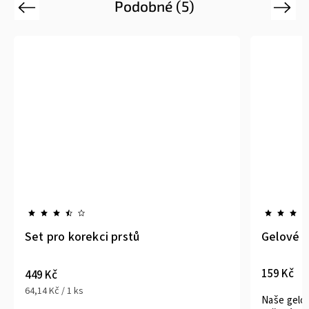
Podobné (5)
Previous
Next
Set pro korekci prstů
Gelové v
159 Kč
449 Kč
64,14 Kč / 1 ks
Naše gelov