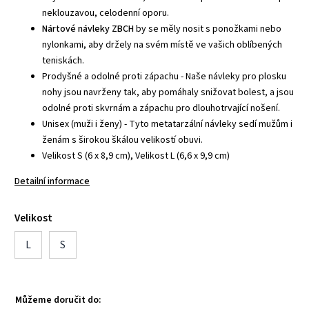
neklouzavou, celodenní oporu.
Nártové návleky ZBCH
by se měly nosit s ponožkami nebo
nylonkami, aby držely na svém místě ve vašich oblíbených
teniskách.
Prodyšné a odolné proti zápachu - Naše návleky pro plosku
nohy jsou navrženy tak, aby pomáhaly snižovat bolest, a jsou
odolné proti skvrnám a zápachu pro dlouhotrvající nošení.
Unisex (muži i ženy) - Tyto metatarzální návleky sedí mužům i
ženám s širokou škálou velikostí obuvi.
Velikost S (6 x 8,9 cm), Velikost L (6,6 x 9,9 cm)
Detailní informace
Velikost
L
S
Můžeme doručit do: