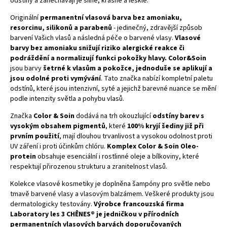
odstíny a zanechávají je silné, krásné a lesklé.
Originální
permanentní vlasová barva bez amoniaku,
resorcinu, silikonů a parabenů
- jedinečný, zdravější způsob
barvení Vašich vlasů a následná péče o barvené vlasy.
Vlasové
barvy
bez amoniaku snižují riziko alergické reakce či
podráždění a normalizují funkci pokožky hlavy.
Color&Soin
jsou barvy
šetrné k vlasům a pokožce, jednoduše se aplikují a
jsou odolné proti vymývání
. Tato značka nabízí kompletní paletu
odstínů, které jsou intenzivní, syté a jejichž barevné nuance se mění
podle intenzity světla a pohybu vlasů.
Značka
Color & Soin
dodává na trh okouzlující
odstíny barev s
vysokým obsahem pigmentů
, které
100% kryjí šediny již při
prvním použití
, mají dlouhou trvanlivost a vysokou odolnost proti
UV záření i proti účinkům chlóru.
Komplex Color & Soin Oleo-
protein
obsahuje esenciální i rostlinné oleje a bílkoviny, které
respektují přirozenou strukturu a zranitelnost vlasů.
Kolekce vlasové kosmetiky je doplněna šampóny pro
světle
nebo
tmavě barvené vlasy
a
vlasovým balzámem
. Veškeré produkty jsou
dermatologicky testovány.
Výrobce francouzská firma
Laboratory les 3 CHÊNES® je jedničkou v přírodních
permanentních vlasových barvách doporučovaných