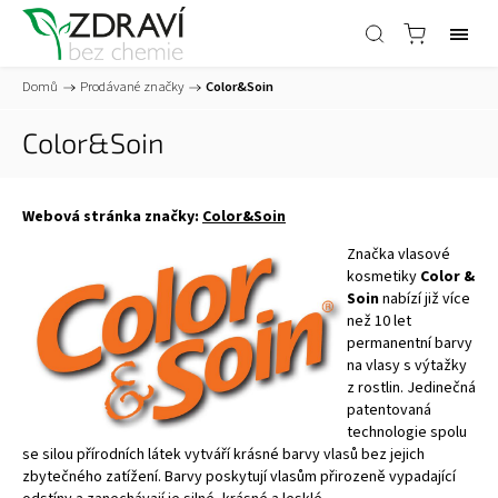
Domů
/
Prodávané značky
/
Color&Soin
Color&Soin
Webová stránka značky:
Color&Soin
Značka vlasové
kosmetiky
Color &
Soin
nabízí již více
než 10 let
permanentní barvy
na vlasy s výtažky
z rostlin. Jedinečná
patentovaná
technologie spolu
se silou přírodních látek vytváří krásné barvy vlasů bez jejich
zbytečného zatížení. Barvy poskytují vlasům přirozeně vypadající