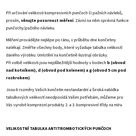
Při určování velikosti kompresivních punčoch či pažních návleků,
prosím,
věnujte pozornost měření
. Závisí na něm správná funkce
punčochy/pažního návleku.
Měření provádějte nejlépe po ránu, v průběhu dne končetiny
natékají. Změřte všechny body, které vyžaduje tabulka velikostí
daného výrobku. Umístění na končetině ilustrují obrázky.
Při volbě velikosti jsou nejdůležitější hodnoty v bodech
b (obvod
nad kotníkem), d (obvod pod kolenem) a g (obvod 5 cm pod
rozkrokem)
.
Jsou-li rozměry Vašich končetin nestandardní a široká nabídka
tabulkových velikostí neodpovídá Vašim potřebám, můžeme pro
Vás vyrobit kompresní produkty 2. a 3. kompresivní třídy na míru.
VELIKOSTNÍ TABULKA ANTITROMBOTICKÝCH PUNČOCH