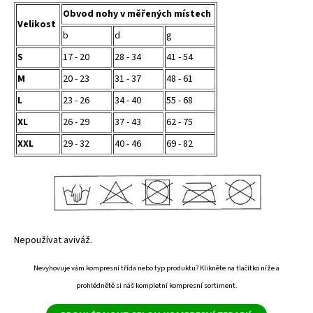
Obvod nohy v měřených místech
Velikost
b
d
g
S
17 - 20
28 - 34
41 - 54
M
20 - 23
31 - 37
48 - 61
L
23 - 26
34 - 40
55 - 68
XL
26 - 29
37 - 43
62 - 75
XXL
29 - 32
40 - 46
69 - 82
Nepoužívat aviváž.
Nevyhovuje vám kompresní třída nebo typ produktu? Klikněte na tlačítko níže a
prohlédnětě si náš kompletní kompresní sortiment.