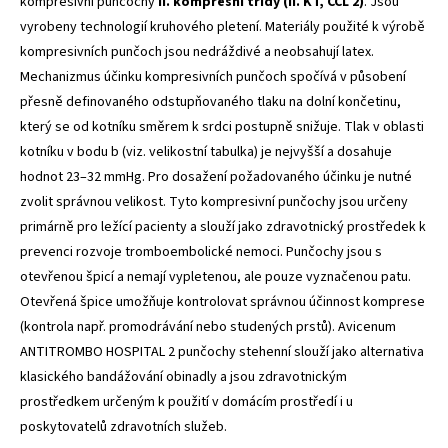
kompresivní punčochy
II. kompresní třídy (II. KT, CCL 2)
. Jsou
vyrobeny technologií kruhového pletení. Materiály použité k výrobě
kompresivních punčoch jsou nedráždivé a neobsahují latex.
Mechanizmus účinku kompresivních punčoch spočívá v působení
přesně definovaného odstupňovaného tlaku na dolní končetinu,
který se od kotníku směrem k srdci postupně snižuje. Tlak v oblasti
kotníku v bodu b (viz. velikostní tabulka) je nejvyšší a dosahuje
hodnot 23–32 mmHg. Pro dosažení požadovaného účinku je nutné
zvolit správnou velikost. Tyto kompresivní punčochy jsou určeny
primárně pro ležící pacienty a slouží jako zdravotnický prostředek k
prevenci rozvoje tromboembolické nemoci. Punčochy jsou s
otevřenou špicí a nemají vypletenou, ale pouze vyznačenou patu.
Otevřená špice umožňuje kontrolovat správnou účinnost komprese
(kontrola např. promodrávání nebo studených prstů). Avicenum
ANTITROMBO HOSPITAL 2 punčochy stehenní slouží jako alternativa
klasického bandážování obinadly a jsou zdravotnickým
prostředkem určeným k použití v domácím prostředí i u
poskytovatelů zdravotních služeb.