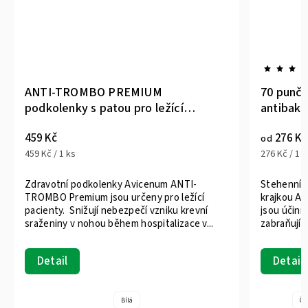
70 punčochy samodržící
ící
antibakteriální
276 Kč
od
276 Kč / 1 ks
 ANTI-
Stehenní samodržící podpůrné punčochy s
 ležící
krajkou Avicenum 70 zlepšují krevní oběh,
ku krevní
jsou účinnou prevencí tvorby křečových žil,
izace v...
zabraňují vzniku občasných otoků a zmírňují...
Detail
+ další
Černá
Sahara
Antracit