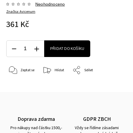
Neohodnoceno
Značka:
Avicenum
361 Kč
PŘIDAT DO KOŠÍKU
Zeptat se
Hlídat
Sdílet
Doprava zdarma
GDPR ZBCH
Pro nákupy nad částku 1500,-
Vždy se řídíme zásadami