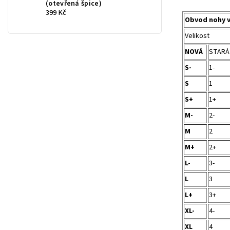
(otevřená špice)
399 Kč
Obvod nohy 
Velikost
NOVÁ
STARÁ
S-
1-
S
1
S+
1+
M-
2-
M
2
M+
2+
L-
3-
L
3
L+
3+
XL-
4-
XL
4