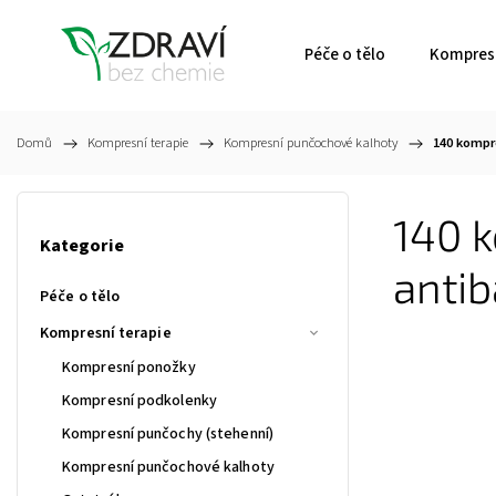
Péče o tělo
Kompresn
Domů
/
Kompresní terapie
/
Kompresní punčochové kalhoty
/
140 kompr
140 
Kategorie
antib
Péče o tělo
Kompresní terapie
Kompresní ponožky
Kompresní podkolenky
Kompresní punčochy (stehenní)
Kompresní punčochové kalhoty