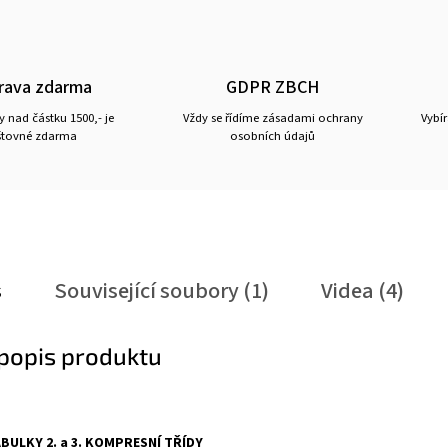
rava zdarma
GDPR ZBCH
 nad částku 1500,- je
Vždy se řídíme zásadami ochrany
Vybí
tovné zdarma
osobních údajů
s
Související soubory (1)
Videa (4)
 popis produktu
BULKY 2. a 3. KOMPRESNÍ TŘÍDY