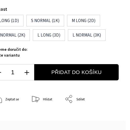
kost
 LONG (1D)
S NORMAL (1K)
M LONG (2D)
 NORMAL (2K)
L LONG (3D)
L NORMAL (3K)
me doručit do:
te variantu
PŘIDAT DO KOŠÍKU
Zeptat se
Hlídat
Sdílet