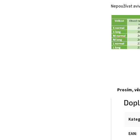
Nepoužívat avi
Prosím, vě
Dopl
Kateg
EAN
: