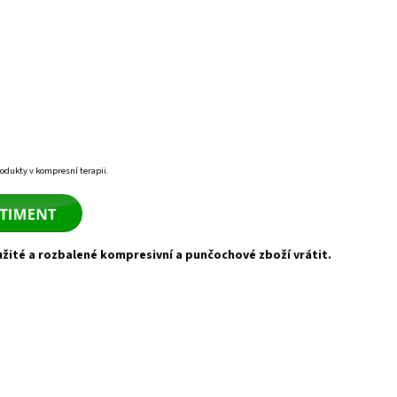
odukty v kompresní terapii
.
užité a rozbalené kompresivní a punčochové zboží vrátit.