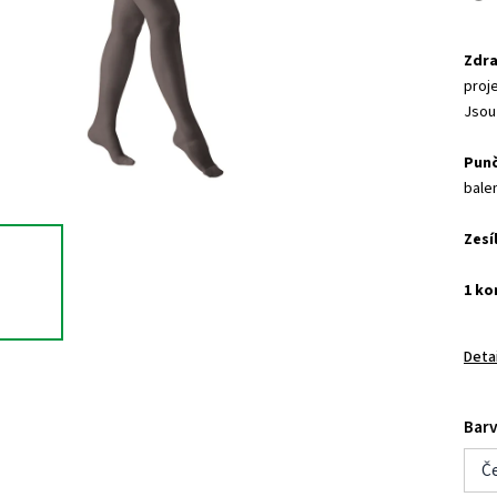
Zdra
proje
Jsou
Punč
balen
Zesí
1 ko
Deta
Bar
Č