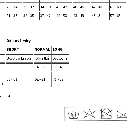
28 - 34
29 - 32
34 - 39
41 - 47
40 - 46
42 - 48
61 - 69
31 - 37
32 - 35
37 - 42
44 - 50
43 - 49
45 - 51
57 - 65
Délkové míry
SHORT
NORMAL
LONG
UK/ultra krátká
K/krátká
D/dlouhá
-
34 - 38
38 - 43
56 - 62
62 - 71
71 - 82
oty
á míra