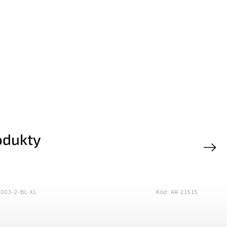
odukty
Next
Z-XZ9002-2-BL-XL
Kód:
AR-19649