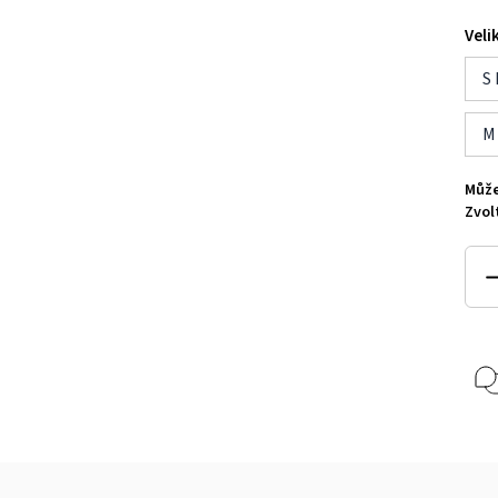
Veli
S
M
Může
Zvol