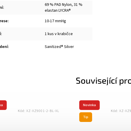
69 % PAD Nylon, 31 %
ní
:
elastan LYCRA®
rese
:
10-17 mmHg
í
:
1 kus v krabičce
dení
:
Sanitized® Silver
Související pr
Novinka
Kód:
AR-21515
Kód:
X
Tip