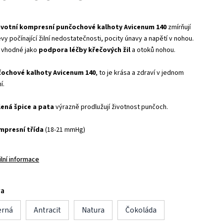
votní kompresní punčochové kalhoty Avicenum 140
zmírňují
vy počínající žilní nedostatečnosti, pocity únavy a napětí v nohou.
 vhodné jako
podpora léčby křečových žil
a otoků nohou.
ochové kalhoty Avicenum 140
, to je krása a zdraví v jednom
í.
lená špice a pata
výrazně prodlužují životnost punčoch.
mpresní třída
(18-21 mmHg)
ilní informace
va
erná
Antracit
Natura
Čokoláda