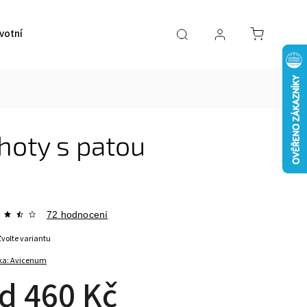
votní pomůcky
VÝPRODEJ
Značky
hoty s patou
72 hodnocení
Zvolte variantu
ka:
Avicenum
od
460 Kč