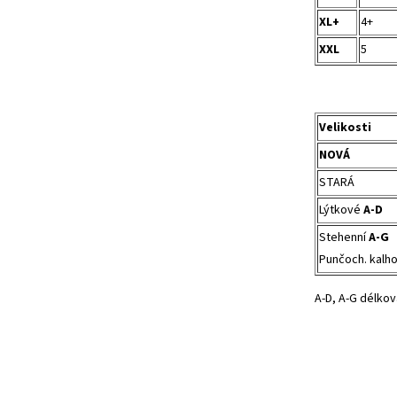
XL+
4+
XXL
5
Velikosti
NOVÁ
STARÁ
Lýtkové
A-D
Stehenní
A-G
Punčoch. kalh
A-D, A-G délkov