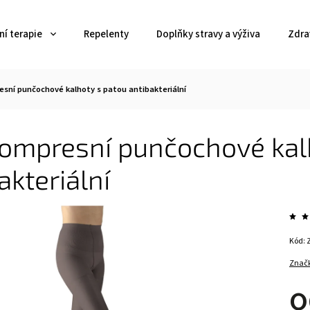
í terapie
Repelenty
Doplňky stravy a výživa
Zdra
esní punčochové kalhoty s patou antibakteriální
kompresní punčochové kal
akteriální
Kód:
Znač