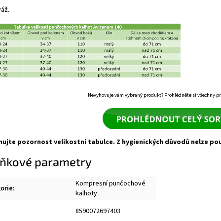
váž.
Nevyhovuje vám vybraný produkt? Prohlédněte si
všechny pr
nujte pozornost velikostní tabulce. Z hygienických důvodů nelze po
ňkové parametry
Kompresní punčochové
orie
:
kalhoty
8590072697403