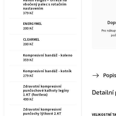
Hallux Valgus – Ortéza na
vbočený palec s rotačním
nastavením
379 Kč
Dop
ENERGYMEL
200 Kč
Pro nákupy
poš
CLEARMEL
200 Kč
Kompresivní bandáž - koleno
359 Kč
Kompresivní bandáž - kotník
Popi
279 Kč
Zdravotní kompresivní
punčochové kalhoty legíny
Detailní
1.KT (footless)
499 Kč
Zdravotní kompresivní
punčochy lýtkové 2.KT
VELIKOSTNÍ TA