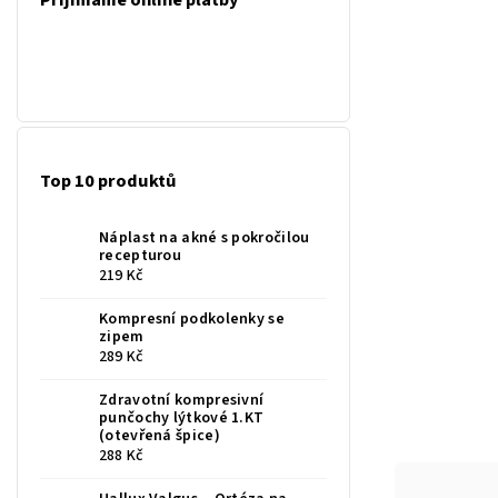
Přijímáme online platby
Top 10 produktů
Náplast na akné s pokročilou
recepturou
219 Kč
Kompresní podkolenky se
zipem
289 Kč
Zdravotní kompresivní
punčochy lýtkové 1.KT
(otevřená špice)
288 Kč