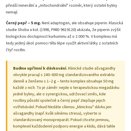
přináší minerální a „mitochondriální" rozměr, který ostatní byliny
nemají.
Černý pepř – 5 mg.
Není adaptogen, ale obsahuje piperin. Klasická
studie Shoba a kol. (1998, PMID 9619120) ukázala, že piperin zvýšil
biologickou dostupnost kurkuminu až o 2 000 %. V komplexu má
tedy jediný úkol: pomoci tělu lépe využít aktivní látky z ostatních
čtyř rostlin.
Buďme upřímní k dávkování.
Klinické studie ašvagandhy
obvykle pracují s 240–600 mg standardizovaného extraktu
denně a ženšenu s 1–2 g – tento komplex obsahuje 50 mg
každé z nich. To je záměr: nejde o terapeutickou megadávku
jedné byliny, ale o synergickou, udržovací směs, kde
rostliny působí společně a černý pepř zlepšuje jejich
vstřebávání. Pokud hledáte cílenou „klinickou" dávku jen
ašvagandhy (např. kvůli silnému stresu), vyberte si
standardizovaný monopreparát. Pokud chcete jemnou,
komplexní každodenní podporu energie a klidu, dává tahle