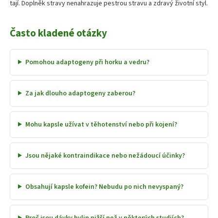
tají. Doplněk stravy nenahrazuje pestrou stravu a zdravý životní styl.
Často kladené otázky
Pomohou adaptogeny při horku a vedru?
Za jak dlouho adaptogeny zaberou?
Mohu kapsle užívat v těhotenství nebo při kojení?
Jsou nějaké kontraindikace nebo nežádoucí účinky?
Obsahují kapsle kofein? Nebudu po nich nevyspaný?
Proč jsou dávky bylin nižší než v některých studiích?