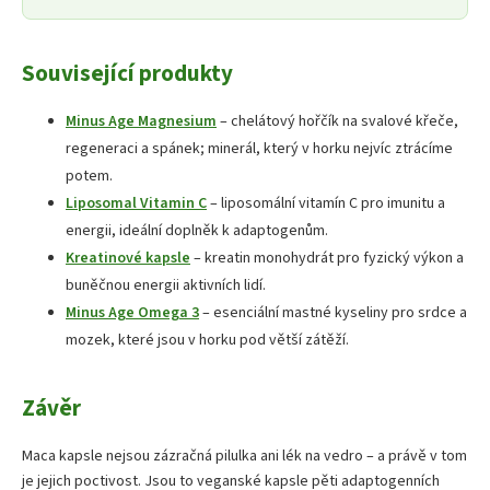
Související produkty
Minus Age Magnesium
– chelátový hořčík na svalové křeče,
regeneraci a spánek; minerál, který v horku nejvíc ztrácíme
potem.
Liposomal Vitamin C
– liposomální vitamín C pro imunitu a
energii, ideální doplněk k adaptogenům.
Kreatinové kapsle
– kreatin monohydrát pro fyzický výkon a
buněčnou energii aktivních lidí.
Minus Age Omega 3
– esenciální mastné kyseliny pro srdce a
mozek, které jsou v horku pod větší zátěží.
Závěr
Maca kapsle nejsou zázračná pilulka ani lék na vedro – a právě v tom
je jejich poctivost. Jsou to veganské kapsle pěti adaptogenních