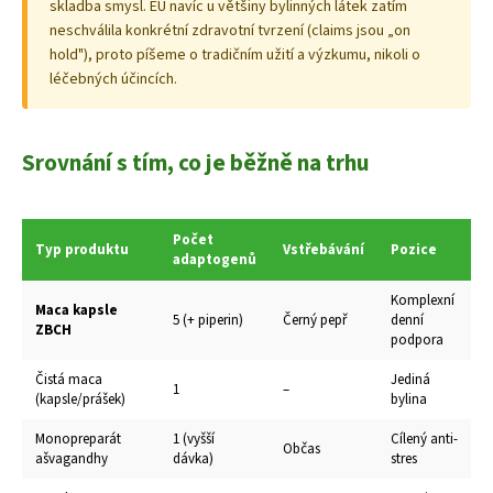
skladba smysl. EU navíc u většiny bylinných látek zatím
neschválila konkrétní zdravotní tvrzení (claims jsou „on
hold"), proto píšeme o tradičním užití a výzkumu, nikoli o
léčebných účincích.
Srovnání s tím, co je běžně na trhu
Počet
Typ produktu
Vstřebávání
Pozice
adaptogenů
Komplexní
Maca kapsle
5 (+ piperin)
Černý pepř
denní
ZBCH
podpora
Čistá maca
Jediná
1
–
(kapsle/prášek)
bylina
Monopreparát
1 (vyšší
Cílený anti-
Občas
ašvagandhy
dávka)
stres