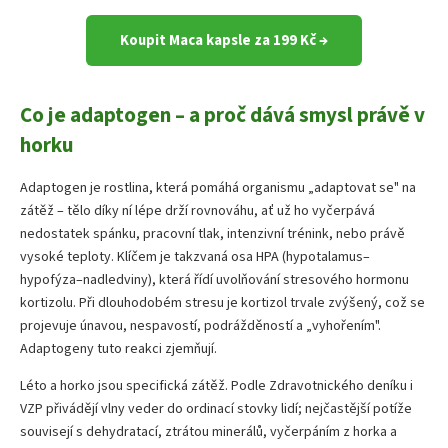
Koupit Maca kapsle za 199 Kč →
Co je adaptogen – a proč dává smysl právě v
horku
Adaptogen je rostlina, která pomáhá organismu „adaptovat se" na
zátěž – tělo díky ní lépe drží rovnováhu, ať už ho vyčerpává
nedostatek spánku, pracovní tlak, intenzivní trénink, nebo právě
vysoké teploty. Klíčem je takzvaná osa HPA (hypotalamus–
hypofýza–nadledviny), která řídí uvolňování stresového hormonu
kortizolu. Při dlouhodobém stresu je kortizol trvale zvýšený, což se
projevuje únavou, nespavostí, podrážděností a „vyhořením".
Adaptogeny tuto reakci zjemňují.
Léto a horko jsou specifická zátěž. Podle Zdravotnického deníku i
VZP přivádějí vlny veder do ordinací stovky lidí; nejčastější potíže
souvisejí s dehydratací, ztrátou minerálů, vyčerpáním z horka a