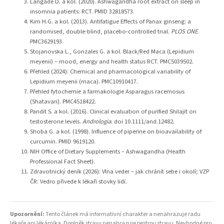
Langade D. a kol. (2020). Ashwagandha root extract on sleep in
insomnia patients: RCT. PMID 32818573.
Kim H.G. a kol. (2013). Antifatigue Effects of Panax ginseng: a
randomised, double-blind, placebo-controlled trial.
PLOS ONE
.
PMC3629193.
Stojanovska L., Gonzales G. a kol. Black/Red Maca (Lepidium
meyenii) – mood, energy and health status RCT. PMC5039502.
Přehled (2024): Chemical and pharmacological variability of
Lepidium meyenii (maca). PMC10910417.
Přehled fytochemie a farmakologie Asparagus racemosus
(Shatavari). PMC4518422.
Pandit S. a kol. (2016). Clinical evaluation of purified Shilajit on
testosterone levels.
Andrologia
. doi 10.1111/and.12482.
Shoba G. a kol. (1998). Influence of piperine on bioavailability of
curcumin. PMID 9619120.
NIH Office of Dietary Supplements – Ashwagandha (Health
Professional Fact Sheet).
Zdravotnický deník (2026): Vlna veder – jak chránit sebe i okolí; VZP
ČR: Vedro přivede k lékaři stovky lidí.
Upozornění:
Tento článek má informativní charakter a nenahrazuje radu
lékaře ani lékárníka. Doplněk stravy nenahrazuje pestrou stravu. Nevhodné pro