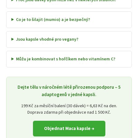
Co je to šilajit (mumio) a je bezpečný?
Jsou kapsle vhodné pro vegany?
Můžu je kombinovat s hořčíkem nebo vitamínem C?
Dejte tělu v náročném létě přirozenou podporu – 5
adaptogenů v jedné kapsli.
199 Kč za měsíční balení (30 dávek) = 6,63 Kč na den.
Doprava zdarma při objednávce nad 1 500 Kč.
Objednat Maca kapsle →