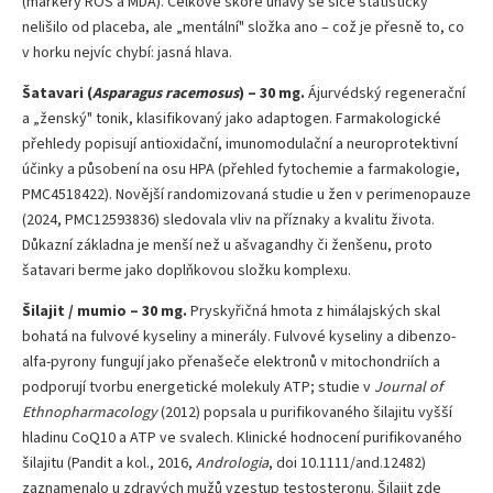
(markery ROS a MDA). Celkové skóre únavy se sice statisticky
nelišilo od placeba, ale „mentální" složka ano – což je přesně to, co
v horku nejvíc chybí: jasná hlava.
Šatavari (
Asparagus racemosus
) – 30 mg.
Ájurvédský regenerační
a „ženský" tonik, klasifikovaný jako adaptogen. Farmakologické
přehledy popisují antioxidační, imunomodulační a neuroprotektivní
účinky a působení na osu HPA (přehled fytochemie a farmakologie,
PMC4518422). Novější randomizovaná studie u žen v perimenopauze
(2024, PMC12593836) sledovala vliv na příznaky a kvalitu života.
Důkazní základna je menší než u ašvagandhy či ženšenu, proto
šatavari berme jako doplňkovou složku komplexu.
Šilajit / mumio – 30 mg.
Pryskyřičná hmota z himálajských skal
bohatá na fulvové kyseliny a minerály. Fulvové kyseliny a dibenzo-
alfa-pyrony fungují jako přenašeče elektronů v mitochondriích a
podporují tvorbu energetické molekuly ATP; studie v
Journal of
Ethnopharmacology
(2012) popsala u purifikovaného šilajitu vyšší
hladinu CoQ10 a ATP ve svalech. Klinické hodnocení purifikovaného
šilajitu (Pandit a kol., 2016,
Andrologia
, doi 10.1111/and.12482)
zaznamenalo u zdravých mužů vzestup testosteronu. Šilajit zde