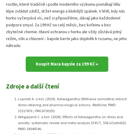
rostlin, které tradičně i podle moderního výzkumu pomáhají tělu
lépe zvládat zátěž, držet energii a klidnější spánek. V létě, kdy nás
horko vyčerpává víc, než si připouštíme, dávají jako každodenní
podpora smysl. Za 199 Kč na celý měsíc, bez kofeinu a bez
zbytečné chemie. Hlavní ochranou v horku ale vždy zůstává pitný
režim, stín a chlazení – kapsle berte jako doplněk k rozumu, ne jeho
náhradu.
Koupit Maca kapsle za 199 Kč →
Zdroje a další čtení
Lopresti A. a kol. (2019). Ashwagandha (Withania somnifera) extract:
stress-relieving and pharmacological actions.
Medicine
. PMID
31517876 / PMC6750292.
Akhgarjand C. a kol. (2024). Effects of Ashwagandha on stress and
anxiety: systematic review and meta-analysis (9 RCT, 558 účastníků).
PMID 39348746.