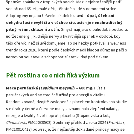
špatným spánkem v tropických nocích. Mezi nejohroženější patří
senioři nad 65 let, malé děti, těhotné a lidé s nemocemi srdce.
Adaptogeny nejsou řešením akutních stavů –
úpal, úžeh ani
dehydrataci nevyléčí a v těchto situacích je nenahraditelný
pitný režim, chlazení a stín.
Smysl mají jako dlouhodobá podpora:
udržet energii, klidnější nervy a kvalitnější spánek v období, kdy
tělo dře víc, než si uvědomujeme. To se hezky potkává i s wellness
trendy roku 2026, které podle českých médií kladou důraz na péči o
nervovou soustavu a schopnost zůstat klidný pod tlakem.
Pět rostlin a co o nich říká výzkum
Maca peruánská (
Lepidium meyenii
) – 600 mg.
Hlíza z
peruánských And se tradičně užívá pro energii a vitalitu.
Randomizovaná, dvojitě zaslepená a placebem kontrolovaná studie
s extrakty černé a červené macy zaznamenala zlepšení nálady,
energie a kvality života oproti placebu (Stojanovska a kol.,
Climacteric
; PMC5039502). Souhrnný přehled z roku 2024 (
Frontiers
,
PMC10910417) potvrzuje, že nejčastěji dokládané přínosy macy se