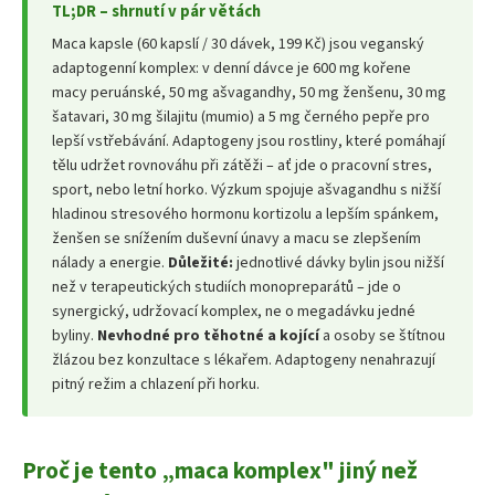
TL;DR – shrnutí v pár větách
Maca kapsle (60 kapslí / 30 dávek, 199 Kč) jsou veganský
adaptogenní komplex: v denní dávce je 600 mg kořene
macy peruánské, 50 mg ašvagandhy, 50 mg ženšenu, 30 mg
šatavari, 30 mg šilajitu (mumio) a 5 mg černého pepře pro
lepší vstřebávání. Adaptogeny jsou rostliny, které pomáhají
tělu udržet rovnováhu při zátěži – ať jde o pracovní stres,
sport, nebo letní horko. Výzkum spojuje ašvagandhu s nižší
hladinou stresového hormonu kortizolu a lepším spánkem,
ženšen se snížením duševní únavy a macu se zlepšením
nálady a energie.
Důležité:
jednotlivé dávky bylin jsou nižší
než v terapeutických studiích monopreparátů – jde o
synergický, udržovací komplex, ne o megadávku jedné
byliny.
Nevhodné pro těhotné a kojící
a osoby se štítnou
žlázou bez konzultace s lékařem. Adaptogeny nenahrazují
pitný režim a chlazení při horku.
Proč je tento „maca komplex" jiný než