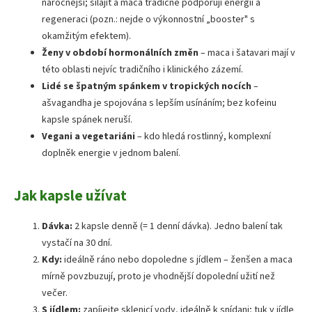
náročnější; šilajit a maca tradičně podporují energii a
regeneraci (pozn.: nejde o výkonnostní „booster" s
okamžitým efektem).
Ženy v období hormonálních změn
– maca i šatavari mají v
této oblasti nejvíc tradičního i klinického zázemí.
Lidé se špatným spánkem v tropických nocích
–
ašvagandha je spojována s lepším usínáním; bez kofeinu
kapsle spánek neruší.
Vegani a vegetariáni
– kdo hledá rostlinný, komplexní
doplněk energie v jednom balení.
Jak kapsle užívat
Dávka:
2 kapsle denně (= 1 denní dávka). Jedno balení tak
vystačí na 30 dní.
Kdy:
ideálně ráno nebo dopoledne s jídlem – ženšen a maca
mírně povzbuzují, proto je vhodnější dopolední užití než
večer.
S jídlem:
zapíjejte sklenicí vody, ideálně k snídani; tuk v jídle