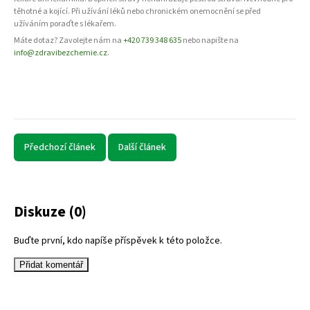
těhotné a kojící. Při užívání léků nebo chronickém onemocnění se před
užíváním poraďte s lékařem.
Máte dotaz? Zavolejte nám na
+420 739 348 635
nebo napište na
info@zdravibezchemie.cz
.
Předchozí článek
Další článek
Diskuze (0)
Buďte první, kdo napíše příspěvek k této položce.
Přidat komentář