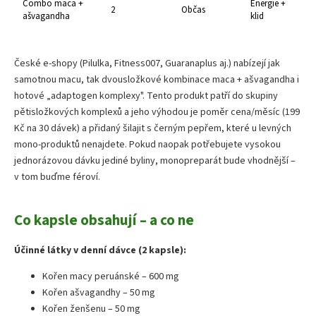
Combo maca +
Energie +
2
Občas
ašvagandha
klid
České e-shopy (Pilulka, Fitness007, Guaranaplus aj.) nabízejí jak
samotnou macu, tak dvousložkové kombinace maca + ašvagandha i
hotové „adaptogen komplexy". Tento produkt patří do skupiny
pětisložkových komplexů a jeho výhodou je poměr cena/měsíc (199
Kč na 30 dávek) a přidaný šilajit s černým pepřem, které u levných
mono-produktů nenajdete. Pokud naopak potřebujete vysokou
jednorázovou dávku jediné byliny, monopreparát bude vhodnější –
v tom buďme féroví.
Co kapsle obsahují – a co ne
Účinné látky v denní dávce (2 kapsle):
Kořen macy peruánské – 600 mg
Kořen ašvagandhy – 50 mg
Kořen ženšenu – 50 mg