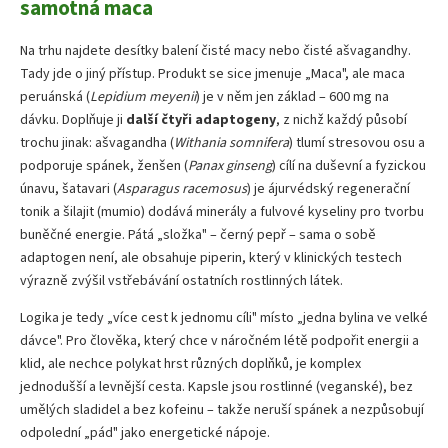
samotná maca
Na trhu najdete desítky balení čisté macy nebo čisté ašvagandhy.
Tady jde o jiný přístup. Produkt se sice jmenuje „Maca", ale maca
peruánská (
Lepidium meyenii
) je v něm jen základ – 600 mg na
dávku. Doplňuje ji
další čtyři adaptogeny
, z nichž každý působí
trochu jinak: ašvagandha (
Withania somnifera
) tlumí stresovou osu a
podporuje spánek, ženšen (
Panax ginseng
) cílí na duševní a fyzickou
únavu, šatavari (
Asparagus racemosus
) je ájurvédský regenerační
tonik a šilajit (mumio) dodává minerály a fulvové kyseliny pro tvorbu
buněčné energie. Pátá „složka" – černý pepř – sama o sobě
adaptogen není, ale obsahuje piperin, který v klinických testech
výrazně zvýšil vstřebávání ostatních rostlinných látek.
Logika je tedy „více cest k jednomu cíli" místo „jedna bylina ve velké
dávce". Pro člověka, který chce v náročném létě podpořit energii a
klid, ale nechce polykat hrst různých doplňků, je komplex
jednodušší a levnější cesta. Kapsle jsou rostlinné (veganské), bez
umělých sladidel a bez kofeinu – takže neruší spánek a nezpůsobují
odpolední „pád" jako energetické nápoje.