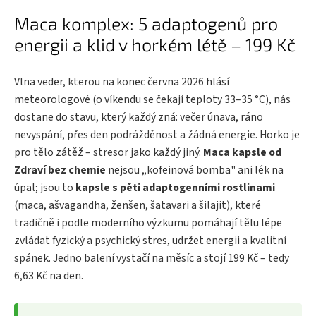
Maca komplex: 5 adaptogenů pro
energii a klid v horkém létě – 199 Kč
Vlna veder, kterou na konec června 2026 hlásí
meteorologové (o víkendu se čekají teploty 33–35 °C), nás
dostane do stavu, který každý zná: večer únava, ráno
nevyspání, přes den podrážděnost a žádná energie. Horko je
pro tělo zátěž – stresor jako každý jiný.
Maca kapsle od
Zdraví bez chemie
nejsou „kofeinová bomba" ani lék na
úpal; jsou to
kapsle s pěti adaptogenními rostlinami
(maca, ašvagandha, ženšen, šatavari a šilajit), které
tradičně i podle moderního výzkumu pomáhají tělu lépe
zvládat fyzický a psychický stres, udržet energii a kvalitní
spánek. Jedno balení vystačí na měsíc a stojí 199 Kč – tedy
6,63 Kč na den.