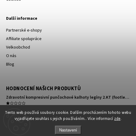
Další informace
Partnerské e-shopy
Affiliate spolupráce
Velkoobchod
O nás
Blog
HODNOCENÍ NAŠICH PRODUKTŮ
Zdravotní kompresivní punčochové kalhoty legíny 2.KT (footless)
Mikrojehličková náplast na oči
Tento web používá soubory cookie. Dalším procházením tohoto webu
vyjadřujete souhlas s jejich používáním.. Více informací
zde
.
Kompresní ortéza na koleno
Nastavení