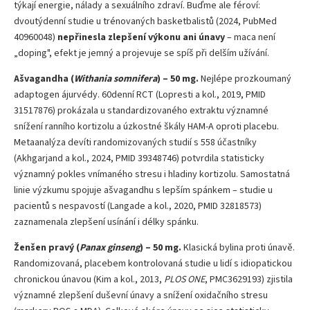
týkají energie, nálady a sexuálního zdraví. Buďme ale féroví:
dvoutýdenní studie u trénovaných basketbalistů (2024, PubMed
40960048)
nepřinesla zlepšení výkonu ani únavy
– maca není
„doping", efekt je jemný a projevuje se spíš při delším užívání.
Ašvagandha (
Withania somnifera
) – 50 mg.
Nejlépe prozkoumaný
adaptogen ájurvédy. 60denní RCT (Lopresti a kol., 2019, PMID
31517876) prokázala u standardizovaného extraktu významné
snížení ranního kortizolu a úzkostné škály HAM-A oproti placebu.
Metaanalýza devíti randomizovaných studií s 558 účastníky
(Akhgarjand a kol., 2024, PMID 39348746) potvrdila statisticky
významný pokles vnímaného stresu i hladiny kortizolu. Samostatná
linie výzkumu spojuje ašvagandhu s lepším spánkem – studie u
pacientů s nespavostí (Langade a kol., 2020, PMID 32818573)
zaznamenala zlepšení usínání i délky spánku.
Ženšen pravý (
Panax ginseng
) – 50 mg.
Klasická bylina proti únavě.
Randomizovaná, placebem kontrolovaná studie u lidí s idiopatickou
chronickou únavou (Kim a kol., 2013,
PLOS ONE
, PMC3629193) zjistila
významné zlepšení duševní únavy a snížení oxidačního stresu