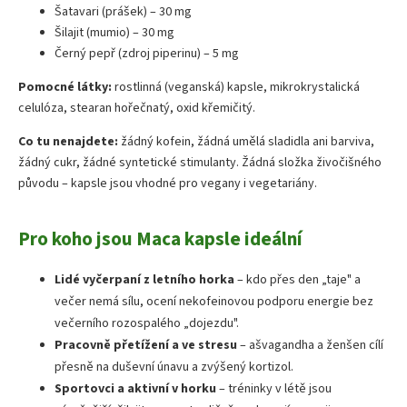
Šatavari (prášek) – 30 mg
Šilajit (mumio) – 30 mg
Černý pepř (zdroj piperinu) – 5 mg
Pomocné látky:
rostlinná (veganská) kapsle, mikrokrystalická
celulóza, stearan hořečnatý, oxid křemičitý.
Co tu nenajdete:
žádný kofein, žádná umělá sladidla ani barviva,
žádný cukr, žádné syntetické stimulanty. Žádná složka živočišného
původu – kapsle jsou vhodné pro vegany i vegetariány.
Pro koho jsou Maca kapsle ideální
Lidé vyčerpaní z letního horka
– kdo přes den „taje" a
večer nemá sílu, ocení nekofeinovou podporu energie bez
večerního rozospalého „dojezdu".
Pracovně přetížení a ve stresu
– ašvagandha a ženšen cílí
přesně na duševní únavu a zvýšený kortizol.
Sportovci a aktivní v horku
– tréninky v létě jsou