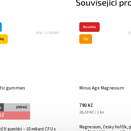
Související pr
Novinka
Akce
Kód:
MM-MAME
Tip
Výprodej
inus Age Melatonin
VIRMEL
90 Kč
–66 %
590 K
,44 Kč / 1 ks
200 Kč
200 Kč / 1 ks
elatonin je přírodní hormon, který