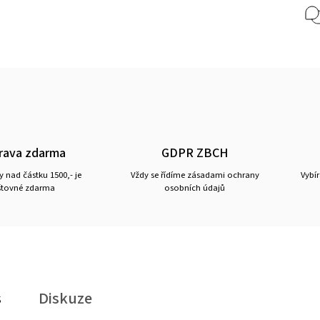
rava zdarma
GDPR ZBCH
 nad částku 1500,- je
Vždy se řídíme zásadami ochrany
Vybí
tovné zdarma
osobních údajů
s
Diskuze