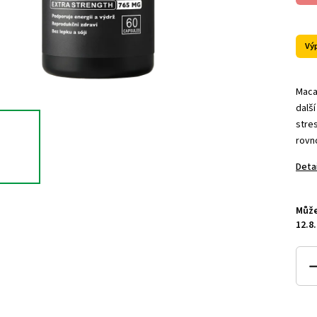
Vý
Maca
další
stres
rovn
Deta
Může
12.8