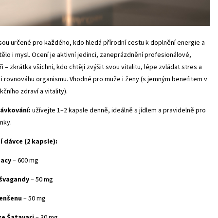
sou určené pro každého, kdo hledá přírodní cestu k doplnění energie a
tělo i mysl. Ocení je aktivní jedinci, zaneprázdnění profesionálové,
ři – zkrátka všichni, kdo chtějí zvýšit svou vitalitu, lépe zvládat stres a
 i rovnováhu organismu. Vhodné pro muže i ženy (s jemným benefitem v
čního zdraví a vitality).
ávkování:
užívejte 1–2 kapsle denně, ideálně s jídlem a pravidelně pro
nky.
í dávce (2 kapsle):
Macy
– 600 mg
švagandy
– 50 mg
enšenu
– 50 mg
ze Šatavari
– 30 mg