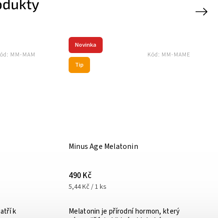
odukty
Next
Akce
Kód:
93-1014
Kód:
93-1503
Výprodej
LIFEMEL
–57 %
č
3 500 Kč
1 500 Kč
500 Kč / 1 ks