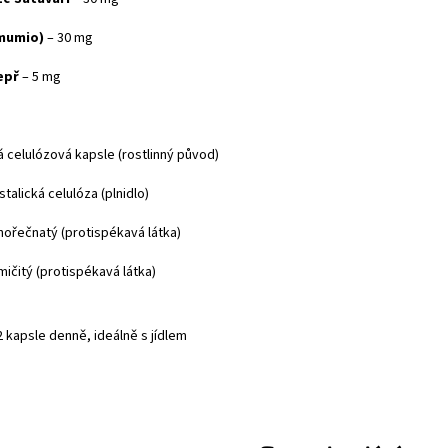
(mumio)
– 30 mg
epř
– 5 mg
 celulózová kapsle (rostlinný původ)
talická celulóza (plnidlo)
hořečnatý (protispékavá látka)
mičitý (protispékavá látka)
 kapsle denně, ideálně s jídlem