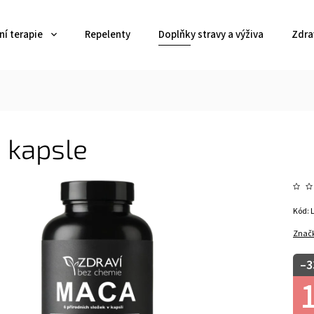
í terapie
Repelenty
Doplňky stravy a výživa
Zdra
 kapsle
Kód:
Znač
–3