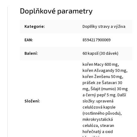
Doplňkové parametry
Kategorie
:
Doplňky stravy a výživa
EAN
:
8594217900069
Balení
:
60 kapslí (30 dávek)
kořen Macy 600 mg,
kořen Ašvagandy 50 mg,
kořen Ženšenu 50 mg,
prášek ze Šatavari 30
mg, Šilajit (mumio) 30 mg
a černý pepř 5 mg. Další
Složení
:
složky: upravená
celulózová kapsle
(rostlinného původu),
mikrokrystalická
celulóza, stearan
hořečnatý a oxid