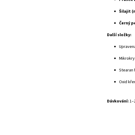
Šilajit 
Černý p
Další složky:
Upravená
Mikrokrys
Stearan 
Oxid kře
Dávkování:
1–2