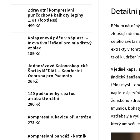
Detailní
Zdravotní kompresivní
punčochové kalhoty legíny
1.KT (footless)
Během náročnýc
499 Kč
zlepšují odolno
Kolagenová péče v náplasti –
celého světa nav
Inovativní řešení pro mladistvý
vzhled
extrakty v tomt
189 Kč
také k udržení 
Jednorázové Kolonoskopické
V jediné kapsli
Šortky MEDIAL – Komfortní
Ochrana pro Pacienty
(indický ženšen
26 Kč
tělo i mysl – do
najdete ájurvéd
140 podkolenky s patou
antibakteriální
ženského zdraví
286 Kč
(mumio), bohatý
vstřebaly a vyu
Kompresní rukavice při artróze
273 Kč
který umocňuje 
Kompresivní bandáž - kotník