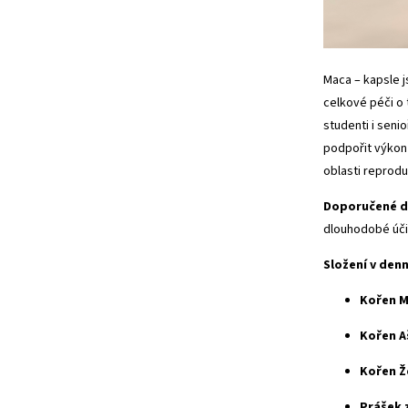
Maca – kapsle j
celkové péči o 
studenti i senio
podpořit výkon
oblasti reproduk
Doporučené d
dlouhodobé úči
Složení v denn
Kořen 
Kořen A
Kořen Ž
Prášek 