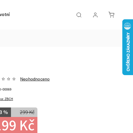
votní pomůcky
VÝPRODEJ
Značky
Neohodnoceno
LI-00069
ka:
ZBCH
3 %
299 Kč
199 Kč