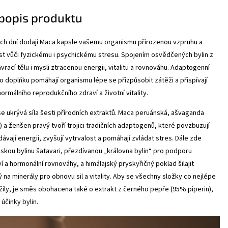
 popis produktu
h dní dodají Maca kapsle vašemu organismu přirozenou vzpruhu a
st vůči fyzickému i psychickému stresu. Spojením osvědčených bylin z
rací tělu i mysli ztracenou energii, vitalitu a rovnováhu
. Adaptogenní
o doplňku pomáhají organismu lépe se přizpůsobit zátěži a přispívají
normálního reprodukčního zdraví a životní vitality
.
 se ukrývá síla šesti přírodních extraktů. Maca peruánská, ašvaganda
) a ženšen pravý tvoří trojici tradičních adaptogenů, které povzbuzují
dávají energii, zvyšují vytrvalost a pomáhají zvládat stres. Dále zde
skou bylinu šatavari, přezdívanou „královna bylin“ pro podporu
 a hormonální rovnováhy, a himálajský pryskyřičný poklad šilajit
 na minerály pro obnovu sil a vitality
. Aby se všechny složky co nejlépe
žily, je směs obohacena také o extrakt z černého pepře (95% piperin),
účinky bylin.