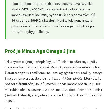
dlouhodobou podporu srdce, cév, mozku a zraku. Velké
studie (VITAL, ASCEND) ukázaly snížení rizika infarktu a
kardiovaskulárního úmrtí, byť ne u všech sledovaných cílů.
90 kapslí za 590 Kč, skladem.
Není to lék, nenahrazuje
pitný režim v horku ani konzumaci ryb — je to doplněk pro
toho, kdo ryby jí málokdy.
Proč je Minus Age Omega 3 jiné
Trh s rybím olejem je přeplněný a upřímně — ne všechny rozdíly
mezi značkami jsou podstatné. Minus Age vsadilo na jednoduchou,
čistou recepturu zaměřenou na „anti-aging" filozofii značky: omega-
3 nejsou jen o srdci, ale o tlumení
chronického zánětu
, který stojí v
pozadí stárnutí cév, kloubů i mozku. Každá kapsle obsahuje 1 000
mg rybího oleje s 330 mg EPA a 220 mg DHA, doplněného o vitamin E
(D-alfa-tokoferol), který olej chrání před oxidací (žluknutím) přímo v
kapsli.