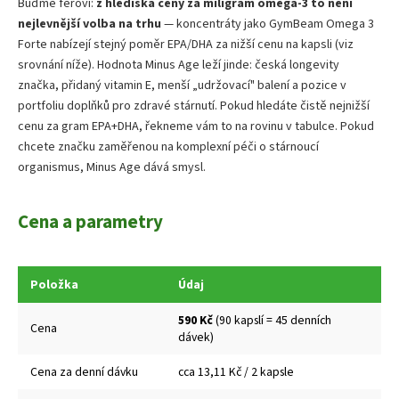
Buďme féroví:
z hlediska ceny za miligram omega-3 to není
nejlevnější volba na trhu
— koncentráty jako GymBeam Omega 3
Forte nabízejí stejný poměr EPA/DHA za nižší cenu na kapsli (viz
srovnání níže). Hodnota Minus Age leží jinde: česká longevity
značka, přidaný vitamin E, menší „udržovací" balení a pozice v
portfoliu doplňků pro zdravé stárnutí. Pokud hledáte čistě nejnižší
cenu za gram EPA+DHA, řekneme vám to na rovinu v tabulce. Pokud
chcete značku zaměřenou na komplexní péči o stárnoucí
organismus, Minus Age dává smysl.
Cena a parametry
Položka
Údaj
590 Kč
(90 kapslí = 45 denních
Cena
dávek)
Cena za denní dávku
cca 13,11 Kč / 2 kapsle