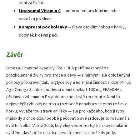
letní zažívání.
Liposomal Vitamin C
— antioxidant pro letní imunitu a
pokožku po slunci.
Kompresní podkolenky
— úleva otokům nohou v horku,
doplněk k cévní péči.
Závěr
Omega-3 mastné kyseliny EPA a DHA patří mezi nejlépe
prozkoumané živiny pro srdce a cévy — s mírnými, ale doloženými
přínosy pro krevní tlak, triglyceridy a normální činnost srdce. Minus
Age Omega 3 nabízí poctivou denní dávku 1 100 mg EPA+DHA s
přidaným vitaminem E v jednoduché, čisté receptuře. Není to
nejlevnější rybí olej na trhu a rozhodně nenahrazuje pitný režim v
horku, vyváženou stravu ani léky — ale pro každého, kdo jí ryby
málokdy a chce dlouhodobě pečovat o své srdce, je to rozumná a
kvalitní volba. V létě 2026, kdy vlny veder testují kardiovaskulární
systém, dává péče o srdce zevnitř smysl víc než kdy jindy.