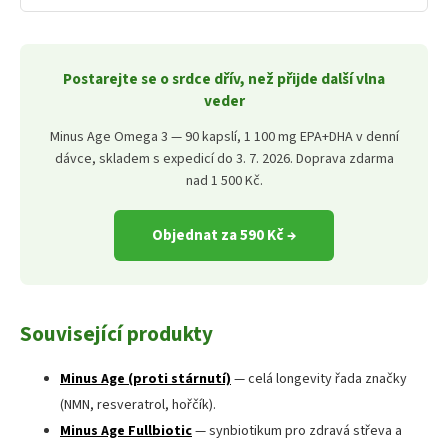
Postarejte se o srdce dřív, než přijde další vlna
veder
Minus Age Omega 3 — 90 kapslí, 1 100 mg EPA+DHA v denní
dávce, skladem s expedicí do 3. 7. 2026. Doprava zdarma
nad 1 500 Kč.
Objednat za 590 Kč →
Související produkty
Minus Age (proti stárnutí)
— celá longevity řada značky
(NMN, resveratrol, hořčík).
Minus Age Fullbiotic
— synbiotikum pro zdravá střeva a