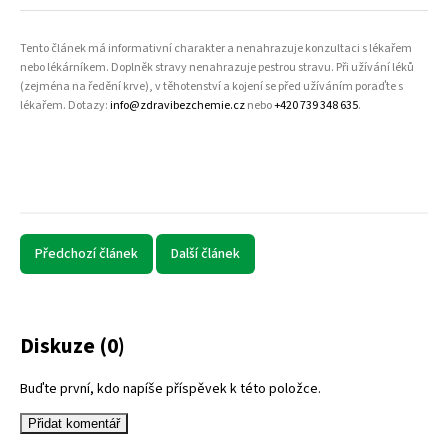
Tento článek má informativní charakter a nenahrazuje konzultaci s lékařem
nebo lékárníkem. Doplněk stravy nenahrazuje pestrou stravu. Při užívání léků
(zejména na ředění krve), v těhotenství a kojení se před užíváním poraďte s
lékařem. Dotazy:
info@zdravibezchemie.cz
nebo
+420 739 348 635
.
Předchozí článek
Další článek
Diskuze (0)
Buďte první, kdo napíše příspěvek k této položce.
Přidat komentář