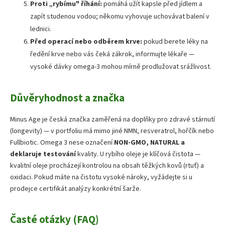
Proti „rybímu" říhání:
pomáhá užít kapsle před jídlem a
zapít studenou vodou; někomu vyhovuje uchovávat balení v
lednici.
Před operací nebo odběrem krve:
pokud berete léky na
ředění krve nebo vás čeká zákrok, informujte lékaře —
vysoké dávky omega-3 mohou mírně prodlužovat srážlivost.
Důvěryhodnost a značka
Minus Age je česká značka zaměřená na doplňky pro zdravé stárnutí
(longevity) — v portfoliu má mimo jiné NMN, resveratrol, hořčík nebo
Fullbiotic. Omega 3 nese označení
NON-GMO, NATURAL a
deklaruje testování
kvality. U rybího oleje je klíčová čistota —
kvalitní oleje procházejí kontrolou na obsah těžkých kovů (rtuť) a
oxidaci. Pokud máte na čistotu vysoké nároky, vyžádejte si u
prodejce certifikát analýzy konkrétní šarže.
Časté otázky (FAQ)