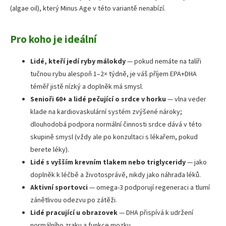
(algae oil), který Minus Age v této variantě nenabízí.
Pro koho je ideální
Lidé, kteří jedí ryby málokdy
— pokud nemáte na talíři
tučnou rybu alespoň 1–2× týdně, je váš příjem EPA+DHA
téměř jistě nízký a doplněk má smysl.
Senioři 60+ a lidé pečující o srdce v horku
— vlna veder
klade na kardiovaskulární systém zvýšené nároky;
dlouhodobá podpora normální činnosti srdce dává v této
skupině smysl (vždy ale po konzultaci s lékařem, pokud
berete léky).
Lidé s vyšším krevním tlakem nebo triglyceridy
— jako
doplněk k léčbě a životosprávě, nikdy jako náhrada léků.
Aktivní sportovci
— omega-3 podporují regeneraci a tlumí
zánětlivou odezvu po zátěži.
Lidé pracující u obrazovek
— DHA přispívá k udržení
normálního zraku a funkce mozku.