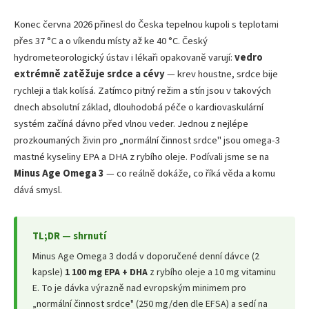
Konec června 2026 přinesl do Česka tepelnou kupoli s teplotami
přes 37 °C a o víkendu místy až ke 40 °C. Český
hydrometeorologický ústav i lékaři opakovaně varují:
vedro
extrémně zatěžuje srdce a cévy
— krev houstne, srdce bije
rychleji a tlak kolísá. Zatímco pitný režim a stín jsou v takových
dnech absolutní základ, dlouhodobá péče o kardiovaskulární
systém začíná dávno před vlnou veder. Jednou z nejlépe
prozkoumaných živin pro „normální činnost srdce" jsou omega-3
mastné kyseliny EPA a DHA z rybího oleje. Podívali jsme se na
Minus Age Omega 3
— co reálně dokáže, co říká věda a komu
dává smysl.
TL;DR — shrnutí
Minus Age Omega 3 dodá v doporučené denní dávce (2
kapsle)
1 100 mg EPA + DHA
z rybího oleje a 10 mg vitaminu
E. To je dávka výrazně nad evropským minimem pro
„normální činnost srdce" (250 mg/den dle EFSA) a sedí na