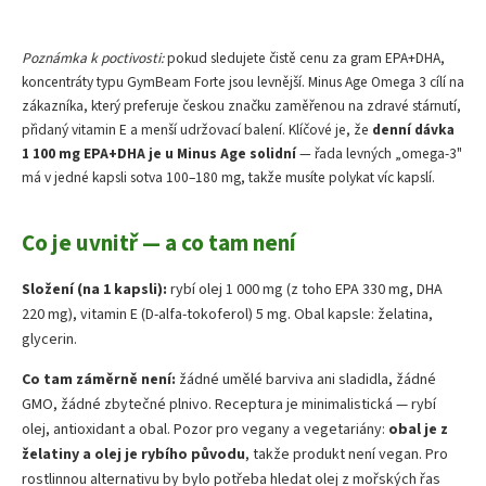
Poznámka k poctivosti:
pokud sledujete čistě cenu za gram EPA+DHA,
koncentráty typu GymBeam Forte jsou levnější. Minus Age Omega 3 cílí na
zákazníka, který preferuje českou značku zaměřenou na zdravé stárnutí,
přidaný vitamin E a menší udržovací balení. Klíčové je, že
denní dávka
1 100 mg EPA+DHA je u Minus Age solidní
— řada levných „omega-3"
má v jedné kapsli sotva 100–180 mg, takže musíte polykat víc kapslí.
Co je uvnitř — a co tam není
Složení (na 1 kapsli):
rybí olej 1 000 mg (z toho EPA 330 mg, DHA
220 mg), vitamin E (D-alfa-tokoferol) 5 mg. Obal kapsle: želatina,
glycerin.
Co tam záměrně není:
žádné umělé barviva ani sladidla, žádné
GMO, žádné zbytečné plnivo. Receptura je minimalistická — rybí
olej, antioxidant a obal. Pozor pro vegany a vegetariány:
obal je z
želatiny a olej je rybího původu
, takže produkt není vegan. Pro
rostlinnou alternativu by bylo potřeba hledat olej z mořských řas