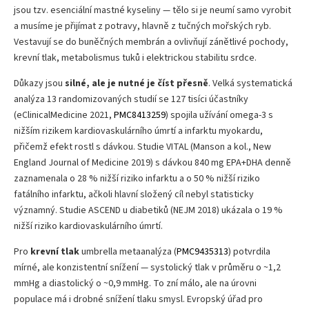
jsou tzv. esenciální mastné kyseliny — tělo si je neumí samo vyrobit
a musíme je přijímat z potravy, hlavně z tučných mořských ryb.
Vestavují se do buněčných membrán a ovlivňují zánětlivé pochody,
krevní tlak, metabolismus tuků i elektrickou stabilitu srdce.
Důkazy jsou
silné, ale je nutné je číst přesně
. Velká systematická
analýza 13 randomizovaných studií se 127 tisíci účastníky
(eClinicalMedicine 2021,
PMC8413259
) spojila užívání omega-3 s
nižším rizikem kardiovaskulárního úmrtí a infarktu myokardu,
přičemž efekt rostl s dávkou. Studie VITAL (Manson a kol., New
England Journal of Medicine 2019) s dávkou 840 mg EPA+DHA denně
zaznamenala o 28 % nižší riziko infarktu a o 50 % nižší riziko
fatálního infarktu, ačkoli hlavní složený cíl nebyl statisticky
významný. Studie ASCEND u diabetiků (NEJM 2018) ukázala o 19 %
nižší riziko kardiovaskulárního úmrtí.
Pro
krevní tlak
umbrella metaanalýza (
PMC9435313
) potvrdila
mírné, ale konzistentní snížení — systolický tlak v průměru o ~1,2
mmHg a diastolický o ~0,9 mmHg. To zní málo, ale na úrovni
populace má i drobné snížení tlaku smysl. Evropský úřad pro