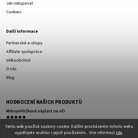
Jak nakupovat
Cookies
Další informace
Partnerské e-shopy
Affiliate spolupráce
Velkoobchod
O nás
Blog
HODNOCENÍ NAŠICH PRODUKTŮ
Mikrojehličková náplast na oči
Kompresní ortéza na koleno
Tento web používá soubory cookie. Dalším procházením tohoto webu
vyjadřujete souhlas s jejich používáním.. Více informací
zde
.