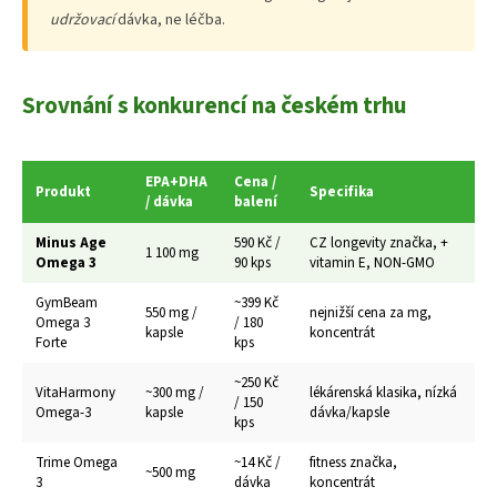
udržovací
dávka, ne léčba.
Srovnání s konkurencí na českém trhu
EPA+DHA
Cena /
Produkt
Specifika
/ dávka
balení
Minus Age
590 Kč /
CZ longevity značka, +
1 100 mg
Omega 3
90 kps
vitamin E, NON-GMO
GymBeam
~399 Kč
550 mg /
nejnižší cena za mg,
Omega 3
/ 180
kapsle
koncentrát
Forte
kps
~250 Kč
VitaHarmony
~300 mg /
lékárenská klasika, nízká
/ 150
Omega-3
kapsle
dávka/kapsle
kps
Trime Omega
~14 Kč /
fitness značka,
~500 mg
3
dávka
koncentrát