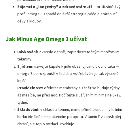
Zájemci o „longevity" a zdravé stárnutí
— protizánětlivý
profil omega-3 zapadá do širší strategie péče o stárnoucí
cévy a klouby.
Jak Minus Age Omega 3 užívat
Dávkování:
2 kapsle denně, zapít dostatečným množstvím
tekutiny.
S jídlem:
užívejte kapsle k jídlu obsahujícímu trochu tuku —
omega-3 se rozpouští v tucích a vstřebávání je tak výrazně
lepší.
Pravidelnost:
efekt na membrány a zánět se buduje týdny
až měsíce, ne přes noc. Počítejte s užíváním minimálně 8–12
týdnů.
Skladování:
v chladu a temnu, mimo přímé slunce — v letním
horku ideálně ne na okenním parapetu. Vitamin E v kapsli olej
chrání, ale teplo oxidaci urychluje.