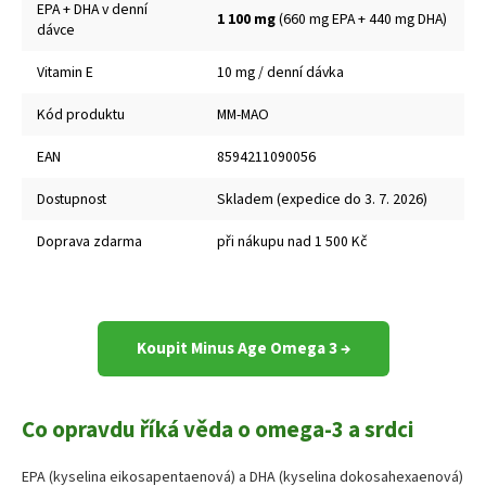
EPA + DHA v denní
1 100 mg
(660 mg EPA + 440 mg DHA)
dávce
Vitamin E
10 mg / denní dávka
Kód produktu
MM-MAO
EAN
8594211090056
Dostupnost
Skladem (expedice do 3. 7. 2026)
Doprava zdarma
při nákupu nad 1 500 Kč
Koupit Minus Age Omega 3 →
Co opravdu říká věda o omega-3 a srdci
EPA (kyselina eikosapentaenová) a DHA (kyselina dokosahexaenová)