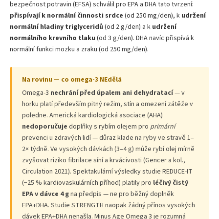
bezpečnost potravin (EFSA) schválil pro EPA a DHA tato tvrzení:
přispívají k normální činnosti srdce
(od 250 mg/den), k
udržení
normální hladiny triglyceridů
(od 2 g/den) a k
udržení
normálního krevního tlaku
(od 3 g/den). DHA navíc přispívá k
normální funkci mozku a zraku (od 250 mg/den).
Na rovinu — co omega-3 NEdělá
Omega-3
nechrání před úpalem ani dehydratací
— v
horku platí především pitný režim, stín a omezení zátěže v
poledne. Americká kardiologická asociace (AHA)
nedoporučuje
doplňky s rybím olejem pro
primární
prevenci u zdravých lidí — důraz klade na ryby ve stravě 1–
2× týdně. Ve vysokých dávkách (3–4 g) může rybí olej mírně
zvyšovat riziko fibrilace síní a krvácivosti (Gencer a kol.,
Circulation 2021). Spektakulární výsledky studie REDUCE-IT
(−25 % kardiovaskulárních příhod) platily pro
léčivý čistý
EPA v dávce 4 g
na předpis — ne pro běžný doplněk
EPA+DHA. Studie STRENGTH naopak žádný přínos vysokých
dávek EPA+DHA nenašla. Minus Age Omega 3 je rozumná