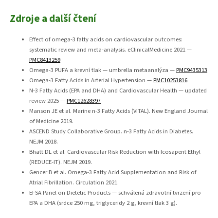
Zdroje a další čtení
Effect of omega-3 fatty acids on cardiovascular outcomes:
systematic review and meta-analysis. eClinicalMedicine 2021 —
PMC8413259
Omega-3 PUFA a krevní tlak — umbrella metaanalýza —
PMC9435313
Omega-3 Fatty Acids in Arterial Hypertension —
PMC10253816
N-3 Fatty Acids (EPA and DHA) and Cardiovascular Health — updated
review 2025 —
PMC12628397
Manson JE et al. Marine n-3 Fatty Acids (VITAL). New England Journal
of Medicine 2019.
ASCEND Study Collaborative Group. n-3 Fatty Acids in Diabetes.
NEJM 2018.
Bhatt DL et al. Cardiovascular Risk Reduction with Icosapent Ethyl
(REDUCE-IT). NEJM 2019.
Gencer B et al. Omega-3 Fatty Acid Supplementation and Risk of
Atrial Fibrillation. Circulation 2021.
EFSA Panel on Dietetic Products — schválená zdravotní tvrzení pro
EPA a DHA (srdce 250 mg, triglyceridy 2 g, krevní tlak 3 g).