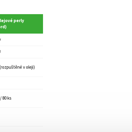
lejové perly
rd)
y
U
(rozpuštěné v oleji)
/ 80 ks