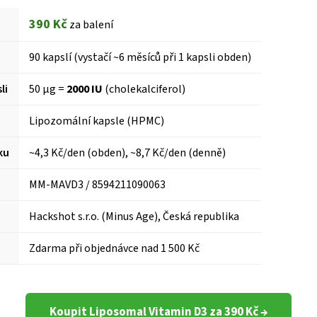
390 Kč
za balení
90 kapslí (vystačí ~6 měsíců při 1 kapsli obden)
li
50 µg =
2000 IU
(cholekalciferol)
Lipozomální kapsle (HPMC)
ku
~4,3 Kč/den (obden), ~8,7 Kč/den (denně)
MM-MAVD3 / 8594211090063
Hackshot s.r.o. (Minus Age), Česká republika
Zdarma při objednávce nad 1 500 Kč
Koupit Liposomal Vitamin D3 za 390 Kč →