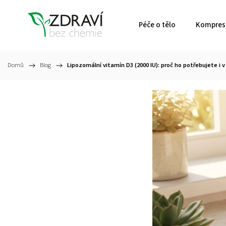
Péče o tělo
Kompresn
Domů
/
Blog
/
Lipozomální vitamín D3 (2000 IU): proč ho potřebujete i v 