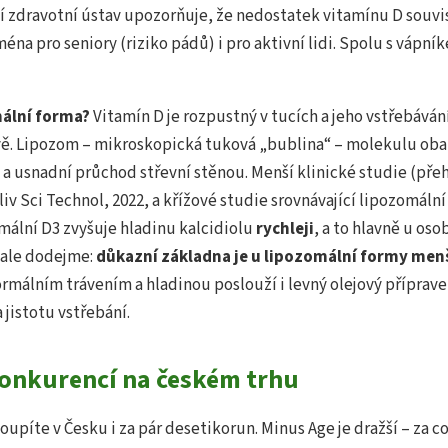
í zdravotní ústav upozorňuje, že nedostatek vitamínu D souvis
jména pro seniory (riziko pádů) i pro aktivní lidi. Spolu s vápn
mální forma?
Vitamín D je rozpustný v tucích a jeho vstřebávání
ě. Lipozom – mikroskopická tuková „bublina“ – molekulu obal
 a usnadní průchod střevní stěnou. Menší klinické studie (pře
liv Sci Technol, 2022, a křížové studie srovnávající lipozomáln
omální D3 zvyšuje hladinu kalcidiolu
rychleji
, a to hlavně u os
 ale dodejme:
důkazní základna je u lipozomální formy men
ormálním trávením a hladinou poslouží i levný olejový příprave
 jistotu vstřebání.
konkurencí na českém trhu
oupíte v Česku i za pár desetikorun. Minus Age je dražší – za co 