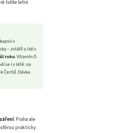
ě tuhle letní
kapsli v
y – zvlášť u lidí s
ůl roku
. Vitamín D
í se i v létě: na
ek Čechů. Dávka
záření
. Praha ale
sférou prakticky