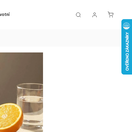
votní pomůcky
VÝPRODEJ
Značky