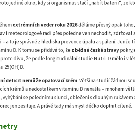
roto jediné okno, kdy si organismus stačí „nabít baterii“, ze kte
 během
extrémních veder roku 2026
děláme přesný opak toho, 
av i meteorologové radí přes poledne ven nechodit, zdržovat se
i – a to je správné z hlediska prevence úpalu a spálení. Jenže t
amínu D. K tomu se přidává to, že
z běžné české stravy
pokryj
proto divu, že podle longitudinální studie Nutri-D mělo i v l
nu 25(OH)D.
tní deficit nemůže opalovací krém
. Většina studií žádnou so
cích krémů a nedostatkem vitamínu D nenašla – mnohem větší
yl, vyhýbání se polednímu slunci, oblečení s dlouhým rukávem a
orec jen zesiluje. A právě tady má smysl déčko doplnit cíleně.
metry