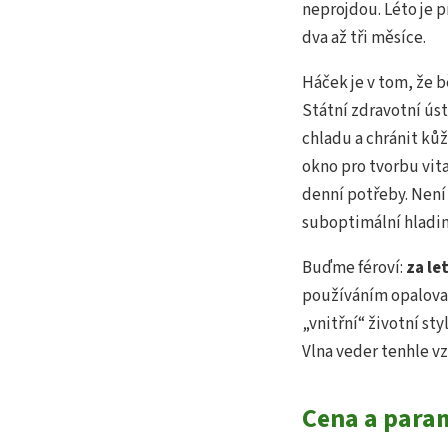
neprojdou. Léto je p
dva až tři měsíce.
Háček je v tom, že
Státní zdravotní úst
chladu a chránit kůž
okno pro tvorbu vit
denní potřeby. Není 
suboptimální hladi
Buďme féroví:
za le
používáním opalova
„vnitřní“ životní st
Vlna veder tenhle vz
Cena a para