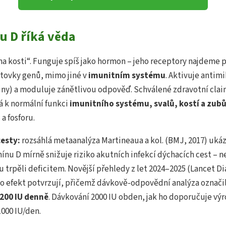
u D říká věda
na kosti“. Funguje spíš jako hormon – jeho receptory najdeme 
stovky genů, mimo jiné v
imunitním systému
. Aktivuje antim
siny) a moduluje zánětlivou odpověď. Schválené zdravotní clai
á k normální funkci
imunitního systému, svalů, kostí a zub
a fosforu.
cesty:
rozsáhlá metaanalýza Martineaua a kol. (BMJ, 2017) ukáz
nu D mírně snižuje riziko akutních infekcí dýchacích cest – ne
ku trpěli deficitem. Novější přehledy z let 2024–2025 (Lancet D
o efekt potvrzují, přičemž dávkově-odpovědní analýza označil
200 IU denně
. Dávkování 2000 IU obden, jak ho doporučuje výr
000 IU/den.