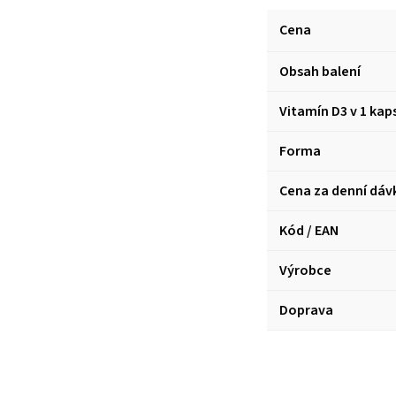
Cena
Obsah balení
Vitamín D3 v 1 kaps
Forma
Cena za denní dáv
Kód / EAN
Výrobce
Doprava