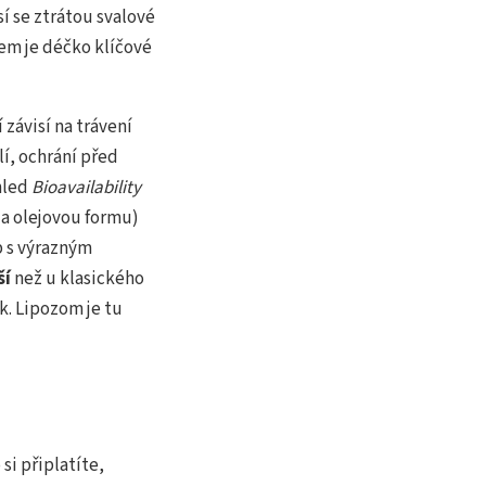
í se ztrátou svalové
íkem je déčko klíčové
 závisí na trávení
í, ochrání před
hled
Bioavailability
í a olejovou formu)
ob s výrazným
ší
než u klasického
k. Lipozom je tu
si připlatíte,