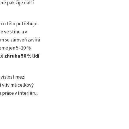
ré pak žije další
co tělo potřebuje.
 ve stínu a v
ím se zároveň zavírá
eme jen 5–10 %
étě
zhruba 50 % lidí
uvislost mezi
 vliv má celkový
 práce v interiéru.