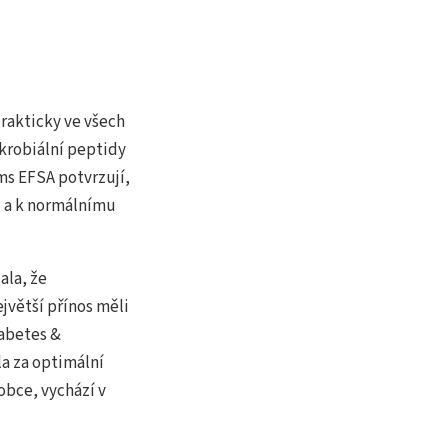
prakticky ve všech
ikrobiální peptidy
ms EFSA potvrzují,
ů
a k normálnímu
ala, že
jvětší přínos měli
iabetes &
a za optimální
obce, vychází v