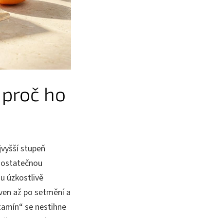
 proč ho
jvyšší stupeň
edostatečnou
u úzkostlivě
ven až po setmění a
tamín“ se nestihne