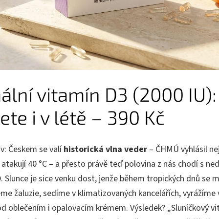
lní vitamín D3 (2000 IU):
ete i v létě – 390 Kč
uv: Českem se valí
historická vlna veder
– ČHMÚ vyhlásil ne
 atakují 40 °C – a přesto právě teď polovina z nás chodí s n
. Slunce je sice venku dost, jenže během tropických dnů se m
me žaluzie, sedíme v klimatizovaných kancelářích, vyrážíme 
d oblečením i opalovacím krémem. Výsledek? „Sluníčkový vi