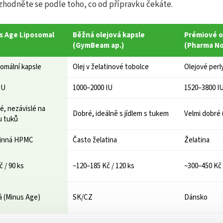
zhodněte se podle toho, co od přípravku čekáte.
s Age Liposomal
Běžná olejová kapsle
Prémiové o
(GymBeam ap.)
(Pharma No
omální kapsle
Olej v želatinové tobolce
Olejové perl
IU
1000–2000 IU
1520–3800 I
é, nezávislé na
Dobré, ideálně s jídlem s tukem
Velmi dobré 
u tuků
linná HPMC
Často želatina
Želatina
č / 90 ks
~120–185 Kč / 120 ks
~300–450 Kč 
 (Minus Age)
SK/CZ
Dánsko