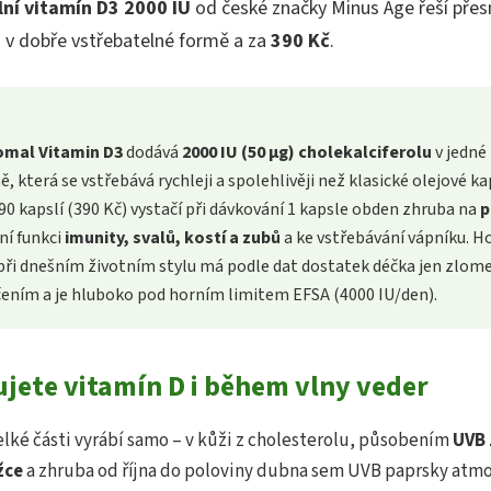
ní vitamín D3 2000 IU
od české značky Minus Age řeší přesn
 v dobře vstřebatelné formě a za
390 Kč
.
omal Vitamin D3
dodává
2000 IU (50 µg) cholekalciferolu
v jedné 
 která se vstřebává rychleji a spolehlivěji než klasické olejové kapk
 90 kapslí (390 Kč) vystačí při dávkování 1 kapsle obden zhruba na
p
ní funkci
imunity, svalů, kostí a zubů
a ke vstřebávání vápníku. Hod
při dnešním životním stylu má podle dat dostatek déčka jen zlom
ením a je hluboko pod horním limitem EFSA (4000 IU/den).
jete vitamín D i během vlny veder
velké části vyrábí samo – v kůži z cholesterolu, působením
UVB 
žce
a zhruba od října do poloviny dubna sem UVB paprsky atmo