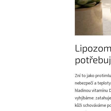
Lipozomá
potřebuj
Zní to jako protiml
nebezpečí a teploty
hladinou vitamínu D
vyhýbáme: zatahuje
kůži schováváme po