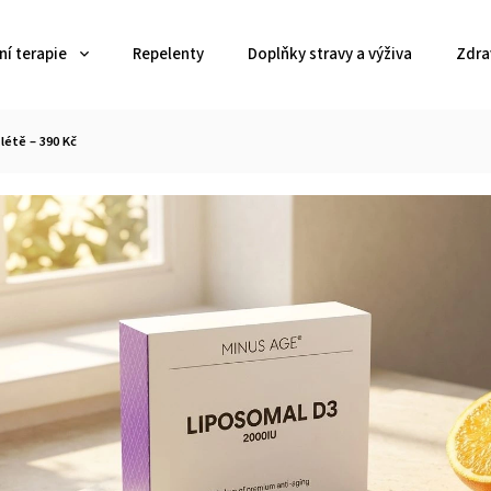
í terapie
Repelenty
Doplňky stravy a výživa
Zdra
létě – 390 Kč