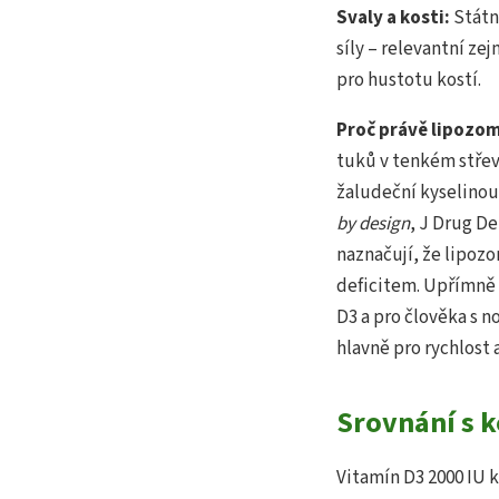
Svaly a kosti:
Státn
síly – relevantní ze
pro hustotu kostí.
Proč právě lipozo
tuků v tenkém střev
žaludeční kyselinou
by design
, J Drug De
naznačují, že lipoz
deficitem. Upřímně
D3 a pro člověka s n
hlavně pro rychlost a
Srovnání s 
Vitamín D3 2000 IU k