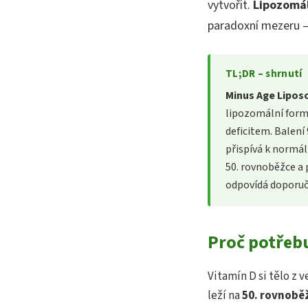
vytvořit.
Lipozomál
paradoxní mezeru –
TL;DR – shrnutí
Minus Age Lipos
lipozomální formě,
deficitem. Balení
přispívá k normál
50. rovnoběžce a 
odpovídá doporuč
Proč potřebu
Vitamín D si tělo z 
leží na
50. rovnobě