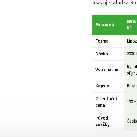
ukazuje tabulka. Ro
Minu
Parametr
D3
Forma
Lipoz
Dávka
2000 
Rychl
Vstřebávání
příjm
Kapsle
Rost
Orientační
390 K
cena
Původ
Česká
značky