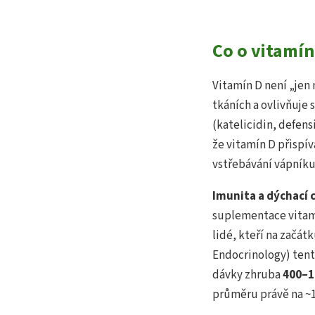
Co o vitamín
Vitamín D není „jen 
tkáních a ovlivňuje 
(katelicidin, defen
že vitamín D přispív
vstřebávání vápníku 
Imunita a dýchací 
suplementace vitamí
lidé, kteří na začát
Endocrinology) tent
dávky zhruba
400–1
průměru právě na ~1