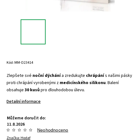
Kód:
MM-D23414
Zlepšete své
noční dýchání
a zredukujte
chrápání
s našimi pásky
proti chrápání vyrobenými z
medicínského silikonu
. Balení
obsahuje
30 kusů
pro dlouhodobou úlevu.
Detailní informace
Můžeme doručit do:
11.8.2026
Neohodnoceno
Značka:
Hodaf