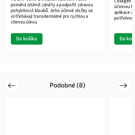
Collagen P
pomáhá zmírnit záněty a podpořit zdravou
účinnou fo
pohyblivost kloubů. Jeho účinné složky se
aplikace a 
vstřebávají transdermálně pro rychlou a
potřebnou
cílenou úlevu.
Do koš
Do košíku
Podobné (8)
Previous
Next