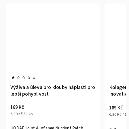
Výživa a úleva pro klouby náplasti pro
Kolageno
lepší pohyblivost
Inovativ
vzhled
189 Kč
189 Kč
6,30 Kč / 1 ks
6,30 Kč / 1 
HODAF Joint & Inflamm Nutrient Patch