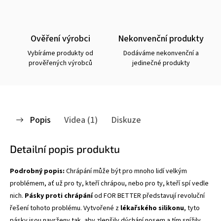
Ověření výrobci
Nekonvenční produkty
Vybíráme produkty od
Dodáváme nekonvenční a
prověřených výrobců
jedinečné produkty
Popis
Videa (1)
Diskuze
Detailní popis produktu
Podrobný popis:
Chrápání může být pro mnoho lidí velkým
problémem, ať už pro ty, kteří chrápou, nebo pro ty, kteří spí vedle
nich.
Pásky proti chrápání
od FOR BETTER představují revoluční
řešení tohoto problému. Vytvořené z
lékařského silikonu
, tyto
pásky jsou navrženy tak, aby zlepšily dýchání nosem a tím snížily