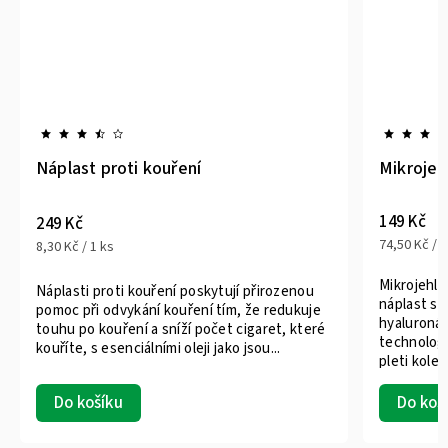
Náplast proti kouření
Mikrojeh
149 Kč
249 Kč
74,50 Kč / 1
8,30 Kč / 1 ks
Mikrojehlič
Náplasti proti kouření poskytují přirozenou
náplast s
pomoc při odvykání kouření tím, že redukuje
hyaluroná
touhu po kouření a sníží počet cigaret, které
technologi
kouříte, s esenciálními oleji jako jsou...
pleti kolem
Do koš
Do košíku