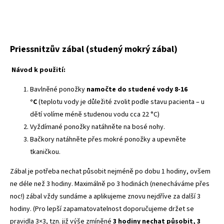
Priessnitzův zábal (studený mokrý zábal)
Návod k použití:
Bavlněné ponožky
namočte do studené vody 8-16
°C
(teplotu vody je důležité zvolit podle stavu pacienta – u
dětí volíme méně studenou vodu cca 22 °C)
Vyždímané ponožky natáhněte na bosé nohy.
Bačkory natáhněte přes mokré ponožky a upevněte
tkaničkou.
Zábal je potřeba nechat působit nejméně po dobu 1 hodiny, ovšem
ne déle než 3 hodiny. Maximálně po 3 hodinách (nenecháváme přes
noc!) zábal vždy sundáme a aplikujeme znovu nejdříve za další 3
hodiny. (Pro lepší zapamatovatelnost doporučujeme držet se
pravidla 3×3, tzn. již výše zmíněné
3 hodiny nechat působit, 3