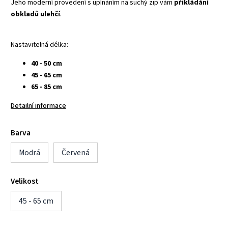
Jeho moderní provedení s upínáním na suchý zip vám
přikládání
obkladů ulehčí
.
Nastavitelná délka:
40 - 50 cm
45 - 65 cm
65 - 85 cm
Detailní informace
Barva
Modrá
Červená
Velikost
45 - 65 cm