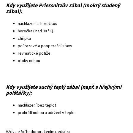
Kdy využijete Priessnitzův zábal (mokrý studený
zábal):
nachlazení s horečkou
horečka ( nad 38 °C)
chřipka
poúrazové a pooperační stavy
revmatické potíže
otoky nohou
Kdy využijete suchý teplý zábal (např. s hřejivými
polštářky):
nachlazení bez teplot
prohřátí nohou a udržení v teple
Vždy se řiďte doporučením pediatra.