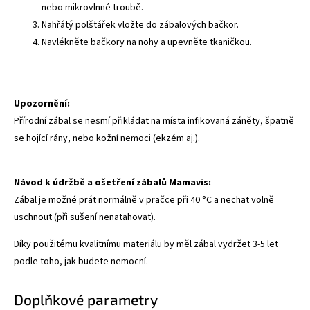
nebo mikrovlnné troubě.
Nahřátý polštářek vložte do zábalových bačkor.
Navlékněte bačkory na nohy a upevněte tkaničkou.
Upozornění:
Přírodní zábal se nesmí přikládat na místa infikovaná záněty, špatně
se hojící rány, nebo kožní nemoci (ekzém aj.).
Návod k údržbě a ošetření zábalů Mamavis:
Zábal je možné prát normálně v pračce při 40 °C a nechat volně
uschnout (při sušení nenatahovat).
Díky použitému kvalitnímu materiálu by měl zábal vydržet 3-5 let
podle toho, jak budete nemocní.
Doplňkové parametry