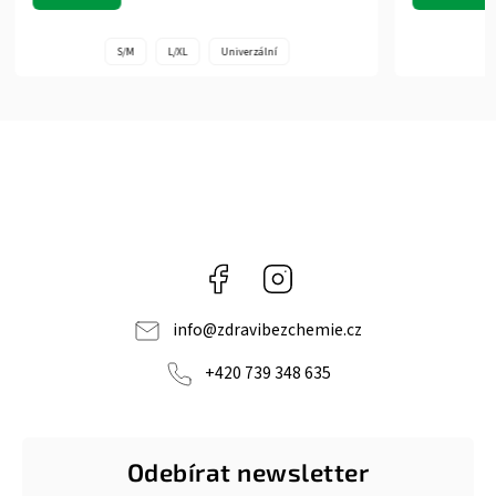
8 x 40 cm
8 x 50 cm
Facebook
Instagram
info
@
zdravibezchemie.cz
+420 739 348 635
Odebírat newsletter