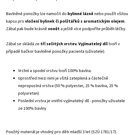
Bavlněné ponožky lze namočit do
bylinné lázně
nebo použít všitou
kapsu pro
vložení bylinek či polštářků s aromatickým olejem
.
Zábal pak bude krásně
vonět
a ještě více podpoříte průběh léčby.
Zábal se skládá ze
tří sešitých vrstev.
Vyjímatelný díl
tvoří v
případě bačkor bavlněné ponožky pacienta (uživatele).
Vrchní a spodní vrstvu tvoří 100% bavlna.
Uprostřed mezi nimi je všitá zateplená a částečně
nepropustná vrstva (50 % polyester, 25 % bavlna, 25 %
polyuretan)
Poslední vrstva je vnitřní vyjímatelný díl - ponožky uživatele
ze 100% bavlny
Použitý materiál je vhodný pro děti mladší 3 let (SZÚ 1781/17).