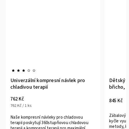
 kompresní návlek pro
Dětský zábalový pás na h
erapií
břicho, prsa, záda, kyčle
845 Kč
Zábalový pás - hrudník, břicho,
í návleky pro chladovou
kyčle využijete dle tradiční Pr
tují 360stupňovou chladovou
metody, kterou doporučuje m
resní terapii pro maximální