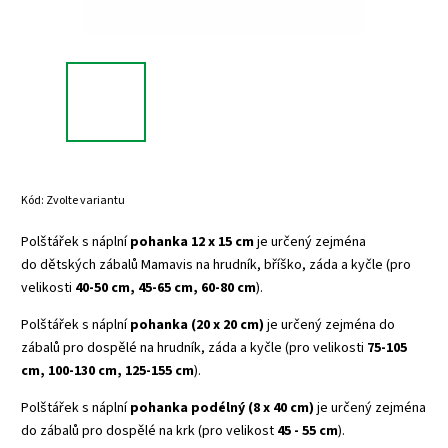
Kód:
Zvolte variantu
Polštářek s náplní
pohanka
12 x 15 cm
je určený zejména
do
dětských zábalů Mamavis na hrudník, bříško, záda a kyčle (pro
velikosti
40-50 cm, 45-65 cm, 60-80 cm
).
Polštářek s náplní
pohanka (20 x 20 cm)
je určený zejména do
zábalů pro dospělé na hrudník, záda a kyčle (pro velikosti
75-105
cm, 100-130 cm, 125-155 cm
).
Polštářek s náplní
pohanka podélný (8 x 40 cm)
je určený zejména
do zábalů pro dospělé na krk (pro velikost
45 - 55 cm
).