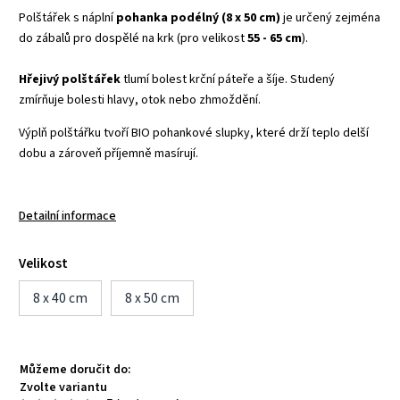
Polštářek s náplní
pohanka podélný (8 x 50 cm)
je určený zejména
do zábalů pro dospělé na krk (pro velikost
55 - 65 cm
).
Hřejivý polštářek
tlumí bolest krční páteře a šíje. Studený
zmírňuje bolesti hlavy, otok nebo zhmoždění.
Výplň polštářku tvoří BIO pohankové slupky, které drží teplo delší
dobu a zároveň příjemně masírují.
Detailní informace
Velikost
8 x 40 cm
8 x 50 cm
Můžeme doručit do:
Zvolte variantu