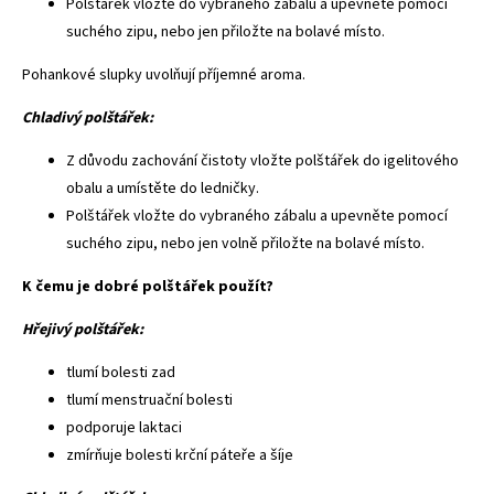
Polštářek vložte do vybraného zábalu a upevněte pomocí
suchého zipu, nebo jen přiložte na bolavé místo.
Pohankové slupky uvolňují příjemné aroma.
Chladivý polštářek:
Z důvodu zachování čistoty vložte polštářek do igelitového
obalu a umístěte do ledničky.
Polštářek vložte do vybraného zábalu a upevněte pomocí
suchého zipu, nebo jen volně přiložte na bolavé místo.
K čemu je dobré polštářek použít?
Hřejivý polštářek:
tlumí bolesti zad
tlumí menstruační bolesti
podporuje laktaci
zmírňuje bolesti krční páteře a šíje