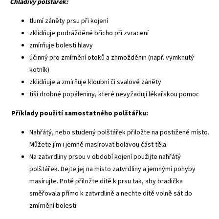
Chladivý polštářek:
tlumí záněty prsu při kojení
zklidňuje podrážděné břicho při zvracení
zmírňuje bolesti hlavy
účinný pro zmírnění otoků a zhmožděnin (např. vymknutý
kotník)
zklidňuje a zmírňuje kloubní či svalové záněty
tiší drobné popáleniny, které nevyžadují lékařskou pomoc
Příklady použití samostatného polštářku:
Nahřátý, nebo studený polštářek přiložte na postižené místo.
Můžete jím i jemně masírovat bolavou část těla.
Na zatvrdliny prsou v období kojení použijte nahřátý
polštářek. Dejte jej na místo zatvrdliny a jemnými pohyby
masírujte. Poté přiložte dítě k prsu tak, aby bradička
směřovala přímo k zatvrdlině a nechte dítě volně sát do
zmírnění bolesti.