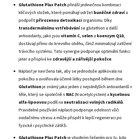
Glutathione Plus Patch
přináší jedinečnou kombinaci
klíčových složek, které pomáhají udržet
buněčné zdraví
a
podpořit
přirozenou detoxikaci
organismu. Díky
transdermálnímu vstřebávání
se glutathion a další
antioxidanty, jako jsou
vitamín C
,
selen
a
koenzym Q10
,
dostávají přímo do krevního oběhu, čímž minimalizují zatížení
trávicího systému. Tato synergie podporuje optimální funkci
jater a přispívá ke
zdravější a zářivější pokožce
.
Náplast je navržena tak, aby se jednoduše aplikovala na
pokožku a uvolňovala účinné látky postupně během dne.
Glutathion
je známý jako jeden z nejsilnějších antioxidantů v
těle, který se společně s
NAC
(N-acetylcystein) a
kyselinou
alfa-lipoovou
podílí na
neutralizaci volných radikálů
.
Pravidelné používání náplasti podporuje odolnost vůči
oxidačnímu stresu a může přispět k lepší regeneraci po
fyzické i psychické zátěži.
Glutathione Plus Patch
je vhodným řešením pro ty, kdo