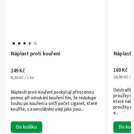
Náplast proti kouření
Náplast 
169 Kč
249 Kč
16,90 Kč / 1
8,30 Kč / 1 ks
Odstraňte 
Náplasti proti kouření poskytují přirozenou
proužky na
pomoc při odvykání kouření tím, že redukuje
které nabí
touhu po kouření a sníží počet cigaret, které
proužky ef
kouříte, s esenciálními oleji jako jsou...
a...
Do košíku
Do koš