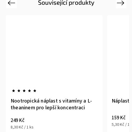
Související produkty
Previous
Next
Nootropická náplast s vitamíny a L-
Náplast 
theaninem pro lepší koncentraci
159 Kč
249 Kč
5,30 Kč / 1 
8,30 Kč / 1 ks