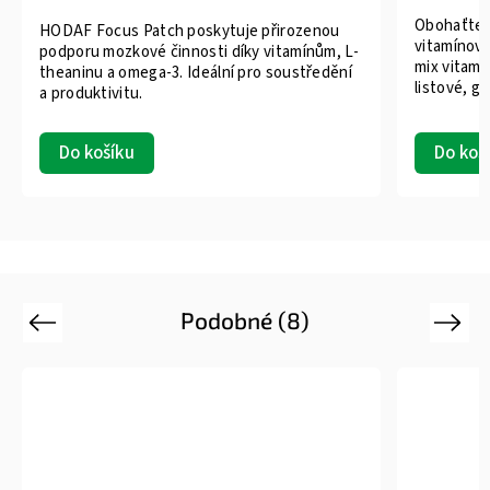
Obohaťte s
HODAF Focus Patch poskytuje přirozenou
vitamínovo
podporu mozkové činnosti díky vitamínům, L-
mix vitamí
theaninu a omega-3. Ideální pro soustředění
listové, gu
a produktivitu.
Do koš
Do košíku
Podobné (8)
Previous
Next