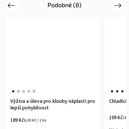
Podobné (8)
Previous
Next
Výživa a úleva pro klouby náplasti pro
Chladící 
lepší pohyblivost
109 Kč
18,
189 Kč
6,30 Kč / 1 ks