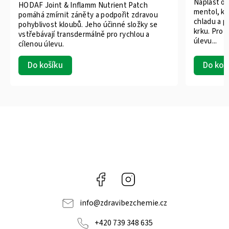
Náplast ob
HODAF Joint & Inflamm Nutrient Patch
mentol, kt
pomáhá zmírnit záněty a podpořit zdravou
chladu a p
pohyblivost kloubů. Jeho účinné složky se
krku. Pro 
vstřebávají transdermálně pro rychlou a
úlevu...
cílenou úlevu.
Do košíku
Do koš
Facebook
Instagram
info
@
zdravibezchemie.cz
+420 739 348 635