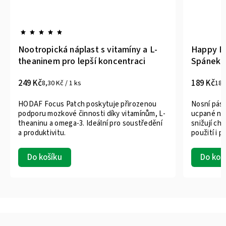
Nootropická náplast s vitamíny a L-
Happy Br
theaninem pro lepší koncentraci
Spánek b
249 Kč
189 Kč
8,30 Kč / 1 ks
18,
HODAF Focus Patch poskytuje přirozenou
Nosní pásk
podporu mozkové činnosti díky vitamínům, L-
ucpané nos
theaninu a omega-3. Ideální pro soustředění
snižují ch
a produktivitu.
použití i p
Do košíku
Do koš