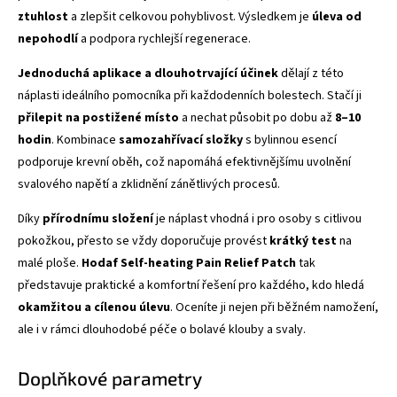
ztuhlost
a zlepšit celkovou pohyblivost. Výsledkem je
úleva od
nepohodlí
a podpora rychlejší regenerace.
Jednoduchá aplikace a dlouhotrvající účinek
dělají z této
náplasti ideálního pomocníka při každodenních bolestech. Stačí ji
přilepit na postižené místo
a nechat působit po dobu až
8–10
hodin
. Kombinace
samozahřívací složky
s bylinnou esencí
podporuje krevní oběh, což napomáhá efektivnějšímu uvolnění
svalového napětí a zklidnění zánětlivých procesů.
Díky
přírodnímu složení
je náplast vhodná i pro osoby s citlivou
pokožkou, přesto se vždy doporučuje provést
krátký test
na
malé ploše.
Hodaf Self-heating Pain Relief Patch
tak
představuje praktické a komfortní řešení pro každého, kdo hledá
okamžitou a cílenou úlevu
. Oceníte ji nejen při běžném namožení,
ale i v rámci dlouhodobé péče o bolavé klouby a svaly.
Doplňkové parametry