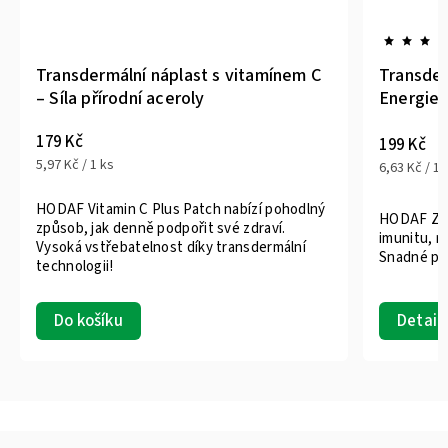
Transdermální náplast s vitamínem C
Transder
– Síla přírodní aceroly
Energie 
179 Kč
199 Kč
5,97 Kč / 1 ks
6,63 Kč / 1 
HODAF Vitamin C Plus Patch nabízí pohodlný
HODAF Zin
způsob, jak denně podpořit své zdraví.
imunitu, r
Vysoká vstřebatelnost díky transdermální
Snadné po
technologii!
Detail
Do košíku