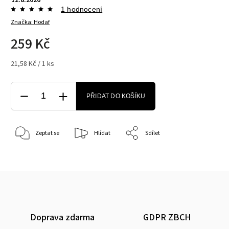
1 hodnocení
Značka:
Hodaf
259 Kč
21,58 Kč / 1 ks
PŘIDAT DO KOŠÍKU
Zeptat se
Hlídat
Sdílet
Doprava zdarma
GDPR ZBCH