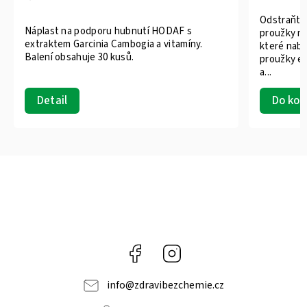
Odstraňte 
Náplast na podporu hubnutí HODAF s
proužky na
extraktem Garcinia Cambogia a vitamíny.
které nabí
Balení obsahuje 30 kusů.
proužky ef
a...
Do koš
Detail
Facebook
Instagram
info
@
zdravibezchemie.cz