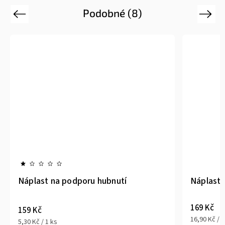
Podobné (8)
Previous
Next
Náplast na podporu hubnutí
Náplast 
169 Kč
159 Kč
16,90 Kč / 1
5,30 Kč / 1 ks