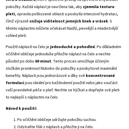
pokožky. Každá náplast je navržena tak, aby
zjemnila texturu
pleti
, opravila poškozené oblasti a poskytla intenzivní hydrataci,
čímž výrazně
snižuje viditelnost jemných linek a vrásek
. S
těmito náplastmi můžete očekávat hladší, pevnější a mladistvější
vzhled pleti.
Použití náplastí na čelo je
jednoduché a pohodlné
. Po důkladném
očištění obličeje jednoduše přiložte náplast na čelo a nechte
působit po dobu
60 minut
. Tento proces umožňuje účinným
složkám proniknout hluboko do pokožky a poskytovat maximální
benefity. Náplasti jsou jednorázové a díky své
koncentrované
formulaci
jsou ideální pro každodenní použití nebo jako součást
vaší pravidelné péče o pleť. Nechte se hýčkat a dopřejte své pleti
to nejlepší s náplastmi na čelo.
Návod k použití:
Po očištění obličeje udržujte pokožku suchou.
Odstraňte fólii z náplasti a přiložte ji na čelo.