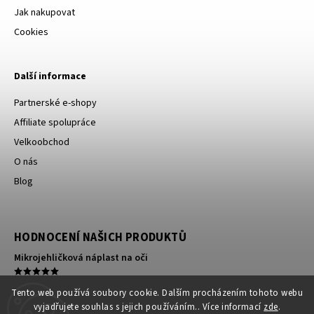
Jak nakupovat
Cookies
Další informace
Partnerské e-shopy
Affiliate spolupráce
Velkoobchod
O nás
Blog
HODNOCENÍ NAŠICH PRODUKTŮ
Mikrojehličková náplast na oči
Kompresní ortéza na koleno
Tento web používá soubory cookie. Dalším procházením tohoto webu
vyjadřujete souhlas s jejich používáním.. Více informací
zde
.