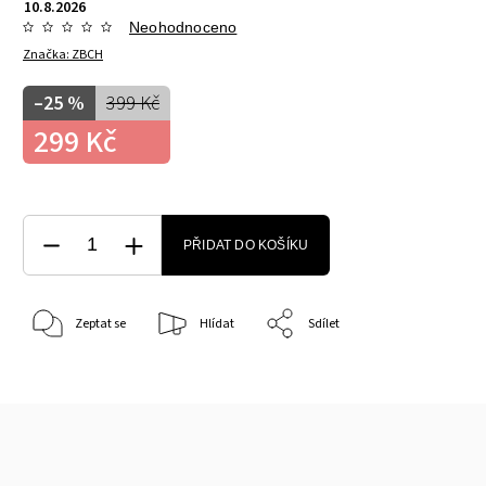
10.8.2026
Neohodnoceno
Značka:
ZBCH
–25 %
399 Kč
299 Kč
PŘIDAT DO KOŠÍKU
Zeptat se
Hlídat
Sdílet