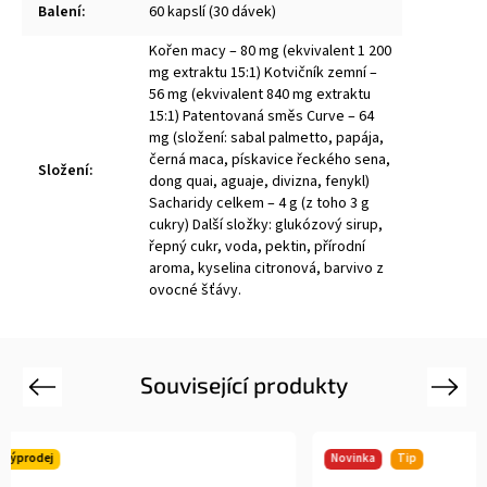
Balení
:
60 kapslí (30 dávek)
Kořen macy – 80 mg (ekvivalent 1 200
mg extraktu 15:1) Kotvičník zemní –
56 mg (ekvivalent 840 mg extraktu
15:1) Patentovaná směs Curve – 64
mg (složení: sabal palmetto, papája,
černá maca, pískavice řeckého sena,
Složení
:
dong quai, aguaje, divizna, fenykl)
Sacharidy celkem – 4 g (z toho 3 g
cukry) Další složky: glukózový sirup,
řepný cukr, voda, pektin, přírodní
aroma, kyselina citronová, barvivo z
ovocné šťávy.
Související produkty
Previous
Next
Novinka
Tip
Akce
Výpr