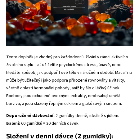
Tento doplněk je vhodný pro každodenní užívání v rámci aktivního
životního stylu – ať už čelíte psychickému stresu, únavě, nebo
hledáte způsob, jak podpořit své tělo v náročném období. MacaTrib
může být užitečný i jako podpora přirozené rovnováhy a vitality,
včetně oblasti hormonální pohody, aniž by šlo o léčivý účinek.
Bonbony jsou ochucené ovocnými extrakty, neobsahují umělá
barviva, a jsou slazeny řepným cukrem a glukózovým sirupem.
Doporučené dávkování:
2 gumídky denně, ideálně s jídlem.
Balení:
60 gumídků = 30 denních dávek.
Složení v denní dávce (2 gumídky):