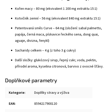
Kořen macy – 80 mg (ekvivalent 1 200 mg extraktu 15:1)
Kotvičník zemní – 56 mg (ekvivalent 840 mg extraktu 15:1)
Patentovaná směs Curve – 64 mg (složení: sabal palmetto,
papája, černá maca, pískavice řeckého sena, dong quai,
aguaje, divizna, fenykl)
Sacharidy celkem – 4 g (z toho 3 g cukry)
Další složky: glukózový sirup, řepný cukr, voda, pektin,
přírodní aroma, kyselina citronová, barvivo z ovocné šťávy.
Doplňkové parametry
Kategorie
:
Doplňky stravy a výživa
EAN
:
8594217900120