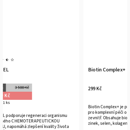
Biotin Complex+
GASTOM
–66 %
299 Kč
200 Kč
200 Kč / 1 k
Biotin Complex+ je prémiový doplněk stravy
pro komplexní péči o vlasy, pokožku a nehty
Tajemství
zevnitř. Obsahuje biotin, vitaminy skupiny B,
jedinečnýc
zinek, selen, kolagen a další vybrané látky...
se včelám p