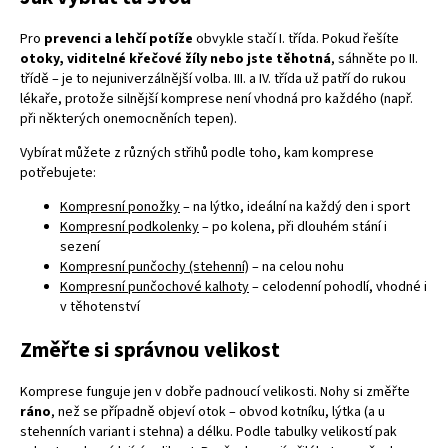
Pro
prevenci a lehčí potíže
obvykle stačí I. třída. Pokud řešíte
otoky, viditelné křečové žíly nebo jste těhotná
, sáhněte po II.
třídě – je to nejuniverzálnější volba. III. a IV. třída už patří do rukou
lékaře, protože silnější komprese není vhodná pro každého (např.
při některých onemocněních tepen).
Vybírat můžete z různých střihů podle toho, kam komprese
potřebujete:
Kompresní ponožky
– na lýtko, ideální na každý den i sport
Kompresní podkolenky
– po kolena, při dlouhém stání i
sezení
Kompresní punčochy (stehenní)
– na celou nohu
Kompresní punčochové kalhoty
– celodenní pohodlí, vhodné i
v těhotenství
Změřte si správnou velikost
Komprese funguje jen v dobře padnoucí velikosti. Nohy si změřte
ráno
, než se případně objeví otok – obvod kotníku, lýtka (a u
stehenních variant i stehna) a délku. Podle tabulky velikostí pak