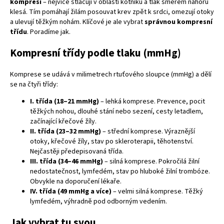
kompresi
– nejvíce stlačují v oblasti kotníku a tlak směrem nahoru
klesá. Tím pomáhají žilám posouvat krev zpět k srdci, omezují otoky
a ulevují těžkým nohám. Klíčové je ale vybrat
správnou kompresní
třídu
. Poradíme jak.
Kompresní třídy podle tlaku (mmHg)
Komprese se udává v milimetrech rtuťového sloupce (mmHg) a dělí
se na čtyři třídy:
I. třída (18–21 mmHg)
– lehká komprese. Prevence, pocit
těžkých nohou, dlouhé stání nebo sezení, cesty letadlem,
začínající křečové žíly.
II. třída (23–32 mmHg)
– střední komprese. Výraznější
otoky, křečové žíly, stav po skleroterapii, těhotenství.
Nejčastěji předepisovaná třída.
III. třída (34–46 mmHg)
– silná komprese. Pokročilá žilní
nedostatečnost, lymfedém, stav po hluboké žilní trombóze.
Obvykle na doporučení lékaře.
IV. třída (49 mmHg a více)
– velmi silná komprese. Těžký
lymfedém, výhradně pod odborným vedením.
Jak vybrat tu svou