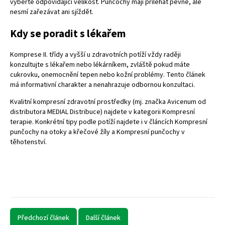
vyberte odpovídající velikost. Punčochy mají přiléhat pevně, ale
nesmí zařezávat ani sjíždět.
Kdy se poradit s lékařem
Komprese II. třídy a vyšší u zdravotních potíží vždy raději
konzultujte s lékařem nebo lékárníkem, zvláště pokud máte
cukrovku, onemocnění tepen nebo kožní problémy. Tento článek
má informativní charakter a nenahrazuje odbornou konzultaci.
Kvalitní kompresní zdravotní prostředky (mj. značka Avicenum od
distributora MEDIAL Distribuce) najdete v kategorii
Kompresní
terapie
. Konkrétní tipy podle potíží najdete i v článcích
Kompresní
punčochy na otoky a křečové žíly
a
Kompresní punčochy v
těhotenství
.
Předchozí článek
Další článek