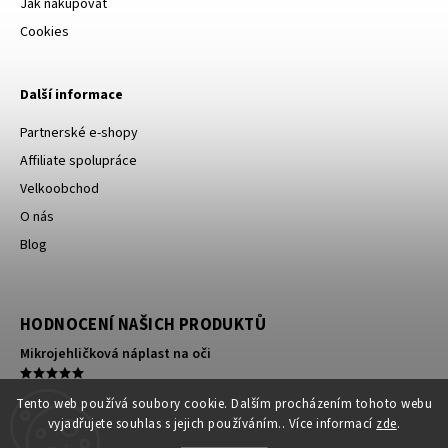
Jak nakupovat
Cookies
Další informace
Partnerské e-shopy
Affiliate spolupráce
Velkoobchod
O nás
Blog
HODNOCENÍ NAŠICH PRODUKTŮ
Mikrojehličková náplast na oči
Kompresní ortéza na koleno
Tento web používá soubory cookie. Dalším procházením tohoto webu
vyjadřujete souhlas s jejich používáním.. Více informací
zde
.