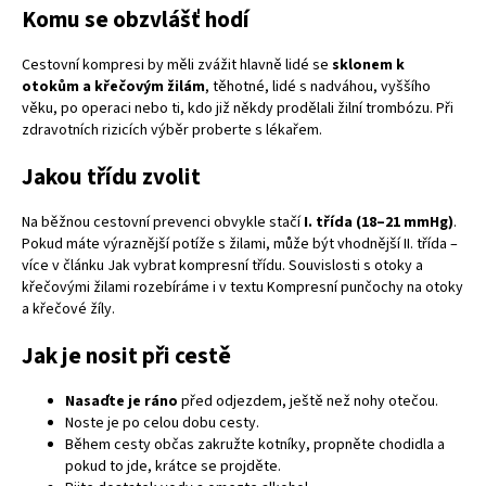
Komu se obzvlášť hodí
Cestovní kompresi by měli zvážit hlavně lidé se
sklonem k
otokům a křečovým žilám
, těhotné, lidé s nadváhou, vyššího
věku, po operaci nebo ti, kdo již někdy prodělali žilní trombózu. Při
zdravotních rizicích výběr proberte s lékařem.
Jakou třídu zvolit
Na běžnou cestovní prevenci obvykle stačí
I. třída (18–21 mmHg)
.
Pokud máte výraznější potíže s žilami, může být vhodnější II. třída –
více v článku
Jak vybrat kompresní třídu
. Souvislosti s otoky a
křečovými žilami rozebíráme i v textu
Kompresní punčochy na otoky
a křečové žíly
.
Jak je nosit při cestě
Nasaďte je ráno
před odjezdem, ještě než nohy otečou.
Noste je po celou dobu cesty.
Během cesty občas zakružte kotníky, propněte chodidla a
pokud to jde, krátce se projděte.