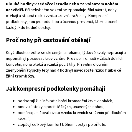
Dlouhé hodiny v sedačce letadla nebo za volantem nohám
nesvědčí.
Při nehybném sezení se zpomaluje žilní návrat, nohy
otékají a stoupá riziko vzniku krevní sraženiny. Kompresní
podkolenky jsou jednoduchou a účinnou prevencí, kterou ocení
každý, kdo hodně cestuje.
Proč nohy při cestování otékají
Když dlouho sedíte se skrčenýma nohama, lýtkové svaly nepracují a
nepomáhají posouvat krev vzhůru. Krev se hromadí v žilách dolních
končetin, noha otéká a vzniká pocit tíhy. Při velmi dlouhém
znehybnění (typicky lety nad 4 hodiny) navíc roste riziko
hluboké
žilní trombózy
.
Jak kompresní podkolenky pomáhají
podporují žilní návrat a brání hromadění krve v nohách,
omezují otoky a pocit těžkých, unavených nohou,
pomáhají snižovat riziko vzniku krevních sraženin při dlouhém
sezení,
zlepšují celkový komfort během cesty i po příletu.