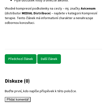
Pijte dostatek vody a omezte alkohol.
Vhodné
kompresní podkolenky
na cesty – mj. značky
Avicenum
(distributor
MEDIAL Distribuce
) – najdete v kategorii
Kompresní
terapie
. Tento článek má informativní charakter a nenahrazuje
odbornou konzultaci.
Předchozí článek
Další článek
Diskuze (0)
Buďte první, kdo napíše příspěvek k této položce.
Přidat komentář