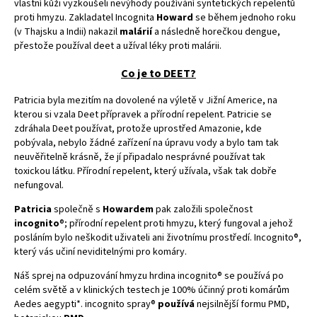
vlastní kůži vyzkoušeli nevýhody používání syntetických repelentů
proti hmyzu. Zakladatel Incognita
Howard
se během jednoho roku
(v Thajsku a Indii) nakazil
malárií
a následně
hore
č
kou dengue,
p
ř
esto
ž
e pou
ží
val deet a u
ží
val l
é
ky proti malárii.
Co je to DEET?
Patricia byla mezitím na dovolen
é
na výletě v Jižní Americe, na
kterou si vzala Deet přípravek a přírodní repelent. Patricie se
zdrá
hala Deet pou
žívat, protože uprostřed Amazonie, kde
pobývala, nebylo žádn
é
zařízení na úpravu vody a bylo tam tak
neuvěřitelně krásně, že jí připadalo nesprávn
é pou
žívat tak
toxickou látku. Přírodní repelent, který užívala, však tak dobře
nefungoval.
Patricia
spole
čně s
Howardem
pak založili společ
nost
incognito
®; přírodní repelent proti hmyzu, který fungoval a jehož
posláním bylo neškodit uživateli ani životnímu prostředí
. Incognito
®,
který vás učiní neviditelnými pro komáry.
Náš sprej
na odpuzování hmyzu hrdina incognito®
se pou
žívá po
cel
é
m světě a v klinických testech je 100% účinný proti komárů
m
Aedes aegypti*. incognito spray
®
pou
žívá
nejsilnější formu PMD,