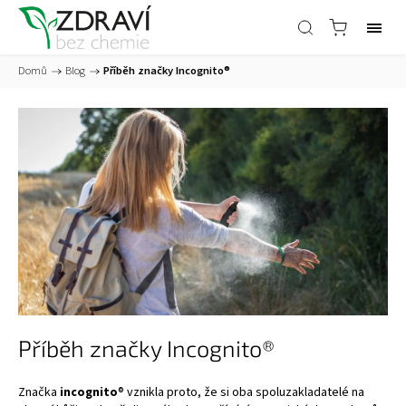
Domů
/
Blog
/
Příběh značky Incognito®
Příběh značky Incognito®
Znač
ka
incognito
® vznikla proto, že si oba spoluzakladatel
é
na