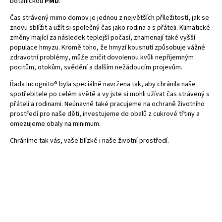
botanickou
PMD
.
Č
as str
ávený mimo domov je jednou z největších příležitostí, jak se
znovu sblížit a užít si společný čas jako rodina a s přáteli. Klimatick
é
změny mající za následek teplejší počasí, znamenají tak
é
vyšší
populace hmyzu. Kromě toho, že hmyzí kousnutí způsobuje vážn
é
zdravotní probl
é
my, může zničit dovolenou kvůli nepříjemným
pocitům, otokům, svědění
a dal
ším nežádoucím projevům.
Ř
ada Incognito
® byla speciálně navržena tak, aby chránila naše
spotřebitele po cel
é
m světě a vy jste si mohli užívat č
as str
ávený
s
p
řáteli a rodinami. Neú
navn
ě tak
é
pracujeme na ochraně životního
prostředí pro naše děti, investujeme do obalů z cukrov
é
třtiny a
omezujeme obaly na minimum.
Chr
áníme tak vá
s, va
š
e bl
ízk
é
i naše životní prostředí.