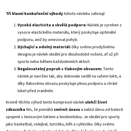
Tři hlavní konkuřenční výhody
tohoto návleku zahrnují:
Vysoká elasticita a skvělá podpora:
Návlek je vyroben z
vysoce elastického materiálu, který poskytuje optimální
podporu, aniž by omezoval pohyb.
Dýchající a odolný materiál:
Díky svému prodyšnému
designu je návlek ideální pro dlouhodobé nošení, ať už při
sportu nebo během každodenních aktivit.
Regulovatelný popruh s tlakovým obvazem:
Tento
návlek je navržen tak, aby dokonale seděl na vašem lokti, a
díky tlakovému obvazu poskytuje plnou podporu a chrání
loket před zraněním.
Kromě těchto výhod tento kompresní návlek
ulehčí život
zákazníka
tím, že pomáhá
zmírnit únavu
a nabízí úlevu od bolesti
spojené s tenisovým loktem a tendonitidou. Je ideální pro sporty
jako basketbal, volejbal, turistiku, běh a cyklistiku. Díky svému