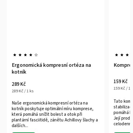
Ergonomická kompresní ortéza na
Kompresn
kotník
159 Kč
289 Kč
159 Kč / 1 k
289 Kč / 1 ks
Tato kompr
Naše ergonomická kompresní ortéza na
stabilizaci
kotník poskytuje optimální míru komprese,
pomáhá k r
která pomáhá snížit bolest a otok při
Její prody
plantární fasciitidě, zánětu Achillovy šlachy a
celodenní..
dalších...