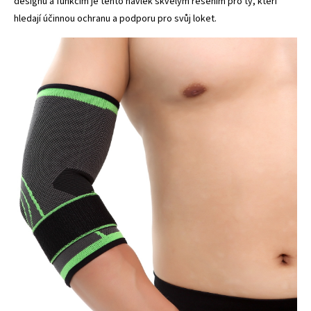
designu a funkcím je tento návlek skvělým řešením pro ty, kteří
hledají účinnou ochranu a podporu pro svůj loket.