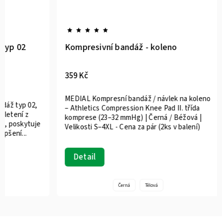
typ 02
Kompresivní bandáž - koleno
359 Kč
MEDIAL Kompresní bandáž / návlek na koleno
áž typ 02,
– Athletics Compression Knee Pad II. třída
letení z
komprese (23–32 mmHg) | Černá / Béžová |
, poskytuje
Velikosti S–4XL - Cena za pár (2ks v balení)
šení...
Detail
Černá
Tělová