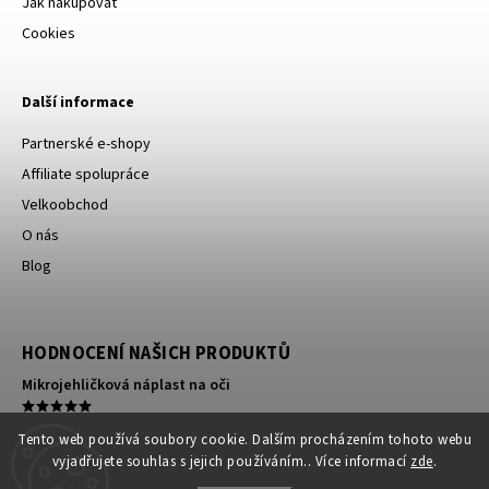
Jak nakupovat
Cookies
Další informace
Partnerské e-shopy
Affiliate spolupráce
Velkoobchod
O nás
Blog
HODNOCENÍ NAŠICH PRODUKTŮ
Mikrojehličková náplast na oči
Kompresní ortéza na koleno
Tento web používá soubory cookie. Dalším procházením tohoto webu
vyjadřujete souhlas s jejich používáním.. Více informací
zde
.